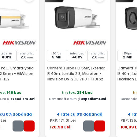
LED si IR
lentila fixa
20 fps
Infrarosu
lentila fixa
25 fps
40m
2.8
5 MP
40m
2.8
2 MP
mm
mm
PoC, SmartHybrid
Camera Turbo HD 5MP, Exterior,
Camera Tur
 2,8mm - HikVision
IR 40m, Lentila 2.8, Microfon -
IR 40m, Le
T-LE2
HikVision DS-2CE17H0T-IT3FS2
HikVision
toc
In stoc
In
: 146 buc
: 284 buc
um și
expediem Luni
Comandă acum și
expediem Luni
Comandă 
 cu 0% dobândă
4 rate cu 0% dobândă
4 ra
Lei
PRP:
171
,01
Lei
PRP:
135
i
120
,99
Lei
108
,99
L