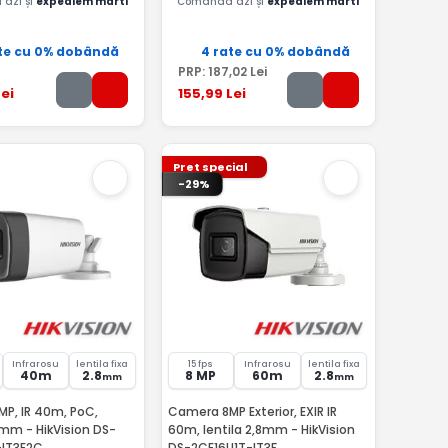
azi și
expediem marti
Comandă azi și
expediem marti
te cu 0% dobândă
4 rate cu 0% dobândă
PRP:
187
,02
Lei
ei
155
,99
Lei
Pret special
-29%
Infrarosu
lentila fixa
15 fps
Infrarosu
lentila fixa
40m
2.8
8 MP
60m
2.8
mm
mm
P, IR 40m, PoC,
Camera 8MP Exterior, EXIR IR
8mm - HikVision DS-
60m, lentila 2,8mm - HikVision
-IT3E2C
DS-2CE16U1T-IT3F