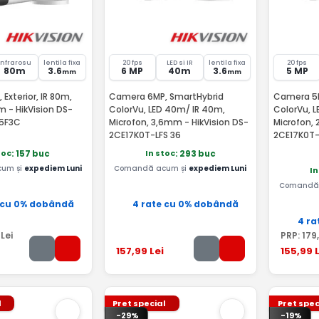
Infrarosu
lentila fixa
20 fps
LED si IR
lentila fixa
20 fps
80m
3.6
6 MP
40m
3.6
5 MP
mm
mm
Exterior, IR 80m,
Camera 6MP, SmartHybrid
Camera 5M
m - HikVision DS-
ColorVu, LED 40m/ IR 40m,
ColorVu, 
T5F3C
Microfon, 3,6mm - HikVision DS-
Microfon, 
2CE17K0T-LFS 36
2CE17K0T-
toc
In stoc
: 157 buc
: 293 buc
um și
expediem Luni
Comandă acum și
expediem Luni
In
Comandă 
 cu 0% dobândă
4 rate cu 0% dobândă
4 ra
Lei
PRP:
179
157
,99
Lei
155
,99
L
l
Pret special
Pret spec
-29%
-19%