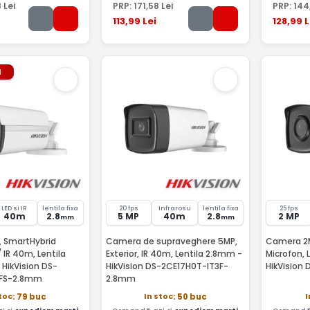
8
Lei
PRP:
171
,58
Lei
PRP:
144
113
,99
Lei
128
,99
L
l
LED si IR
lentila fixa
20 fps
Infrarosu
lentila fixa
25 fps
40m
2.8
5 MP
40m
2.8
2 MP
mm
mm
 SmartHybrid
Camera de supraveghere 5MP,
Camera 2MP
 IR 40m, Lentila
Exterior, IR 40m, Lentila 2.8mm -
Microfon, 
 HikVision DS-
HikVision DS-2CE17H0T-IT3F-
HikVision
LFS-2.8mm
2.8mm
stoc
In stoc
I
: 79 buc
: 50 buc