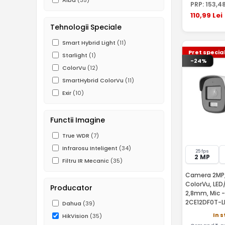
Alba
(35)
PRP:
153
,4
110
,99
Lei
Tehnologii Speciale
Smart Hybrid Light
(11)
Pret specia
Starlight
(1)
-24%
ColorVu
(12)
SmartHybrid ColorVu
(11)
Exir
(10)
Functii Imagine
True WDR
(7)
Infrarosu Inteligent
(34)
25 fps
2 MP
Filtru IR Mecanic
(35)
Camera 2MP,
ColorVu, LED/
Producator
2,8mm, Mic -
2CE12DF0T-
Dahua
(39)
In 
HikVision
(35)