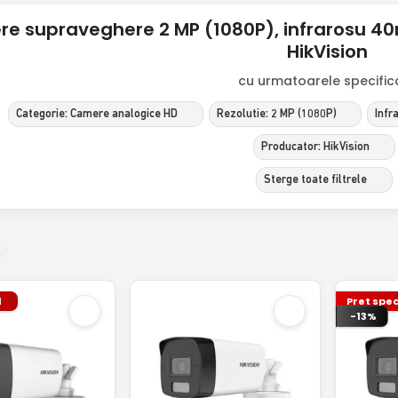
e supraveghere 2 MP (1080P), infrarosu 40
HikVision
cu urmatoarele specificat
Categorie: Camere analogice HD
Rezolutie: 2 MP (1080P)
Infr
Producator: HikVision
Sterge toate filtrele
l
Pret spec
-13%