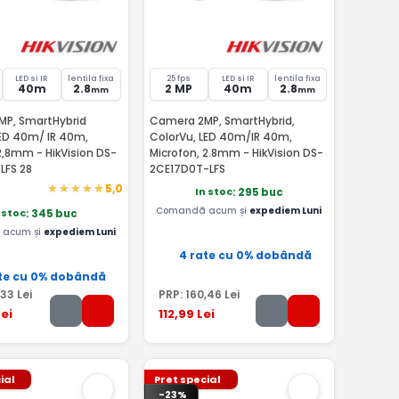
LED si IR
lentila fixa
25 fps
LED si IR
lentila fixa
40m
2.8
2 MP
40m
2.8
mm
mm
P, SmartHybrid
Camera 2MP, SmartHybrid,
LED 40m/ IR 40m,
ColorVu, LED 40m/IR 40m,
2,8mm - HikVision DS-
Microfon, 2.8mm - HikVision DS-
LFS 28
2CE17D0T-LFS
5,0
In stoc
: 295 buc
Comandă acum și
expediem Luni
 stoc
: 345 buc
acum și
expediem Luni
4 rate cu 0% dobândă
te cu 0% dobândă
,33
Lei
PRP:
160
,46
Lei
ei
112
,99
Lei
ial
Pret special
-23%