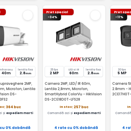
l
Pret special
Pret spec
-34%
-11%
Infrarosu
lentila fixa
25 fps
LED si IR
lentila fixa
20 fps
40m
2.8
2 MP
60m
2.8
5 MP
mm
mm
upraveghere 2MP,
Camera 2MP, LED/ IR 60m,
Camera 5MP
40m, Microfon, Lentila
Lentila 2,8mm, Microfon,
2.8mm - H
ision DS-
SmartHybrid ColorVu - HikVision
2CE17H0T
3FS2
DS-2CE18D0T-LFS28
toc
In stoc
In
: 364 buc
: 257 buc
i și
expediem marti
Comandă azi și
expediem marti
Comandă 
 cu 0% dobândă
4 rate cu 0% dobândă
4 ra