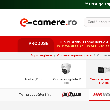
🎁 Câștigă să
Cloud Gratis
Promo Dahua Au
PRODUSE
⏱ 115 Zile 01:22:26
⏱ 24 Zile 00:22
/
Supraveghere
/
Camere supraveghere
/
Camere 
Toate
Camere digitale IP
Camere ana
(174)
HD
(139)
(35
Toți producătorii
(80)