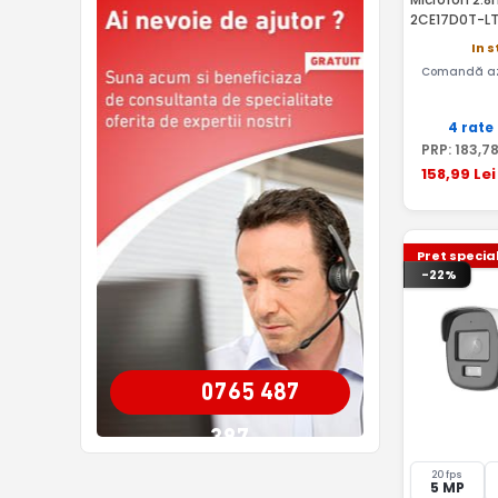
2CE17D0T-LT
In 
Comandă az
4 rate
PRP:
183
,7
158
,99
Lei
Pret specia
-22%
0765 487
387
20 fps
5 MP