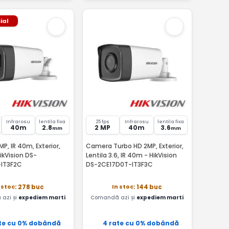
ial
Infrarosu
lentila fixa
25 fps
Infrarosu
lentila fixa
40m
2.8
2 MP
40m
3.6
mm
mm
, IR 40m, Exterior,
Camera Turbo HD 2MP, Exterior,
ikVision DS-
Lentila 3.6, IR 40m - HikVision
-IT3F2C
DS-2CE17D0T-IT3F3C
 stoc
In stoc
: 278 buc
: 144 buc
azi și
expediem marti
Comandă azi și
expediem marti
te cu 0% dobândă
4 rate cu 0% dobândă