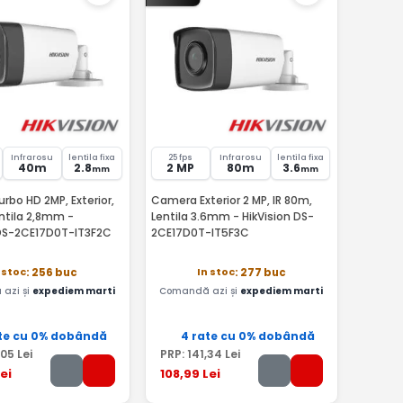
Infrarosu
lentila fixa
25 fps
Infrarosu
lentila fixa
40m
2.8
2 MP
80m
3.6
mm
mm
bo HD 2MP, Exterior,
Camera Exterior 2 MP, IR 80m,
ntila 2,8mm -
Lentila 3.6mm - HikVision DS-
 DS-2CE17D0T-IT3F2C
2CE17D0T-IT5F3C
 stoc
In stoc
: 256 buc
: 277 buc
azi și
expediem marti
Comandă azi și
expediem marti
te cu 0% dobândă
4 rate cu 0% dobândă
,05
Lei
PRP:
141
,34
Lei
ei
108
,99
Lei