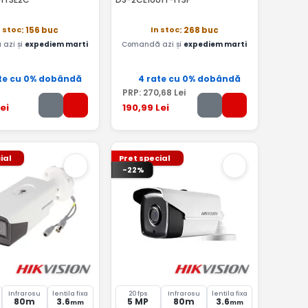
n stoc
In stoc
: 156 buc
: 268 buc
azi și
expediem marti
Comandă azi și
expediem marti
te cu 0% dobândă
4 rate cu 0% dobândă
PRP:
270
,68
Lei
ei
190
,99
Lei
ial
Pret special
-22%
Infrarosu
lentila fixa
20 fps
Infrarosu
lentila fixa
80m
3.6
5 MP
80m
3.6
mm
mm