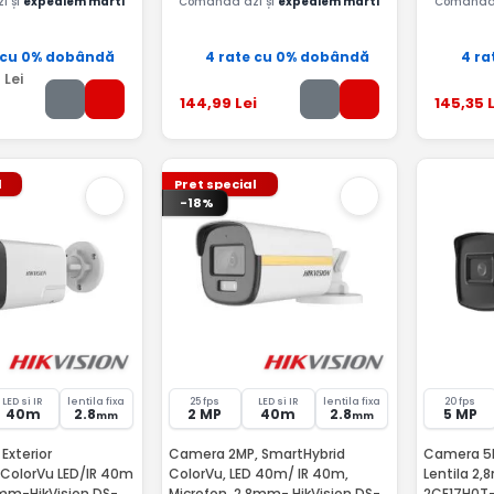
i și
expediem marti
Comandă azi și
expediem marti
Comandă 
 cu 0% dobândă
4 rate cu 0% dobândă
4 ra
5
Lei
144
,99
Lei
145
,35
L
l
Pret special
-18%
LED si IR
lentila fixa
25 fps
LED si IR
lentila fixa
20 fps
40m
2.8
2 MP
40m
2.8
5 MP
mm
mm
Exterior
Camera 2MP, SmartHybrid
Camera 5M
 ColorVu LED/IR 40m
ColorVu, LED 40m/ IR 40m,
Lentila 2,
8mm-HikVision DS-
Microfon, 2,8mm- HikVision DS-
2CE17H0T