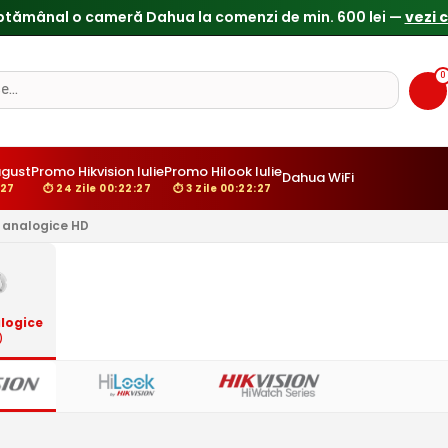
ptămânal o cameră Dahua la comenzi de min. 600 lei —
vezi 
0
gust
Promo Hikvision Iulie
Promo Hilook Iulie
Dahua WiFi
:26
⏱ 24 Zile 00:22:26
⏱ 3 Zile 00:22:26
analogice HD
logice
)