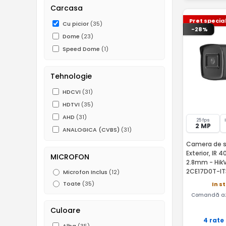
Carcasa
Pret specia
Cu picior
(35)
-28%
Dome
(23)
Speed Dome
(1)
Tehnologie
HDCVI
(31)
HDTVI
(35)
AHD
(31)
25 fps
2 MP
ANALOGICA (CVBS)
(31)
Camera de s
Exterior, IR 
MICROFON
2.8mm - HikV
2CE17D0T-IT
Microfon Inclus
(12)
Toate
(35)
In s
Comandă az
Culoare
4 rate