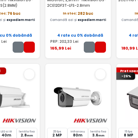
S(2.8MM)
2CE12DF3T-LFS-2.8mm
stoc
In stoc
I
: 76 buc
: 282 buc
i și
expediem marti
Comandă azi și
expediem marti
Comandă 
 cu 0% dobândă
4 rate cu 0% dobândă
4 ra
8
Lei
PRP:
202
,33
Lei
165
,99
Lei
180
,99
L
l
Pret spec
-26%
LED si IR
lentila fixa
25 fps
Infrarosu
lentila fixa
15 fps
40m
2.8
2 MP
80m
3.6
8 MP
mm
mm