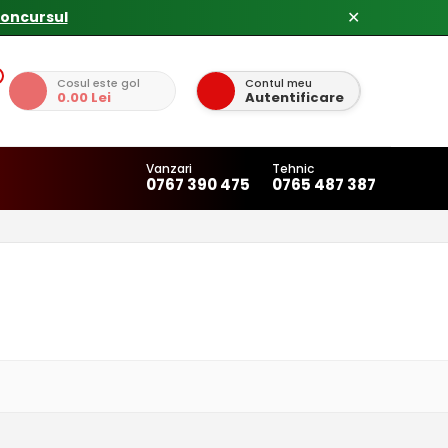
concursul
✕
Cosul este gol
Contul meu
0.00 Lei
Autentificare
Vanzari
Tehnic
0767 390 475
0765 487 387