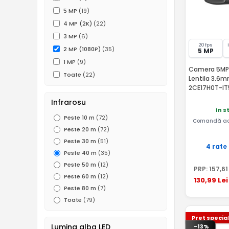
5 MP
(19)
4 MP (2K)
(22)
3 MP
(6)
20 fps
2 MP (1080P)
(35)
5 MP
1 MP
(9)
Camera 5MP, 
Toate
(22)
Lentila 3.6m
2CE17H0T-I
Infrarosu
In s
Peste 10 m
(72)
Comandă ac
Peste 20 m
(72)
Peste 30 m
(51)
4 rate
Peste 40 m
(35)
Peste 50 m
(12)
PRP:
157
,61
Peste 60 m
(12)
130
,99
Lei
Peste 80 m
(7)
Toate
(79)
Pret specia
Lumina alba LED
-13%