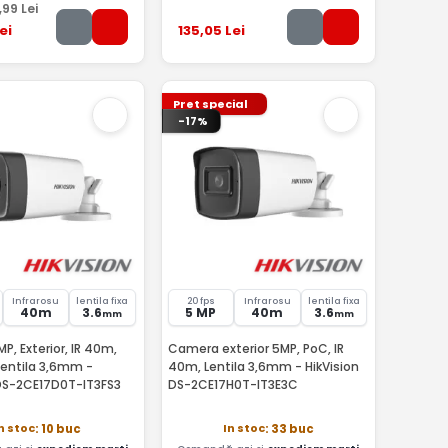
,99
Lei
ei
135
,05
Lei
Pret special
-17%
Infrarosu
lentila fixa
20 fps
Infrarosu
lentila fixa
40m
3.6
5 MP
40m
3.6
mm
mm
, Exterior, IR 40m,
Camera exterior 5MP, PoC, IR
Lentila 3,6mm -
40m, Lentila 3,6mm - HikVision
 DS-2CE17D0T-IT3FS3
DS-2CE17H0T-IT3E3C
n stoc
In stoc
: 10 buc
: 33 buc