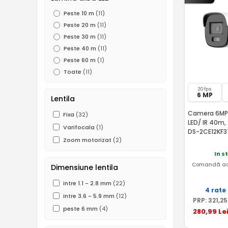
Peste 10 m
(11)
Peste 20 m
(11)
Peste 30 m
(11)
Peste 40 m
(11)
Peste 60 m
(1)
Toate
(11)
20 fps
6 MP
Lentila
Camera 6MP 
Fixa
(32)
LED/ IR 40m,
Varifocala
(1)
DS-2CE12KF3
Zoom motorizat
(2)
In s
Comandă ac
Dimensiune lentila
intre 1.1 - 2.8 mm
(22)
4 rate
intre 3.6 - 5.9 mm
(12)
PRP:
321
,25
peste 6 mm
(4)
280
,99
Le