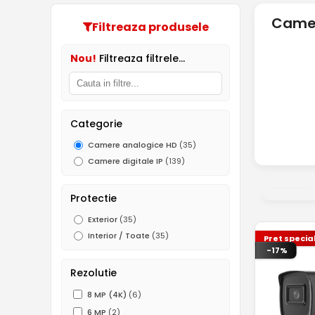
Camer
Filtreaza produsele
Nou!
Filtreaza filtrele...
Categorie
Camere analogice HD
(35)
Camere digitale IP
(139)
Protectie
Exterior
(35)
Interior / Toate
(35)
Pret specia
-17%
Rezolutie
8 MP (4K)
(6)
6 MP
(2)