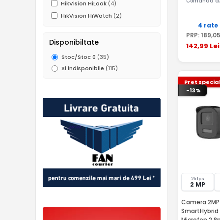
Comandă az
HikVision HiLook
(4)
HikVision HiWatch
(2)
4 rate
PRP:
189
,0
Disponibiltate
142
,99
Lei
Stoc/Stoc 0
(35)
Si indisponibile
(115)
Pret specia
-13%
25 fps
2 MP
Camera 2MP 
SmartHybrid
Microfon 2.