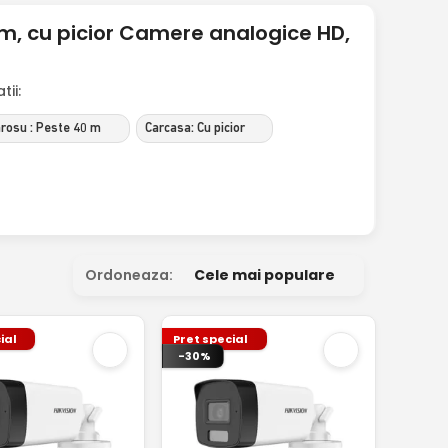
m, cu picior Camere analogice HD,
ii:
arosu : Peste 40 m
Carcasa: Cu picior
Ordoneaza:
Cele mai populare
ial
Pret special
-30%