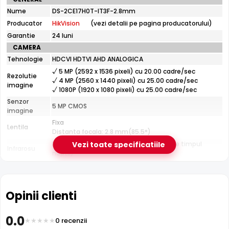
tehnice
Nume
DS-2CE17H0T-IT3F-2.8mm
HikVision
Producator
HikVision
(vezi detalii pe pagina producatorului)
DS-
2CE17H0T-
Garantie
24 luni
IT3F-
CAMERA
2.8mm
Tehnologie
HDCVI HDTVI AHD ANALOGICA
Infrarosu 40m
√ 5 MP (2592 x 1536 pixeli) cu 20.00 cadre/sec
HikVision DS-2CE17H0T-IT3F-2.8mm dispune de iluminare
Rezolutie
√ 4 MP (2560 x 1440 pixeli) cu 25.00 cadre/sec
infrarosu cu raza de actiune de pana la
40 metri
, oferind
imagine
√ 1080P (1920 x 1080 pixeli) cu 25.00 cadre/sec
vizibilitate clara pe intuneric total. LED-urile IR sunt
Senzor
5 MP CMOS
invizibile ochiului uman si nu deranjeaza.
imagine
Fixa
Lentila
Distanta focala: 2.8 mm(85.5°)
Pana la 40 metri (pentru vizualizarea pe timpul
Vezi toate specificatiile
Infrarosu
noptii)
CARCASA
Format
Cu picior
Protectie
Exterior
Opinii clienti
Material
Plastic si metal
Carcasa
0.0
0 recenzii
Temperatura
(-40° ... 60°) Celsius