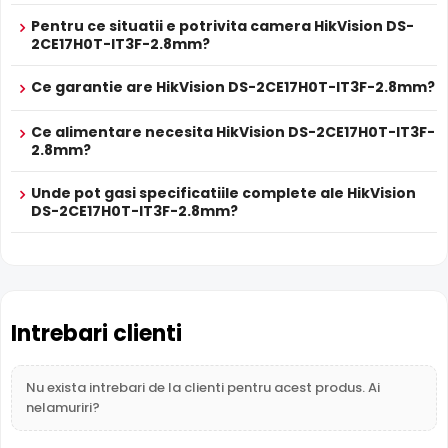
HikVision DS-2CE17H0T-IT3F-2.8mm este dotata cu
Pentru ce situatii e potrivita camera HikVision DS-
ALIMENTARE
functia
Infrarosu Inteligent
(Smart IR), ce regleaza
2CE17H0T-IT3F-2.8mm?
12V DC / 4.3 W
automat intensitatea iluminatorului in infrarosu in functie
Alimentare
Sursa de alimentare NU este inclusa
de distanta obiectului, eliminand riscul de suprasaturare
Ce garantie are HikVision DS-2CE17H0T-IT3F-2.8mm?
Alimentare
Nu
a imaginii la distante mici.
POC
Ce alimentare necesita HikVision DS-2CE17H0T-IT3F-
PROSPECT PRODUCATOR
2.8mm?
Prospect
HikVision DS-2CE17H0T-IT3F-2.8mm
tehnic
Unde pot gasi specificatiile complete ale HikVision
DS-2CE17H0T-IT3F-2.8mm?
* Specificatiile tehnice ale produsului HikVision DS-2CE17H0T-IT3F-2.8mm
au caracter informativ.
Intrebari clienti
Nu exista intrebari de la clienti pentru acest produs. Ai
nelamuriri?
BLC (Compensare Lumina)