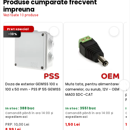
Produse cumparate frecvent
impreuna
Vezi toate 10 produse
Pret special
-10%
Doza de exterior GEWISS 100 x
Mufa tata, pentru alimentarea
Vi
100 x 50 mm - PSS IP 55 GEWISS
camerelor, cu surub, 12V - OEM
TV
MA03 SDC-CAT
pr
PF
In stoc
: 388 buc
In stoc
: 3551 buc
In
BLC (Backlight Compensation)
Comandă până în ora 14:00 și
Comandă până în ora 14:00 și
Co
expediem azi
expediem azi
ex
Functia BLC (compensarea luminii din spate) cu care este
1
,50
Lei
17
PRP:
10
,00
Lei
dotata camera de supraveghere video HIKVISION DS-
8
,99
Lei