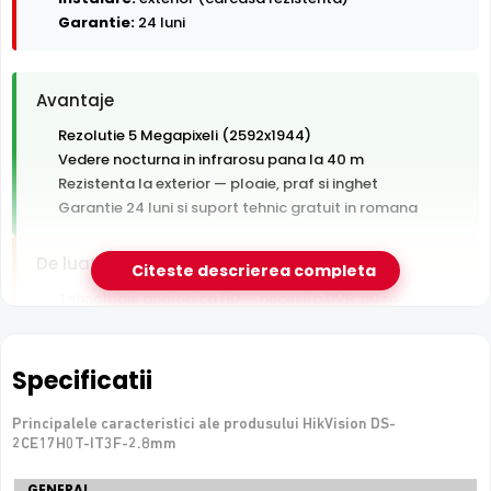
Garantie:
24 luni
Avantaje
Rezolutie 5 Megapixeli (2592x1944)
Vedere nocturna in infrarosu pana la 40 m
Rezistenta la exterior — ploaie, praf si inghet
Garantie 24 luni si suport tehnic gratuit in romana
De luat in calcul
Citeste descrierea completa
Tehnologie analogica HD — necesita DVR, nu se
conecteaza direct la retea
Specificatii
e-Camere.ro recomanda acest produs pentru:
curtea si exteriorul casei.
Principalele caracteristici ale produsului HikVision DS-
2CE17H0T-IT3F-2.8mm
Specificatii
GENERAL