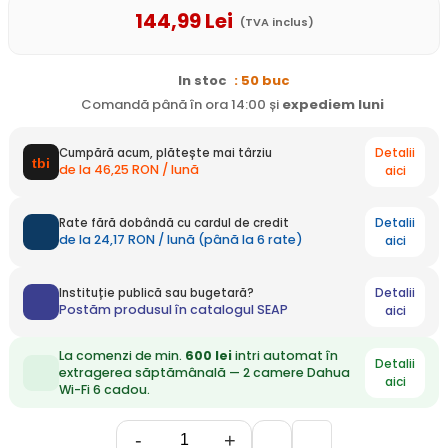
144
,99
Lei
(TVA inclus)
In stoc
: 50 buc
Comandă până în ora 14:00 și
expediem
luni
Detalii
Cumpără acum, plătește mai târziu
de la 46,25 RON / lună
aici
Detalii
Rate fără dobândă cu cardul de credit
de la 24,17 RON / lună (până la 6 rate)
aici
Detalii
Instituție publică sau bugetară?
Postăm produsul în catalogul SEAP
aici
La comenzi de min.
600 lei
intri automat în
Detalii
extragerea săptămânală — 2 camere Dahua
aici
Wi-Fi 6 cadou.
-
+