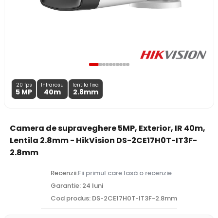
20 fps
Infrarosu
lentila fixa
5 MP
40m
2.8
mm
Camera de supraveghere 5MP, Exterior, IR 40m,
Lentila 2.8mm - HikVision DS-2CE17H0T-IT3F-
2.8mm
Recenzii:
Fii primul care lasă o recenzie
Garantie: 24 luni
Cod produs: DS-2CE17H0T-IT3F-2.8mm