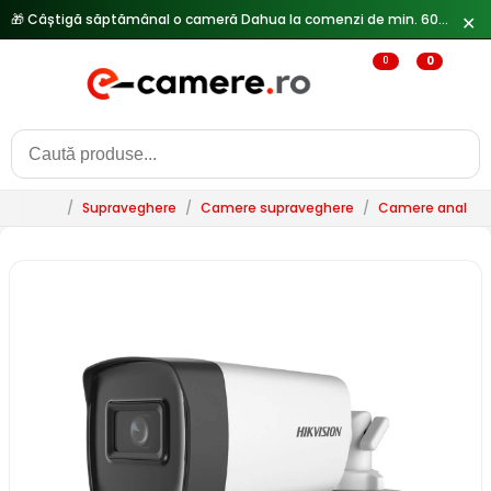
✕
0
0
/
Supraveghere
/
Camere supraveghere
/
Camere analogi