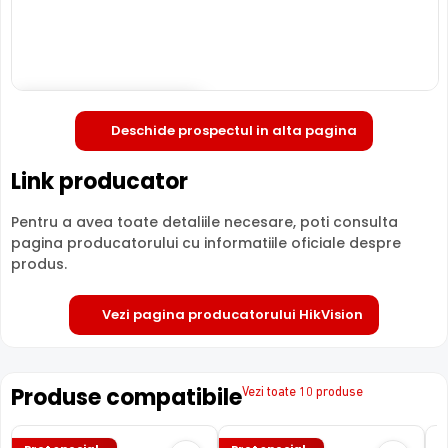
Deschide in fullscreen
Deschide prospectul in alta pagina
LENTILA FIXA
Link producator
Camera HIKVISION DS-2CE17H0T-IT3F-2.8MM
are o
lentila ce ofera un unghi fix de vizualizare, ce nu poate fi
Pentru a avea toate detaliile necesare, poti consulta
reglat in momentul instalarii acesteia, fiind pretabila in
pagina producatorului cu informatiile oficiale despre
supravegherea generala a zonelor. Distanta focala este
produs.
de 2.8 mm, oferind un unghi orizontal de 85.5°.
Vezi pagina producatorului HikVision
Produse compatibile
Vezi toate 10 produse