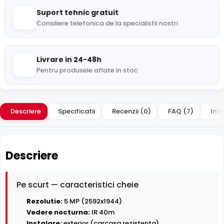
Suport tehnic gratuit
Consiliere telefonica de la specialistii nostri
Livrare in 24-48h
Pentru produsele aflate in stoc
Descriere
Specificatii
Recenzii (0)
FAQ (7)
Intr
Descriere
Pe scurt — caracteristici cheie
Rezolutie:
5 MP (2592x1944)
Vedere nocturna:
IR 40m
Instalare:
exterior (carcasa rezistenta)