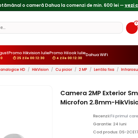
0
gust
Promo Hikvision Iulie
Promo Hilook Iulie
Dahua WiFi
29
⏱ 25 Zile 00:12:29
⏱ 4 Zile 00:12:29
analogice HD
/
HikVision
/
Cu picior
/
2 MP
/
Lentila fixa
/
Infraros
Camera 2MP Exterior Sm
Microfon 2.8mm-HikVisi
Recenzii:
Fii primul car
Garantie: 24 luni
Cod produs: DS-2CE1