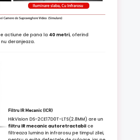
de actiune de pana la
40 metri
, oferind
si nu deranjeaza.
Filtru IR Mecanic (ICR)
HikVision DS-2CE17D0T-LTS(2.8MM) are un
filtru IR mecanic autoretractabil
ce
filtreaza lumina in infrarosu pe timpul zilei,
pentru a evita defectele de culoare, iar pe