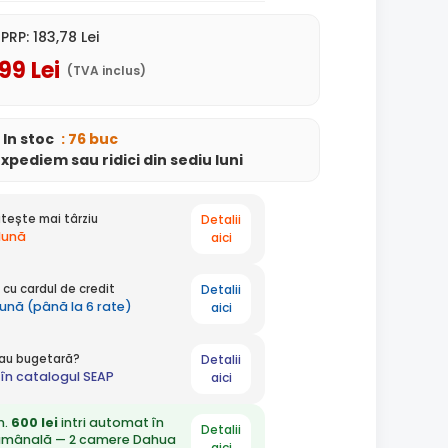
PRP:
183
,78
Lei
,99
Lei
(TVA inclus)
In stoc
: 76 buc
expediem
sau ridici din sediu
luni
Detalii
tește mai târziu
 lună
aici
Detalii
cu cardul de credit
lună (până la 6 rate)
aici
Detalii
 sau bugetară?
în catalogul SEAP
aici
n.
600 lei
intri automat în
Detalii
ămânală — 2 camere Dahua
aici