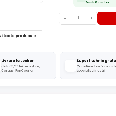
Wi-Fi 6 cadou.
-
+
zi toate produsele
Livrare la Locker
Suport tehnic gratu
de la 15,99 lei · easybox,
Consiliere telefonica de
Cargus, FanCourier
specialistii nostri