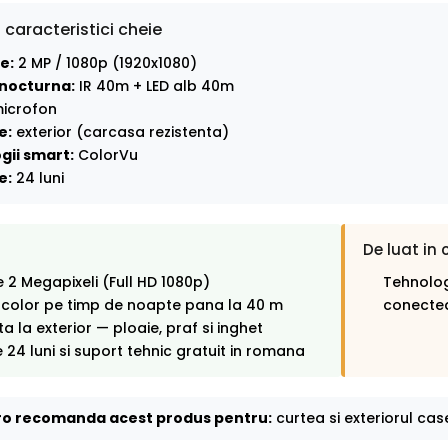
 caracteristici cheie
e:
2 MP / 1080p (1920x1080)
nocturna:
IR 40m + LED alb 40m
icrofon
e:
exterior (carcasa rezistenta)
gii smart:
ColorVu
e:
24 luni
De luat in 
e 2 Megapixeli (Full HD 1080p)
Tehnolog
 color pe timp de noapte pana la 40 m
conectea
ta la exterior — ploaie, praf si inghet
 24 luni si suport tehnic gratuit in romana
o recomanda acest produs pentru:
curtea si exteriorul case