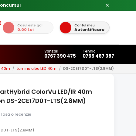
✕
Cosul este gol
Contul meu
0.00 Lei
Autentificare
Vanzari
Tehnic
0767 390 475
0765 487 387
u 40m
/
Lumina alba LED 40m
/
DS-2CE17D0T-LTS(2.8MM)
artHybrid ColorVu LED/IR 40m
on DS-2CE17D0T-LTS(2.8MM)
e lasă o recenzie
7D0T-LTS(2.8MM)