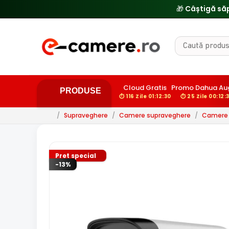
Cloud Gratis
Promo Dahua Au
PRODUSE
⏱ 116 Zile 01:12:29
⏱ 25 Zile 00:12:
/
Supraveghere
/
Camere supraveghere
/
Camere 
Pret special
-13%