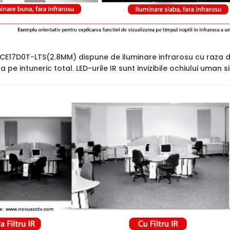
2CE17D0T-LTS(2.8MM) dispune de iluminare infrarosu cu raza 
ara pe intuneric total. LED-urile IR sunt invizibile ochiului uman 