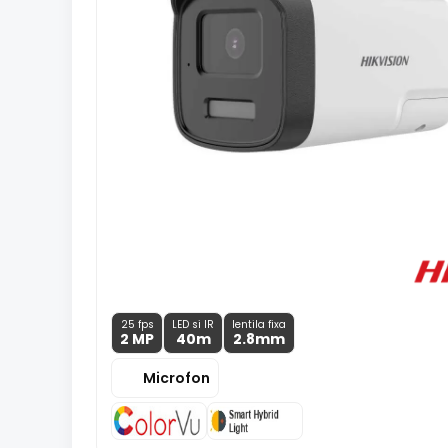
25 fps
LED si IR
lentila fixa
2 MP
40m
2.8
mm
Microfon