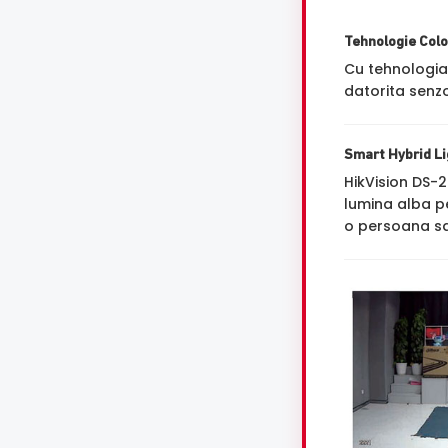
Tehnologie Col
Cu tehnologi
datorita senzo
Smart Hybrid Lig
HikVision DS-
lumina alba p
o persoana sa