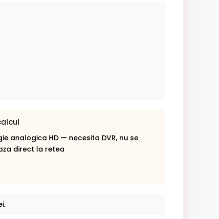
calcul
ie analogica HD — necesita DVR, nu se
za direct la retea
i.