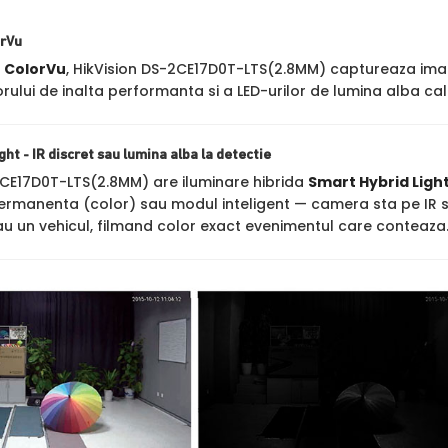
orVu
a
ColorVu
, HikVision DS-2CE17D0T-LTS(2.8MM) captureaza imagini 
rului de inalta performanta si a LED-urilor de lumina alba ca
ht - IR discret sau lumina alba la detectie
2CE17D0T-LTS(2.8MM) are iluminare hibrida
Smart Hybrid Ligh
ermanenta (color) sau modul inteligent — camera sta pe IR 
u un vehicul, filmand color exact evenimentul care conteaza