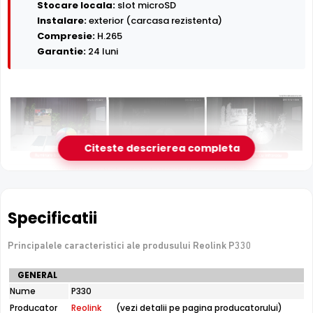
Stocare locala:
slot microSD
Instalare:
exterior (carcasa rezistenta)
Compresie:
H.265
Garantie:
24 luni
Citeste descrierea completa
Infrarosu 30m
Reolink P330 dispune de iluminare infrarosu cu raza de
Specificatii
actiune de pana la
30 metri
, oferind vizibilitate clara pe
intuneric total. LED-urile IR sunt invizibile ochiului uman si
nu deranjeaza.
Principalele caracteristici ale produsului Reolink P330
Specificatii
GENERAL
tehnice
Nume
P330
Reolink
Producator
Reolink
(vezi detalii pe pagina producatorului)
P330