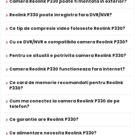
Prospect
Camera Reolink P330 poate fi montata in exterior?
Reolink P330
tehnic
Lentila Fixa
Reolink P330 poate inregistra fara DVR/NVR?
Camera Reolink P330 are o
lentila fixa
ce ofera un unghi
* Specificatiile tehnice ale produsului Reolink P330 au caracter
informativ.
fix de vizualizare, ce nu poate fi reglat in momentul
Ce tip de compresie video foloseste Reolink P330?
instalarii, fiind pretabila in supravegherea generala a
zonelor. Distanta focala este de 2.8 mm.
Cu ce DVR/NVR e compatibila camera Reolink P330?
Pentru ce situatii e potrivita camera Reolink P330?
Compresie H.265
Reolink P330 suporta compresia
H.265
, oferind o
Camera Reolink P330 functioneaza fara internet?
reducere cu pana la 50% a spatiului de stocare fata de
H.264, la aceeasi calitate video.
Ce card de memorie recomandati pentru Reolink
P330?
Protectie Exterior
Reolink P330 este proiectata pentru montaj exterior, cu
Cum ma conectez la camera Reolink P330 de pe
carcasa din
Metal
rezistenta la intemperii si interval de
telefon?
operare intre -10°C si 55°C.
Ce garantie are Reolink P330?
Protectie Antivandal
Ce alimentare necesita Reolink P330?