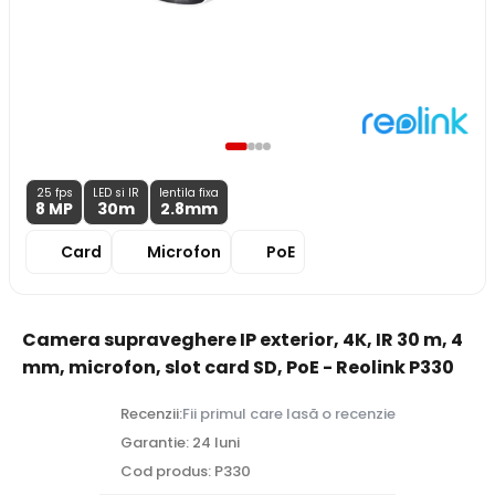
25 fps
LED si IR
lentila fixa
8 MP
30m
2.8
mm
Card
Microfon
PoE
Camera supraveghere IP exterior, 4K, IR 30 m, 4
mm, microfon, slot card SD, PoE - Reolink P330
Recenzii:
Fii primul care lasă o recenzie
Garantie: 24 luni
Cod produs: P330