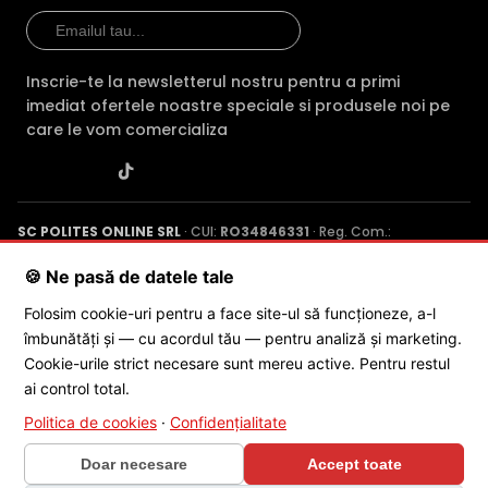
Inscrie-te la newsletterul nostru pentru a primi
imediat ofertele noastre speciale si produsele noi pe
care le vom comercializa
SC POLITES ONLINE SRL
· CUI:
RO34846331
· Reg. Com.:
J2015001227161
· Capital social: 200 RON · Sediu: Str. Petrache
Poenaru, Nr. 1, Craiova, Jud. Dolj ·
Contactează-ne
·
Service produs
🍪 Ne pasă de datele tale
Folosim cookie-uri pentru a face site-ul să funcționeze, a-l
îmbunătăți și — cu acordul tău — pentru analiză și marketing.
© 2026 SC POLITES ONLINE SRL
Cookie-urile strict necesare sunt mereu active. Pentru restul
ai control total.
Politica de cookies
·
Confidențialitate
Doar necesare
Accept toate