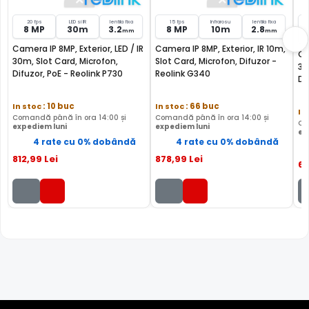
m
Audio
mic + difuzor
mic + difuzor
20 fps
LED si IR
lentila fixa
15 fps
Infrarosu
lentila fixa
8 MP
30m
3.2
8 MP
10m
2.8
d
mm
mm
Camera IP 8MP, Exterior, LED / IR
Camera IP 8MP, Exterior, IR 10m,
Ca
Conectivitate
PoE
PoE
E
30m, Slot Card, Microfon,
Slot Card, Microfon, Difuzor -
30
Difuzor, PoE - Reolink P730
Reolink G340
Di
Slot card SD
Da
Da
D
In stoc
: 10 buc
In stoc
: 66 buc
Tehnologie
IP
IP
I
In
Comandă până în ora 14:00 și
Comandă până în ora 14:00 și
Co
expediem luni
expediem luni
Garantie
24 luni
24 luni
2
ex
4 rate cu 0% dobândă
4 rate cu 0% dobândă
812
,99
Lei
878
,99
Lei
Comparatie detaliata:
Reolink P330 vs Reolink P730 →
·
6
Reolink P330 vs Reolink G340 →
·
Reolink P330 vs Reolink
P430 →