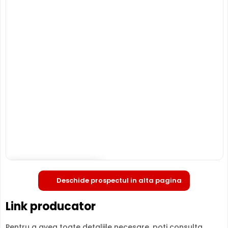
atat pe un inregistrator de tip DVR, NVR, sau chiar PC, insa
puteti inregistra si pe un card de memorie, deoarece P330
permite instalarea unui asemenea card (neinclus).
MICROFON INCLUS
Puteti supraveghea atat video, dar si audio zona
acoperita de aceasta camera, fiind dotata cu un
microfon incorporat, ajutand la identificarea unor
zgomote suspecte, fara a fi nevoie sa va deplasati in
locatia respectiva, eliminand astfel un pericol destul de
mare.
Deschide in fullscreen
Deschide prospectul in alta pagina
Link producator
Pentru a avea toate detaliile necesare, poti consulta