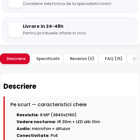
Consiliere telefonica de la specialistii nostri
Livrare in 24-48h
Pentru produsele aflate in stoc
Descriere
Specificatii
Recenzii (0)
FAQ (15)
Int
Descriere
Pe scurt — caracteristici cheie
Rezolutie:
8 MP (3840x2160)
Vedere nocturna:
IR 30m + LED alb 10m
Audio:
microfon + difuzor
Conectivitate:
PoE