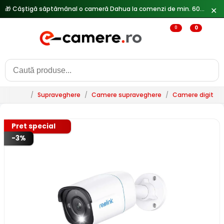
🎁 Câștigă săptămânal o cameră Dahua la comenzi de min. 600 lei —
✕
0
0
/
Supraveghere
/
Camere supraveghere
/
Camere digitale 
Pret special
-3%