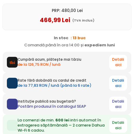
PRP:
480
,00
Lei
466
,99
Lei
(TVA inclus)
In stoc
: 13 buc
Comandă până în ora 14:00 și
expediem
luni
Detalii
Cumpără acum, plătește mai târziu
de la 126,75 RON / lună
aici
Detalii
Rate fără dobândă cu cardul de credit
de la 77,83 RON / lună (până la 6 rate)
aici
Detalii
Instituție publică sau bugetară?
Postăm produsul în catalogul SEAP
aici
La comenzi de min.
600 lei
intri automat în
Detalii
extragerea săptămânală — 2 camere Dahua
aici
Wi-Fi 6 cadou.