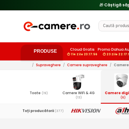
Cloud Gratis
Promo Dahua Au
PRODUSE
⏱ 114 Zile 23:17:55
⏱ 23 Zile 22:17
/
Supraveghere
/
Camere supraveghere
/
Camere 
Toate
Camere WiFi & 4G
Camere digit
(19)
(13)
(6)
Toți producătorii
(377)