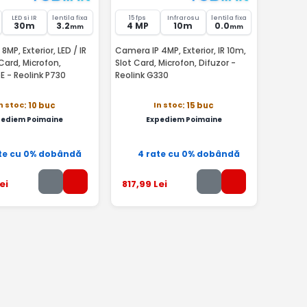
LED si IR
lentila fixa
15 fps
Infrarosu
lentila fixa
30m
3.2
4 MP
10m
0.0
mm
mm
MP, Exterior, LED / IR
Camera IP 4MP, Exterior, IR 10m,
Card, Microfon,
Slot Card, Microfon, Difuzor -
oE - Reolink P730
Reolink G330
n stoc
In stoc
: 10 buc
: 15 buc
pediem Poimaine
Expediem Poimaine
te cu 0% dobândă
4 rate cu 0% dobândă
ei
817
,99
Lei