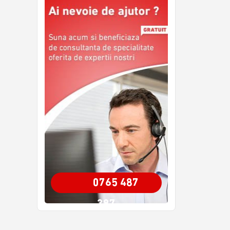
0765 487
387