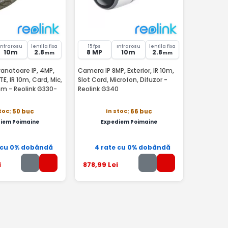
Infrarosu
lentila fixa
15 fps
Infrarosu
lentila fixa
10m
2.8
8 MP
10m
2.8
mm
mm
anatoare IP, 4MP,
Camera IP 8MP, Exterior, IR 10m,
TE, IR 10m, Card, Mic,
Slot Card, Microfon, Difuzor -
mm - Reolink G330-
Reolink G340
stoc
In stoc
: 50 buc
: 66 buc
iem Poimaine
Expediem Poimaine
 cu 0% dobândă
4 rate cu 0% dobândă
i
878
,99
Lei