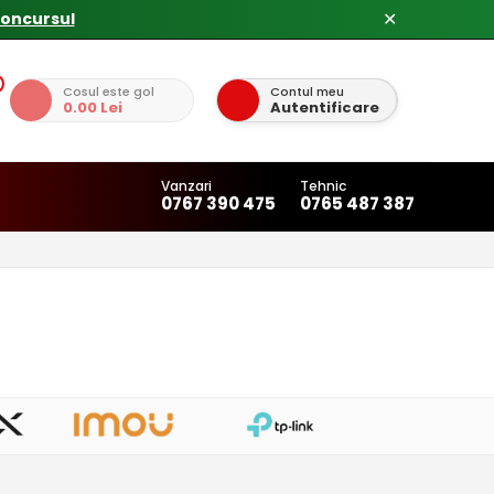
✕
Cosul este gol
Contul meu
0.00 Lei
Autentificare
Vanzari
Tehnic
0767 390 475
0765 487 387