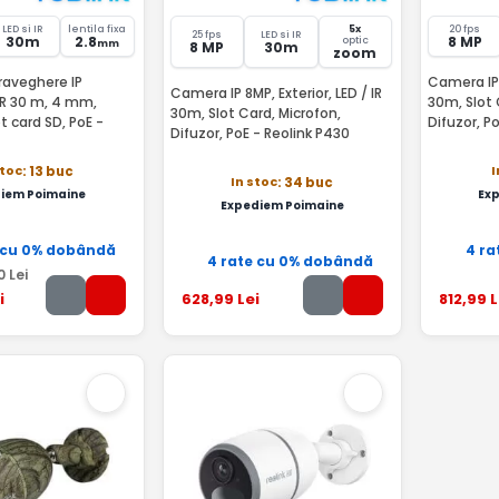
LED si IR
lentila fixa
5x
20 fps
25 fps
LED si IR
30m
2.8
8 MP
optic
mm
8 MP
30m
zoom
aveghere IP
Camera IP 8
Camera IP 8MP, Exterior, LED / IR
 IR 30 m, 4 mm,
30m, Slot 
30m, Slot Card, Microfon,
t card SD, PoE -
Difuzor, P
Difuzor, PoE - Reolink P430
stoc
I
: 13 buc
In stoc
: 34 buc
iem Poimaine
Ex
Expediem Poimaine
 cu 0% dobândă
4 ra
4 rate cu 0% dobândă
0
Lei
i
628
,99
Lei
812
,99
L