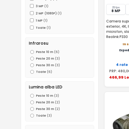
3 MP
(1)
25 fps
8 MP
2 MP (1080P)
(1)
1 MP
(1)
Camera supr
exterior, 4K,
Toate
(1)
microfon, slo
Reolink P330
Infrarosu
In 
Exped
Peste 10 m
(6)
Peste 20 m
(3)
4 rate
Peste 30 m
(3)
PRP:
480
,0
Toate
(6)
466
,99
Le
Lumina alba LED
Peste 10 m
(3)
Peste 20 m
(2)
Peste 30 m
(2)
Toate
(3)