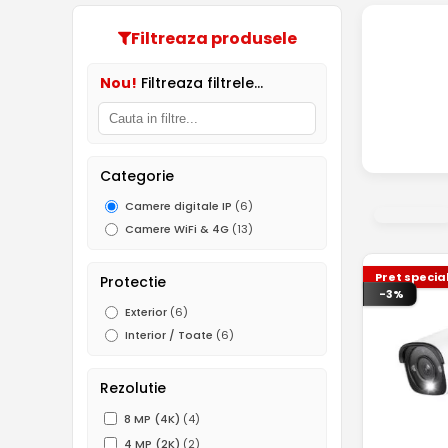
Filtreaza produsele
Nou!
Filtreaza filtrele...
Categorie
Camere digitale IP
(6)
Camere WiFi & 4G
(13)
Pret specia
Protectie
-3%
Exterior
(6)
Interior / Toate
(6)
Rezolutie
8 MP (4K)
(4)
4 MP (2K)
(2)