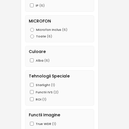
IP
(6)
MICROFON
Microfon Inclus
(6)
Toate
(6)
Culoare
Alba
(6)
Tehnologii Speciale
Starlight
(1)
Functii IVS
(2)
ROI
(1)
Functii Imagine
True WDR
(1)