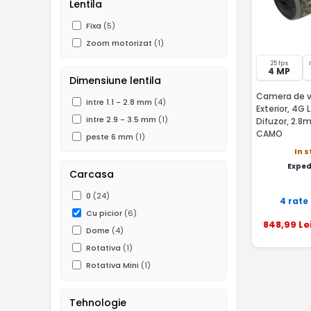
Lentila
Fixa
(5)
Zoom motorizat
(1)
25 fps
4 MP
Dimensiune lentila
Camera de v
intre 1.1 - 2.8 mm
(4)
Exterior, 4G L
intre 2.9 - 3.5 mm
(1)
Difuzor, 2.8
CAMO
peste 6 mm
(1)
In 
Exped
Carcasa
0
(24)
4 rate
Cu picior
(6)
848
,99
Le
Dome
(4)
Rotativa
(1)
Rotativa Mini
(1)
Tehnologie