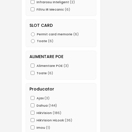
Infrarosu Inteligent
(2)
Filtru IR Mecanic
(6)
SLOT CARD
Permit card memorie
(6)
Toate
(6)
ALIMENTARE POE
Alimentare POE
(3)
Toate
(6)
Producator
Ajax
(3)
Dahua
(144)
HikVision
(186)
HikVision HiLook
(36)
Imou
(1)