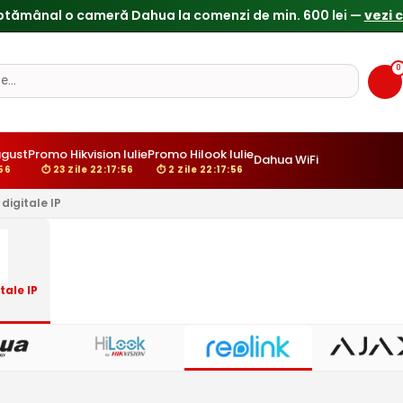
0
gust
Promo Hikvision Iulie
Promo Hilook Iulie
Dahua WiFi
:55
⏱ 23 Zile 22:17:55
⏱ 2 Zile 22:17:55
digitale IP
ale IP