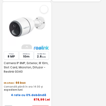
15 fps
Infrarosu
lentila fixa
8 MP
10m
2.8
mm
Camera IP 8MP, Exterior, IR 10m,
Slot Card, Microfon, Difuzor -
Reolink G340
In stoc
: 66 buc
Comandă până în ora 14:00 și
expediem luni
4 rate cu 0% dobândă
878
,99
Lei