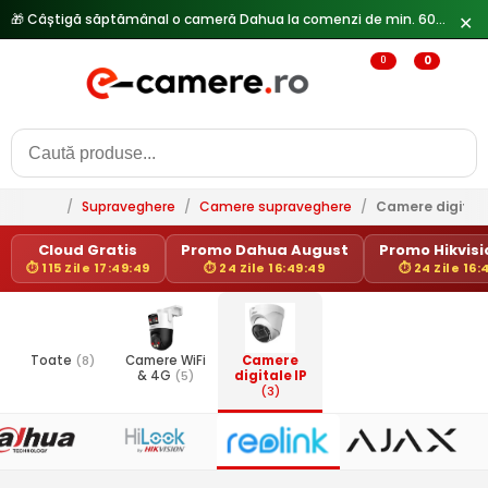
🎁 Câștigă săptămânal o cameră Dahua la comenzi de min. 600 lei —
✕
0
0
/
Supraveghere
/
Camere supraveghere
/
Camere digitale
Cloud Gratis
Promo Dahua August
Promo Hikvisio
⏱ 115 Zile 17:49:49
⏱ 24 Zile 16:49:49
⏱ 24 Zile 16:
Toate
(8)
Camere WiFi
Camere
& 4G
(5)
digitale IP
(3)