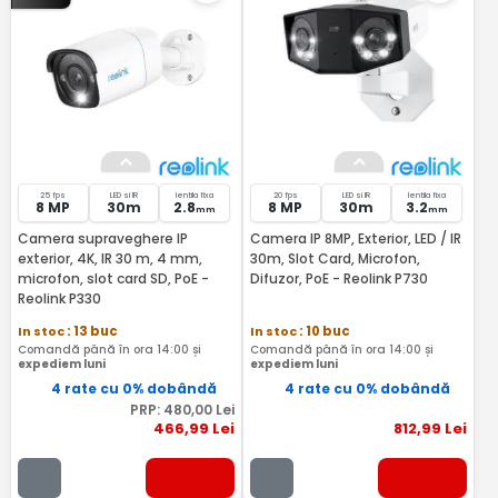
25 fps
LED si IR
lentila fixa
20 fps
LED si IR
lentila fixa
8 MP
30m
2.8
8 MP
30m
3.2
mm
mm
Camera supraveghere IP
Camera IP 8MP, Exterior, LED / IR
exterior, 4K, IR 30 m, 4 mm,
30m, Slot Card, Microfon,
microfon, slot card SD, PoE -
Difuzor, PoE - Reolink P730
Reolink P330
In stoc
: 13 buc
In stoc
: 10 buc
Comandă până în ora 14:00 și
Comandă până în ora 14:00 și
expediem luni
expediem luni
4 rate cu 0% dobândă
4 rate cu 0% dobândă
PRP:
480
,00
Lei
466
,99
Lei
812
,99
Lei