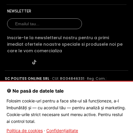
Camera HIKVISION DS-2DE7A432MWG-EB are un filtru IR
Mecanic autoretractabil ce filtreaza lumina in infrarosu
NEWSLETTER
pe timpul zilei, pentru a evita anumitele defecte de
afisare a culorilor, iar pe timpul noptii acesta este retras
pentru a permite luminii in infrarosu sa treaca,
imbunatatind vizibilitatea camerei in modul alb/negru.
Inscrie-te la newsletterul nostru pentru a primi
imediat ofertele noastre speciale si produsele noi pe
care le vom comercializa
SC POLITES ONLINE SRL
· CUI:
RO34846331
· Reg. Com.:
J2015001227161
· Capital social: 200 RON · Sediu: Str. Petrache
Poenaru, Nr. 1, Craiova, Jud. Dolj ·
Contactează-ne
·
Service produs
🍪 Ne pasă de datele tale
Folosim cookie-uri pentru a face site-ul să funcționeze, a-l
îmbunătăți și — cu acordul tău — pentru analiză și marketing.
© 2026 SC POLITES ONLINE SRL
Cookie-urile strict necesare sunt mereu active. Pentru restul
ai control total.
Politica de cookies
·
Confidențialitate