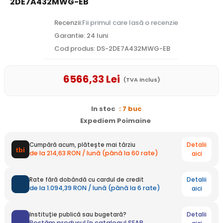
2DE7A432MWG-EB
Recenzii:
Fii primul care lasă o recenzie
Garantie: 24 luni
Cod produs: DS-2DE7A432MWG-EB
6566
,33
Lei
(TVA inclus)
In stoc
: 7 buc
Expediem Poimaine
Detalii
Cumpără acum, plătește mai târziu
de la 214,63 RON / lună (până la 60 rate)
aici
Detalii
Rate fără dobândă cu cardul de credit
de la 1.094,39 RON / lună (până la 6 rate)
aici
Detalii
Instituție publică sau bugetară?
Postăm produsul în catalogul SEAP