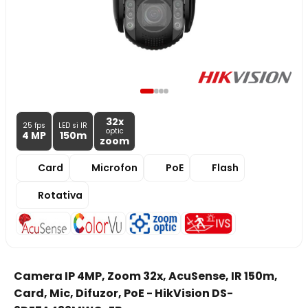
32x
25 fps
LED si IR
optic
4 MP
150m
zoom
Card
Microfon
PoE
Flash
Rotativa
Camera IP 4MP, Zoom 32x, AcuSense, IR 150m,
Card, Mic, Difuzor, PoE - HikVision DS-