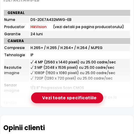
2DE7A432MWG-EB
datorita senzorului de inalta performanta si a LED-urilor
de lumina alba calda.
Specificatii
GENERAL
tehnice
Nume
DS-2DE7A432MWG-EB
HikVision
Producator
HikVision
(vezi detalii pe pagina producatorului)
DS-
2DE7A432MWG-
Garantie
24 luni
EB
CAMERA
Compresie
H.265+ / H.265 / H.264+ / H.264 / MJPEG
Tehnologie
IP
Infrarosu 150m
√ 4 MP (2560 x 1440 pixeli) cu 25.00 cadre/sec
HikVision DS-2DE7A432MWG-EB dispune de iluminare
Rezolutie
√ 3 MP (2048 x 1536 pixeli) cu 25.00 cadre/sec
imagine
√ 1080P (1920 x 1080 pixeli) cu 25.00 cadre/sec
infrarosu cu raza de actiune de pana la
150 metri
, oferind
√ 720P (1280 x 720 pixeli) cu 25.00 cadre/sec
vizibilitate clara pe intuneric total. LED-urile IR sunt
Senzor
invizibile ochiului uman si nu deranjeaza.
1/2.8" Progressive Scan CMOS
imagine
Zoom motorizat 32x, reglabil din DVR/NVR de la
Vezi toate specificatiile
Lentila
distanta
Distanta focala: 5.9 - 188.8 mm (60.2° - 2.3°)
Pana la 150 metri (pentru vizualizarea pe timpul
Infrarosu
noptii)
Opinii clienti
CARCASA