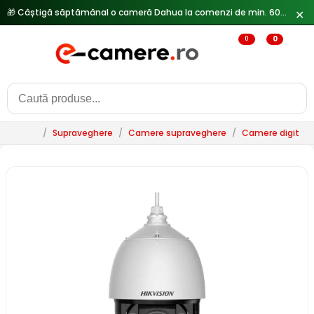
✕
0
0
/
Supraveghere
/
Camere supraveghere
/
Camere digitale 