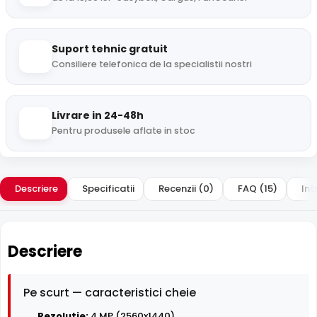
Suport tehnic gratuit
Consiliere telefonica de la specialistii nostri
Livrare in 24-48h
Pentru produsele aflate in stoc
Descriere
Specificatii
Recenzii (0)
FAQ (15)
Int
Descriere
Pe scurt — caracteristici cheie
Rezolutie:
4 MP (2560x1440)