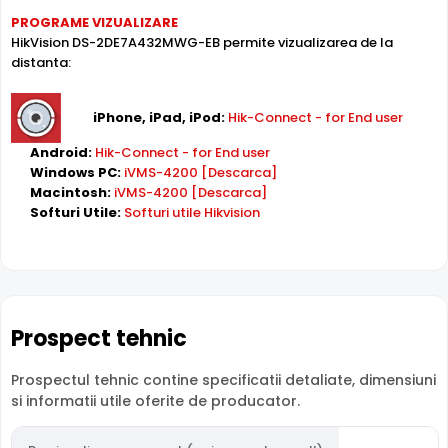
direct pe camera. Utila ca backup sau pentru instalari
PROGRAME VIZUALIZARE
fara DVR/NVR.
HikVision DS-2DE7A432MWG-EB permite vizualizarea de la
distanta:
Zoom Optic Motorizat
Camera HikVision DS-2DE7A432MWG-EB are o
lentila cu
iPhone, iPad, iPod:
Hik-Connect - for End user
zoom optic motorizat
, ce permite reglarea unghiului de
Android:
Hik-Connect - for End user
la distanta, din inregistrator (DVR/NVR), din interfata web
Windows PC:
iVMS-4200 [Descarca]
sau chiar de pe telefonul mobil. Ideala pentru zone
Macintosh:
iVMS-4200 [Descarca]
dinamice. Distanta focala: 5.9 - 188.8 mm.
Softuri Utile:
Softuri utile Hikvision
Compresie H.265+
Cu compresia
H.265+
, HikVision DS-2DE7A432MWG-EB
reduce spatiul de stocare cu pana la 70% fata de H.264,
pastrandu-si aceeasi calitate a imaginii. Economie
Prospect tehnic
majora pe hard disk si banda de retea.
Prospectul tehnic contine specificatii detaliate, dimensiuni
si informatii utile oferite de producator.
Protectie Exterior
HikVision DS-2DE7A432MWG-EB este proiectata pentru
montaj exterior, cu carcasa din
Metal
rezistenta la