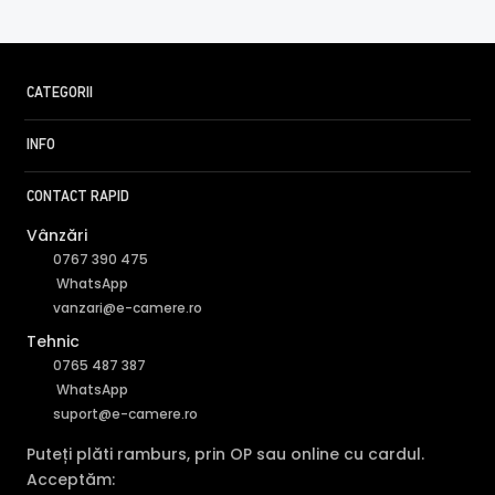
CATEGORII
INFO
CONTACT RAPID
Vânzări
0767 390 475
WhatsApp
vanzari@e-camere.ro
Tehnic
0765 487 387
WhatsApp
suport@e-camere.ro
FILTRU IR MECANIC (ICR / IR Cut Fillter)
Puteți plăti ramburs, prin OP sau online cu cardul.
Acceptăm: