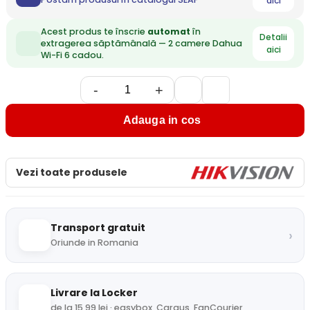
aici
Acest produs te înscrie
automat
în
Detalii
extragerea săptămânală — 2 camere Dahua
aici
Wi-Fi 6 cadou.
-
+
Adauga in cos
Vezi toate produsele
Transport gratuit
›
Oriunde in Romania
Livrare la Locker
de la 15,99 lei · easybox, Cargus, FanCourier