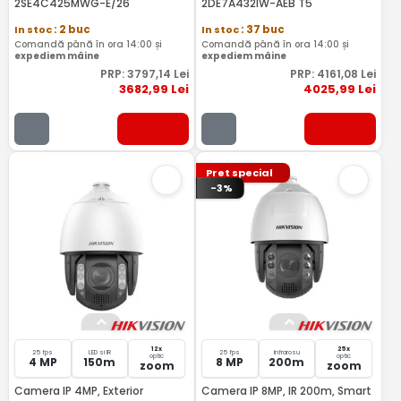
2SE4C425MWG-E/26
2DE7A432IW-AEB T5
In stoc
: 2 buc
In stoc
: 37 buc
Comandă până în ora 14:00 și
Comandă până în ora 14:00 și
expediem mâine
expediem mâine
PRP:
3797
,14
Lei
PRP:
4161
,08
Lei
3682
,99
Lei
4025
,99
Lei
Pret special
-3%
12x
25x
25 fps
LED si IR
25 fps
Infrarosu
optic
optic
4 MP
150m
8 MP
200m
zoom
zoom
Camera IP 4MP, Exterior
Camera IP 8MP, IR 200m, Smart