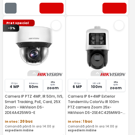
Pret special
-3%
25x
25x
25 fps
Infrarosu
25 fps
LED si IR
optic
optic
4 MP
50m
6 MP
100m
zoom
zoom
Camera IP PTZ 4MP, IR 50m, IVS,
Camera IP 6+4MP Exterior
Smart Tracking, PoE, Card, 25X
TandemVu ColorVu IR 100m
Zoom - HikVision DS-
PTZ camera Zoom 25x-
2DE4A425IWG-E
HikVision DS-2SE4C425MWG-
E26F0
In stoc
: 20 buc
In stoc
: 1 buc
Comandă până în ora 14:00 și
Comandă până în ora 14:00 și
expediem mâine
expediem mâine