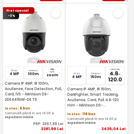
Pret special
-3%
15x
varifocala
25 fps
Infrarosu
4.8
optic
4 MP
100m
-
25 fps
Infrarosu
zoom
4 MP
150m
120.0
Camera IP 4MP, IR 100m,
AcuSense, Face Detection, PoE,
Camera IP 4MP, IR 150m,
Card, IVS - HikVision DS-
DarkFighter, Smart Tracking,
2DE4415IW-DE T5
AcuSense, Card, PoE 4.8-120
mm - HikVision DS-
In stoc
: 6 buc
2DE5425IWG1-E
Comandă până în ora 14:00 și
In stoc
: 116 buc
expediem mâine
Comandă până în ora 14:00 și
expediem mâine
PRP:
2357
,98
Lei
2281
,99
Lei
2435
,04
Lei