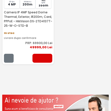
40x
25 fps
Infrarosu
optic
4 MP
200m
zoom
Camera IP 4MP Speed Dome
Thermal, Exterior, IR200m, Card,
PPPoE - HikVision DS-2TD4137T-
25-W-O-STD-B
In stoc
Livrare dupa confirmare
PRP:
69900
,00
Lei
49999
,00
Lei