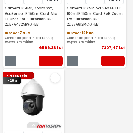
Camera IP 4MP, Zoom 32x,
Camera IP 8MP, AcuSense, LED
AcuSense, IR 150m, Card, Mic,
100m IR 150m, Card, PoE, Zoom
Difuzor, PoE - HikVision DS-
12x - HikVision DS-
2DE7A432MWG-EB
2DE7A812MCG-EB
In stoc
: 7 buc
In stoc
: 12 buc
Comandă până în ora 14:00 și
Comandă până în ora 14:00 și
expediem mâine
expediem mâine
6566
,33
Lei
7307
,47
Lei
Pret special
-28%