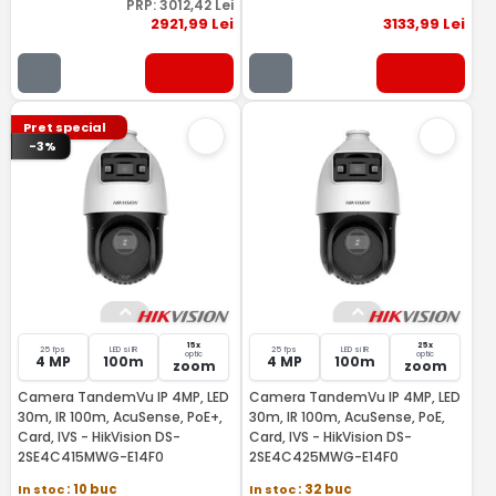
PRP:
3012
,42
Lei
2921
,99
Lei
3133
,99
Lei
Pret special
-3%
15x
25x
25 fps
LED si IR
25 fps
LED si IR
optic
optic
4 MP
100m
4 MP
100m
zoom
zoom
Camera TandemVu IP 4MP, LED
Camera TandemVu IP 4MP, LED
30m, IR 100m, AcuSense, PoE+,
30m, IR 100m, AcuSense, PoE,
Card, IVS - HikVision DS-
Card, IVS - HikVision DS-
2SE4C415MWG-E14F0
2SE4C425MWG-E14F0
In stoc
: 10 buc
In stoc
: 32 buc