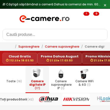
✕
0
0
/
Supraveghere
/
Camere supraveghere
/
Camere digitale
Cloud Gratis
Promo Dahua August
Promo Hikvisio
⏱ 112 Zile 18:03:53
⏱ 21 Zile 17:03:53
⏱ 21 Zile 17:
Toate
(19)
Camere
Camere
Camere WiFi
digitale IP
supraveghere
& 4G
(1)
(17)
IP
(1)
Toți producătorii
(42)