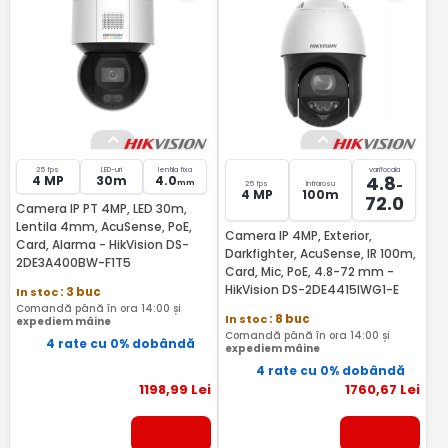
25 fps
LED-uri
lentila fixa
varifocala
4.8
4 MP
30m
4.0
-
mm
25 fps
Infrarosu
4 MP
100m
72.0
Camera IP PT 4MP, LED 30m,
Lentila 4mm, AcuSense, PoE,
Camera IP 4MP, Exterior,
Card, Alarma - HikVision DS-
Darkfighter, AcuSense, IR 100m,
2DE3A400BW-F1T5
Card, Mic, PoE, 4.8-72 mm -
HikVision DS-2DE4415IWG1-E
In stoc
: 3 buc
Comandă până în ora 14:00 și
In stoc
: 8 buc
expediem mâine
Comandă până în ora 14:00 și
4 rate cu 0% dobândă
expediem mâine
4 rate cu 0% dobândă
1198
,99
Lei
1760
,67
Lei