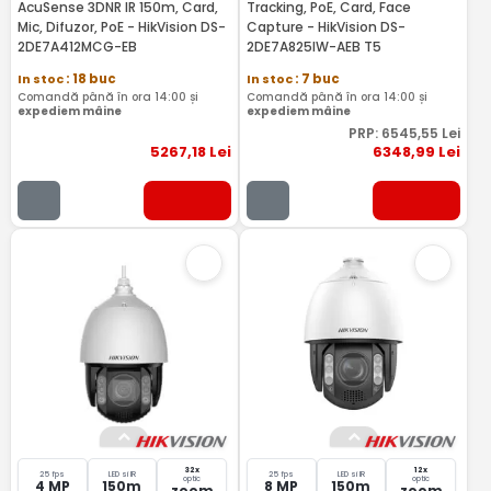
AcuSense 3DNR IR 150m, Card,
Tracking, PoE, Card, Face
Mic, Difuzor, PoE - HikVision DS-
Capture - HikVision DS-
2DE7A412MCG-EB
2DE7A825IW-AEB T5
In stoc
: 18 buc
In stoc
: 7 buc
Comandă până în ora 14:00 și
Comandă până în ora 14:00 și
expediem mâine
expediem mâine
PRP:
6545
,55
Lei
5267
,18
Lei
6348
,99
Lei
32x
12x
25 fps
LED si IR
25 fps
LED si IR
optic
optic
4 MP
150m
8 MP
150m
zoom
zoom