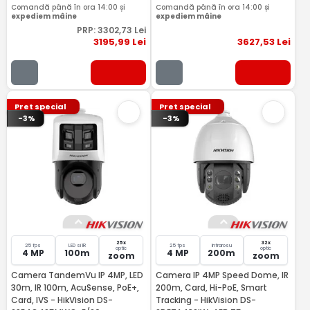
Comandă până în ora 14:00 și
Comandă până în ora 14:00 și
expediem mâine
expediem mâine
PRP:
3302
,73
Lei
3195
,99
Lei
3627
,53
Lei
Pret special
Pret special
-3%
-3%
25x
32x
25 fps
LED si IR
25 fps
Infrarosu
optic
optic
4 MP
100m
4 MP
200m
zoom
zoom
Camera TandemVu IP 4MP, LED
Camera IP 4MP Speed Dome, IR
30m, IR 100m, AcuSense, PoE+,
200m, Card, Hi-PoE, Smart
Card, IVS - HikVision DS-
Tracking - HikVision DS-