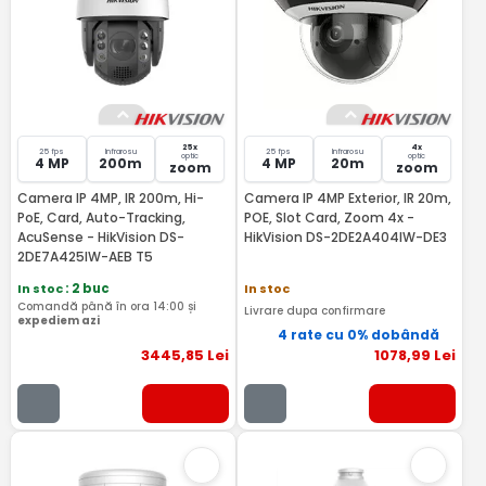
25x
4x
25 fps
Infrarosu
25 fps
Infrarosu
optic
optic
4 MP
200m
4 MP
20m
zoom
zoom
Camera IP 4MP, IR 200m, Hi-
Camera IP 4MP Exterior, IR 20m,
PoE, Card, Auto-Tracking,
POE, Slot Card, Zoom 4x -
AcuSense - HikVision DS-
HikVision DS-2DE2A404IW-DE3
2DE7A425IW-AEB T5
In stoc
: 2 buc
In stoc
Comandă până în ora 14:00 și
Livrare dupa confirmare
expediem azi
4 rate cu 0% dobândă
3445
,85
Lei
1078
,99
Lei