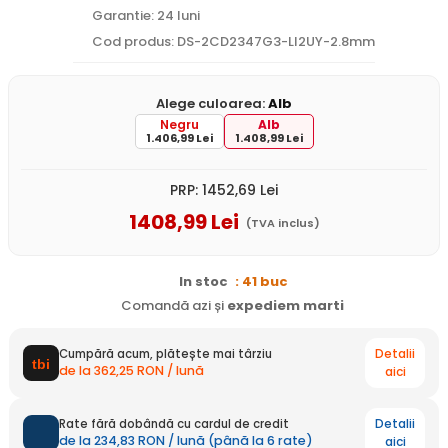
Garantie: 24 luni
Cod produs: DS-2CD2347G3-LI2UY-2.8mm
Alege culoarea:
Alb
Negru
Alb
1.406,99 Lei
1.408,99 Lei
PRP:
1452
,69
Lei
1408
,99
Lei
(TVA inclus)
In stoc
: 41 buc
Comandă azi și
expediem
marti
Detalii
Cumpără acum, plătește mai târziu
de la 362,25 RON / lună
aici
Detalii
Rate fără dobândă cu cardul de credit
de la 234,83 RON / lună (până la 6 rate)
aici