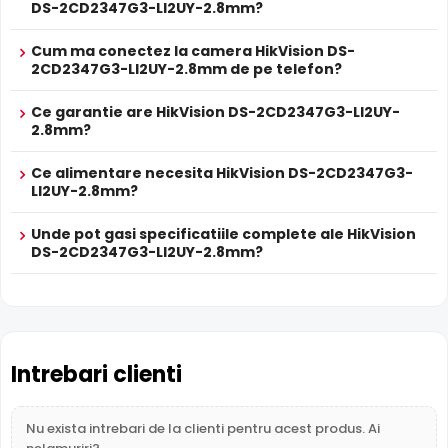
timp real. Sunetul se sincronizeaza cu imaginea video,
DS-2CD2347G3-LI2UY-2.8mm?
utila pentru verificarea evenimentelor si conversatiilor din
zona monitorizata.
Cum ma conectez la camera HikVision DS-
2CD2347G3-LI2UY-2.8mm de pe telefon?
True WDR
Ce garantie are HikVision DS-2CD2347G3-LI2UY-
Functia
TRUE WDR
oferita de senzorul de imagine al
2.8mm?
camerei HikVision DS-2CD2347G3-LI2UY-2.8mm,
compenseaza atat imaginea din prim plan, cat si
Ce alimentare necesita HikVision DS-2CD2347G3-
imaginea de fundal, in zone cu contrast puternic de
LI2UY-2.8mm?
iluminare, oferind detalii clare pe intreaga scena.
Unde pot gasi specificatiile complete ale HikVision
DS-2CD2347G3-LI2UY-2.8mm?
Intrebari clienti
Nu exista intrebari de la clienti pentru acest produs. Ai