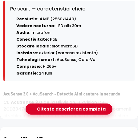
Pe scurt — caracteristici cheie
Rezolutie:
4 MP (2560x1440)
Vedere nocturna:
LED alb 30m
Audio:
microfon
Conectivitate:
PoE
Stocare locala:
slot microSD
Instalare:
exterior (carcasa rezistenta)
Tehnologii smart:
AcuSense, ColorVu
Compresie:
H.265+
Garantie:
24 luni
AcuSense 3.0 + AcuSearch - Detectie AI si cautare in secunde
Cu
AcuSense 3.0
de la Hikvision, HikVision DS-
2CD2347G3-LI2UY-2.8mm clasifica si mai precis oamenii
Citeste descrierea completa
si vehiculele — alarme false reduse la minim, chiar si pe
vreme rea. Iar prin functia
AcuSearch
gasesti in cateva
secunde toate aparitiile unei persoane sau ale unei
masini in inregistrari, direct din aplicatie.
Vezi ghidul