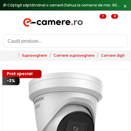
🎁 Câștigă săptămânal o cameră Dahua la comenzi de min. 600 lei —
✕
0
0
/
Supraveghere
/
Camere supraveghere
/
Camere digitale 
Pret special
-3%