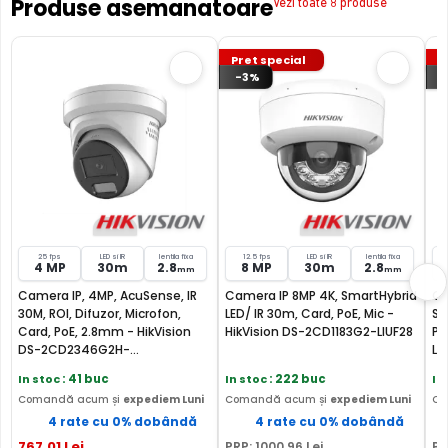
zgomote suspecte, fara a fi nevoie sa va deplasati in
Produse asemanatoare
Vezi toate 8 produse
locatia respectiva, eliminand astfel un pericol destul de
mare.
Pret special
P
-3%
25 fps
LED si IR
lentila fixa
12.5 fps
LED si IR
lentila fixa
4 MP
30m
2.8
8 MP
30m
2.8
mm
mm
Camera IP, 4MP, AcuSense, IR
Camera IP 8MP 4K, SmartHybrid
Ca
30M, ROI, Difuzor, Microfon,
LED/ IR 30m, Card, PoE, Mic -
Sm
Card, PoE, 2.8mm - HikVision
HikVision DS-2CD1183G2-LIUF28
Po
DS-2CD2346G2H-
LI
IS2U/SL(2.8MM)
In stoc
: 41 buc
In stoc
: 222 buc
In
Comandă acum și
expediem Luni
Comandă acum și
expediem Luni
Co
4 rate cu 0% dobândă
4 rate cu 0% dobândă
767
,01
Lei
PRP:
1000
,96
Lei
PR