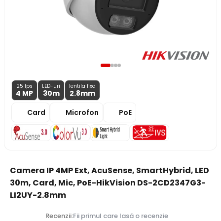
25 fps
LED-uri
lentila fixa
4 MP
30m
2.8
mm
Card
Microfon
PoE
Camera IP 4MP Ext, AcuSense, SmartHybrid, LED
30m, Card, Mic, PoE-HikVision DS-2CD2347G3-
LI2UY-2.8mm
Recenzii:
Fii primul care lasă o recenzie