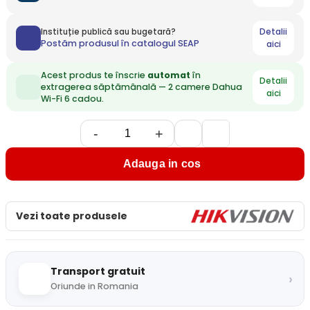
Detalii
Instituție publică sau bugetară?
Postăm produsul în catalogul SEAP
aici
Acest produs te înscrie
automat
în
Detalii
extragerea săptămânală — 2 camere Dahua
aici
Wi-Fi 6 cadou.
-
+
Adauga in cos
Vezi toate produsele
Transport gratuit
›
Oriunde in Romania