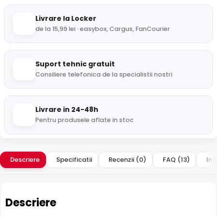
Livrare la Locker
de la 15,99 lei · easybox, Cargus, FanCourier
Suport tehnic gratuit
Consiliere telefonica de la specialistii nostri
Livrare in 24-48h
Pentru produsele aflate in stoc
Descriere
Specificatii
Recenzii (0)
FAQ (13)
Int
Descriere