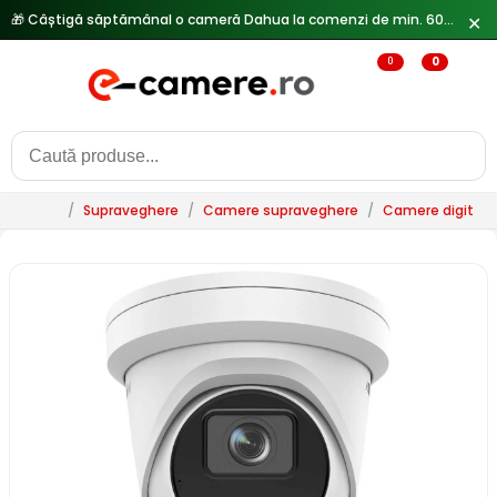
🎁 Câștigă săptămânal o cameră Dahua la comenzi de min. 600 lei —
✕
0
0
/
Supraveghere
/
Camere supraveghere
/
Camere digitale 