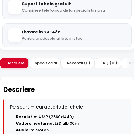
Suport tehnic gratuit
Consiliere telefonica de la specialistii nostri
Livrare in 24-48h
Pentru produsele aflate in stoc
Descriere
Specificatii
Recenzii (0)
FAQ (13)
Int
Descriere
Pe scurt — caracteristici cheie
Rezolutie:
4 MP (2560x1440)
Vedere nocturna:
LED alb 30m
Audio:
microfon