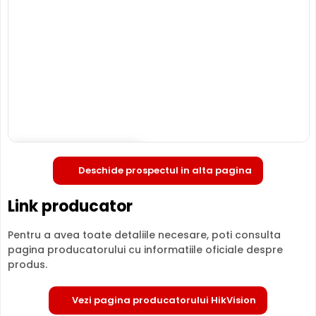
locatia respectiva, eliminand astfel un pericol destul de
mare.
Deschide in fullscreen
Deschide prospectul in alta pagina
Link producator
Pentru a avea toate detaliile necesare, poti consulta
pagina producatorului cu informatiile oficiale despre
TRUE WDR (Wide Dinamic Range)
produs.
Spre deosebire de functia BLC (compensarea luminii din
spate), ambele functii fiind utile atunci cand in zona
Vezi pagina producatorului HikVision
exista contrast puternic de iluminare, functia TRUE WDR