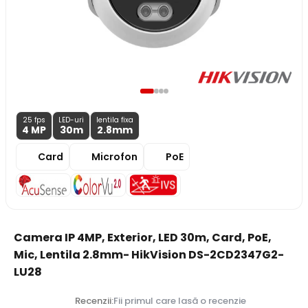
25 fps
LED-uri
lentila fixa
4 MP
30m
2.8
mm
Card
Microfon
PoE
Camera IP 4MP, Exterior, LED 30m, Card, PoE,
Mic, Lentila 2.8mm- HikVision DS-2CD2347G2-
LU28
Recenzii:
Fii primul care lasă o recenzie