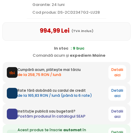
Garantie: 24 luni
Cod produs: DS-2CD2347G2-LU28
994
,99
Lei
(TVA inclus)
In stoc
: 9 buc
Comandă acum și
expediem
Maine
Detalii
Cumpără acum, plătește mai târziu
de la 258,75 RON / lună
aici
Detalii
Rate fără dobândă cu cardul de credit
de la 165,83 RON / lună (până la 6 rate)
aici
Detalii
Instituție publică sau bugetară?
Postăm produsul în catalogul SEAP
aici
Acest produs te înscrie
automat
în
Detalii