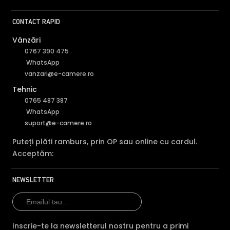
Comparatie HikVision DS-2CD2347G2-LU28 vs 3 
CONTACT RAPID
HikVision DS-
HikV
HikVision DS-
Vânzări
2CD2347G2-
DS-
Caracteristica
2CD2346G2H-
LU28
(acest
2CD
0767 390 475
IS2U/SL(2.8MM)
produs)
LIU
WhatsApp
vanzari@e-camere.ro
Pret
995 lei
767 lei
968 l
Tehnic
Rezolutie
4 MP
4 MP
8 MP
0765 487 387
WhatsApp
Vedere
IR 30m + LED
IR 3
suport@e-camere.ro
LED 30m
noaptea
30m
30m
Puteți plăti ramburs, prin OP sau online cu cardul.
Audio
mic
mic + difuzor
mic
Acceptăm:
Conectivitate
PoE
PoE
PoE
NEWSLETTER
Slot card SD
Da
Da
Da
Tehnologie
IP
IP
IP
Garantie
24 luni
24 luni
24 lu
Inscrie-te la newsletterul nostru pentru a primi