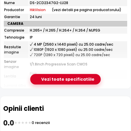
tehnice
Nume
DS-2CD2347G2-LU28
HikVision
Producator
HikVision
(vezi detalii pe pagina producatorului)
DS-
2CD2347G2-
Garantie
24 luni
LU28
CAMERA
Compresie
H.265+ / H.265 / H.264+ / H.264 / MJPEG
Tehnologie
IP
√ 4 MP (2560 x 1440 pixeli) cu 25.00 cadre/sec
Rezolutie
√ 1080P (1920 x 1080 pixeli) cu 25.00 cadre/sec
imagine
√ 720P (1280 x 720 pixeli) cu 25.00 cadre/sec
Senzor
1/1.8inch Progressive Scan CMOS
Infrarosu Inteligent (Smart IR)
imagine
HikVision DS-2CD2347G2-LU28 este dotata cu functia
Fixa
Lentila
Infrarosu Inteligent
(Smart IR), ce regleaza automat
Distanta focala: 2.8 mm(112.0°)
Vezi toate specificatiile
intensitatea iluminatorului in infrarosu in functie de
Lumina alba
30 m
LED
distanta obiectului, eliminand riscul de suprasaturare a
CARCASA
imaginii la distante mici.
Format
Dome
Opinii clienti
Protectie
Exterior
Microfon Incorporat
Material
HikVision DS-2CD2347G2-LU28 dispune de
microfon
Metal
0.0
0 recenzii
Carcasa
incorporat
care permite inregistrarea audio in timp real.
Temperatura
(-30° ... 60°) Celsius