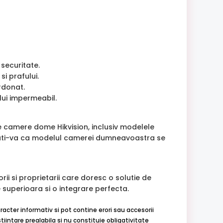
 securitate.
si prafului.
rdonat.
ului impermeabil.
e camere dome Hikvision, inclusiv modelele
rati-va ca modelul camerei dumneavoastra se
ii si proprietarii care doresc o solutie de
 superioara si o integrare perfecta.
racter informativ si pot contine erori sau accesorii
iintare prealabila si nu constituie obligativitate