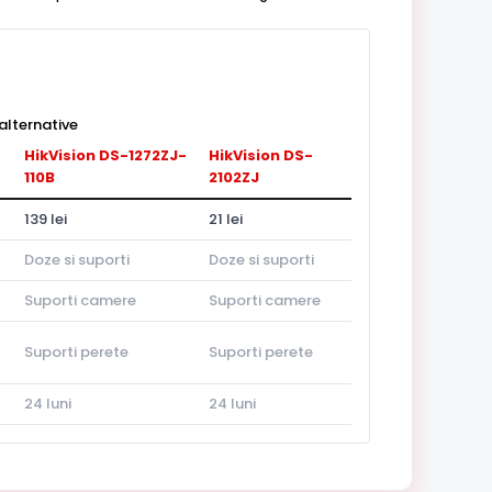
alternative
HikVision DS-1272ZJ-
HikVision DS-
110B
2102ZJ
139 lei
21 lei
Doze si suporti
Doze si suporti
Suporti camere
Suporti camere
Suporti perete
Suporti perete
24 luni
24 luni