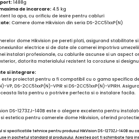
port:
1488g
maxima de incarcare:
4.5 kg
tent la apa, cu orificiu de iesire pentru cabluri
tate:
Camere dome Hikvision din seria DS-2CC51xxP(N)
erelor dome Hikvision pe pereti plati, asigurand stabilitate si
onexiunilor electrice si de date ale camerei impotriva umezelii 
nei instalari profesionale, cu cablurile ascunse si un aspect o
 exterior, datorita materialului rezistent la coroziune si design
te si integrare:
t este proiectat pentru a fi compatibil cu o gama specifica d
)-VP, DS-2CC51xxP(N)-VPIR si DS-2CC51xxP(N)-VPIRH. Asigu
ceasta lista pentru o potrivire perfecta si o instalare facila.
sion DS-1273ZJ-140B este o alegere excelenta pentru instalator
 si estetica pentru camerele dome Hikvision, oferind protectie
ul si specificatiile tehnice pentru produsul HikVision DS-1273ZJ-140B au ca
use in pachetul standard al produsului. Acestea pot fi schimbate fara inst