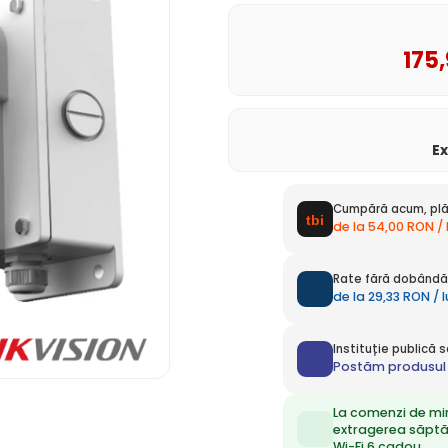
175
E
Cumpără acum, plă
de la 54,00 RON /
Rate fără dobândă 
de la 29,33 RON / 
Instituție publică
Postăm produsul 
La comenzi de mi
extragerea săpt
Wi-Fi 6 cadou.