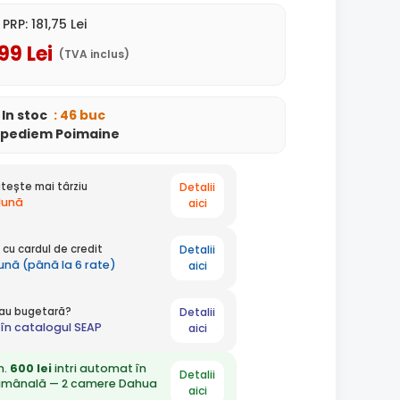
PRP:
181
,75
Lei
,99
Lei
(TVA inclus)
In stoc
: 46 buc
xpediem Poimaine
Detalii
tește mai târziu
 lună
aici
Detalii
cu cardul de credit
lună (până la 6 rate)
aici
Detalii
 sau bugetară?
în catalogul SEAP
aici
n.
600 lei
intri automat în
Detalii
ămânală — 2 camere Dahua
aici