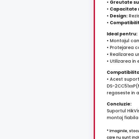
•
Greutate su
•
Capacitate 
•
Design:
Rezis
•
Compatibili
Ideal pentru:
• Montajul cam
• Protejarea c
• Realizarea u
• Utilizarea in
Compatibilita
• Acest supor
DS-2CC51xxP(N
regaseste in a
Concluzie:
Suportul HikVi
montaj fiabila
* Imaginile, stoc
care nu sunt incl