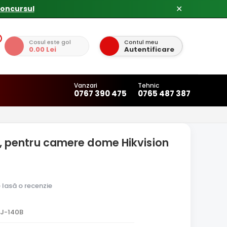
concursul
✕
Cosul este gol
Contul meu
0.00 Lei
Autentificare
Vanzari
Tehnic
0767 390 475
0765 487 387
apa, pentru camere dome Hikvision
e lasă o recenzie
ZJ-140B