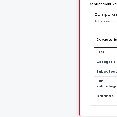
contractuala. Va 
Compara 
Tabel compara
Caracteris
Pret
Categorie
Subcatego
Sub-
subcatego
Garantie