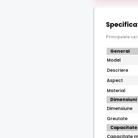
Specificat
Principalele car
Specificatii
General
tehnice
Model
HikVision
DS-
Descriere
1273ZJ-
Aspect
140B
Material
Dimensiuni
Dimensiune
Greutate
Capacitate
Capacitate m