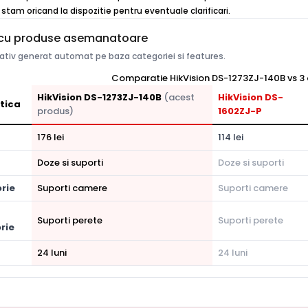
stam oricand la dispozitie pentru eventuale clarificari.
cu produse asemanatoare
tiv generat automat pe baza categoriei si features.
Comparatie HikVision DS-1273ZJ-140B vs 3 
HikVision DS-1273ZJ-140B
(acest
HikVision DS-
tica
produs)
1602ZJ-P
176 lei
114 lei
Doze si suporti
Doze si suporti
rie
Suporti camere
Suporti camere
Suporti perete
Suporti perete
rie
24 luni
24 luni