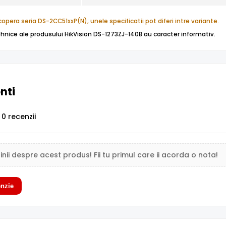
opera seria DS-2CC51xxP(N); unele specificatii pot diferi intre variante.
tehnice ale produsului HikVision DS-1273ZJ-140B au caracter informativ.
enti
0 recenzii
inii despre acest produs! Fii tu primul care ii acorda o nota!
nzie