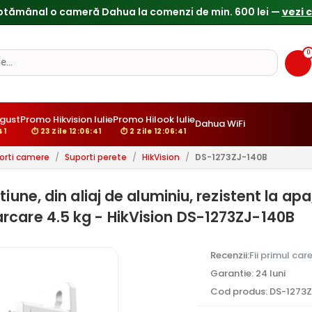
ptămânal o cameră Dahua la comenzi de min. 600 lei —
vezi 
0
ugust
Promo Hikvision Iulie
Promo Hilook Iulie
Dahua WiFi
:40
⏱ 23 Zile 12:06:40
⏱ 2 Zile 12:06:40
orti camere
/
Suporti perete
/
HikVision
/
DS-1273ZJ-140B
tiune, din aliaj de aluminiu, rezistent la 
rcare 4.5 kg - HikVision DS-1273ZJ-140B
Recenzii:
Fii primul car
Garantie: 24 luni
Cod produs: DS-1273