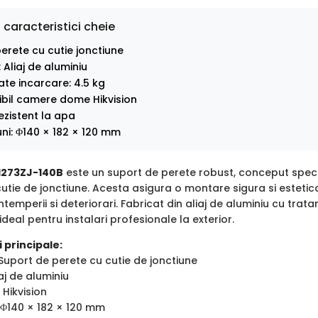
 caracteristici cheie
erete cu cutie jonctiune
 Aliaj de aluminiu
te incarcare: 4.5 kg
bil camere dome Hikvision
ezistent la apa
ni: Φ140 × 182 × 120 mm
-1273ZJ-140B
este un suport de perete robust, conceput speci
utie de jonctiune. Acesta asigura o montare sigura si estetica
intemperii si deteriorari. Fabricat din aliaj de aluminiu cu tra
ideal pentru instalari profesionale la exterior.
 principale:
Suport de perete cu cutie de jonctiune
aj de aluminiu
 Hikvision
Φ140 × 182 × 120 mm