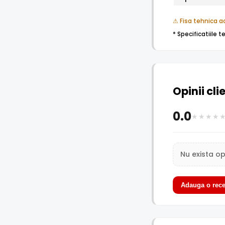
⚠ Fisa tehnica ac
* Specificatiile 
Opinii cli
0.0
Nu exista op
Adauga o rece