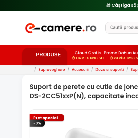
🎁 Câștigă să
Cloud Gratis
Promo Dahua A
PRODUSE
⏱ 114 Zile 13:06:40
⏱ 23 Zile 12:06
/
Supraveghere
/
Accesorii
/
Doze si suporti
/
Sup
Suport de perete cu cutie de jonc
DS-2CC51xxP(N), capacitate inca
Pret special
-3%