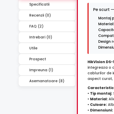
Specificatii
Pe scurt —
Recenzii (0)
Montaj p
Material:
FAQ (2)
Capacita
Compati
Intrebari (0)
Design r
Dimensiu
Utile
Prospect
HikVision DS
integreaza o c
Impreuna (1)
cablurilor de 
aspect curat, 
Asemanatoare (8)
Caracteristici
•
Tip montaj:
•
Material:
Ali
•
Culoare:
Alb
•
Dimensiuni: