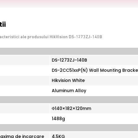
ii
acteristici ale produsului HikVision DS-1273ZJ-140B
DS-1273ZJ-140B
DS-2CC51xxP(N) Wall Mounting Bracke
Hikvision White
Aluminum Alloy
Φ140×182×120mm
1488g
axima de incarcare
4.5KG