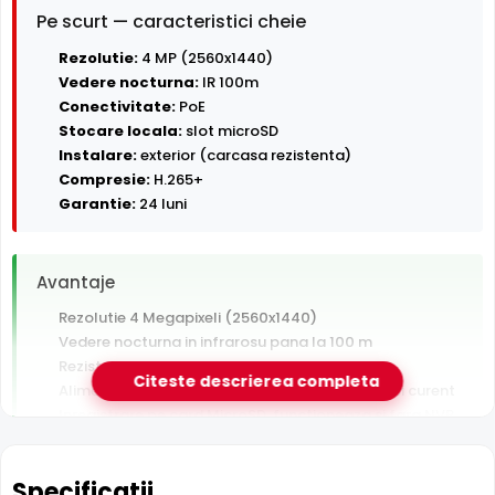
Pe scurt — caracteristici cheie
Rezolutie:
4 MP (2560x1440)
Vedere nocturna:
IR 100m
Conectivitate:
PoE
Stocare locala:
slot microSD
Instalare:
exterior (carcasa rezistenta)
Compresie:
H.265+
Garantie:
24 luni
Avantaje
Rezolutie 4 Megapixeli (2560x1440)
Vedere nocturna in infrarosu pana la 100 m
Rezistenta la exterior — ploaie, praf si inghet
Citeste descrierea completa
Alimentare PoE — un singur cablu pentru date si curent
Inregistrare pe card MicroSD, functioneaza si fara NVR
Garantie 24 luni si suport tehnic gratuit in romana
Specificatii