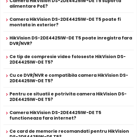
Camera HikVision DS-2DE4425IW-DE T5 suporta
alimentare PoE?
Alarma
True WDR
1 intrare alarma
in/out
Functia
TRUE WDR
oferita de senzorul de imagine al
Camera HikVision DS-2DE4425IW-DE T5 poate fi
Alarma
si 1 iesire alarma
camerei HikVision DS-2DE4425IW-DE T5, compenseaza
montata in exterior?
Livrat cu suport montaj pentru perete DS-1618ZJ;
atat imaginea din prim plan, cat si imaginea de fundal, in
accesorii optionale DS-1604ZJ-box, DS-1604ZJ-pole,
Alte functii
zone cu contrast puternic de iluminare, oferind detalii
HikVision DS-2DE4425IW-DE T5 poate inregistra fara
DS-1661ZJ, DS-1667ZJ, DS-1662ZJ, DS-1663ZJ, DS-
clare pe intreaga scena.
DVR/NVR?
1602ZJ.
ALIMENTARE
Ce tip de compresie video foloseste HikVision DS-
12V DC / 18 W
Alimentare
2DE4425IW-DE T5?
Sursa de alimentare NU este inclusa
Da
Alimentare
Cu ce DVR/NVR e compatibila camera HikVision DS-
Se poate alimenta printr-un singur cablu UTP/FTP din
POE
2DE4425IW-DE T5?
NVR sau Switch POE
PROSPECT PRODUCATOR
Pentru ce situatii e potrivita camera HikVision DS-
Prospect
HikVision DS-2DE4425IW-DE T5
2DE4425IW-DE T5?
tehnic
Camera HikVision DS-2DE4425IW-DE T5
* Specificatiile tehnice ale produsului HikVision DS-2DE4425IW-DE T5 au
functioneaza fara internet?
caracter informativ.
Ce card de memorie recomandati pentru HikVision
DS-2DE4425IW-DE T5?