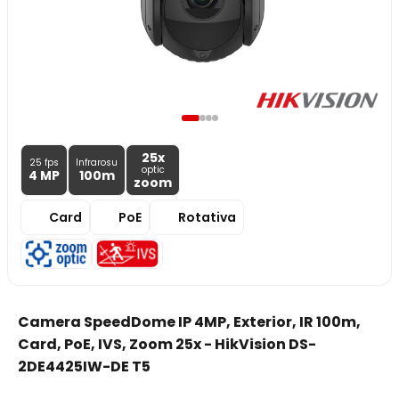
25x
25 fps
Infrarosu
optic
4 MP
100m
zoom
Card
PoE
Rotativa
Camera SpeedDome IP 4MP, Exterior, IR 100m,
Card, PoE, IVS, Zoom 25x - HikVision DS-
2DE4425IW-DE T5