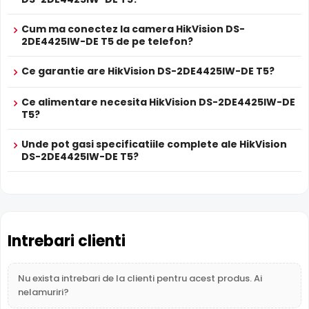
Intrari Audio
Cum ma conectez la camera HikVision DS-
Camera HikVision DS-2DE4425IW-DE T5 are intrari audio,
2DE4425IW-DE T5 de pe telefon?
la care puteti conecta microfoane, permitand
supravegherea audio de la distanta, de pe PC sau chiar
Ce garantie are HikVision DS-2DE4425IW-DE T5?
telefonul mobil.
Ce alimentare necesita HikVision DS-2DE4425IW-DE
Alimentare PoE
T5?
HikVision DS-2DE4425IW-DE T5 suporta alimentare
Power
over Ethernet (PoE)
, primind atat date cat si alimentare
Unde pot gasi specificatiile complete ale HikVision
DS-2DE4425IW-DE T5?
prin acelasi cablu de retea. Simplifica instalarea
semnificativ, eliminand necesitatea unui cablu de
alimentare separat.
Inregistrare pe Card
Intrebari clienti
HikVision DS-2DE4425IW-DE T5 dispune de
slot card
microSD
incorporat, permitand inregistrarea locala
direct pe camera. Utila ca backup sau pentru instalari
Nu exista intrebari de la clienti pentru acest produs. Ai
fara DVR/NVR.
nelamuriri?