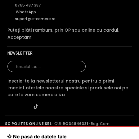
HikVision DS-
HikVis
0765 487 387
HikVision DS-
2DE4425IW-DE
DS-
Caracteristica
WhatsApp
2DE7A425IW-
T5
(acest
2DE44
AEB T5
suport@e-camere.ro
produs)
DE T5
Puteți plăti ramburs, prin OP sau online cu cardul.
Pret
2.548 lei
3.446 lei
2.282 l
Acceptăm:
Rezolutie
4 MP
4 MP
4 MP
NEWSLETTER
Vedere
IR 100m
IR 200m
IR 100
noaptea
Conectivitate
PoE
PoE
PoE
Inscrie-te la newsletterul nostru pentru a primi
Slot card SD
Da
Da
Da
imediat ofertele noastre speciale si produsele noi pe
care le vom comercializa
Tehnologie
IP
IP
IP
Garantie
24 luni
24 luni
24 luni
Audio
—
—
—
SC POLITES ONLINE SRL
· CUI:
RO34846331
· Reg. Com.:
J2015001227161
· Capital social: 200 RON · Sediu: Str. Petrache
Comparatie detaliata:
HikVision DS-2DE4425IW-DE T5
Poenaru, Nr. 1, Craiova, Jud. Dolj ·
Contactează-ne
·
Service produs
🍪 Ne pasă de datele tale