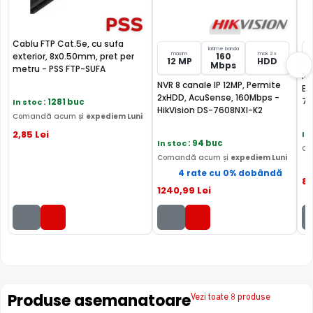
Cablu FTP Cat.5e, cu sufa
latime banda
maxim
max 2 x
exterior, 8x0.50mm, pret per
160
8
12 MP
HDD
Mbps
metru - PSS FTP-SUFA
NV
NVR 8 canale IP 12MP, Permite
Bi
2xHDD, AcuSense, 160Mbps -
76
In stoc
: 1281 buc
HikVision DS-7608NXI-K2
FILTRU IR MECANIC (ICR / IR Cut Fillter)
Comandă acum și
expediem Luni
2
,85
Lei
In
In stoc
: 94 buc
Camera HIKVISION DS-2DE4425IW-DE T5 are un filtru IR
Co
Comandă acum și
expediem Luni
Mecanic autoretractabil ce filtreaza lumina in infrarosu
4 rate cu 0% dobândă
pe timpul zilei, pentru a evita anumitele defecte de
8
1240
,99
Lei
afisare a culorilor, iar pe timpul noptii acesta este retras
pentru a permite luminii in infrarosu sa treaca,
imbunatatind vizibilitatea camerei in modul alb/negru.
Produse asemanatoare
Vezi toate 8 produse