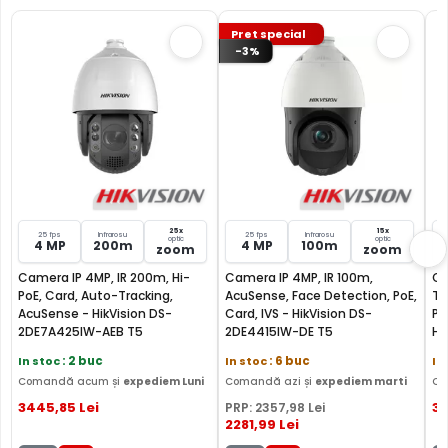
Pret special
-3%
TRUE WDR (Wide Dinamic Range)
25x
15x
25 fps
Infrarosu
25 fps
Infrarosu
optic
optic
Spre deosebire de functia BLC (compensarea luminii din
4 MP
200m
4 MP
100m
zoom
zoom
spate), ambele functii fiind utile atunci cand in zona
Camera IP 4MP, IR 200m, Hi-
Camera IP 4MP, IR 100m,
Ca
exista contrast puternic de iluminare, functia TRUE WDR
PoE, Card, Auto-Tracking,
AcuSense, Face Detection, PoE,
Ta
oferita de senzorul de imagine al camerei HIKVISION DS-
AcuSense - HikVision DS-
Card, IVS - HikVision DS-
PT
2DE4425IW-DE T5, compenseaza atat imaginea din prim
2DE7A425IW-AEB T5
2DE4415IW-DE T5
Hi
E2
plan, cat si imaginea de fundal.
In stoc
: 2 buc
In stoc
: 6 buc
In
Comandă acum și
expediem Luni
Comandă azi și
expediem marti
Co
In plus, fata de functia D-WDR (Digital Wide Dinamic
3445
,85
Lei
31
PRP:
2357
,98
Lei
Range), care este o functie software, care imbunatateste
2281
,99
Lei
imaginea in aceleasi conditii, functia True WDR care in