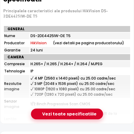
De luat in calcul
Fara microfon/difuzor — nu inregistreaza audio
Principalele caracteristici ale produsului HikVision DS-
2DE4425IW-DE T5
Specificatii
GENERAL
e-Camere.ro recomanda acest produs pentru:
tehnice
Nume
DS-2DE4425IW-DE T5
perimetre mari: curti, depozite, spatii industriale;
HikVision
Producator
instalari profesionale cu cablare UTP structurata.
HikVision
(vezi detalii pe pagina producatorului)
DS-
2DE4425IW-
Garantie
24 luni
DE
CAMERA
T5
Compresie
H.265+ / H.265 / H.264+ / H.264 / MJPEG
Tehnologie
IP
√ 4 MP (2560 x 1440 pixeli) cu 25.00 cadre/sec
Rezolutie
√ 3 MP (2048 x 1536 pixeli) cu 25.00 cadre/sec
imagine
√ 1080P (1920 x 1080 pixeli) cu 25.00 cadre/sec
√ 720P (1280 x 720 pixeli) cu 25.00 cadre/sec
Infrarosu 100m
Senzor
1/2.8inch Progressive Scan CMOS
HikVision DS-2DE4425IW-DE T5 dispune de iluminare
imagine
infrarosu cu raza de actiune de pana la
100 metri
,
Zoom motorizat 25x, reglabil din DVR/NVR de la
Vezi toate specificatiile
oferind vizibilitate clara pe intuneric total. LED-urile IR sunt
Lentila
distanta
Distanta focala: 4.8 - 120.0 mm (55.0° - 2.4°)
invizibile ochiului uman si nu deranjeaza.
Pana la 100 metri (pentru vizualizarea pe timpul