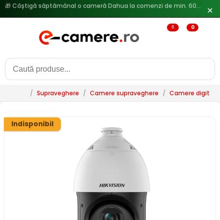
✕
🔥
Reduceri de pana la 25% doar in luna iulie → Vezi ofertele
0
0
/
Supraveghere
/
Camere supraveghere
/
Camere digitale 
Indisponibil