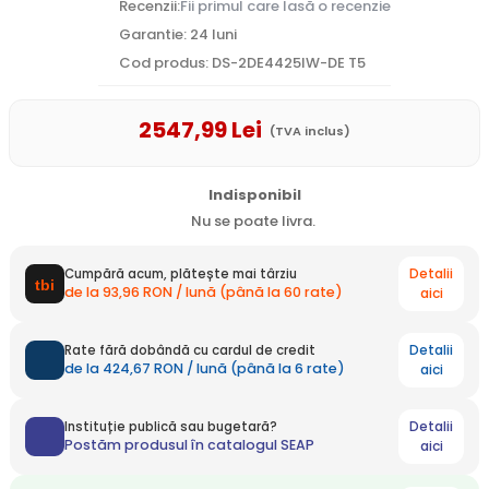
Recenzii:
Fii primul care lasă o recenzie
Garantie: 24 luni
Cod produs: DS-2DE4425IW-DE T5
2547
,99
Lei
(TVA inclus)
Indisponibil
Nu se poate livra.
Detalii
Cumpără acum, plătește mai târziu
de la 93,96 RON / lună (până la 60 rate)
aici
Detalii
Rate fără dobândă cu cardul de credit
de la 424,67 RON / lună (până la 6 rate)
aici
Detalii
Instituție publică sau bugetară?
Postăm produsul în catalogul SEAP
aici