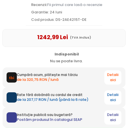
Recenzii:
Fii primul care lasă o recenzie
Garantie: 24 luni
Cod produs: DS-2AE4215T-DE
1242
,99
Lei
(TVA inclus)
Indisponibil
Nu se poate livra.
Detalii
Cumpără acum, plătește mai târziu
de la 320,75 RON / lună
aici
Detalii
Rate fără dobândă cu cardul de credit
de la 207,17 RON / lună (până la 6 rate)
aici
Detalii
Instituție publică sau bugetară?
Postăm produsul în catalogul SEAP
aici