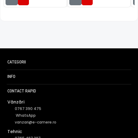
imbunatatind vizibilitatea camerei in modul alb/negru.
CATEGORII
INFO
CONTACT RAPID
Vânzări
0767 390 475
WhatsApp
vanzari@e-camere.ro
BLC (Backlight Compensation)
Tehnic