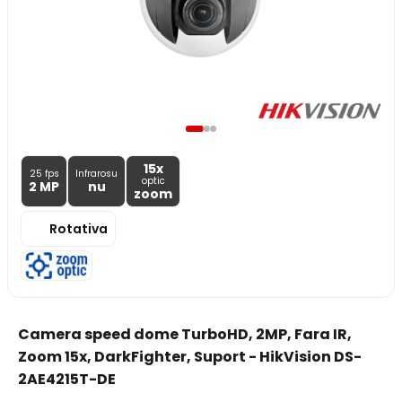
15x
25 fps
Infrarosu
optic
2 MP
nu
zoom
Rotativa
Camera speed dome TurboHD, 2MP, Fara IR,
Zoom 15x, DarkFighter, Suport - HikVision DS-
2AE4215T-DE