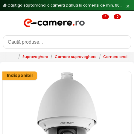
🎁 Câștigă săptămânal o cameră Dahua la comenzi de min. 600 lei —
✕
0
0
/
Supraveghere
/
Camere supraveghere
/
Camere analogi
Indisponibil