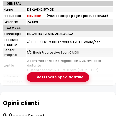
Specificatii
GENERAL
tehnice
Nume
DS-2AE4215T-DE
HikVision
Producator
HikVision
(vezi detalii pe pagina producatorului)
DS-
2AE4215T-
Garantie
24 luni
DE
CAMERA
Tehnologie
HDCVI HDTVI AHD ANALOGICA
Rezolutie
√ 1080P (1920 x 1080 pixeli) cu 25.00 cadre/sec
imagine
Senzor
1/2.8inch Progressive Scan CMOS
imagine
Zoom motorizat 15x, reglabil din DVR/NVR de la
Lentila
distanta
Filtru IR Mecanic (ICR)
Distanta focala: 5.0 - 75.0 mm (53.8° - 4.0°)
HikVision DS-2AE4215T-DE are un
filtru IR mecanic
Infrarosu
Nu
Vezi toate specificatiile
autoretractabil
ce filtreaza lumina in infrarosu pe timpul
CARCASA
zilei, pentru a evita defectele de culoare, iar pe timpul
Format
Speed Dome
noptii acesta este retras pentru a permite luminii IR sa
Protectie
Exterior
treaca, imbunatatind vizibilitatea.
Material
Opinii clienti
Metal
Carcasa
Temperatura
(-30° ... 65°) Celsius
0.0
0 recenzii