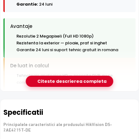
Garantie:
24 luni
Avantaje
Rezolutie 2 Megapixeli (Full HD 1080p)
Rezistenta la exterior — ploaie, praf si inghet
Garantie 24 luni si suport tehnic gratuit in romana
De luat in calcul
Tehnologie analogica HD — necesita DVR, nu se
Citeste descrierea completa
conecteaza direct la retea
e-Camere.ro recomanda acest produs pentru:
curtea si exteriorul casei.
Specificatii
Principalele caracteristici ale produsului HikVision DS-
2AE4215T-DE