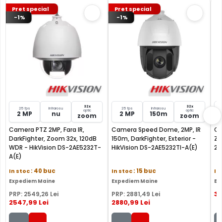
Pret special
Pret special
-1%
-1%
32x
32x
25 fps
Infrarosu
25 fps
Infrarosu
optic
optic
2 MP
nu
2 MP
150m
zoom
zoom
Camera PTZ 2MP, Fara IR,
Camera Speed Dome, 2MP, IR
Ca
DarkFighter, Zoom 32x, 120dB
150m, DarkFighter, Exterior -
Zo
FILTRU IR MECANIC (ICR / IR Cut Fillter)
WDR - HikVision DS-2AE5232T-
HikVision DS-2AE5232TI-A(E)
2A
A(E)
Camera HIKVISION DS-2AE4215T-DE are un filtru IR
In stoc
: 40 buc
In stoc
: 15 buc
In
Mecanic autoretractabil ce filtreaza lumina in infrarosu
Expediem Maine
Expediem Maine
Ex
pe timpul zilei, pentru a evita anumitele defecte de
3
PRP:
2549
,26
Lei
PRP:
2881
,49
Lei
afisare a culorilor, iar pe timpul noptii acesta este retras
2547
,99
Lei
2880
,99
Lei
pentru a permite luminii in infrarosu sa treaca,