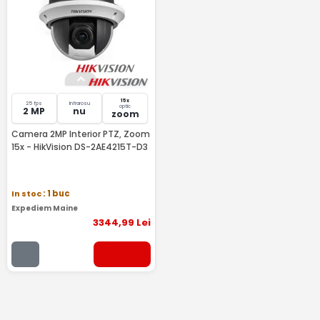
15x
25 fps
Infrarosu
optic
2 MP
nu
zoom
Camera 2MP Interior PTZ, Zoom
15x - HikVision DS-2AE4215T-D3
In stoc
: 1 buc
Expediem Maine
3344
,99
Lei