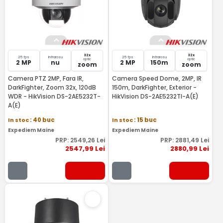
32x
32x
25 fps
Infrarosu
25 fps
Infrarosu
optic
optic
2 MP
nu
2 MP
150m
zoom
zoom
Camera PTZ 2MP, Fara IR,
Camera Speed Dome, 2MP, IR
DarkFighter, Zoom 32x, 120dB
150m, DarkFighter, Exterior -
WDR - HikVision DS-2AE5232T-
HikVision DS-2AE5232TI-A(E)
A(E)
In stoc
: 40 buc
In stoc
: 15 buc
Expediem Maine
Expediem Maine
PRP:
2549
,26
Lei
PRP:
2881
,49
Lei
2547
,99
Lei
2880
,99
Lei