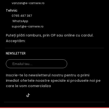
vanzari@e-camere.ro
Tehnic
0765 487 387
WhatsApp
suport@e-camere.ro
Puteți plăti ramburs, prin OP sau online cu cardul.
Acceptăm:
NEWSLETTER
Inscrie-te la newsletterul nostru pentru a primi
imediat ofertele noastre speciale si produsele noi pe
care le vom comercializa
SC POLITES ONLINE SRL
· CUI:
RO34846331
· Reg. Com.: