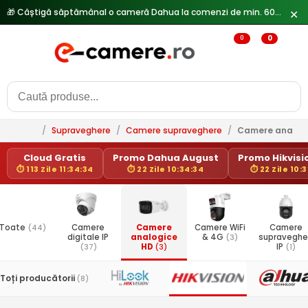
🎁 Câștigă săptămânal o cameră Dahua la comenzi de min. 600 lei —
✕
0
0
/
Supraveghere
/
Camere supraveghere
/
Camere analog
Cloud Gratis
Promo Dahua August
Promo Hikvisio
⏱ 113 Zile 11:34:34
⏱ 22 Zile 10:34:34
⏱ 22 Zile 10:
Toate
(44)
Camere
Camere
Camere WiFi
Camere
digitale IP
analogice
& 4G
(3)
supraveghe
(37)
HD
(3)
IP
(1)
Toți producătorii
(8)