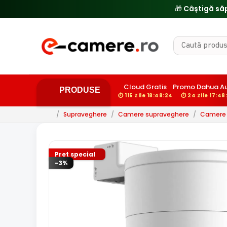
🔥
Cloud Gratis
Promo Dahua Au
PRODUSE
⏱ 115 Zile 18:48:23
⏱ 24 Zile 17:48
/
Supraveghere
/
Camere supraveghere
/
Camere d
Pret special
-3%