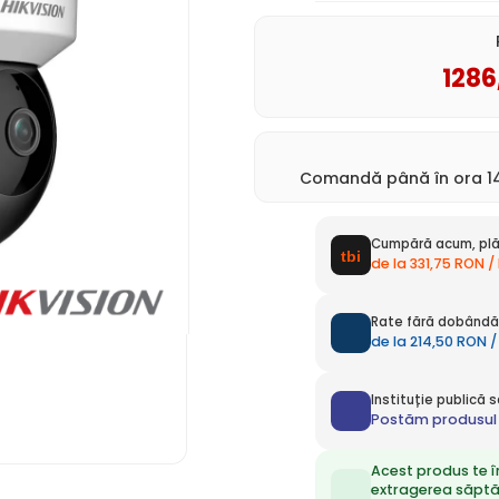
1286
Comandă până în ora 14
Cumpără acum, plă
de la 331,75 RON /
Rate fără dobândă 
de la 214,50 RON /
Instituție publică
Postăm produsul 
Acest produs te î
extragerea săpt