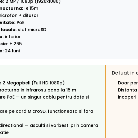
e:
2 MP / 1080p (1920x1080)
nocturna:
IR 15m
icrofon + difuzor
vitate:
PoE
locala:
slot microSD
e:
interior
sie:
H.265
e:
24 luni
De luat in 
e 2 Megapixeli (Full HD 1080p)
Doar pent
octurna in infrarosu pana la 15 m
Distanta
re PoE — un singur cablu pentru date si
incaperi s
rare pe card MicroSD, functioneaza si fara
directional — asculti si vorbesti prin camera
catie