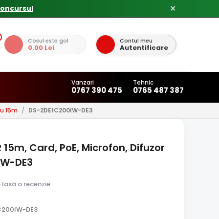
✕
Cosul este gol
Contul meu
0.00 Lei
Autentificare
Vanzari
Tehnic
0767 390 475
0765 487 387
su 15m
/
DS-2DE1C200IW-DE3
 15m, Card, PoE, Microfon, Difuzor
0IW-DE3
e lasă o recenzie
C200IW-DE3