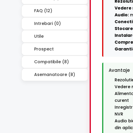
Rezoluti
Vedere 
FAQ (12)
Audio:
m
Conecti
Intrebari (0)
Stocare 
Instalar
Utile
Compre
Prospect
Garanti
Compatibile (8)
Avantaje
Asemanatoare (8)
Rezoluti
Vedere n
Alimenta
curent
Inregist
NVR
Audio bi
din apli