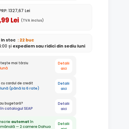
PRP:
1327
,67
Lei
,99
Lei
(TVA inclus)
In stoc
: 22 buc
:00 și
expediem
sau ridici din sediu
luni
Detalii
tește mai târziu
 lună
aici
Detalii
cu cardul de credit
 lună (până la 6 rate)
aici
Detalii
 sau bugetară?
în catalogul SEAP
aici
nscrie
automat
în
Detalii
ămânală — 2 camere Dahua
aici