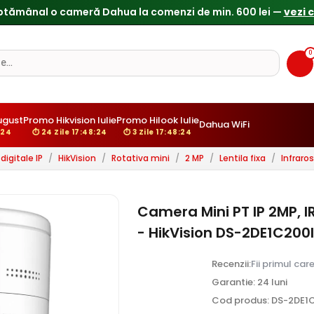
Reduceri de pana la 25% doar in luna iulie → Vezi ofertele
0
gust
Promo Hikvision Iulie
Promo Hilook Iulie
Dahua WiFi
:23
⏱ 24 Zile 17:48:23
⏱ 3 Zile 17:48:23
igitale IP
/
HikVision
/
Rotativa mini
/
2 MP
/
Lentila fixa
/
Infraro
Camera Mini PT IP 2MP, IR
- HikVision DS-2DE1C20
Recenzii:
Fii primul car
Garantie: 24 luni
Cod produs: DS-2DE1