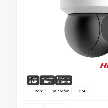
25 fps
Infrarosu
lentila fixa
2 MP
15m
4.0
mm
Card
Microfon
PoE