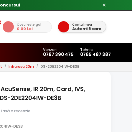
✕
Cosul este gol
Contul meu
0.00 Lei
Autentificare
Vanzari
Tehnic
0767 390 475
0765 487 387
at
/
Infrarosu 20m
/
DS-2DE2204IW-DE3B
AcuSense, IR 20m, Card, IVS,
on DS-2DE2204IW-DE3B
e lasă o recenzie
204IW-DE3B