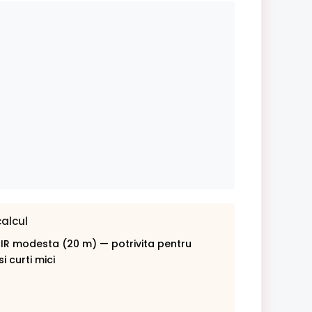
calcul
 IR modesta (20 m) — potrivita pentru
i curti mici