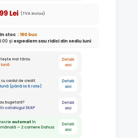
,99
Lei
(TVA inclus)
In stoc
: 150 buc
:00 și
expediem
sau ridici din sediu
luni
Detalii
tește mai târziu
 lună
aici
Detalii
cu cardul de credit
 lună (până la 6 rate)
aici
Detalii
 sau bugetară?
în catalogul SEAP
aici
nscrie
automat
în
Detalii
ămânală — 2 camere Dahua
aici