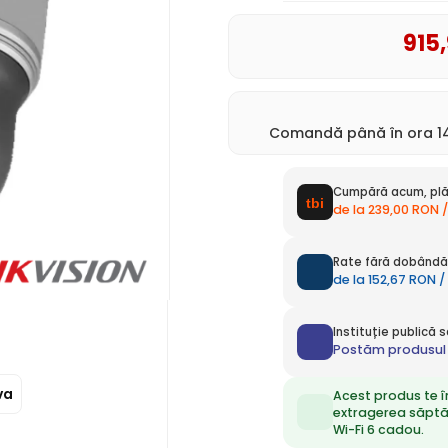
915
Comandă până în ora 14
Cumpără acum, plă
de la 239,00 RON /
Rate fără dobândă 
de la 152,67 RON /
Instituție publică
Postăm produsul 
va
Acest produs te î
extragerea săpt
Wi-Fi 6 cadou.