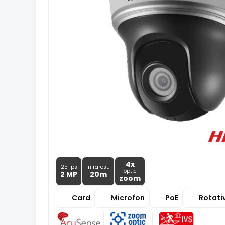
4x
25 fps
Infrarosu
optic
2 MP
20m
zoom
Card
Microfon
PoE
Rotati