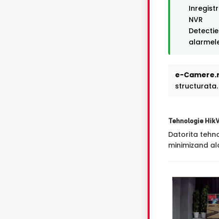
Inregist
NVR
Detectie
alarmele
e-Camere.r
structurata.
Tehnologie Hik
Datorita tehn
minimizand ala