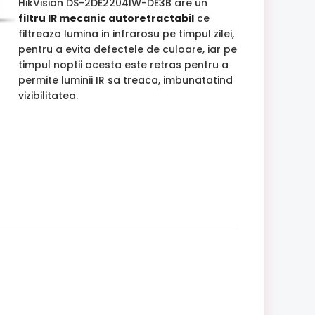
HikVision DS-2DE2204IW-DE3B are un
filtru IR mecanic autoretractabil
ce
filtreaza lumina in infrarosu pe timpul zilei,
pentru a evita defectele de culoare, iar pe
timpul noptii acesta este retras pentru a
permite luminii IR sa treaca, imbunatatind
vizibilitatea.