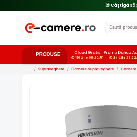
Cloud Gratis
Promo Dahua A
PRODUSE
⏱ 116 Zile 00:22:50
⏱ 24 Zile 23:22
/
Supraveghere
/
Camere supraveghere
/
Camere d