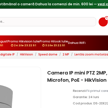
0
ugust
Promo Hikvision Iulie
Promo Hilook Iulie
Dahua WiFi
:50
⏱ 24 Zile 23:22:50
⏱ 3 Zile 23:22:50
igitale IP
/
HikVision
/
Speed dome
/
2 MP
/
Lentila zoom motoriz
Camera IP mini PTZ 2MP, 
Microfon, PoE - HikVisi
Recenzii:
Fii primul car
Garantie: 24 luni
Cod produs: DS-2DE2