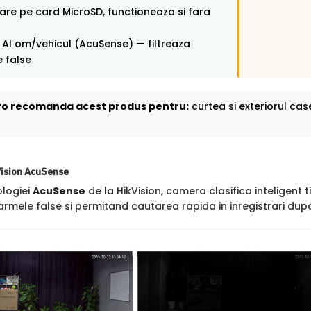
rare pe card MicroSD, functioneaza si fara
 AI om/vehicul (AcuSense) — filtreaza
 false
o recomanda acest produs pentru:
curtea si exteriorul cas
Vision AcuSense
ologiei
AcuSense
de la HikVision, camera clasifica inteligent t
rmele false si permitand cautarea rapida in inregistrari dupa