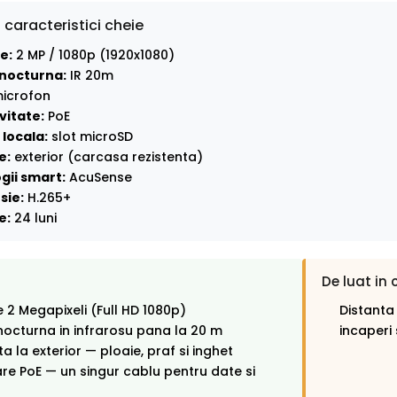
 caracteristici cheie
e:
2 MP / 1080p (1920x1080)
nocturna:
IR 20m
icrofon
vitate:
PoE
locala:
slot microSD
e:
exterior (carcasa rezistenta)
gii smart:
AcuSense
sie:
H.265+
e:
24 luni
De luat in 
e 2 Megapixeli (Full HD 1080p)
Distanta
octurna in infrarosu pana la 20 m
incaperi s
ta la exterior — ploaie, praf si inghet
re PoE — un singur cablu pentru date si