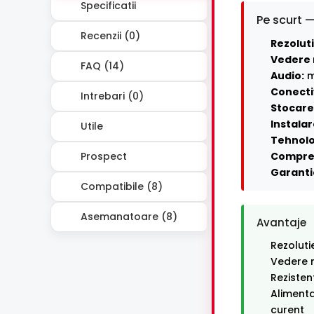
Specificatii
Pe scurt —
Recenzii (0)
Rezoluti
Vedere 
FAQ (14)
Audio:
m
Conecti
Intrebari (0)
Stocare 
Instalar
Utile
Tehnolo
Prospect
Compre
Garanti
Compatibile (8)
Asemanatoare (8)
Avantaje
Rezoluti
Vedere n
Rezisten
Alimenta
curent