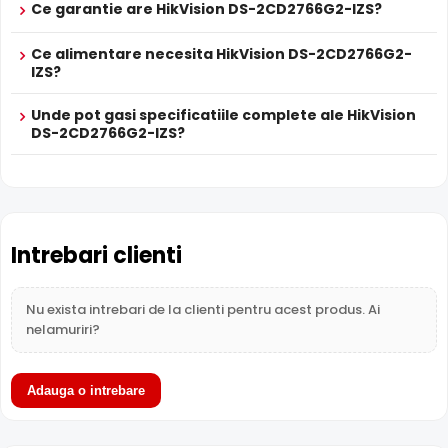
Ce garantie are HikVision DS-2CD2766G2-IZS?
True WDR
Functia
TRUE WDR
oferita de senzorul de imagine al
Ce alimentare necesita HikVision DS-2CD2766G2-
camerei HikVision DS-2CD2766G2-IZS, compenseaza atat
IZS?
imaginea din prim plan, cat si imaginea de fundal, in zone
cu contrast puternic de iluminare, oferind detalii clare pe
Unde pot gasi specificatiile complete ale HikVision
intreaga scena.
DS-2CD2766G2-IZS?
Intrebari clienti
Nu exista intrebari de la clienti pentru acest produs. Ai
nelamuriri?
Adauga o intrebare