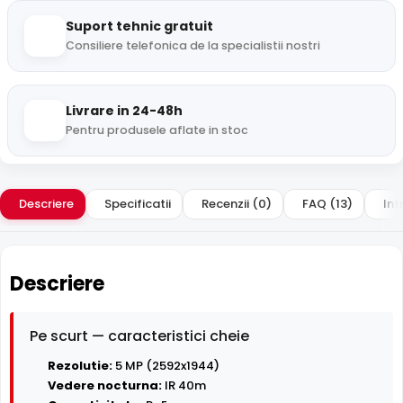
Suport tehnic gratuit
Consiliere telefonica de la specialistii nostri
Livrare in 24-48h
Pentru produsele aflate in stoc
Descriere
Specificatii
Recenzii (0)
FAQ (13)
Int
Descriere
Pe scurt — caracteristici cheie
Rezolutie:
5 MP (2592x1944)
Vedere nocturna:
IR 40m