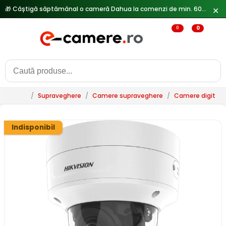
🎁 Câștigă săptămânal o cameră Dahua la comenzi de min. 600 lei —
✕
0
0
/
Supraveghere
/
Camere supraveghere
/
Camere digitale 
Indisponibil