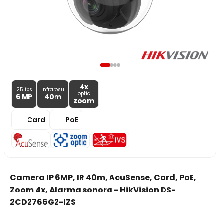
4x
25 fps
Infrarosu
optic
6 MP
40m
zoom
Card
PoE
Camera IP 6MP, IR 40m, AcuSense, Card, PoE,
Zoom 4x, Alarma sonora - HikVision DS-
2CD2766G2-IZS