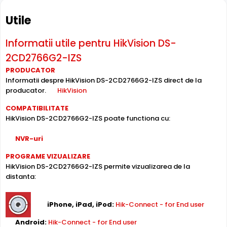
Intrari Audio
Camera HikVision DS-2CD2766G2-IZS are intrari audio, la
Utile
care puteti conecta microfoane, permitand
supravegherea audio de la distanta, de pe PC sau chiar
Informatii utile pentru HikVision DS-
telefonul mobil.
2CD2766G2-IZS
PRODUCATOR
Alimentare PoE
Informatii despre HikVision DS-2CD2766G2-IZS direct de la
HikVision DS-2CD2766G2-IZS suporta alimentare
Power
producator.
HikVision
over Ethernet (PoE)
, primind atat date cat si alimentare
COMPATIBILITATE
prin acelasi cablu de retea. Simplifica instalarea
HikVision DS-2CD2766G2-IZS poate functiona cu:
semnificativ, eliminand necesitatea unui cablu de
alimentare separat.
NVR-uri
PROGRAME VIZUALIZARE
Inregistrare pe Card
HikVision DS-2CD2766G2-IZS permite vizualizarea de la
HikVision DS-2CD2766G2-IZS dispune de
slot card
distanta:
microSD
incorporat, permitand inregistrarea locala
direct pe camera. Utila ca backup sau pentru instalari
fara DVR/NVR.
iPhone, iPad, iPod:
Hik-Connect - for End user
Android:
Hik-Connect - for End user