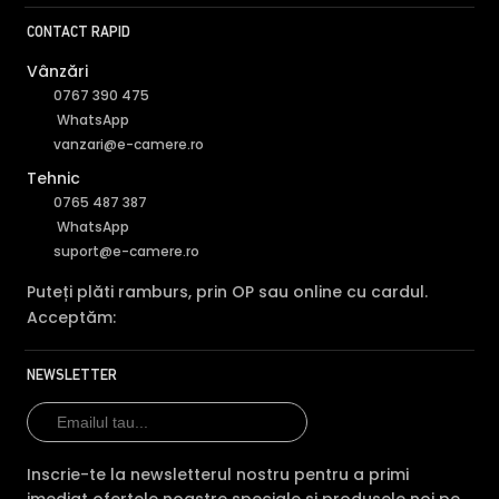
CONTACT RAPID
Vânzări
0767 390 475
WhatsApp
vanzari@e-camere.ro
Tehnic
FILTRU IR MECANIC (ICR / IR Cut Fillter)
0765 487 387
WhatsApp
Camera HIKVISION DS-2CD2766G2-IZS are un filtru IR
suport@e-camere.ro
Mecanic autoretractabil ce filtreaza lumina in infrarosu
pe timpul zilei, pentru a evita anumitele defecte de
Puteți plăti ramburs, prin OP sau online cu cardul.
afisare a culorilor, iar pe timpul noptii acesta este retras
Acceptăm:
pentru a permite luminii in infrarosu sa treaca,
imbunatatind vizibilitatea camerei in modul alb/negru.
NEWSLETTER
Inscrie-te la newsletterul nostru pentru a primi