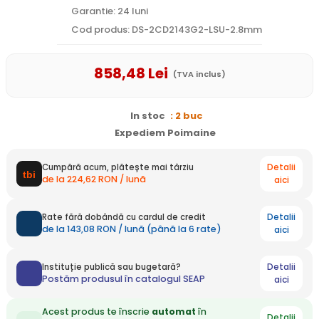
Garantie: 24 luni
Cod produs: DS-2CD2143G2-LSU-2.8mm
858
,48
Lei
(TVA inclus)
In stoc
: 2 buc
Expediem Poimaine
Detalii
Cumpără acum, plătește mai târziu
de la 224,62 RON / lună
aici
Detalii
Rate fără dobândă cu cardul de credit
de la 143,08 RON / lună (până la 6 rate)
aici
Detalii
Instituție publică sau bugetară?
Postăm produsul în catalogul SEAP
aici
Acest produs te înscrie
automat
în
Detalii