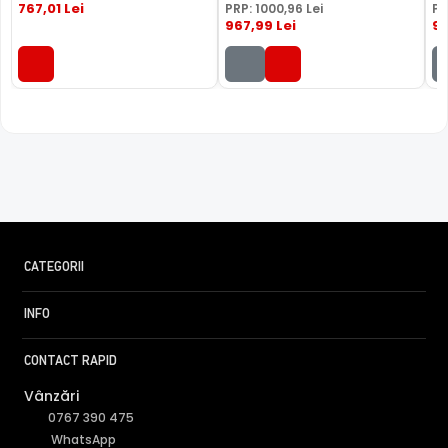
767
,01
Lei
PRP:
1000
,96
Lei
PR
altele.
967
,99
Lei
9
CATEGORII
INFO
CONTACT RAPID
Vânzări
0767 390 475
FILTRU IR MECANIC (ICR / IR Cut Fillter)
WhatsApp