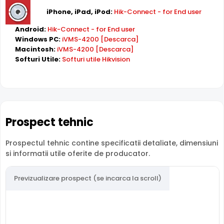
iPhone, iPad, iPod:
Hik-Connect - for End user
Android:
Hik-Connect - for End user
Windows PC:
iVMS-4200 [Descarca]
Intrari Audio
Macintosh:
iVMS-4200 [Descarca]
Camera HikVision DS-2CD2143G2-LSU-2.8mm are intrari
Softuri Utile:
Softuri utile Hikvision
audio, la care puteti conecta microfoane, permitand
supravegherea audio de la distanta, de pe PC sau chiar
telefonul mobil.
Lentila Fixa
Prospect tehnic
Camera HikVision DS-2CD2143G2-LSU-2.8mm are o
lentila fixa
ce ofera un unghi fix de vizualizare, ce nu
Prospectul tehnic contine specificatii detaliate, dimensiuni
poate fi reglat in momentul instalarii, fiind pretabila in
si informatii utile oferite de producator.
supravegherea generala a zonelor. Distanta focala este
de 2.8 mm.
Previzualizare prospect (se incarca la scroll)
Compresie H.265+
Cu compresia
H.265+
, HikVision DS-2CD2143G2-LSU-
2.8mm reduce spatiul de stocare cu pana la 70% fata de