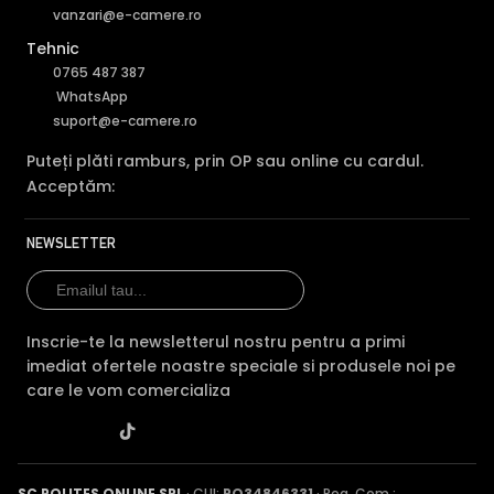
vanzari@e-camere.ro
Camera HIKVISION DS-2CD2143G2-LSU-2.8MM are un filtru
Tehnic
IR Mecanic autoretractabil ce filtreaza lumina in infrarosu
0765 487 387
pe timpul zilei, pentru a evita anumitele defecte de
WhatsApp
afisare a culorilor, iar pe timpul noptii acesta este retras
suport@e-camere.ro
pentru a permite luminii in infrarosu sa treaca,
imbunatatind vizibilitatea camerei in modul alb/negru.
Puteți plăti ramburs, prin OP sau online cu cardul.
Acceptăm:
NEWSLETTER
Inscrie-te la newsletterul nostru pentru a primi
imediat ofertele noastre speciale si produsele noi pe
care le vom comercializa
SC POLITES ONLINE SRL
· CUI:
RO34846331
· Reg. Com.: