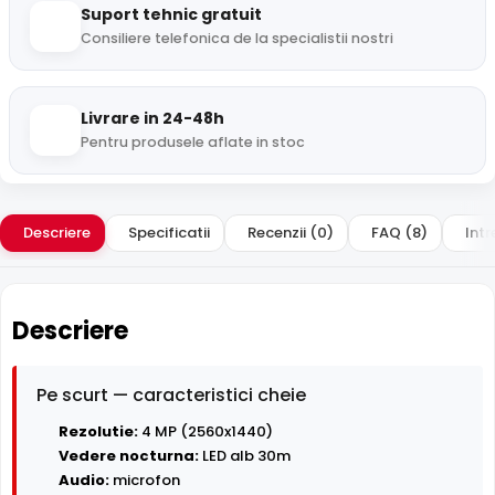
Suport tehnic gratuit
Consiliere telefonica de la specialistii nostri
Livrare in 24-48h
Pentru produsele aflate in stoc
Descriere
Specificatii
Recenzii (0)
FAQ (8)
Intr
Descriere
Pe scurt — caracteristici cheie
Rezolutie:
4 MP (2560x1440)
Vedere nocturna:
LED alb 30m
Audio:
microfon