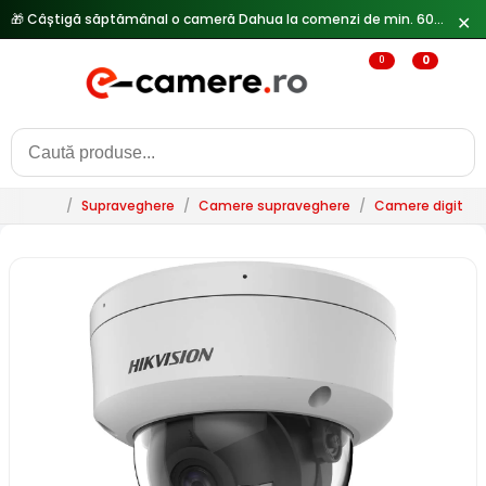
🎁 Câștigă săptămânal o cameră Dahua la comenzi de min. 600 lei —
✕
0
0
/
Supraveghere
/
Camere supraveghere
/
Camere digitale 