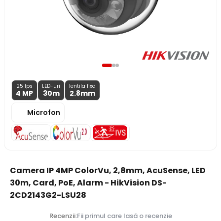
25 fps
LED-uri
lentila fixa
4 MP
30m
2.8
mm
Microfon
Camera IP 4MP ColorVu, 2,8mm, AcuSense, LED
30m, Card, PoE, Alarm - HikVision DS-
2CD2143G2-LSU28
Recenzii:
Fii primul care lasă o recenzie