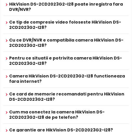
PROSPECT PRODUCATOR
zilei, pentru a evita defectele de culoare, iar pe timpul
HikVision DS-2CD2023G2-I28 poate inregistra fara
Prospect
noptii acesta este retras pentru a permite luminii IR sa
DVR/NVR?
HikVision DS-2CD2023G2-I28
tehnic
treaca, imbunatatind vizibilitatea.
Ce tip de compresie video foloseste HikVision DS-
* Specificatiile tehnice ale produsului HikVision DS-2CD2023G2-I28 au
2CD2023G2-I28?
caracter informativ.
Cu ce DVR/NVR e compatibila camera HikVision DS-
2CD2023G2-I28?
Pentru ce situatii e potrivita camera HikVision DS-
2CD2023G2-I28?
Camera HikVision DS-2CD2023G2-I28 functioneaza
fara internet?
Infrarosu Inteligent (Smart IR)
HikVision DS-2CD2023G2-I28 este dotata cu functia
Ce card de memorie recomandati pentru HikVision
Infrarosu Inteligent
(Smart IR), ce regleaza automat
DS-2CD2023G2-I28?
intensitatea iluminatorului in infrarosu in functie de
distanta obiectului, eliminand riscul de suprasaturare a
Cum ma conectez la camera HikVision DS-
imaginii la distante mici.
2CD2023G2-I28 de pe telefon?
Ce garantie are HikVision DS-2CD2023G2-I28?
True WDR