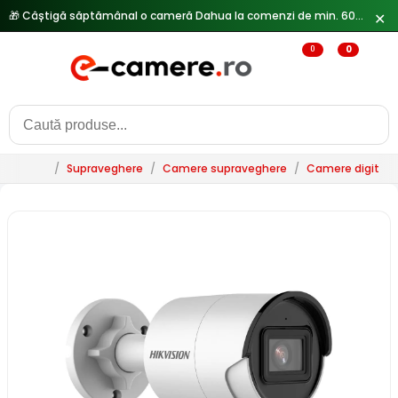
🎁 Câștigă săptămânal o cameră Dahua la comenzi de min. 600 lei —
✕
0
0
/
Supraveghere
/
Camere supraveghere
/
Camere digitale 