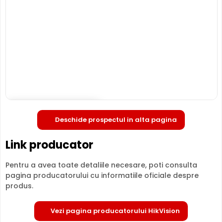
de 2 Megapixeli, oferita de un senzor de imagine 1/2.8inch
Progressive Scan CMOS. Camera poate fi instalata
atat in
interior, cat si in exterior
(-30° ... 60° C), avand o
carcasa din metal, de tip "cu picior".
INFRAROSU pana la 40 metri
Poate oferi imagini pe timpul noptii sau in conditii de
iluminare scazuta, de la o distanta de pana la 40 metri,
DS-2CD2023G2-I28 fiind dotata cu un iluminator in
infrarosu cu LED-uri IR.
Deschide in fullscreen
Deschide prospectul in alta pagina
Link producator
Pentru a avea toate detaliile necesare, poti consulta
pagina producatorului cu informatiile oficiale despre
produs.
LENTILA FIXA
Vezi pagina producatorului HikVision
Camera HIKVISION DS-2CD2023G2-I28
are o lentila ce