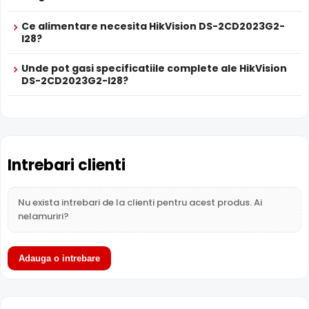
Functia
TRUE WDR
oferita de senzorul de imagine al
Ce alimentare necesita HikVision DS-2CD2023G2-
camerei HikVision DS-2CD2023G2-I28, compenseaza atat
I28?
imaginea din prim plan, cat si imaginea de fundal, in zone
cu contrast puternic de iluminare, oferind detalii clare pe
Unde pot gasi specificatiile complete ale HikVision
intreaga scena.
DS-2CD2023G2-I28?
Intrebari clienti
Nu exista intrebari de la clienti pentru acest produs. Ai
nelamuriri?
Adauga o intrebare
Alimentare PoE