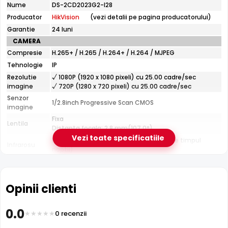
tehnice
Nume
DS-2CD2023G2-I28
HikVision
e-Camere.ro recomanda acest produs pentru:
Producator
HikVision
(vezi detalii pe pagina producatorului)
DS-
2CD2023G2-
curtea si exteriorul casei; instalari profesionale cu
Garantie
24 luni
I28
cablare UTP structurata.
CAMERA
Compresie
H.265+ / H.265 / H.264+ / H.264 / MJPEG
Tehnologie
IP
Tehnologie HikVision AcuSense
Rezolutie
√ 1080P (1920 x 1080 pixeli) cu 25.00 cadre/sec
Datorita tehnologiei
AcuSense
de la HikVision, camera
imagine
√ 720P (1280 x 720 pixeli) cu 25.00 cadre/sec
clasifica inteligent tintele detectate in persoane si
Senzor
1/2.8inch Progressive Scan CMOS
imagine
vehicule, minimizand alarmele false si permitand
Fixa
cautarea rapida in inregistrari dupa tipul de obiect.
Lentila
Distanta focala: 2.8 mm(107.0°)
Vezi toate specificatiile
Pana la 40 metri (pentru vizualizarea pe timpul
Infrarosu
noptii)
CARCASA
Format
Cu picior
Protectie
Exterior
Opinii clienti
Material
Metal
Carcasa
Infrarosu 40m
0.0
0 recenzii
Temperatura
(-30° ... 60°) Celsius
HikVision DS-2CD2023G2-I28 dispune de iluminare