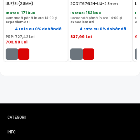
afisare a culorilor, iar pe timpul noptii acesta este retras
LIUF/SL(2.8MM)
2CD1T67G2H-LIU-2.8mm
LI
pentru a permite luminii in infrarosu sa treaca,
In stoc
: 171 buc
In stoc
: 182 buc
In
imbunatatind vizibilitatea camerei in modul alb/negru.
Comandă până în ora 14:00 și
Comandă până în ora 14:00 și
Co
expediem azi
expediem azi
ex
4 rate cu 0% dobândă
4 rate cu 0% dobândă
837
,99
Lei
9
PRP:
727
,42
Lei
703
,99
Lei
CATEGORII
TRUE WDR (Wide Dinamic Range)
INFO
Spre deosebire de functia BLC (compensarea luminii din