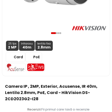
25 fps
Infrarosu
lentila fixa
2 MP
40m
2.8
mm
Card
PoE
Camera IP , 2MP, Exterior, Acusense, IR 40m,
Lentila 2.8mm, PoE, Card - HikVision DS-
2CD2023G2-I28
Recenzii:
Fii primul care lasă o recenzie