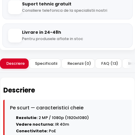
Suport tehnic gratuit
Consiliere telefonica de la specialistii nostri
Livrare in 24-48h
Pentru produsele aflate in stoc
Descriere
Specificatii
Recenzii (0)
FAQ (13)
Int
Descriere
Pe scurt — caracteristici cheie
Rezolutie:
2 MP / 1080p (1920x1080)
Vedere nocturna:
IR 40m
Conectivitate:
PoE