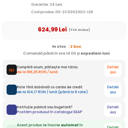
Garantie: 24 luni
Cod produs: DS-2CD2023G2-I28
624
,99
Lei
(TVA inclus)
In stoc
: 2 buc
Comandă până în ora 14:00 și
expediem
luni
Detalii
Cumpără acum, plătește mai târziu
de la 166,25 RON / lună
aici
Detalii
Rate fără dobândă cu cardul de credit
de la 104,17 RON / lună (până la 6 rate)
aici
Detalii
Instituție publică sau bugetară?
Postăm produsul în catalogul SEAP
aici
Acest produs te înscrie
automat
în
Detalii