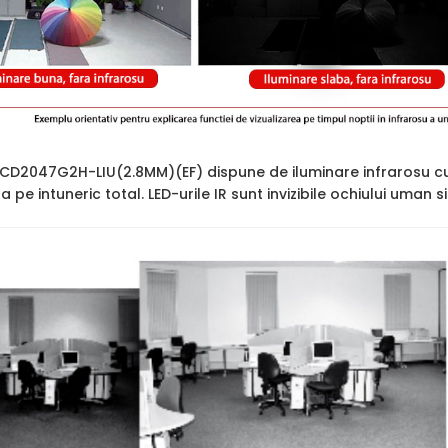
2CD2047G2H-LIU(2.8MM)(EF) dispune de iluminare infrarosu c
ara pe intuneric total. LED-urile IR sunt invizibile ochiului uman 