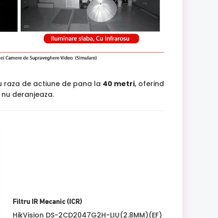
u raza de actiune de pana la
40 metri
, oferind
si nu deranjeaza.
Filtru IR Mecanic (ICR)
HikVision DS-2CD2047G2H-LIU(2.8MM)(EF)