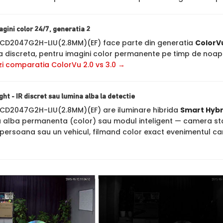
agini color 24/7, generatia 2
2CD2047G2H-LIU(2.8MM)(EF) face parte din generatia
ColorVu
 discreta, pentru imagini color permanente pe timp de noapte
zi comparatia ColorVu 2.0 vs 3.0 →
ht - IR discret sau lumina alba la detectie
2CD2047G2H-LIU(2.8MM)(EF) are iluminare hibrida
Smart Hybr
a alba permanenta (color) sau modul inteligent — camera sta
persoana sau un vehicul, filmand color exact evenimentul c