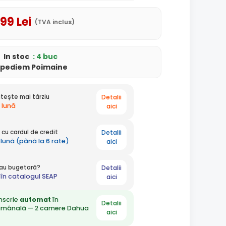
,99
Lei
(TVA inclus)
In stoc
: 4 buc
xpediem Poimaine
Detalii
tește mai târziu
 lună
aici
Detalii
cu cardul de credit
 lună (până la 6 rate)
aici
Detalii
 sau bugetară?
în catalogul SEAP
aici
nscrie
automat
în
Detalii
ămânală — 2 camere Dahua
aici