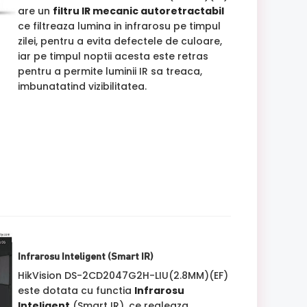
are un
filtru IR mecanic autoretractabil
ce filtreaza lumina in infrarosu pe timpul
zilei, pentru a evita defectele de culoare,
iar pe timpul noptii acesta este retras
pentru a permite luminii IR sa treaca,
imbunatatind vizibilitatea.
Infrarosu Inteligent (Smart IR)
HikVision DS-2CD2047G2H-LIU(2.8MM)(EF)
este dotata cu functia
Infrarosu
Inteligent
(Smart IR), ce regleaza