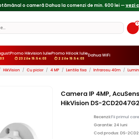
0
gust
Promo Hikvision Iulie
Promo Hilook Iulie
Dahua WiFi
01
⏱ 23 Zile 15:54:01
⏱ 2 Zile 15:54:01
/
HikVision
/
Cu picior
/
4 MP
/
Lentila fixa
/
Infrarosu 40m
/
Lumin
Camera IP 4MP, AcuSense,
HikVision DS-2CD2047G2
Recenzii:
Fii primul car
Garantie: 24 luni
Cod produs: DS-2CD2