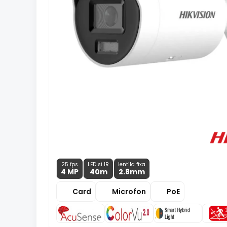
25 fps
LED si IR
lentila fixa
4 MP
40m
2.8
mm
Card
Microfon
PoE