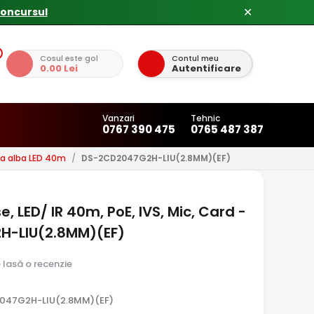
✕
Cosul este gol
Contul meu
0.00 Lei
Autentificare
Vanzari
Tehnic
0767 390 475
0765 487 387
a alba LED 40m
/
DS-2CD2047G2H-LIU(2.8MM)(EF)
 LED/ IR 40m, PoE, IVS, Mic, Card -
H-LIU(2.8MM)(EF)
e lasă o recenzie
047G2H-LIU(2.8MM)(EF)