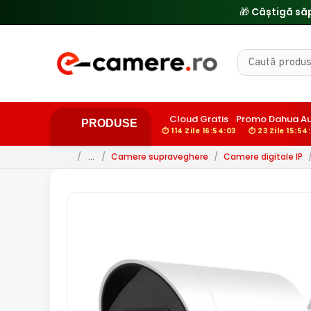
Cloud Gratis
Promo Dahua Au
PRODUSE
⏱ 114 Zile 16:54:01
⏱ 23 Zile 15:54:
/
…
/
Camere supraveghere
/
Camere digitale IP