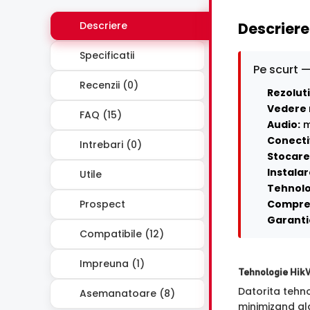
Descriere
Descriere
Specificatii
Pe scurt —
Recenzii (0)
Rezoluti
Vedere 
FAQ (15)
Audio:
m
Conecti
Intrebari (0)
Stocare 
Instalar
Utile
Tehnolo
Prospect
Compre
Garanti
Compatibile (12)
Impreuna (1)
Tehnologie Hik
Datorita tehn
Asemanatoare (8)
minimizand ala