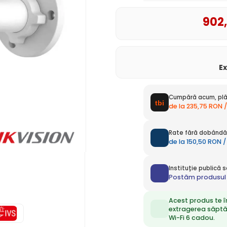
902
E
Cumpără acum, plă
de la 235,75 RON /
Rate fără dobândă 
de la 150,50 RON /
Instituție publică
Postăm produsul 
Acest produs te î
extragerea săpt
Wi-Fi 6 cadou.