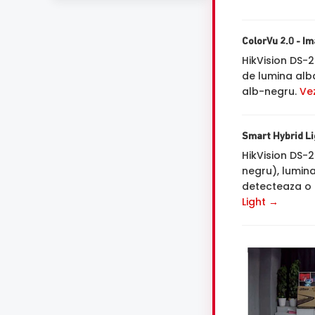
ColorVu 2.0 - Im
HikVision DS-
de lumina alba
alb-negru.
Ve
Smart Hybrid Lig
HikVision DS-
negru), lumin
detecteaza o 
Light →