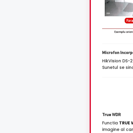
Microfon Incorp
HikVision DS
Sunetul se sin
True WDR
Functia
TRUE 
imagine al ca