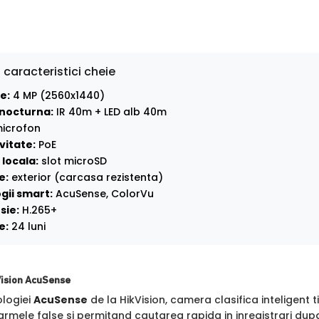
 caracteristici cheie
e:
4 MP (2560x1440)
nocturna:
IR 40m + LED alb 40m
icrofon
vitate:
PoE
locala:
slot microSD
e:
exterior (carcasa rezistenta)
gii smart:
AcuSense, ColorVu
sie:
H.265+
e:
24 luni
Vision AcuSense
ologiei
AcuSense
de la HikVision, camera clasifica inteligent t
rmele false si permitand cautarea rapida in inregistrari dupa