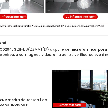
orat
-2CD2047G2H-LIU(2.8MM)(EF) dispune de
microfon incorpora
cronizeaza cu imaginea video, utila pentru verificarea evenime
WDR
oferita de senzorul de
merei HikVision DS-