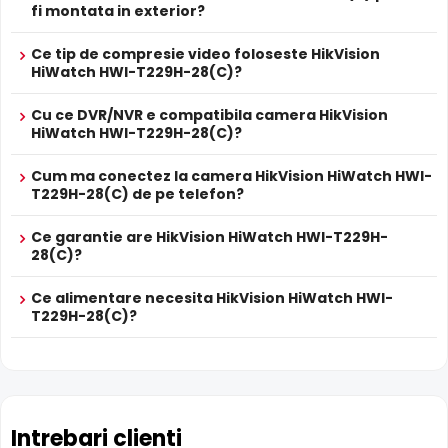
Se poate alimenta printr-un singur cablu UTP/FTP din
fi montata in exterior?
POE
NVR sau Switch POE
Infrarosu Inteligent (Smart IR)
PROSPECT PRODUCATOR
Ce tip de compresie video foloseste HikVision
HikVision HiWatch HWI-T229H-28(C) este dotata cu
Prospect
HiWatch HWI-T229H-28(C)?
HikVision HiWatch HWI-T229H-28(C)
functia
Infrarosu Inteligent
(Smart IR), ce regleaza
tehnic
automat intensitatea iluminatorului in infrarosu in functie
Cu ce DVR/NVR e compatibila camera HikVision
de distanta obiectului, eliminand riscul de suprasaturare
* Specificatiile tehnice ale produsului HikVision HiWatch HWI-T229H-
HiWatch HWI-T229H-28(C)?
a imaginii la distante mici.
28(C) au caracter informativ.
Cum ma conectez la camera HikVision HiWatch HWI-
T229H-28(C) de pe telefon?
Ce garantie are HikVision HiWatch HWI-T229H-
28(C)?
Ce alimentare necesita HikVision HiWatch HWI-
T229H-28(C)?
Intrebari clienti