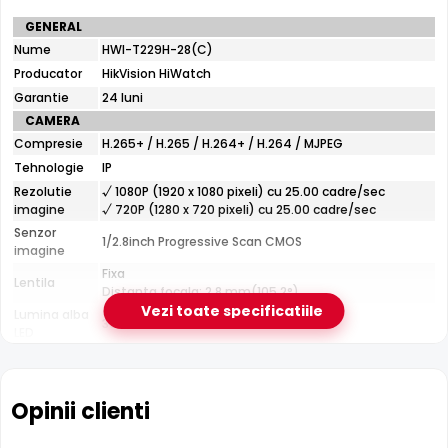
Specificatii
GENERAL
tehnice
Nume
e-Camere.ro recomanda acest produs pentru:
HWI-T229H-28(C)
HikVision
curtea si exteriorul casei; instalari profesionale cu
Producator
HikVision HiWatch
HiWatch
HWI-
cablare UTP structurata.
Garantie
24 luni
T229H-
CAMERA
28(C)
Compresie
H.265+ / H.265 / H.264+ / H.264 / MJPEG
Tehnologie ColorVu
Tehnologie
IP
Cu tehnologia
ColorVu
, HikVision HiWatch HWI-T229H-
Rezolutie
√ 1080P (1920 x 1080 pixeli) cu 25.00 cadre/sec
28(C) captureaza imagini vivide, color, chiar si in intuneric
imagine
√ 720P (1280 x 720 pixeli) cu 25.00 cadre/sec
total, datorita senzorului de inalta performanta si a LED-
Senzor
1/2.8inch Progressive Scan CMOS
imagine
urilor de lumina alba calda.
Fixa
Lentila
Distanta focala: 2.8 mm(105.2°)
Vezi toate specificatiile
Lumina alba
30 m
LED
CARCASA
Format
Dome
Protectie
Exterior
Opinii clienti
Material
Plastic si metal
Carcasa