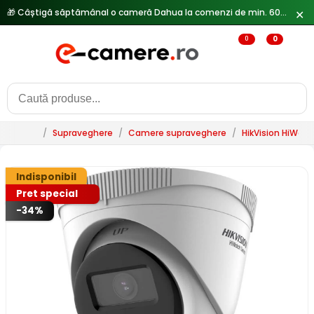
🎁 Câștigă săptămânal o cameră Dahua la comenzi de min. 600 lei —
✕
0
0
/
Supraveghere
/
Camere supraveghere
/
HikVision HiWatc
Indisponibil
Pret special
-34%