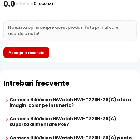
0.0
0 recenzii
Temperatura
(-30° ... 60°) Celsius
Dimensiuni
Ø 112 × 88.4 mm
FUNCTII
Nu exista opinii despre acest produs! Fii tu primul care ii
Functii
ColorVu, ROI, Filtru IR Mecanic, Infrarosu Inteligent,
Imagine
3DNR, Digital WDR, BLC,
acorda o nota!
Slot Card
Nu
Filtru IR Mecanic (ICR)
Wireless
Nu
HikVision HiWatch HWI-T229H-28(C) are un
filtru IR
Adauga o recenzie
Microfon
Nu
mecanic autoretractabil
ce filtreaza lumina in infrarosu
LPR
Nu
pe timpul zilei, pentru a evita defectele de culoare, iar pe
ANPR
Nu
timpul noptii acesta este retras pentru a permite luminii IR
Termala
Nu
sa treaca, imbunatatind vizibilitatea.
Intrebari frecvente
Difuzor
Nu
Audio
Nu
Camera HikVision HiWatch HWI-T229H-28(C) ofera
Alarma
Nu
imagini color pe intuneric?
Alte functii
greutate: 0.350 kg.
ALIMENTARE
Camera HikVision HiWatch HWI-T229H-28(C)
12V DC / 6.5 W
suporta alimentare PoE?
Alimentare
Sursa de alimentare NU este inclusa
Da
Camera HikVision HiWatch HWI-T229H-28(C) poate
Alimentare