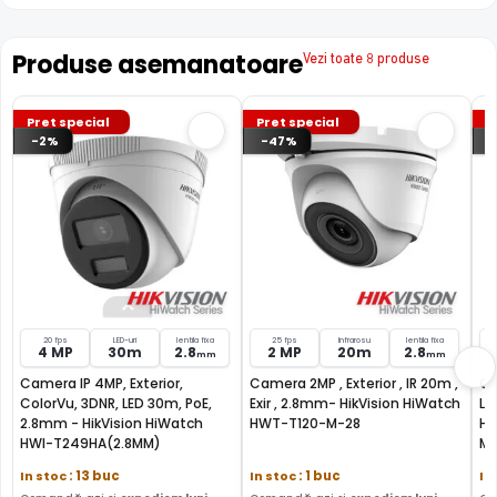
Produse asemanatoare
Vezi toate 8 produse
Pret special
Pret special
P
-2%
-47%
FILTRU IR MECANIC (ICR / IR Cut Fillter)
Camera HIKVISION HIWATCH HWI-T229H-28(C) are un
filtru IR Mecanic autoretractabil ce filtreaza lumina in
infrarosu pe timpul zilei, pentru a evita anumitele defecte
de afisare a culorilor, iar pe timpul noptii acesta este
retras pentru a permite luminii in infrarosu sa treaca,
imbunatatind vizibilitatea camerei in modul alb/negru.
20 fps
LED-uri
lentila fixa
25 fps
Infrarosu
lentila fixa
4 MP
30m
2.8
2 MP
20m
2.8
mm
mm
Camera IP 4MP, Exterior,
Camera 2MP , Exterior , IR 20m ,
Ca
ColorVu, 3DNR, LED 30m, PoE,
Exir , 2.8mm- HikVision HiWatch
Le
2.8mm - HikVision HiWatch
HWT-T120-M-28
Hi
HWI-T249HA(2.8MM)
M2
In stoc
: 13 buc
In stoc
: 1 buc
In