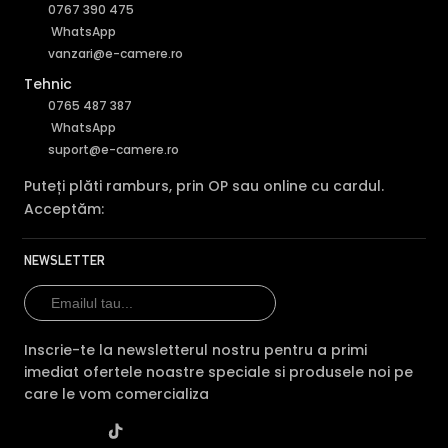
0767 390 475
WhatsApp
INFRAROSU INTELIGENT (Smart IR)
vanzari@e-camere.ro
In general, camerele de supraveghere video cu infrarosu,
Tehnic
au ca specificatie distanta maxima aproximativa la care
0765 487 387
"bate" iluminatorul in infrarosu, insa daca o persoana se
WhatsApp
afla la o distanta mult mai mica decat aceasta, exista
suport@e-camere.ro
riscul ca imaginea sa fie suprasaturata (foarte alba).
Astfel, pentru a elimina acesta situatie, camera de
Puteți plăti ramburs, prin OP sau online cu cardul.
supraveghere video HIKVISION HIWATCH HWI-T229H-
Acceptăm:
28(C), este dotata cu functia Infrarosu Inteligent (Smart
IR).
NEWSLETTER
Inscrie-te la newsletterul nostru pentru a primi
imediat ofertele noastre speciale si produsele noi pe
care le vom comercializa