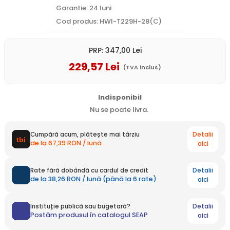
Garantie: 24 luni
Cod produs: HWI-T229H-28(C)
PRP:
347
,00
Lei
229
,57
Lei
(TVA inclus)
Indisponibil
Nu se poate livra.
Detalii
Cumpără acum, plătește mai târziu
de la 67,39 RON / lună
aici
Detalii
Rate fără dobândă cu cardul de credit
de la 38,26 RON / lună (până la 6 rate)
aici
Detalii
Instituție publică sau bugetară?
Postăm produsul în catalogul SEAP
aici