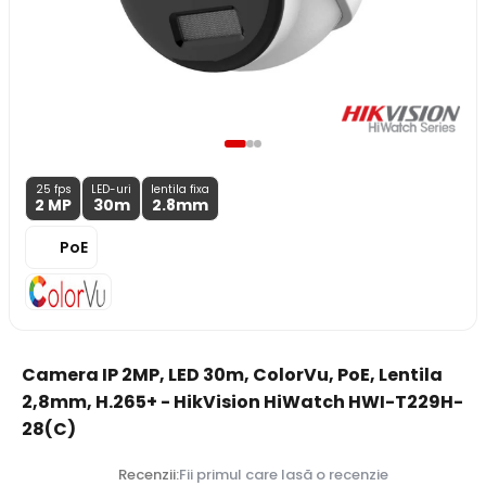
25 fps
LED-uri
lentila fixa
2 MP
30m
2.8
mm
PoE
Camera IP 2MP, LED 30m, ColorVu, PoE, Lentila
2,8mm, H.265+ - HikVision HiWatch HWI-T229H-
28(C)
Recenzii:
Fii primul care lasă o recenzie