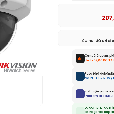
207
Comandă azi și
Cumpără acum, plă
de la 62,00 RON / 
Rate fără dobândă 
de la 34,67 RON / 
Instituție publică
Postăm produsul 
La comenzi de mi
extragerea săpt