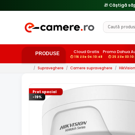
🔥
Cloud Gratis
Promo Dahua A
PRODUSE
⏱ 116 Zile 04:10:47
⏱ 25 Zile 03:10
/
Supraveghere
/
Camere supraveghere
/
HikVisio
Pret special
-19%