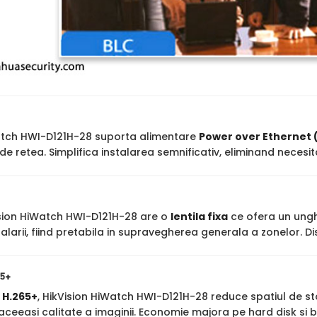
atch HWI-D121H-28 suporta alimentare
Power over Ethernet 
de retea. Simplifica instalarea semnificativ, eliminand neces
sion HiWatch HWI-D121H-28 are o
lentila fixa
ce ofera un unghi 
larii, fiind pretabila in supravegherea generala a zonelor. D
65+
a
H.265+
, HikVision HiWatch HWI-D121H-28 reduce spatiul de s
ceeasi calitate a imaginii. Economie majora pe hard disk si 