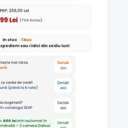
PRP:
256
,00
Lei
,99
Lei
(TVA inclus)
In stoc
: 1 buc
expediem
sau ridici din sediu
luni
Detalii
tește mai târziu
lună
aici
Detalii
cu cardul de credit
lună (până la 6 rate)
aici
Detalii
 sau bugetară?
în catalogul SEAP
aici
n.
600 lei
intri automat în
Detalii
ămânală — 2 camere Dahua
aici