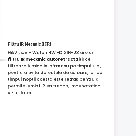
Filtru IR Mecanic (ICR)
HikVision HiWatch HWI-D121H-28 are un
filtru IR mecanic autoretractabil
ce
filtreaza lumina in infrarosu pe timpul zilei,
pentru a evita defectele de culoare, iar pe
timpul noptii acesta este retras pentru a
permite luminii IR sa treaca, imbunatatind
vizibilitatea.