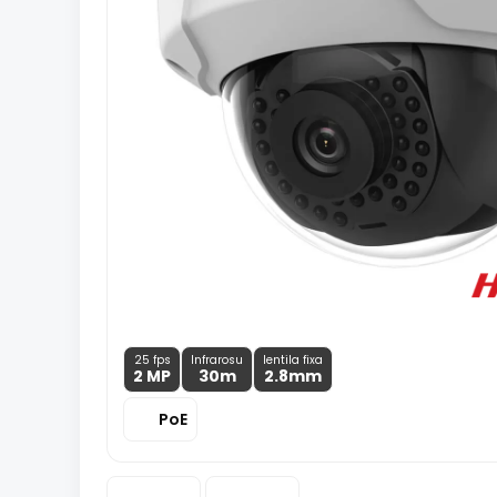
25 fps
Infrarosu
lentila fixa
2 MP
30m
2.8
mm
PoE