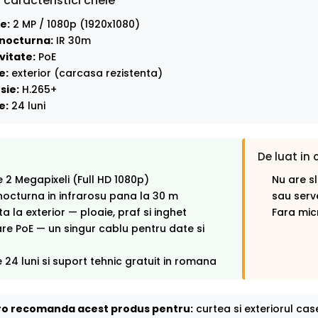
 caracteristici cheie
e:
2 MP / 1080p (1920x1080)
nocturna:
IR 30m
vitate:
PoE
e:
exterior (carcasa rezistenta)
sie:
H.265+
e:
24 luni
De luat in 
e 2 Megapixeli (Full HD 1080p)
Nu are s
octurna in infrarosu pana la 30 m
sau serv
ta la exterior — ploaie, praf si inghet
Fara mic
re PoE — un singur cablu pentru date si
 24 luni si suport tehnic gratuit in romana
o recomanda acest produs pentru:
curtea si exteriorul cas