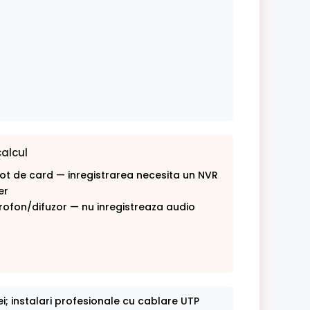
calcul
lot de card — inregistrarea necesita un NVR
er
rofon/difuzor — nu inregistreaza audio
ei; instalari profesionale cu cablare UTP