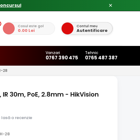
✕
Cosul este gol
Contul meu
0.00 Lei
Autentificare
Vanzari
Tehnic
0767 390 475
0765 487 387
H-28
, IR 30m, PoE, 2.8mm - HikVision
e lasă o recenzie
1H-28