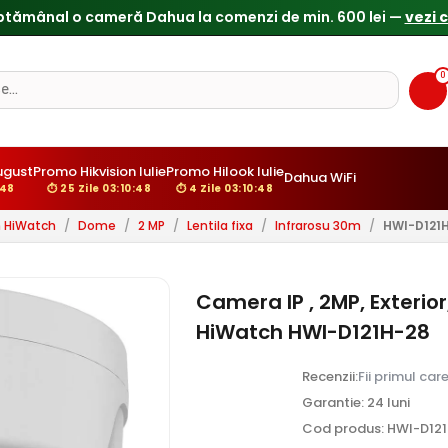
Reduceri de pana la 25% doar in luna iulie → Vezi ofertele
0
ugust
Promo Hikvision Iulie
Promo Hilook Iulie
Dahua WiFi
:47
⏱ 25 Zile 03:10:47
⏱ 4 Zile 03:10:47
n HiWatch
/
Dome
/
2 MP
/
Lentila fixa
/
Infrarosu 30m
/
HWI-D121
Camera IP , 2MP, Exterior
HiWatch HWI-D121H-28
Recenzii:
Fii primul car
Garantie: 24 luni
Cod produs: HWI-D12