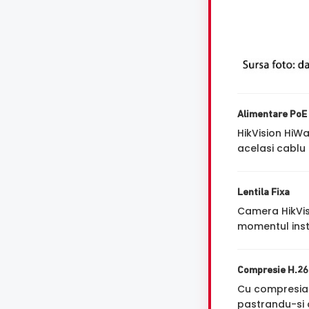
Alimentare PoE
HikVision HiW
acelasi cablu 
Lentila Fixa
Camera HikVi
momentul insta
Compresie H.2
Cu compresi
pastrandu-si a