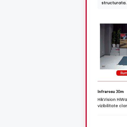
structurata.
Infrarosu 30m
HikVision HiW
vizibilitate cl