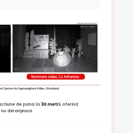
 actiune de pana la
30 metri
, oferind
si nu deranjeaza.