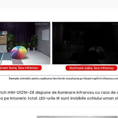
atch HWI-D121H-28 dispune de iluminare infrarosu cu raza de
ara pe intuneric total. LED-urile IR sunt invizibile ochiului uman 