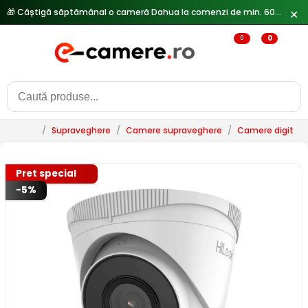
✕
0
0
/
Supraveghere
/
Camere supraveghere
/
Camere digitale 
Pret special
-5%