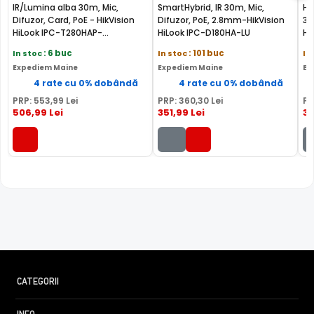
culorilor, iar pe timpul noptii acesta este retras pentru a
IR/Lumina alba 30m, Mic,
SmartHybrid, IR 30m, Mic,
Hy
Difuzor, Card, PoE - HikVision
Difuzor, PoE, 2.8mm-HikVision
30
permite luminii in infrarosu sa treaca, imbunatatind
HiLook IPC-T280HAP-
HiLook IPC-D180HA-LU
Hi
vizibilitatea camerei in modul alb/negru.
LUF/SL(2.8MM)
In stoc
: 6 buc
In stoc
: 101 buc
In
Expediem Maine
Expediem Maine
Ex
4 rate cu 0% dobândă
4 rate cu 0% dobândă
PRP:
553
,99
Lei
PRP:
360
,30
Lei
PR
506
,99
Lei
351
,99
Lei
3
CATEGORII
TRUE WDR (Wide Dinamic Range)
Spre deosebire de functia BLC (compensarea luminii din