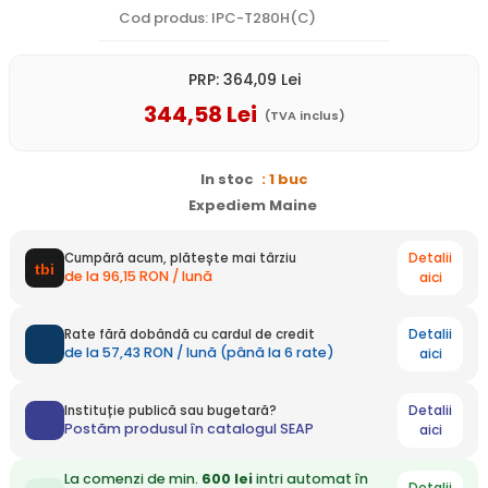
Cod produs: IPC-T280H(C)
PRP:
364
,09
Lei
344
,58
Lei
(TVA inclus)
In stoc
: 1 buc
Expediem Maine
Detalii
Cumpără acum, plătește mai târziu
de la 96,15 RON / lună
aici
Detalii
Rate fără dobândă cu cardul de credit
de la 57,43 RON / lună (până la 6 rate)
aici
Detalii
Instituție publică sau bugetară?
Postăm produsul în catalogul SEAP
aici
La comenzi de min.
600 lei
intri automat în
Detalii