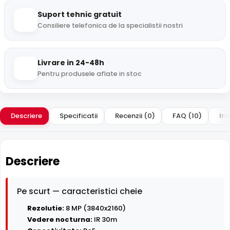
Suport tehnic gratuit
Consiliere telefonica de la specialistii nostri
Livrare in 24-48h
Pentru produsele aflate in stoc
Descriere
Specificatii
Recenzii (0)
FAQ (10)
Int
Descriere
Pe scurt — caracteristici cheie
Rezolutie:
8 MP (3840x2160)
Vedere nocturna:
IR 30m