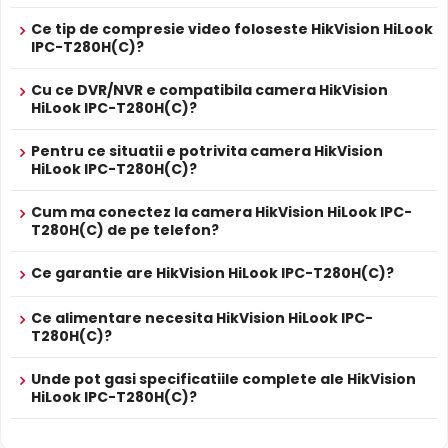
Alimentare
Sursa de alimentare NU este inclusa
Ce tip de compresie video foloseste HikVision HiLook
Da
Alimentare
IPC-T280H(C)?
Se poate alimenta printr-un singur cablu UTP/FTP din
POE
NVR sau Switch POE
Cu ce DVR/NVR e compatibila camera HikVision
PROSPECT PRODUCATOR
HiLook IPC-T280H(C)?
Prospect
HikVision HiLook IPC-T280H(C)
Infrarosu Inteligent (Smart IR)
tehnic
Pentru ce situatii e potrivita camera HikVision
HikVision HiLook IPC-T280H(C) este dotata cu functia
HiLook IPC-T280H(C)?
Infrarosu Inteligent
(Smart IR), ce regleaza automat
* Specificatiile tehnice ale produsului HikVision HiLook IPC-T280H(C) au
intensitatea iluminatorului in infrarosu in functie de
caracter informativ.
Cum ma conectez la camera HikVision HiLook IPC-
distanta obiectului, eliminand riscul de suprasaturare a
T280H(C) de pe telefon?
imaginii la distante mici.
Ce garantie are HikVision HiLook IPC-T280H(C)?
True WDR
Ce alimentare necesita HikVision HiLook IPC-
Functia
TRUE WDR
oferita de senzorul de imagine al
T280H(C)?
camerei HikVision HiLook IPC-T280H(C), compenseaza
atat imaginea din prim plan, cat si imaginea de fundal, in
Unde pot gasi specificatiile complete ale HikVision
zone cu contrast puternic de iluminare, oferind detalii
HiLook IPC-T280H(C)?
clare pe intreaga scena.