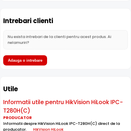
Intrebari clienti
Nu exista intrebari de la clienti pentru acest produs. Ai
nelamuriri?
Adauga o intrebare
Alimentare PoE
Utile
HikVision HiLook IPC-T280H(C) suporta alimentare
Power
over Ethernet (PoE)
, primind atat date cat si alimentare
Informatii utile pentru HikVision HiLook IPC-
prin acelasi cablu de retea. Simplifica instalarea
T280H(C)
semnificativ, eliminand necesitatea unui cablu de
alimentare separat.
PRODUCATOR
Informatii despre HikVision HiLook IPC-T280H(C) direct de la
producator.
HikVision HiLook