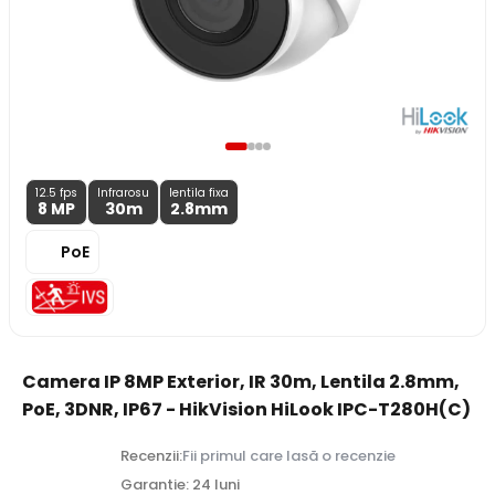
12.5 fps
Infrarosu
lentila fixa
8 MP
30m
2.8
mm
PoE
Camera IP 8MP Exterior, IR 30m, Lentila 2.8mm,
PoE, 3DNR, IP67 - HikVision HiLook IPC-T280H(C)
Recenzii:
Fii primul care lasă o recenzie
Garantie: 24 luni