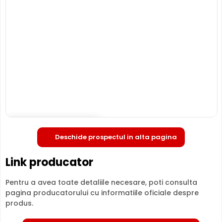
Dome, HikVision HiLook IPC-T280H(C) ofera rezistenta
sporita la vandalism, ideala pentru zone publice sau cu
risc de deteriorare intentionata.
HIKVISION IPC-T280H(C)
este o camera de supraveghere
video digitala IP, ce are o rezolutie maxima de 8
Megapixeli, oferita de un senzor de imagine 1/2.8"
Progressive Scan CMOS. Camera poate fi instalata
atat in
interior, cat si in exterior
(-30° ... 60° C), avand o
carcasa din plastic si metal, de tip "dome".
Deschide in fullscreen
INFRAROSU pana la 30 metri
Deschide prospectul in alta pagina
Poate oferi imagini pe timpul noptii sau in conditii de
iluminare scazuta, de la o distanta de pana la 30 metri,
Link producator
IPC-T280H(C) fiind dotata cu un iluminator in infrarosu cu
LED-uri IR.
Pentru a avea toate detaliile necesare, poti consulta
pagina producatorului cu informatiile oficiale despre
produs.