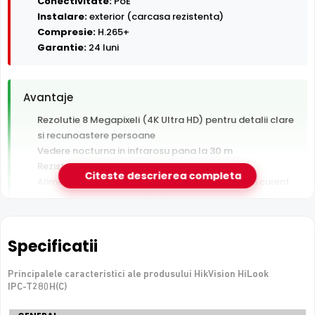
Conectivitate:
PoE
Instalare:
exterior (carcasa rezistenta)
Compresie:
H.265+
Garantie:
24 luni
Avantaje
Rezolutie 8 Megapixeli (4K Ultra HD) pentru detalii clare
si recunoastere persoane
Vedere nocturna in infrarosu pana la 30 m
Rezistenta la exterior — ploaie, praf si inghet
Citeste descrierea completa
Alimentare PoE — un singur cablu pentru date si curent
Garantie 24 luni si suport tehnic gratuit in romana
De luat in calcul
Specificatii
Nu are slot de card — inregistrarea necesita un NVR sau
server
Principalele caracteristici ale produsului HikVision HiLook
Fara microfon/difuzor — nu inregistreaza audio
IPC-T280H(C)
Specificatii