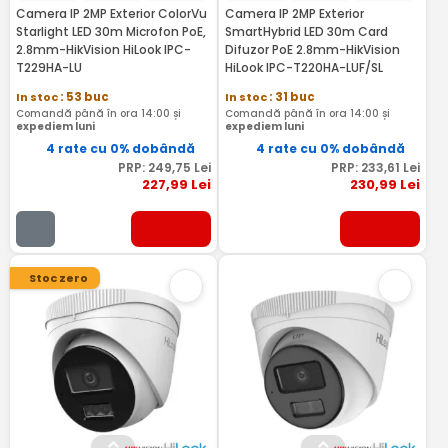
Camera IP 2MP Exterior ColorVu
Camera IP 2MP Exterior
Starlight LED 30m Microfon PoE,
SmartHybrid LED 30m Card
2.8mm-HikVision HiLook IPC-
Difuzor PoE 2.8mm-HikVision
T229HA-LU
HiLook IPC-T220HA-LUF/SL
In stoc
: 53 buc
In stoc
: 31 buc
Comandă până în ora 14:00 și
Comandă până în ora 14:00 și
expediem luni
expediem luni
4 rate cu 0% dobândă
4 rate cu 0% dobândă
PRP:
249
,75
Lei
PRP:
233
,61
Lei
227
,99
Lei
230
,99
Lei
Stoc zero