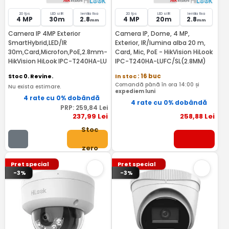
20 fps
LED si IR
lentila fixa
20 fps
LED si IR
lentila fixa
4 MP
30m
2.8
4 MP
20m
2.8
mm
mm
Camera IP 4MP Exterior
Camera IP, Dome, 4 MP,
SmartHybrid,LED/IR
Exterior, IR/lumina alba 20 m,
30m,Card,Microfon,PoE,2.8mm-
Card, Mic, PoE - HikVision HiLook
HikVision HiLook IPC-T240HA-LU
IPC-T240HA-LUFC/SL(2.8MM)
Stoc 0. Revine.
In stoc
: 16 buc
Comandă până în ora 14:00 și
Nu exista estimare.
expediem luni
4 rate cu 0% dobândă
4 rate cu 0% dobândă
PRP:
259
,84
Lei
237
,99
Lei
258
,88
Lei
Stoc
zero
Pret special
Pret special
-3%
-3%