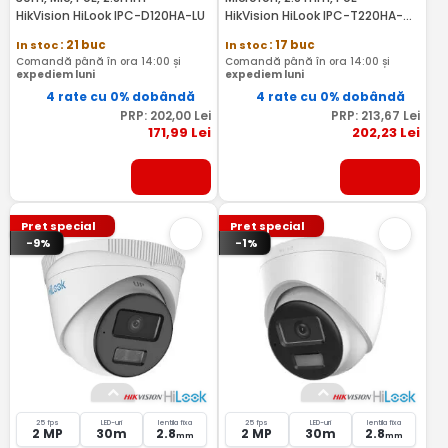
HikVision HiLook IPC-D120HA-LU
HikVision HiLook IPC-T220HA-
LUFC/SL
In stoc
: 21 buc
In stoc
: 17 buc
Comandă până în ora 14:00 și
Comandă până în ora 14:00 și
expediem luni
expediem luni
4 rate cu 0% dobândă
4 rate cu 0% dobândă
PRP:
202
,00
Lei
PRP:
213
,67
Lei
171
,99
Lei
202
,23
Lei
Pret special
Pret special
-9%
-1%
25 fps
LED-uri
lentila fixa
25 fps
LED-uri
lentila fixa
2 MP
30m
2.8
2 MP
30m
2.8
mm
mm