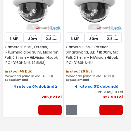
20 fps
LED si IR
lentila fixa
20 fps
LED si IR
lentila fixa
6 MP
30m
2.8
6 MP
30m
2.8
mm
mm
Camera IP 6 MP, Exterior,
Camera IP 6MP, Exterior
IR/Lumina alba 30 m, Microfon,
SmartHybrid, LED / IR 30m, Mic,
PoE, 2.8 mm - HikVision HiLook
PoE, 2.8mm - HikVision HiLook
IPC-D160HA-LU(2.8MM)
IPC-D160HA-LU
In stoc
: 45 buc
In stoc
: 29 buc
Comandă până în ora 14:00 și
Comandă până în ora 14:00 și
expediem luni
expediem luni
4 rate cu 0% dobândă
4 rate cu 0% dobândă
PRP:
349
,99
Lei
286
,62
Lei
327
,99
Lei