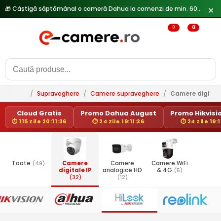
✕
🔥
Reduceri de pana la 25% doar in luna iulie → Vezi ofertele
0
0
/
Supraveghere
/
Camere supraveghere
/
Camere digitale
Cloud Gratis
Promo Dahua August
Promo Hikvisio
⏱ 115 Zile 20:11:36
⏱ 24 Zile 19:11:36
⏱ 24 Zile 19:1
Toate
(49)
Camere
Camere
Camere WiFi
digitale IP
analogice HD
& 4G
(5)
(32)
(12)