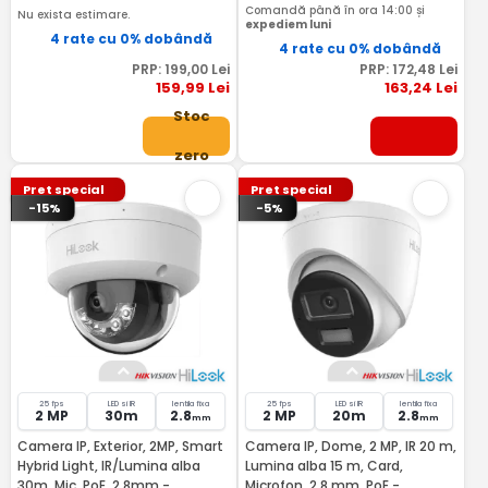
Comandă până în ora 14:00 și
Nu exista estimare.
expediem luni
4 rate cu 0% dobândă
4 rate cu 0% dobândă
PRP:
199
,00
Lei
PRP:
172
,48
Lei
159
,99
Lei
163
,24
Lei
Stoc
zero
Pret special
Pret special
-15%
-5%
25 fps
LED si IR
lentila fixa
25 fps
LED si IR
lentila fixa
2 MP
30m
2.8
2 MP
20m
2.8
mm
mm
Camera IP, Exterior, 2MP, Smart
Camera IP, Dome, 2 MP, IR 20 m,
Hybrid Light, IR/Lumina alba
Lumina alba 15 m, Card,
30m, Mic, PoE, 2.8mm -
Microfon, 2.8 mm, PoE -