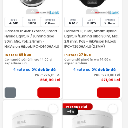
20 fps
LED si IR
lentila fixa
20 fps
LED si IR
lentila fixa
4 MP
30m
2.8
6 MP
30m
2.8
mm
mm
Camera IP 4MP Exterior, Smart
Camera IP, 6 MP, Smart Hybrid
Hybrid Light, IR / Lumina alba
Light, IR/Lumina alba 30 m, Mic,
30m, Mic, PoE, 2.8mm -
2.8 mm, PoE - HikVision HiLook
HikVision HiLook IPC-D140HA-LU
IPC-T260HA-LU(2.8MM)
In stoc
: 65 buc
In stoc
: 27 buc
Comandă până în ora 14:00 și
Comandă până în ora 14:00 și
expediem luni
expediem luni
4 rate cu 0% dobândă
4 rate cu 0% dobândă
PRP:
275
,15
Lei
PRP:
279
,00
Lei
266
,99
Lei
271
,99
Lei
Pret special
-6%