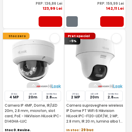
PRP:
136
,86
Lei
PRP:
159
,99
Lei
123
,99
Lei
142
,11
Lei
Stoc zero
Pret special
-5%
20 fps
LED si IR
lentila fixa
25 fps
LED si IR
lentila fixa
4 MP
20m
2.8
2 MP
20m
2.8
mm
mm
Camera IP 4MP, Dome, IR/LED
Camera supraveghere wireless
20m, 2.8 mm, microfon, slot
IP Dome PT WiFi 6 Hikvision
card, PoE - HikVision HiLook IPC-
HiLook IPC-F120-LIDF/W, 2 MP,
D140HA-LUC
2.8 mm, IR 20 m, lumina alba 15
m, microfon si difuzor, slot card
Stoc 0. Revine.
In stoc
: 29 buc