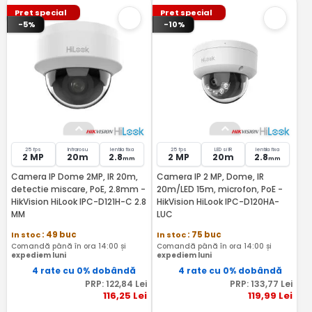
Pret special
Pret special
-5%
-10%
25 fps
Infrarosu
lentila fixa
25 fps
LED si IR
lentila fixa
2 MP
20m
2.8
2 MP
20m
2.8
mm
mm
Camera IP Dome 2MP, IR 20m,
Camera IP 2 MP, Dome, IR
detectie miscare, PoE, 2.8mm -
20m/LED 15m, microfon, PoE -
HikVision HiLook IPC-D121H-C 2.8
HikVision HiLook IPC-D120HA-
MM
LUC
In stoc
: 49 buc
In stoc
: 75 buc
Comandă până în ora 14:00 și
Comandă până în ora 14:00 și
expediem luni
expediem luni
4 rate cu 0% dobândă
4 rate cu 0% dobândă
PRP:
122
,84
Lei
PRP:
133
,77
Lei
116
,25
Lei
119
,99
Lei