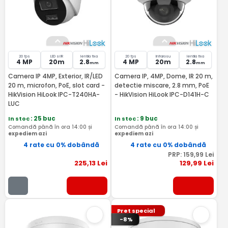
20 fps
LED si IR
lentila fixa
20 fps
Infrarosu
lentila fixa
4 MP
20m
2.8
4 MP
20m
2.8
mm
mm
Camera IP 4MP, Exterior, IR/LED
Camera IP, 4MP, Dome, IR 20 m,
20 m, microfon, PoE, slot card -
detectie miscare, 2.8 mm, PoE
HikVision HiLook IPC-T240HA-
- HikVision HiLook IPC-D141H-C
LUC
In stoc
: 25 buc
In stoc
: 9 buc
Comandă până în ora 14:00 și
Comandă până în ora 14:00 și
expediem azi
expediem azi
4 rate cu 0% dobândă
4 rate cu 0% dobândă
PRP:
159
,99
Lei
225
,13
Lei
129
,99
Lei
Pret special
-8%