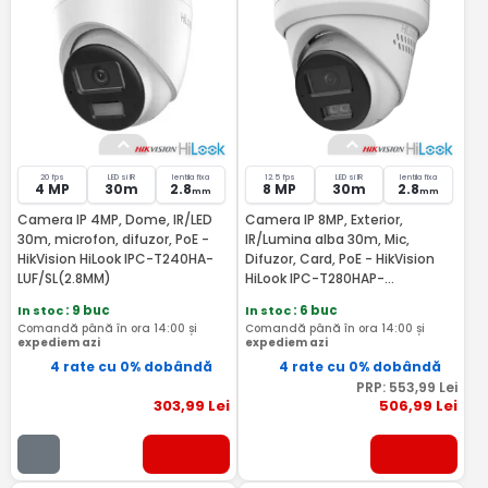
20 fps
LED si IR
lentila fixa
12.5 fps
LED si IR
lentila fixa
4 MP
30m
2.8
8 MP
30m
2.8
mm
mm
Camera IP 4MP, Dome, IR/LED
Camera IP 8MP, Exterior,
30m, microfon, difuzor, PoE -
IR/Lumina alba 30m, Mic,
HikVision HiLook IPC-T240HA-
Difuzor, Card, PoE - HikVision
LUF/SL(2.8MM)
HiLook IPC-T280HAP-
LUF/SL(2.8MM)
In stoc
: 9 buc
In stoc
: 6 buc
Comandă până în ora 14:00 și
Comandă până în ora 14:00 și
expediem azi
expediem azi
4 rate cu 0% dobândă
4 rate cu 0% dobândă
PRP:
553
,99
Lei
303
,99
Lei
506
,99
Lei