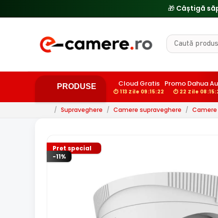
Cloud Gratis
Promo Dahua Au
PRODUSE
⏱ 113 Zile 09:15:21
⏱ 22 Zile 08:15:
/
Supraveghere
/
Camere supraveghere
/
Camere d
Pret special
-11%