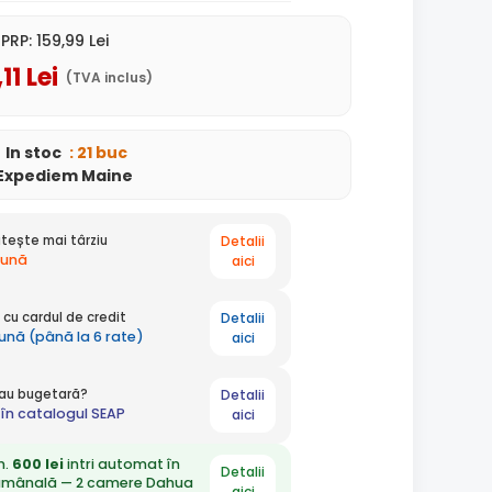
PRP:
159
,99
Lei
,11
Lei
(TVA inclus)
In stoc
: 21 buc
Expediem Maine
Detalii
tește mai târziu
lună
aici
Detalii
cu cardul de credit
lună (până la 6 rate)
aici
Detalii
 sau bugetară?
în catalogul SEAP
aici
n.
600 lei
intri automat în
Detalii
ămânală — 2 camere Dahua
aici