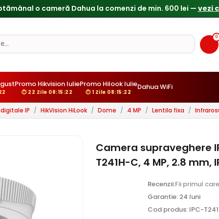
0
gust
Promo Hikvision Iulie
Promo Hilook Iulie
Dahua WiFi
21
⏱ 22 Zile 08:15:21
⏱ 1 Zile 08:15:21
igitale IP
/
HikVision HiLook
/
Dome
/
4 MP
/
Lentila fixa
/
Infraro
Camera supraveghere IP
T241H-C, 4 MP, 2.8 mm, I
Recenzii:
Fii primul car
Garantie: 24 luni
Cod produs: IPC-T24