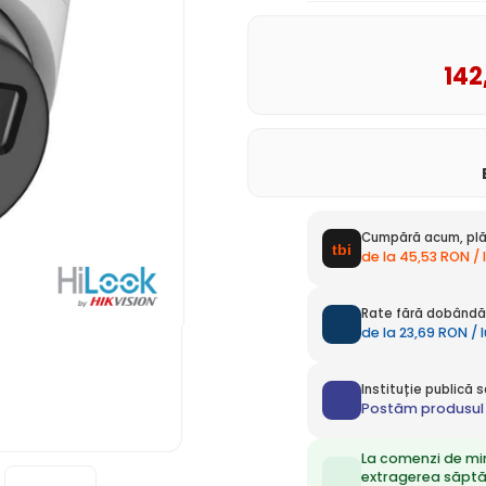
142
Cumpără acum, plă
de la 45,53 RON / 
Rate fără dobândă 
de la 23,69 RON / 
Instituție publică
Postăm produsul 
La comenzi de mi
extragerea săpt