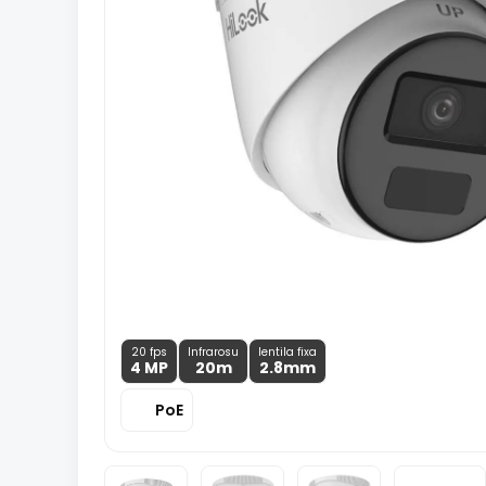
20 fps
Infrarosu
lentila fixa
4 MP
20m
2.8
mm
PoE