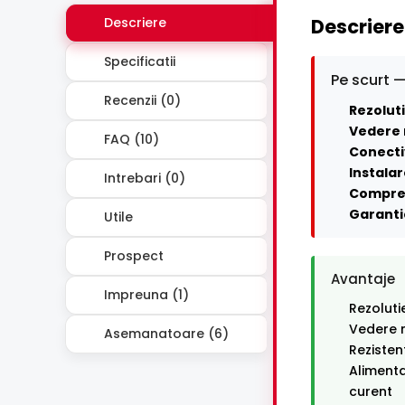
Descriere
Descriere
Specificatii
Pe scurt —
Recenzii (0)
Rezoluti
Vedere 
FAQ (10)
Conecti
Instalar
Intrebari (0)
Compre
Garanti
Utile
Prospect
Avantaje
Impreuna (1)
Rezoluti
Vedere n
Asemanatoare (6)
Rezisten
Alimenta
curent