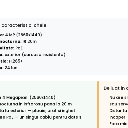
 caracteristici cheie
e:
4 MP (2560x1440)
nocturna:
IR 20m
vitate:
PoE
e:
exterior (carcasa rezistenta)
sie:
H.265+
e:
24 luni
De luat in 
e 4 Megapixeli (2560x1440)
Nu are s
octurna in infrarosu pana la 20 m
sau serv
ta la exterior — ploaie, praf si inghet
Distanta
re PoE — un singur cablu pentru date si
incaperi s
Fara mic