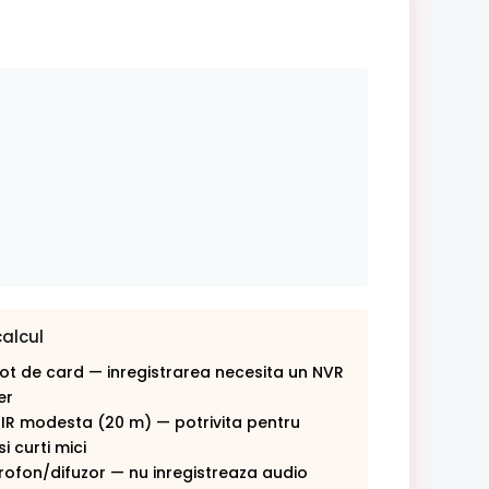
calcul
lot de card — inregistrarea necesita un NVR
er
 IR modesta (20 m) — potrivita pentru
i curti mici
rofon/difuzor — nu inregistreaza audio