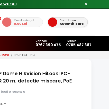
✕
Cosul este gol
Contul meu
0.00 Lei
Autentificare
Vanzari
Tehnic
0767 390 475
0765 487 387
su 20m
/
IPC-T241H-C
 Dome HikVision HiLook IPC-
R 20 m, detectie miscare, PoE
e lasă o recenzie
1H-C