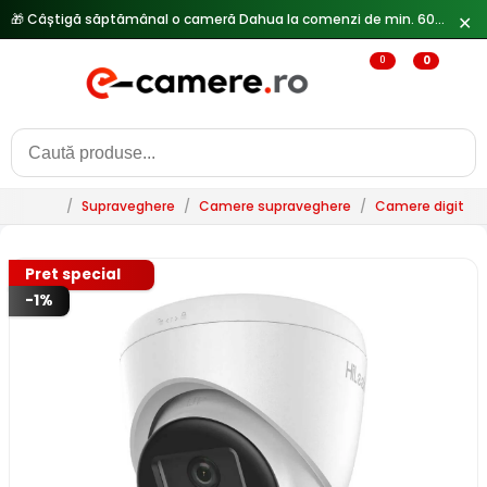
🎁 Câștigă săptămânal o cameră Dahua la comenzi de min. 600 lei —
✕
0
0
/
Supraveghere
/
Camere supraveghere
/
Camere digitale 
Pret special
-1%