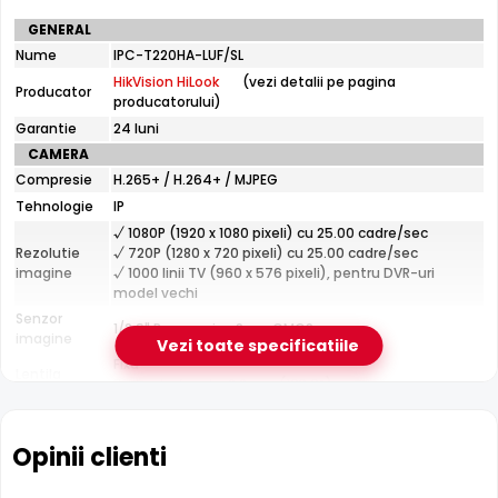
inteligent — camera sta pe IR si aprinde lumina alba doar
Specificatii
GENERAL
cand detecteaza o persoana sau un vehicul, filmand
tehnice
Nume
IPC-T220HA-LUF/SL
color exact evenimentul care conteaza.
Vezi ghidul
HikVision
HikVision HiLook
(vezi detalii pe pagina
HiLook
complet Smart Hybrid Light →
Producator
producatorului)
IPC-
T220HA-
Garantie
24 luni
LUF/SL
CAMERA
Compresie
H.265+ / H.264+ / MJPEG
Tehnologie
IP
√ 1080P (1920 x 1080 pixeli) cu 25.00 cadre/sec
Rezolutie
√ 720P (1280 x 720 pixeli) cu 25.00 cadre/sec
imagine
√ 1000 linii TV (960 x 576 pixeli), pentru DVR-uri
model vechi
Senzor
1/2.9" Progressive Scan CMOS
imagine
Vezi toate specificatiile
Fixa
Lentila
Distanta focala: 2.8 mm(103.0°)
Lumina alba
30 m
LED
Opinii clienti
CARCASA
Filtru IR Mecanic (ICR)
Format
Dome
HikVision HiLook IPC-T220HA-LUF/SL are un
filtru IR