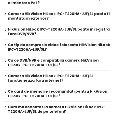
alimentare PoE?
Camera supraveghere IP Dome Hybrid Light Hikvision
HiLook IPC-T220HA-LUF/SL, 2 MP, 2.8 mm, IR / lumina
Alte functii
alba 30 m, detectie oameni / vehicule, slot card,
Camera HikVision HiLook IPC-T220HA-LUF/SL poate fi
microfon, PoE
montata in exterior?
ALIMENTARE
12V DC / 9.5 W
HikVision HiLook IPC-T220HA-LUF/SL poate inregistra
Alimentare
Sursa de alimentare NU este inclusa
fara DVR/NVR?
Da
Alimentare
Se poate alimenta printr-un singur cablu UTP/FTP din
Ce tip de compresie video foloseste HikVision HiLook
POE
NVR sau Switch POE
IPC-T220HA-LUF/SL?
PROSPECT PRODUCATOR
Prospect
Cu ce DVR/NVR e compatibila camera HikVision
HikVision HiLook IPC-T220HA-LUF/SL
tehnic
HiLook IPC-T220HA-LUF/SL?
* Specificatiile tehnice ale produsului HikVision HiLook IPC-T220HA-LUF/SL
Camera HikVision HiLook IPC-T220HA-LUF/SL
BLC (Compensare Lumina)
functioneaza fara internet?
au caracter informativ.
Functia
BLC
(Backlight Compensation) cu care este
dotata camera HikVision HiLook IPC-T220HA-LUF/SL,
Ce card de memorie recomandati pentru HikVision
HiLook IPC-T220HA-LUF/SL?
permite ca obiectele aflate pe un fundal foarte luminos
(de exemplu, in dreptul unei ferestre sau a unei usi de
Cum ma conectez la camera HikVision HiLook IPC-
acces) sa fie vizibile.
T220HA-LUF/SL de pe telefon?