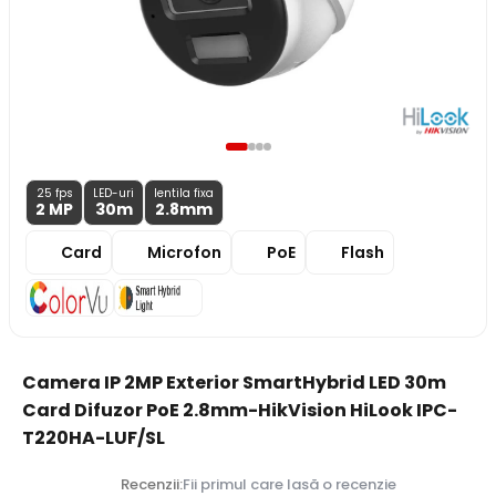
25 fps
LED-uri
lentila fixa
2 MP
30m
2.8
mm
Card
Microfon
PoE
Flash
Camera IP 2MP Exterior SmartHybrid LED 30m
Card Difuzor PoE 2.8mm-HikVision HiLook IPC-
T220HA-LUF/SL
Recenzii:
Fii primul care lasă o recenzie