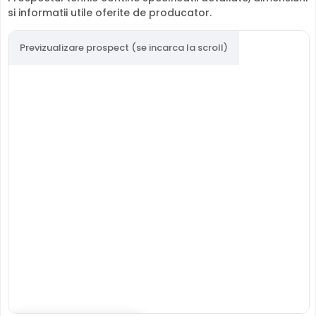
de 2.8 mm.
si informatii utile oferite de producator.
Compresie H.265+
Previzualizare prospect (se incarca la scroll)
Cu compresia
H.265+
, HikVision HiLook IPC-T220HA-LUF/SL
reduce spatiul de stocare cu pana la 70% fata de H.264,
pastrandu-si aceeasi calitate a imaginii. Economie
majora pe hard disk si banda de retea.
Protectie Exterior
HikVision HiLook IPC-T220HA-LUF/SL este proiectata
pentru montaj exterior, cu carcasa din
Plastic si metal
rezistenta la intemperii si interval de operare intre -30°C
si 60°C.
Protectie Antivandal
Datorita carcasei metalice si a formatului compact
Dome, HikVision HiLook IPC-T220HA-LUF/SL ofera
rezistenta sporita la vandalism, ideala pentru zone
publice sau cu risc de deteriorare intentionata.