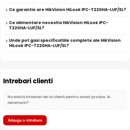
Microfon Incorporat
Ce garantie are HikVision HiLook IPC-T220HA-LUF/SL?
HikVision HiLook IPC-T220HA-LUF/SL dispune de
microfon
incorporat
care permite inregistrarea audio in timp real.
Ce alimentare necesita HikVision HiLook IPC-
T220HA-LUF/SL?
Sunetul se sincronizeaza cu imaginea video, utila pentru
verificarea evenimentelor si conversatiilor din zona
Unde pot gasi specificatiile complete ale HikVision
monitorizata.
HiLook IPC-T220HA-LUF/SL?
Difuzor Incorporat
Cu difuzor incorporat, HikVision HiLook IPC-T220HA-LUF/SL
permite comunicare bidirectionala: puteti avertiza intrusii,
comunica cu vizitatorii sau emite mesaje presetate direct
Intrebari clienti
prin camera.
Nu exista intrebari de la clienti pentru acest produs. Ai
Intrari Audio
nelamuriri?
Camera HikVision HiLook IPC-T220HA-LUF/SL are intrari
audio, la care puteti conecta microfoane, permitand
supravegherea audio de la distanta, de pe PC sau chiar
Adauga o intrebare
telefonul mobil.