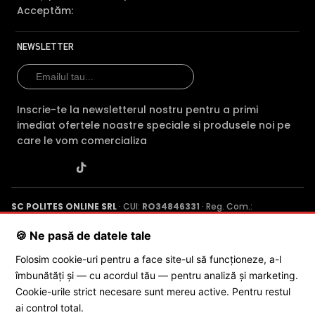
Acceptăm:
NEWSLETTER
FILTRU IR MECANIC (ICR / IR Cut Fillter)
Camera HIKVISION HILOOK IPC-T220HA-LUF/SL are un filtru
Inscrie-te la newsletterul nostru pentru a primi
IR Mecanic autoretractabil ce filtreaza lumina in infrarosu
imediat ofertele noastre speciale si produsele noi pe
pe timpul zilei, pentru a evita anumitele defecte de
care le vom comercializa
afisare a culorilor, iar pe timpul noptii acesta este retras
pentru a permite luminii in infrarosu sa treaca,
imbunatatind vizibilitatea camerei in modul alb/negru.
SC POLITES ONLINE SRL
· CUI:
RO34846331
· Reg. Com.:
J2015001227161
· Capital social: 200 RON · Sediu: Str. Petrache
Poenaru, Nr. 1, Craiova, Jud. Dolj ·
Contactează-ne
·
Service produs
🍪 Ne pasă de datele tale
Folosim cookie-uri pentru a face site-ul să funcționeze, a-l
îmbunătăți și — cu acordul tău — pentru analiză și marketing.
© 2026 SC POLITES ONLINE SRL
Cookie-urile strict necesare sunt mereu active. Pentru restul
ai control total.