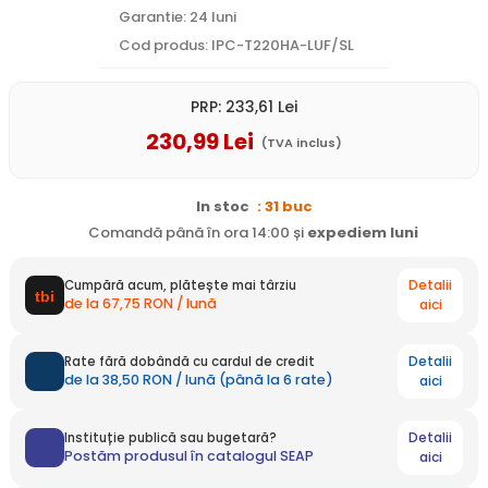
Garantie: 24 luni
Cod produs: IPC-T220HA-LUF/SL
PRP:
233
,61
Lei
230
,99
Lei
(TVA inclus)
In stoc
: 31 buc
Comandă până în ora 14:00 și
expediem
luni
Detalii
Cumpără acum, plătește mai târziu
de la 67,75 RON / lună
aici
Detalii
Rate fără dobândă cu cardul de credit
de la 38,50 RON / lună (până la 6 rate)
aici
Detalii
Instituție publică sau bugetară?
Postăm produsul în catalogul SEAP
aici