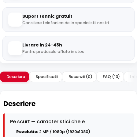
Suport tehnic gratuit
Consiliere telefonica de la specialistii nostri
Livrare in 24-48h
Pentru produsele aflate in stoc
Descriere
Specificatii
Recenzii (0)
FAQ (13)
Int
Descriere
Pe scurt — caracteristici cheie
Rezolutie:
2 MP / 1080p (1920x1080)