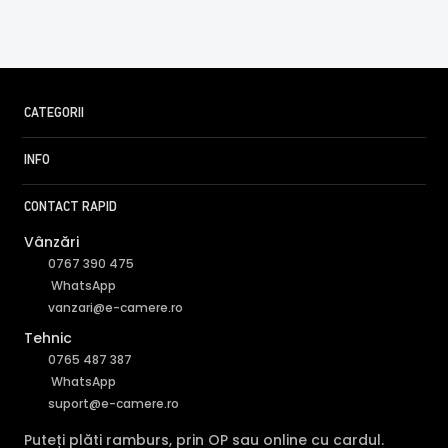
mare.
INTRARE AUDIO
Camera are o intrare audio, la care puteti conecta un
microfon, asigurand si supravegherea audio de la
CATEGORII
distanta.
INFO
CONTACT RAPID
Vânzări
0767 390 475
WhatsApp
vanzari@e-camere.ro
Tehnic
0765 487 387
WhatsApp
suport@e-camere.ro
Puteți plăti ramburs, prin OP sau online cu cardul.