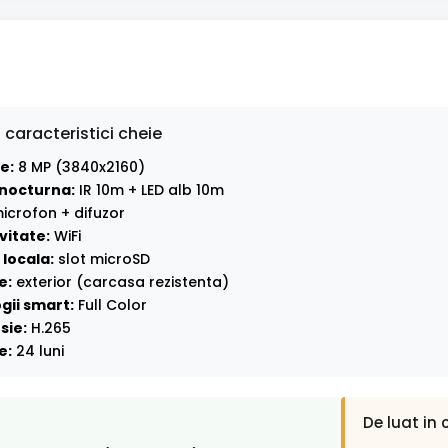
 caracteristici cheie
e:
8 MP (3840x2160)
nocturna:
IR 10m + LED alb 10m
icrofon + difuzor
vitate:
WiFi
locala:
slot microSD
e:
exterior (carcasa rezistenta)
gii smart:
Full Color
sie:
H.265
e:
24 luni
De luat in 