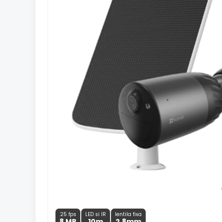
25 fps
LED si IR
lentila fixa
8 MP
10m
2.8
mm