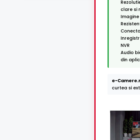
Rezoluti
clare si
Imagine 
Rezisten
Conectar
Inregist
NVR
Audio bi
din apli
e-Camere.r
curtea si ext