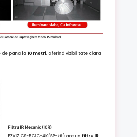
e de pana la
10 metri
, oferind vizibilitate clara
Filtru IR Mecanic (ICR)
EZVIZ CS-BC1C-4K(SP-kit) are un
filtru IR