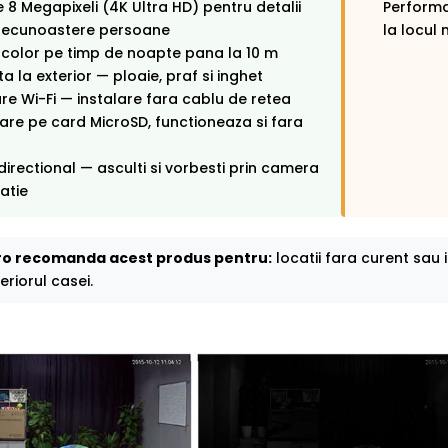
e 8 Megapixeli (4K Ultra HD) pentru detalii
Performa
 recunoastere persoane
la locul 
color pe timp de noapte pana la 10 m
ta la exterior — ploaie, praf si inghet
e Wi-Fi — instalare fara cablu de retea
rare pe card MicroSD, functioneaza si fara
directional — asculti si vorbesti prin camera
catie
o recomanda acest produs pentru:
locatii fara curent sau 
eriorul casei.