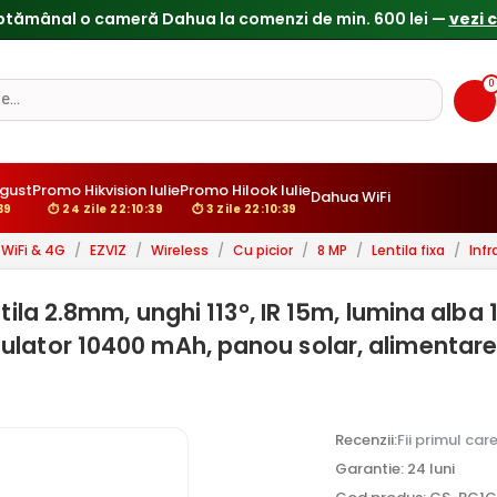
0
gust
Promo Hikvision Iulie
Promo Hilook Iulie
Dahua WiFi
37
⏱ 24 Zile 22:10:37
⏱ 3 Zile 22:10:37
WiFi & 4G
/
EZVIZ
/
Wireless
/
Cu picior
/
8 MP
/
Lentila fixa
/
Inf
tila 2.8mm, unghi 113°, IR 15m, lumina alba 
ulator 10400 mAh, panou solar, alimentar
Recenzii:
Fii primul car
Garantie: 24 luni