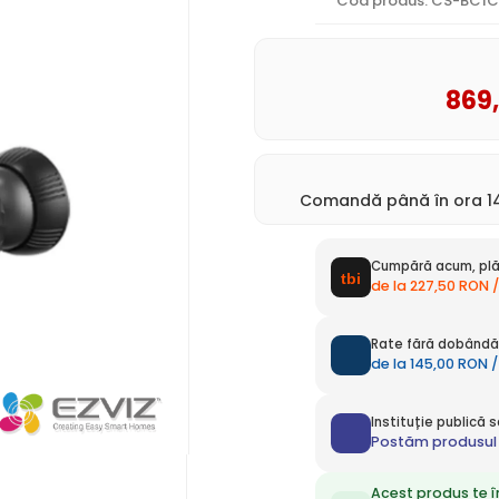
Cod produs: CS-BC1C
869
Comandă până în ora 14
Cumpără acum, plă
de la 227,50 RON /
Rate fără dobândă 
de la 145,00 RON /
Instituție publică
Postăm produsul 
Acest produs te î