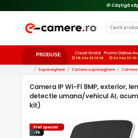
Cloud Gratis
Promo Dahua Au
PRODUSE
⏱ 115 Zile 23:10:37
⏱ 24 Zile 22:10:
/
Supraveghere
/
Camere supraveghere
/
Camere 
Camera IP Wi-Fi 8MP, exterior, len
detectie umana/vehicul AI, acum
kit)
Pret special
-1%