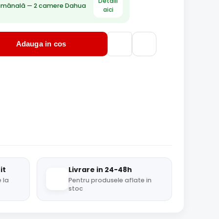
Detalii
ămânală — 2 camere Dahua
aici
Adauga in cos
it
Livrare in 24-48h
 la
Pentru produsele aflate in
stoc