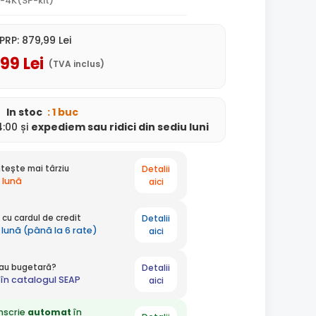
-4K(SP-kit)
PRP:
879
,99
Lei
,99
Lei
(TVA inclus)
In stoc
: 1 buc
:00 și
expediem
sau ridici din sediu
luni
Detalii
tește mai târziu
 lună
aici
Detalii
cu cardul de credit
 lună (până la 6 rate)
aici
Detalii
 sau bugetară?
în catalogul SEAP
aici
nscrie
automat
în