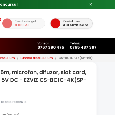
✕
Cosul este gol
Contul meu
0.00 Lei
Autentificare
Vanzari
Tehnic
0767 390 475
0765 487 387
rarosu 10m
/
Lumina alba LED 10m
/
CS-BC1C-4K(SP-kit)
15m, microfon, difuzor, slot card,
e 5V DC - EZVIZ CS-BC1C-4K(SP-
e lasă o recenzie