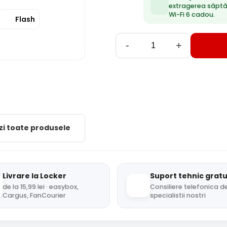
extragerea săpt
Wi-Fi 6 cadou.
Flash
-
+
zi toate produsele
Livrare la Locker
Suport tehnic gratu
de la 15,99 lei · easybox,
Consiliere telefonica de
Cargus, FanCourier
specialistii nostri