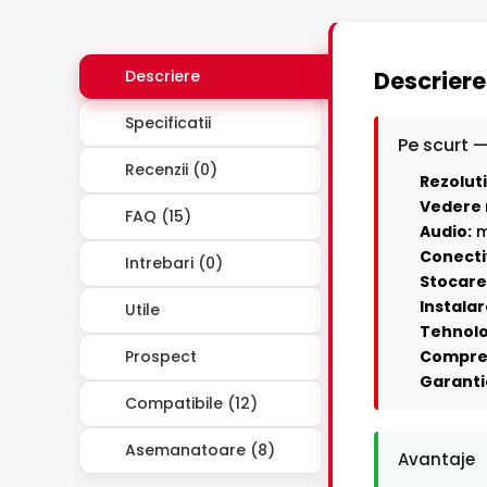
Descriere
Descriere
Specificatii
Pe scurt —
Recenzii (0)
Rezoluti
Vedere 
FAQ (15)
Audio:
m
Conecti
Intrebari (0)
Stocare 
Instalar
Utile
Tehnolo
Prospect
Compre
Garanti
Compatibile (12)
Asemanatoare (8)
Avantaje