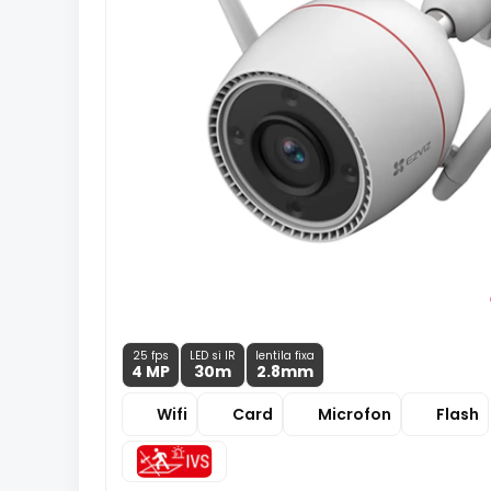
25 fps
LED si IR
lentila fixa
4 MP
30m
2.8
mm
Wifi
Card
Microfon
Flash