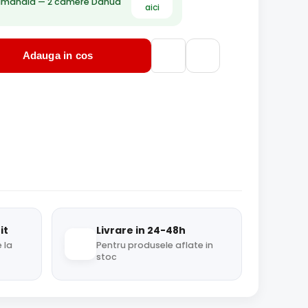
ămânală — 2 camere Dahua
aici
Adauga in cos
it
Livrare in 24-48h
 la
Pentru produsele aflate in
stoc