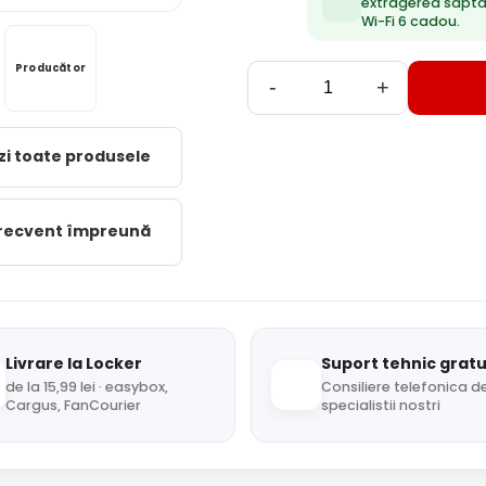
extragerea săpt
Wi-Fi 6 cadou.
Producător
-
+
zi toate produsele
frecvent împreună
Livrare la Locker
Suport tehnic gratu
de la 15,99 lei · easybox,
Consiliere telefonica de
Cargus, FanCourier
specialistii nostri