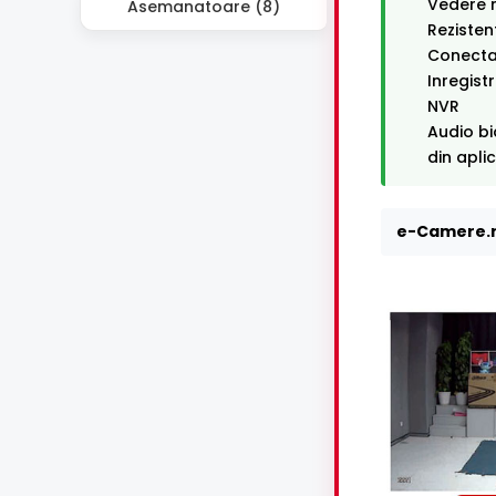
Vedere n
Asemanatoare (8)
Rezisten
Conectar
Inregist
NVR
Audio bi
din apli
e-Camere.r