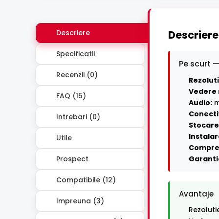
Descriere
Descriere
Specificatii
Pe scurt —
Recenzii (0)
Rezoluti
Vedere 
FAQ (15)
Audio:
m
Conecti
Intrebari (0)
Stocare 
Instalar
Utile
Compre
Prospect
Garanti
Compatibile (12)
Avantaje
Impreuna (3)
Rezoluti