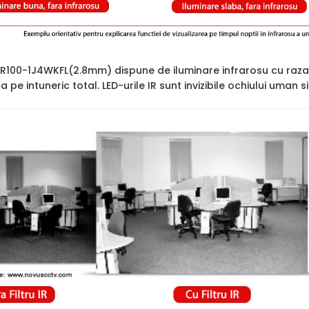
R100-1J4WKFL(2.8mm) dispune de iluminare infrarosu cu raza
ara pe intuneric total. LED-urile IR sunt invizibile ochiului uman 