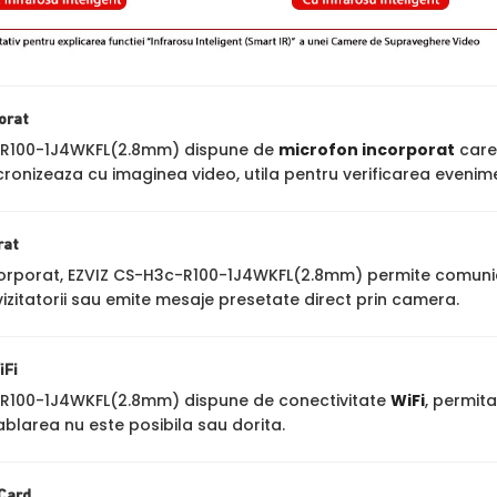
orat
-R100-1J4WKFL(2.8mm) dispune de
microfon incorporat
care 
cronizeaza cu imaginea video, utila pentru verificarea evenime
rat
orporat, EZVIZ CS-H3c-R100-1J4WKFL(2.8mm) permite comunicare
zitatorii sau emite mesaje presetate direct prin camera.
iFi
R100-1J4WKFL(2.8mm) dispune de conectivitate
WiFi
, permita
ablarea nu este posibila sau dorita.
 Card