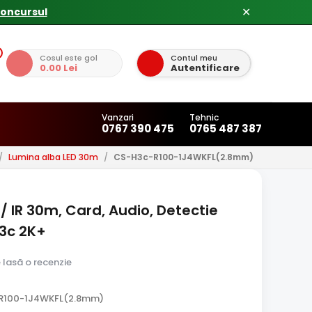
✕
Cosul este gol
Contul meu
0.00 Lei
Autentificare
Vanzari
Tehnic
0767 390 475
0765 487 387
/
Lumina alba LED 30m
/
CS-H3c-R100-1J4WKFL(2.8mm)
/ IR 30m, Card, Audio, Detectie
3c 2K+
e lasă o recenzie
-R100-1J4WKFL(2.8mm)