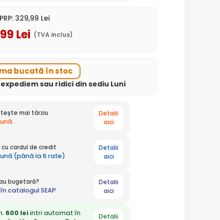
PRP:
329
,99
Lei
,99
Lei
(TVA inclus)
ima bucată în stoc
i
expediem
sau ridici din sediu
Luni
Detalii
tește mai târziu
lună
aici
Detalii
cu cardul de credit
lună (până la 6 rate)
aici
Detalii
 sau bugetară?
în catalogul SEAP
aici
n.
600 lei
intri automat în
Detalii