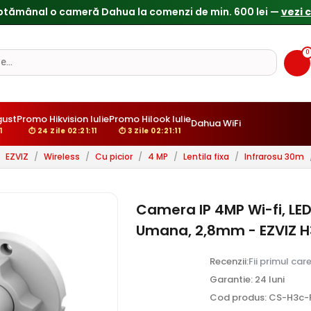
Reduceri de pana la 25% doar in luna iulie → Vezi ofertele
0
gust
Promo Hikvision Iulie
Promo Hilook Iulie
Dahua WiFi
10
⏱ 24 Zile 02:21:10
⏱ 3 Zile 02:21:10
EZVIZ
/
Wireless
/
Cu picior
/
4 MP
/
Lentila fixa
/
Infrarosu 30m
Camera IP 4MP Wi-fi, LED
Umana, 2,8mm - EZVIZ H
Recenzii:
Fii primul car
Garantie: 24 luni
Cod produs: CS-H3c