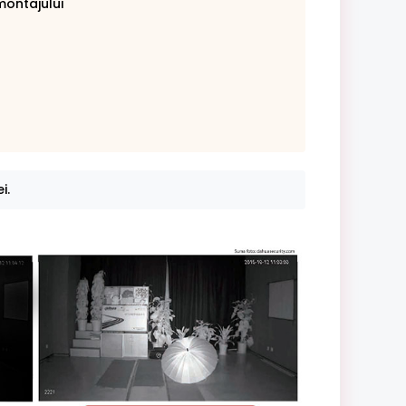
montajului
i.