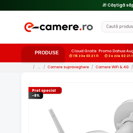
🔥
Cloud Gratis
Promo Dahua Au
PRODUSE
⏱ 115 Zile 03:21:10
⏱ 24 Zile 02:21:
/
…
/
Camere supraveghere
/
Camere WiFi & 4G
/
Pret special
-8%