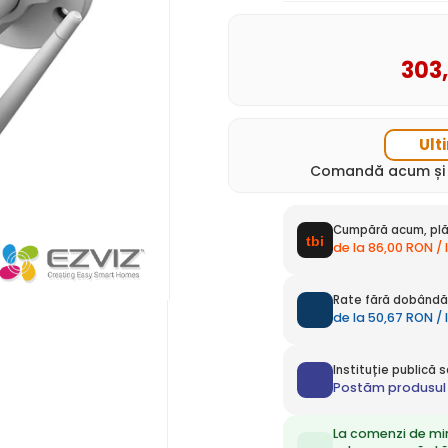
303
Ult
Comandă acum ș
Cumpără acum, plă
de la 86,00 RON / 
Rate fără dobândă 
de la 50,67 RON / 
Instituție publică
Postăm produsul 
La comenzi de mi