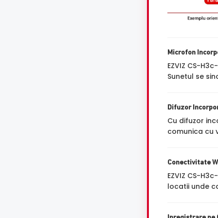
Microfon Incorp
EZVIZ CS-H3c
Sunetul se sin
Difuzor Incorpo
Cu difuzor inc
comunica cu vi
Conectivitate W
EZVIZ CS-H3c-
locatii unde c
Inregistrare pe