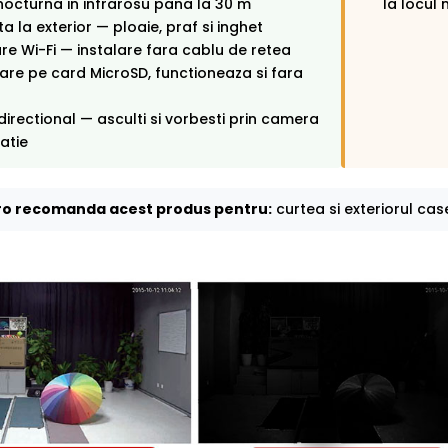
octurna in infrarosu pana la 30 m
la locul 
ta la exterior — ploaie, praf si inghet
e Wi-Fi — instalare fara cablu de retea
rare pe card MicroSD, functioneaza si fara
directional — asculti si vorbesti prin camera
catie
o recomanda acest produs pentru:
curtea si exteriorul case