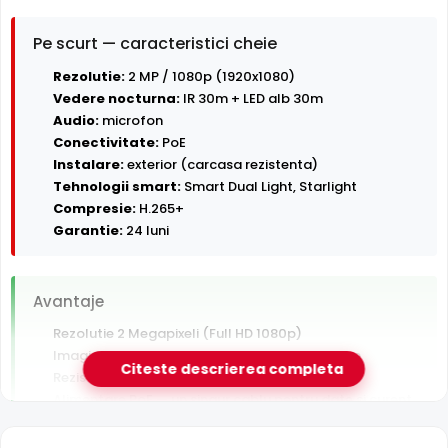
Pe scurt — caracteristici cheie
Rezolutie:
2 MP / 1080p (1920x1080)
Vedere nocturna:
IR 30m + LED alb 30m
Audio:
microfon
Conectivitate:
PoE
Instalare:
exterior (carcasa rezistenta)
Tehnologii smart:
Smart Dual Light, Starlight
Compresie:
H.265+
Garantie:
24 luni
Avantaje
Rezolutie 2 Megapixeli (Full HD 1080p)
Imagine color pe timp de noapte pana la 30 m
Citeste descrierea completa
Rezistenta la exterior — ploaie, praf si inghet
Alimentare PoE — un singur cablu pentru date si curent
Garantie 24 luni si suport tehnic gratuit in romana