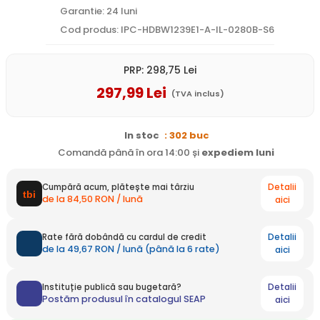
Garantie: 24 luni
Cod produs: IPC-HDBW1239E1-A-IL-0280B-S6
PRP:
298
,75
Lei
297
,99
Lei
(TVA inclus)
In stoc
: 302 buc
Comandă până în ora 14:00 și
expediem
luni
Detalii
Cumpără acum, plătește mai târziu
de la 84,50 RON / lună
aici
Detalii
Rate fără dobândă cu cardul de credit
de la 49,67 RON / lună (până la 6 rate)
aici
Detalii
Instituție publică sau bugetară?
Postăm produsul în catalogul SEAP
aici