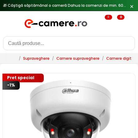
✕
🔥
Reduceri de pana la 25% doar in luna iulie → Vezi ofertele
0
0
/
Supraveghere
/
Camere supraveghere
/
Camere digitale 
Pret special
-1%