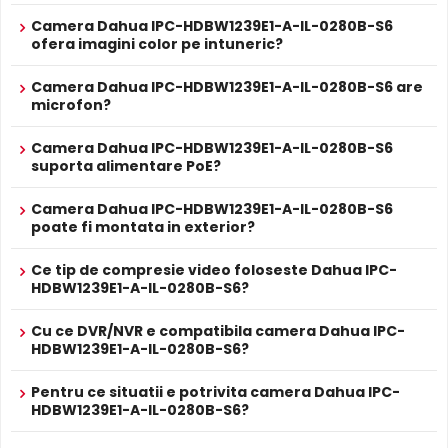
Smart Dual Light, Full Color, Detecție umană, ROI
Camera Dahua IPC-HDBW1239E1-A-IL-0280B-S6
(regiune de interes), DWDR (WDR digital), 3DNR
ofera imagini color pe intuneric?
Alte functii
(reducere zgomot 3D), BLC (compensarea luminii din
spate), HLC (compensarea zonelor luminoase
puternice), Starlight, Ultra Low Light.
Camera Dahua IPC-HDBW1239E1-A-IL-0280B-S6 are
microfon?
ALIMENTARE
12V DC / 6.8 W
Alimentare
Camera Dahua IPC-HDBW1239E1-A-IL-0280B-S6
Sursa de alimentare NU este inclusa
suporta alimentare PoE?
Da
Alimentare
Se poate alimenta printr-un singur cablu UTP/FTP din
POE
NVR sau Switch POE
Camera Dahua IPC-HDBW1239E1-A-IL-0280B-S6
Filtru IR Mecanic (ICR)
poate fi montata in exterior?
PROSPECT PRODUCATOR
Dahua IPC-HDBW1239E1-A-IL-0280B-S6 are un
filtru IR
Prospect
Dahua IPC-HDBW1239E1-A-IL-0280B-S6
mecanic autoretractabil
ce filtreaza lumina in infrarosu
Ce tip de compresie video foloseste Dahua IPC-
tehnic
pe timpul zilei, pentru a evita defectele de culoare, iar pe
HDBW1239E1-A-IL-0280B-S6?
timpul noptii acesta este retras pentru a permite luminii IR
* Specificatiile tehnice ale produsului Dahua IPC-HDBW1239E1-A-IL-
sa treaca, imbunatatind vizibilitatea.
Cu ce DVR/NVR e compatibila camera Dahua IPC-
0280B-S6 au caracter informativ.
HDBW1239E1-A-IL-0280B-S6?
Pentru ce situatii e potrivita camera Dahua IPC-
HDBW1239E1-A-IL-0280B-S6?