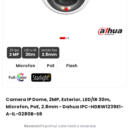
25 fps
LED si IR
lentila fixa
2 MP
30m
2.8
mm
Microfon
PoE
Flash
Camera IP Dome, 2MP, Exterior, LED/IR 30m,
Microfon, PoE, 2.8mm - Dahua IPC-HDBW1239E1-
A-IL-0280B-S6
Recenzii:
Fii primul care lasă o recenzie