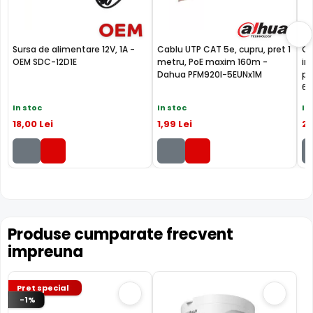
INFRAROSU pana la 30 metri
Poate oferi imagini pe timpul noptii sau in conditii de
iluminare scazuta, de la o distanta de pana la 30 metri,
Sursa de alimentare 12V, 1A -
Cablu UTP CAT 5e, cupru, pret 1
Ca
IPC-HDBW1239E1-A-IL-0280B-S6 fiind dotata cu un
OEM SDC-12D1E
metru, PoE maxim 160m -
in
Dahua PFM920I-5EUNx1M
pe
iluminator in infrarosu cu LED-uri IR.
6U
In stoc
In stoc
In
18
,00
Lei
1
,99
Lei
2
,
Dahua Full Color
Produse cumparate frecvent
impreuna
Pret special
-1%