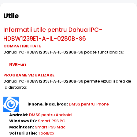
Utile
Informatii utile pentru Dahua IPC-
BLC (Compensare Lumina)
HDBW1239E1-A-IL-0280B-S6
Functia
BLC
(Backlight Compensation) cu care este
COMPATIBILITATE
dotata camera Dahua IPC-HDBW1239E1-A-IL-0280B-S6,
Dahua IPC-HDBW1239E1-A-IL-0280B-S6 poate functiona cu:
permite ca obiectele aflate pe un fundal foarte luminos
(de exemplu, in dreptul unei ferestre sau a unei usi de
NVR-uri
acces) sa fie vizibile.
PROGRAME VIZUALIZARE
Dahua IPC-HDBW1239E1-A-IL-0280B-S6 permite vizualizarea de
Microfon Incorporat
la distanta:
Dahua IPC-HDBW1239E1-A-IL-0280B-S6 dispune de
microfon incorporat
care permite inregistrarea audio in
iPhone, iPad, iPod:
DMSS pentru iPhone
timp real. Sunetul se sincronizeaza cu imaginea video,
utila pentru verificarea evenimentelor si conversatiilor din
Android:
DMSS pentru Android
zona monitorizata.
Windows PC:
Smart PSS PC
Macintosh:
Smart PSS Mac
Softuri Utile:
ToolBox
Alimentare PoE