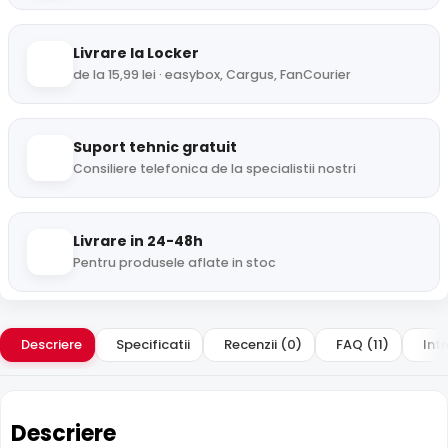
Livrare la Locker
de la 15,99 lei · easybox, Cargus, FanCourier
Suport tehnic gratuit
Consiliere telefonica de la specialistii nostri
Livrare in 24-48h
Pentru produsele aflate in stoc
Descriere
Specificatii
Recenzii (0)
FAQ (11)
Intr
Descriere