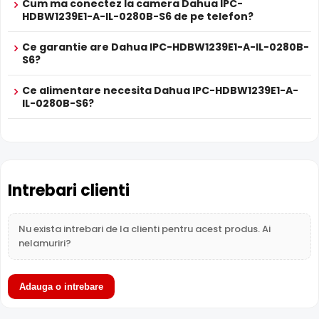
Cum ma conectez la camera Dahua IPC-
HDBW1239E1-A-IL-0280B-S6 de pe telefon?
Ce garantie are Dahua IPC-HDBW1239E1-A-IL-0280B-
S6?
Infrarosu Inteligent (Smart IR)
Ce alimentare necesita Dahua IPC-HDBW1239E1-A-
Dahua IPC-HDBW1239E1-A-IL-0280B-S6 este dotata cu
IL-0280B-S6?
functia
Infrarosu Inteligent
(Smart IR), ce regleaza
automat intensitatea iluminatorului in infrarosu in functie
de distanta obiectului, eliminand riscul de suprasaturare
a imaginii la distante mici.
Intrebari clienti
Nu exista intrebari de la clienti pentru acest produs. Ai
nelamuriri?
Adauga o intrebare