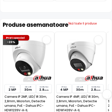
insectele, spre deosebire de infrarosu
Pana la 98% acuratete noaptea
a€¢ Suporta integrarea cu inregistratoarele ce permit
Produse asemanatoare
functii de Inteligenta Artificiala, simplificand cautarea
Vezi toate 8 produse
evenimentelor in inregistrari
a€¢ Permite inregistratoarelor, ce au functia SMD Plus, sa
Pret special
filtreze alarmele false si permite clasificarea
-20%
evenimentelor generate de oameni sau masini
25 fps
LED si IR
lentila fixa
25 fps
LED si IR
lentila fixa
2 MP
30m
2.8
4 MP
30m
2.8
mm
mm
Camera IP 2MP, LED/ IR 30m,
Camera IP 4MP, LED/ IR 30m,
Ca
2,8mm, Microfon, Detectie
2,8mm, Microfon, Detectie
St
umana, PoE - Dahua IPC-
umana, PoE - Dahua IPC-
2.
HDW1239V-A-IL
HDW1439V-A-IL
HD