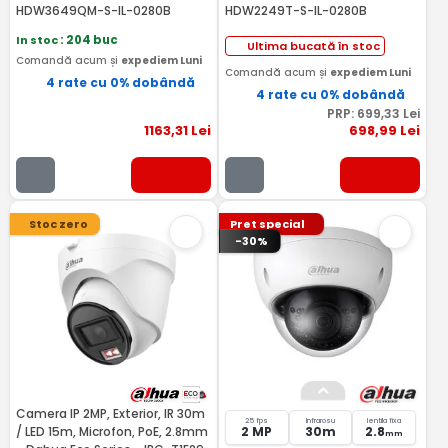
HDW3649QM-S-IL-0280B
HDW2249T-S-IL-0280B
In stoc
: 204 buc
Ultima bucată în stoc
Comandă acum și
expediem Luni
Comandă acum și
expediem Luni
4 rate cu 0% dobândă
4 rate cu 0% dobândă
PRP:
699
,33
Lei
1163
,31
Lei
698
,99
Lei
Stoc zero
Pret special
-30%
Camera IP 2MP, Exterior, IR 30m
25 fps
Infrarosu
lentila fixa
/ LED 15m, Microfon, PoE, 2.8mm
2 MP
30m
2.8
mm