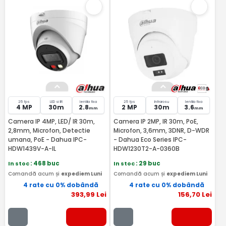
25 fps
LED si IR
lentila fixa
25 fps
Infrarosu
lentila fixa
4 MP
30m
2.8
2 MP
30m
3.6
mm
mm
Camera IP 4MP, LED/ IR 30m,
Camera IP 2MP, IR 30m, PoE,
2,8mm, Microfon, Detectie
Microfon, 3,6mm, 3DNR, D-WDR
umana, PoE - Dahua IPC-
- Dahua Eco Series IPC-
HDW1439V-A-IL
HDW1230T2-A-0360B
In stoc
: 468 buc
In stoc
: 29 buc
Comandă acum și
expediem Luni
Comandă acum și
expediem Luni
4 rate cu 0% dobândă
4 rate cu 0% dobândă
393
,99
Lei
156
,70
Lei