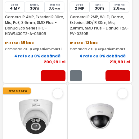
25 fps
Infrarosu
lentila fixa
25 fps
LED si IR
lentila fixa
4 MP
30m
3.6
2 MP
30m
2.8
mm
mm
Camera IP 4MP, Exterior IR 30m,
Camera IP 2MP, Wi-Fi, Dome,
Mic, PoE, 3.6mm, SMD Plus -
Exterior, LED/IR 30m, Mic,
Dahua Eco Series IPC-
2.8mm, SMD Plus - Dahua T2A-
HDW1430T2-A-0360B
PV-0280B
In stoc
: 65 buc
In stoc
: 13 buc
Comandă azi și
expediem marti
Comandă azi și
expediem marti
4 rate cu 0% dobândă
4 rate cu 0% dobândă
200
,29
Lei
219
,99
Lei
Stoc zero