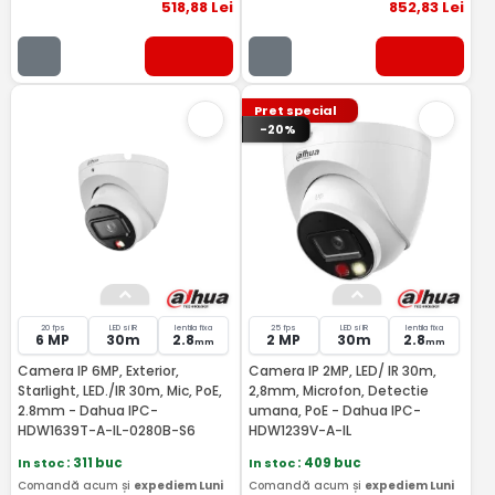
518
,88
Lei
852
,83
Lei
Pret special
-20%
20 fps
LED si IR
lentila fixa
25 fps
LED si IR
lentila fixa
6 MP
30m
2.8
2 MP
30m
2.8
mm
mm
Camera IP 6MP, Exterior,
Camera IP 2MP, LED/ IR 30m,
Starlight, LED./IR 30m, Mic, PoE,
2,8mm, Microfon, Detectie
2.8mm - Dahua IPC-
umana, PoE - Dahua IPC-
HDW1639T-A-IL-0280B-S6
HDW1239V-A-IL
In stoc
: 311 buc
In stoc
: 409 buc
Comandă acum și
expediem Luni
Comandă acum și
expediem Luni