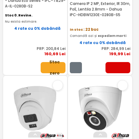
- Dahua Eco Series - IPC-T1E29-
Camera IP 2 MP, Exterior, IR 30m,
A-IL-0280B-S2
PoE, Lentila 2.8mm - Dahua
IPC-HDBW1230E-0280B-S5
Stoc 0. Revine.
Nu exista estimare.
4 rate cu 0% dobândă
In stoc
: 22 buc
Comandă azi și
expediem marti
4 rate cu 0% dobândă
PRP:
200
,84
Lei
PRP:
284
,99
Lei
160
,69
Lei
199
,99
Lei
Stoc
zero