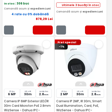
In stoc
: 306 buc
Ultimele 3 bucăți în stoc
Comandă acum și
expediem Luni
Comandă acum și
expediem Luni
4 rate cu 0% dobândă
878
,29
Lei
Pret special
-1%
25 fps
LED si IR
lentila fixa
25 fps
LED si IR
lentila fixa
6 MP
30m
2.8
2 MP
30m
2.8
mm
mm
Camera IP 6MP Exterior LED/IR
Camera IP 2MP, IR 30m, Smart
30m Card Microfon PoE 2.8mm
Dual Illumination, Card, PoE,
WizSense - Dahua IPC-
WizSense - Dahua IPC-