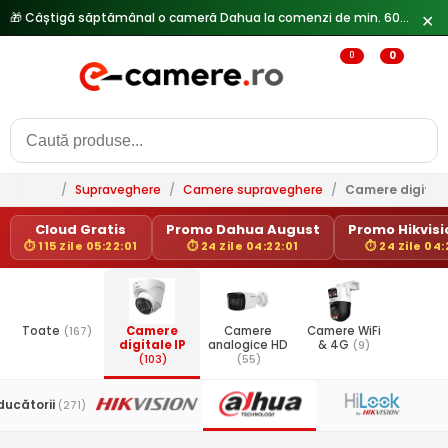
🎁 Câștigă săptămânal o cameră Dahua la comenzi de min. 600 lei —
✕
0
0
/
Supraveghere
/
Camere supraveghere
/
Camere digitale
Cloud Gratis
Promo Dahua August
Promo Hikvisio
⏱ 115 Zile 05:22:01
⏱ 24 Zile 04:22:01
⏱ 24 Zile 04:
Toate
(167)
Camere
Camere
Camere WiFi
digitale IP
analogice HD
& 4G
(9)
(103)
(55)
ducătorii
(271)