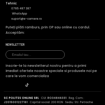
Tehnic
0765 487 387
WhatsApp
suport@e-camere.ro
Puteți plăti ramburs, prin OP sau online cu cardul.
Acceptăm:
NEWSLETTER
Inscrie-te la newsletterul nostru pentru a primi
imediat ofertele noastre speciale si produsele noi pe
care le vom comercializa
SC POLITES ONLINE SRL
· CUI:
RO34846331
· Reg. Com.:
J2015001227161
· Capital social: 200 RON · Sediu: Str. Petrache