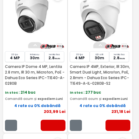
25 fps
Infrarosu
lentila fixa
25 fps
LED si IR
lentila fixa
4 MP
30m
2.8
4 MP
30m
2.8
mm
mm
Camera IP Dome 4 MP, Lentila
Camera IP 4MP, Exterior, IR 30m,
2.8 mm, IR 30 m, Microfon, PoE -
Smart Dual Light, Microfon, PoE,
Dahua Eco Series IPC-T1E40-A-
2.8mm - Dahua Eco Series IPC-
0280B
T1E49-A-IL-0280B-S2
In stoc
: 214 buc
In stoc
: 277 buc
Comandă acum și
expediem Luni
Comandă acum și
expediem Luni
4 rate cu 0% dobândă
4 rate cu 0% dobândă
203
,99
Lei
231
,18
Lei