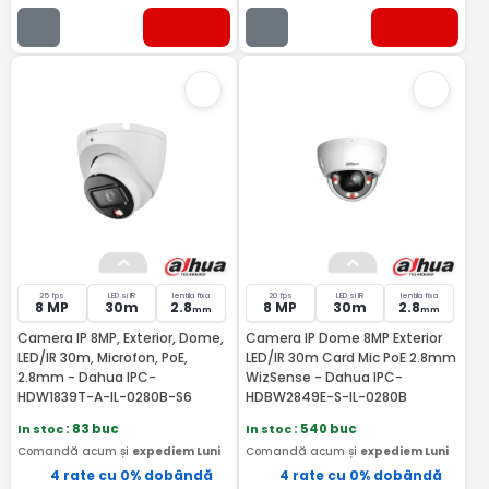
25 fps
LED si IR
lentila fixa
20 fps
LED si IR
lentila fixa
8 MP
30m
2.8
8 MP
30m
2.8
mm
mm
Camera IP 8MP, Exterior, Dome,
Camera IP Dome 8MP Exterior
LED/IR 30m, Microfon, PoE,
LED/IR 30m Card Mic PoE 2.8mm
2.8mm - Dahua IPC-
WizSense - Dahua IPC-
HDW1839T-A-IL-0280B-S6
HDBW2849E-S-IL-0280B
In stoc
: 83 buc
In stoc
: 540 buc
Comandă acum și
expediem Luni
Comandă acum și
expediem Luni
4 rate cu 0% dobândă
4 rate cu 0% dobândă