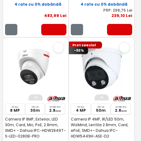
4 rate cu 0% dobândă
4 rate cu 0% dobândă
PRP:
298
,75
Lei
483
,99
Lei
239
,10
Lei
Pret special
-53%
20 fps
LED-uri
lentila fixa
25 fps
LED-uri
lentila fixa
8 MP
30m
2.8
4 MP
50m
2.8
mm
mm
Camera IP 8MP, Exterior, LED
Camera IP 4MP, IR/LED 50m,
30m, Card, Mic, PoE, 2.8mm,
WizMind, Lentila 2.8mm, Card,
SMD+ - Dahua IPC-HDW2849T-
ePoE, SMD+- Dahua IPC-
S-LED-0280B-PRO
HDW5449H-ASE-D2