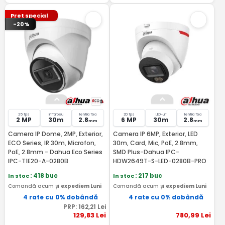
Pret special
-20%
25 fps
Infrarosu
lentila fixa
20 fps
LED-uri
lentila fixa
2 MP
30m
2.8
6 MP
30m
2.8
mm
mm
Camera IP Dome, 2MP, Exterior,
Camera IP 6MP, Exterior, LED
ECO Series, IR 30m, Microfon,
30m, Card, Mic, PoE, 2.8mm,
PoE, 2.8mm - Dahua Eco Series
SMD Plus-Dahua IPC-
IPC-T1E20-A-0280B
HDW2649T-S-LED-0280B-PRO
In stoc
: 418 buc
In stoc
: 217 buc
Comandă acum și
expediem Luni
Comandă acum și
expediem Luni
4 rate cu 0% dobândă
4 rate cu 0% dobândă
PRP:
162
,21
Lei
129
,83
Lei
780
,99
Lei