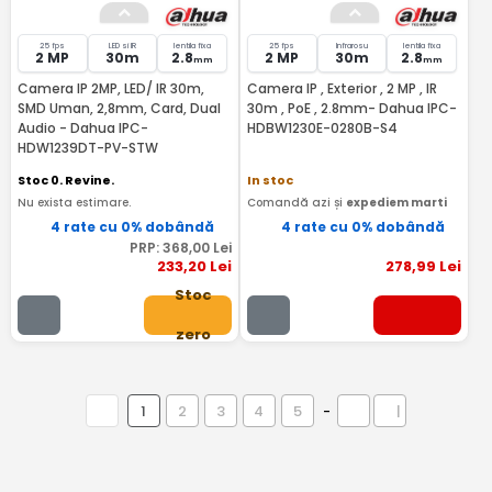
25 fps
LED si IR
lentila fixa
25 fps
Infrarosu
lentila fixa
2 MP
30m
2.8
2 MP
30m
2.8
mm
mm
Camera IP 2MP, LED/ IR 30m,
Camera IP , Exterior , 2 MP , IR
SMD Uman, 2,8mm, Card, Dual
30m , PoE , 2.8mm- Dahua IPC-
Audio - Dahua IPC-
HDBW1230E-0280B-S4
HDW1239DT-PV-STW
Stoc 0. Revine.
In stoc
Nu exista estimare.
Comandă azi și
expediem marti
4 rate cu 0% dobândă
4 rate cu 0% dobândă
PRP:
368
,00
Lei
233
,20
Lei
278
,99
Lei
Stoc
zero
1
2
3
4
5
-
|