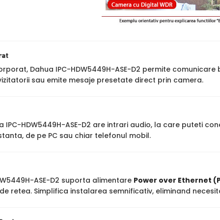
rat
corporat, Dahua IPC-HDW5449H-ASE-D2 permite comunicare bidir
zitatorii sau emite mesaje presetate direct prin camera.
IPC-HDW5449H-ASE-D2 are intrari audio, la care puteti co
stanta, de pe PC sau chiar telefonul mobil.
W5449H-ASE-D2 suporta alimentare
Power over Ethernet (
de retea. Simplifica instalarea semnificativ, eliminand neces