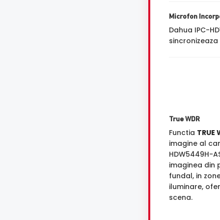
Microfon Incorp
Dahua IPC-H
sincronizeaza 
True WDR
Functia
TRUE 
imagine al ca
HDW5449H-AS
imaginea din p
fundal, in zon
iluminare, ofe
scena.