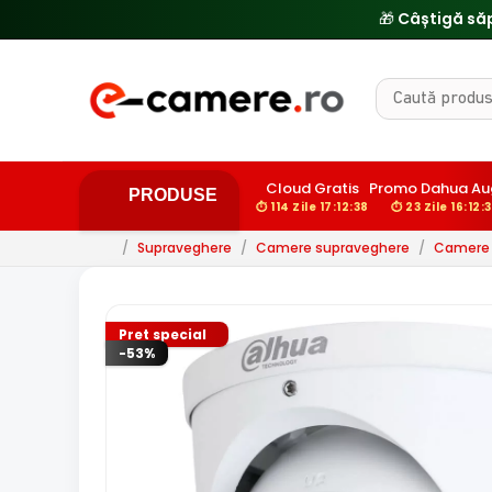
Cloud Gratis
Promo Dahua Au
PRODUSE
⏱ 114 Zile 17:12:37
⏱ 23 Zile 16:12:
/
Supraveghere
/
Camere supraveghere
/
Camere d
Pret special
-53%