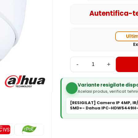
Autentifica-te
Ulti
E
-
+
Variante resigilate disp
Acelasi produs, verificat tehni
[RESIGILAT] Camera IP 4MP, IR/
SMD+- Dahua IPC-HDW5449H