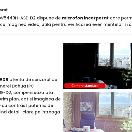
orat
DW5449H-ASE-D2 dispune de
microfon incorporat
care permi
cu imaginea video, utila pentru verificarea evenimentelor si c
WDR
oferita de senzorul de
merei Dahua IPC-
E-D2, compenseaza atat
rim plan, cat si imaginea de
e cu contrast puternic de
rind detalii clare pe intreaga