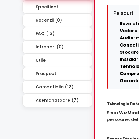
Specificatii
Pe scurt —
Recenzii (0)
Rezoluti
Vedere 
FAQ (13)
Audio:
m
Conecti
Intrebari (0)
Stocare 
Instalar
Utile
Tehnolo
Prospect
Compre
Garanti
Compatibile (12)
Asemanatoare (7)
Tehnologie Dah
Seria
WizMind
persoane, dete