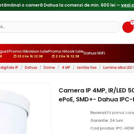
0
gust
Promo Hikvision Iulie
Promo Hilook Iulie
Dahua WiFi
37
⏱ 23 Zile 16:12:37
⏱ 2 Zile 16:12:37
igitale IP
/
Dahua
/
Dome
/
4 MP
/
Lentila fixa
/
Lumina alba LED
Camera IP 4MP, IR/LED 5
ePoE, SMD+- Dahua IP
Recenzii:
Fii primul car
Garantie: 24 luni
Cod produs: IPC-HD