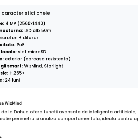
 caracteristici cheie
e:
4 MP (2560x1440)
nocturna:
LED alb 50m
icrofon + difuzor
vitate:
PoE
locala:
slot microSD
e:
exterior (carcasa rezistenta)
gii smart:
WizMind, Starlight
sie:
H.265+
e:
24 luni
ua WizMind
de la Dahua ofera functii avansate de inteligenta artificial
ctie perimetru si analiza comportamentala, ideala pentru apl