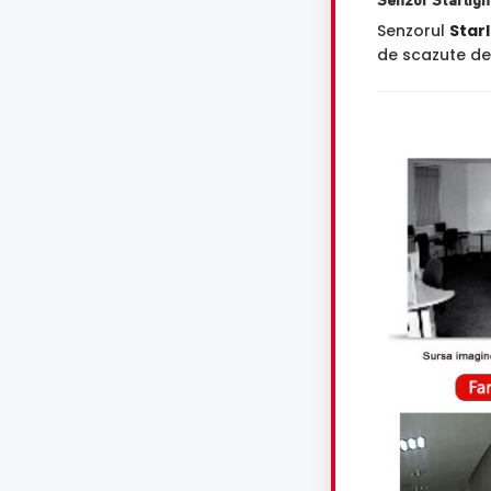
Senzor Starligh
Senzorul
Starl
de scazute de 