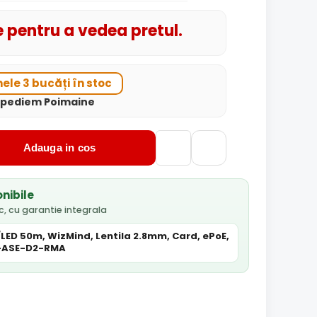
 pentru a vedea pretul.
mele 3 bucăți în stoc
xpediem Poimaine
Adauga in cos
onibile
c, cu garantie integrala
LED 50m, WizMind, Lentila 2.8mm, Card, ePoE,
-ASE-D2-RMA