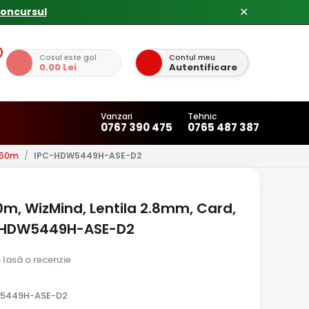
✕
Cosul este gol
Contul meu
0.00 Lei
Autentificare
Vanzari
Tehnic
0767 390 475
0765 487 387
 50m
/
IPC-HDW5449H-ASE-D2
0m, WizMind, Lentila 2.8mm, Card,
C-HDW5449H-ASE-D2
e lasă o recenzie
W5449H-ASE-D2