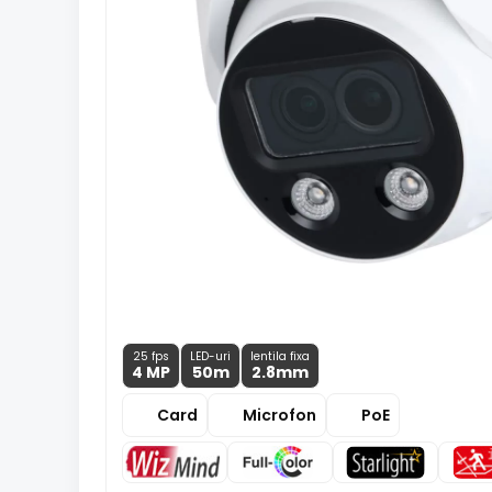
25 fps
LED-uri
lentila fixa
4 MP
50m
2.8
mm
Card
Microfon
PoE