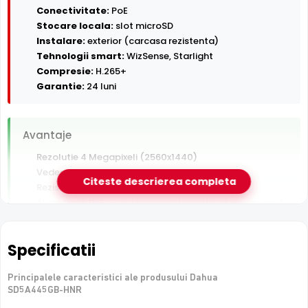
Conectivitate:
PoE
Stocare locala:
slot microSD
Instalare:
exterior (carcasa rezistenta)
Tehnologii smart:
WizSense, Starlight
Compresie:
H.265+
Garantie:
24 luni
Avantaje
Rezolutie 4 Megapixeli (2560x1440)
Vedere nocturna in infrarosu pana la 150 m
Citeste descrierea completa
Rezistenta la exterior — ploaie, praf si inghet
Alimentare PoE — un singur cablu pentru date si curent
Inregistrare pe card MicroSD, functioneaza si fara NVR
Detectie AI om/vehicul (WizSense) — filtreaza alarmele
Specificatii
false
Principalele caracteristici ale produsului Dahua
De luat in calcul
SD5A445GB-HNR
Fara microfon/difuzor — nu inregistreaza audio