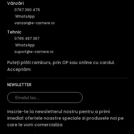
Vânzări
0767 390 475
WhatsApp
vanzari@e-camere.ro
Tehnic
0765 487 387
WhatsApp
suport@e-camere.ro
Puteți plăti ramburs, prin OP sau online cu cardul.
Perimeter Protection
Acceptăm:
NEWSLETTER
Inscrie-te la newsletterul nostru pentru a primi
imediat ofertele noastre speciale si produsele noi pe
Functia camerei IP Dahua SD5A445GB-HNR de detectie
care le vom comercializa
perimetrala inteligenta, spre deosebire de functiile IVS