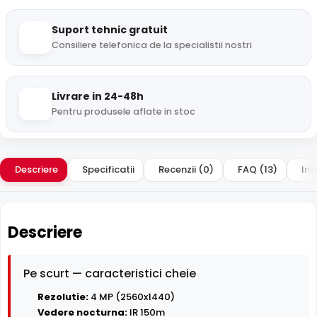
Suport tehnic gratuit
Consiliere telefonica de la specialistii nostri
Livrare in 24-48h
Pentru produsele aflate in stoc
Descriere
Specificatii
Recenzii (0)
FAQ (13)
Int
Descriere
Pe scurt — caracteristici cheie
Rezolutie:
4 MP (2560x1440)
Vedere nocturna:
IR 150m