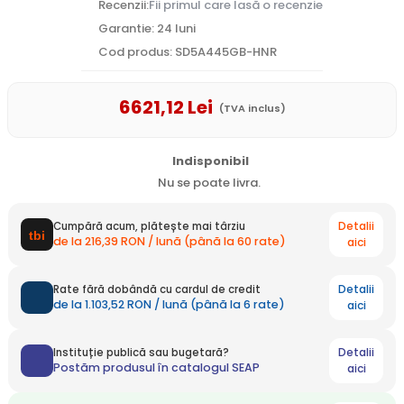
Recenzii:
Fii primul care lasă o recenzie
Garantie: 24 luni
Cod produs: SD5A445GB-HNR
6621
,12
Lei
(TVA inclus)
Indisponibil
Nu se poate livra.
Detalii
Cumpără acum, plătește mai târziu
de la 216,39 RON / lună (până la 60 rate)
aici
Detalii
Rate fără dobândă cu cardul de credit
de la 1.103,52 RON / lună (până la 6 rate)
aici
Detalii
Instituție publică sau bugetară?
Postăm produsul în catalogul SEAP
aici