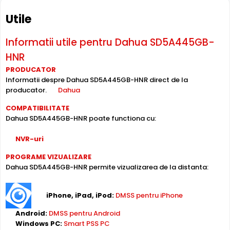
* Specificatiile tehnice ale produsului Dahua SD5A445GB-HNR au
caracter informativ.
Utile
Informatii utile pentru Dahua SD5A445GB-
HNR
PRODUCATOR
Informatii despre Dahua SD5A445GB-HNR direct de la
producator.
Dahua
Intrari Audio
Camera Dahua SD5A445GB-HNR are intrari audio, la care
COMPATIBILITATE
puteti conecta microfoane, permitand supravegherea
Dahua SD5A445GB-HNR poate functiona cu:
audio de la distanta, de pe PC sau chiar telefonul mobil.
NVR-uri
Alimentare PoE
PROGRAME VIZUALIZARE
Dahua SD5A445GB-HNR permite vizualizarea de la distanta:
Dahua SD5A445GB-HNR suporta alimentare
Power over
Ethernet (PoE)
, primind atat date cat si alimentare prin
acelasi cablu de retea. Simplifica instalarea semnificativ,
iPhone, iPad, iPod:
DMSS pentru iPhone
eliminand necesitatea unui cablu de alimentare separat.
Android:
DMSS pentru Android
Windows PC:
Smart PSS PC
Inregistrare pe Card