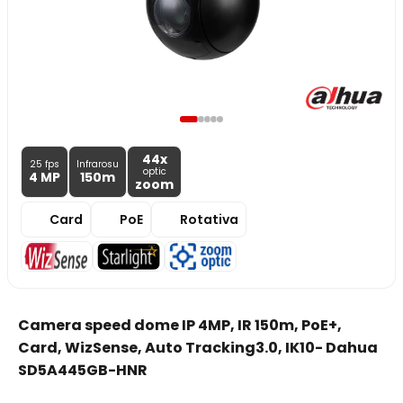
44x
25 fps
Infrarosu
optic
4 MP
150m
zoom
Card
PoE
Rotativa
Camera speed dome IP 4MP, IR 150m, PoE+,
Card, WizSense, Auto Tracking3.0, IK10- Dahua
SD5A445GB-HNR