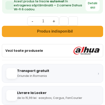
Acest produs te înscrie
automat
în
Detalii
extragerea săptămânală — 2 camere Dahua
aici
Wi-Fi 6 cadou.
-
+
Produs indisponibil
Vezi toate produsele
Transport gratuit
›
Oriunde in Romania
Livrare la Locker
de la 15,99 lei · easybox, Cargus, FanCourier