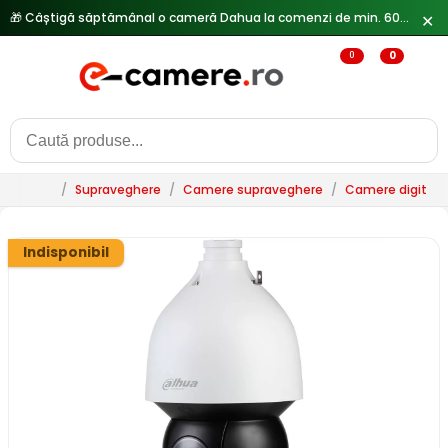
🎁 Câștigă săptămânal o cameră Dahua la comenzi de min. 600 lei —
✕
0
0
/
Supraveghere
/
Camere supraveghere
/
Camere digitale 
Indisponibil