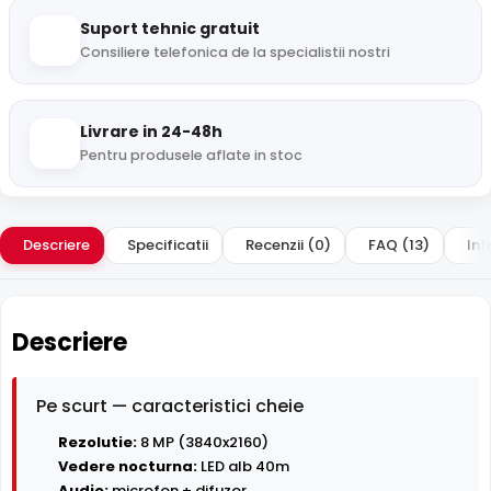
Suport tehnic gratuit
Consiliere telefonica de la specialistii nostri
Livrare in 24-48h
Pentru produsele aflate in stoc
Descriere
Specificatii
Recenzii (0)
FAQ (13)
Int
Descriere
Pe scurt — caracteristici cheie
Rezolutie:
8 MP (3840x2160)
Vedere nocturna:
LED alb 40m
Audio:
microfon + difuzor