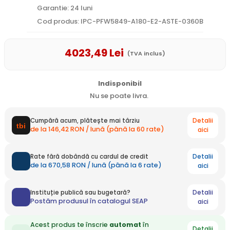
Garantie: 24 luni
Cod produs: IPC-PFW5849-A180-E2-ASTE-0360B
4023
,49
Lei
(TVA inclus)
Indisponibil
Nu se poate livra.
Detalii
Cumpără acum, plătește mai târziu
de la 146,42 RON / lună (până la 60 rate)
aici
Detalii
Rate fără dobândă cu cardul de credit
de la 670,58 RON / lună (până la 6 rate)
aici
Detalii
Instituție publică sau bugetară?
Postăm produsul în catalogul SEAP
aici
Acest produs te înscrie
automat
în
Detalii