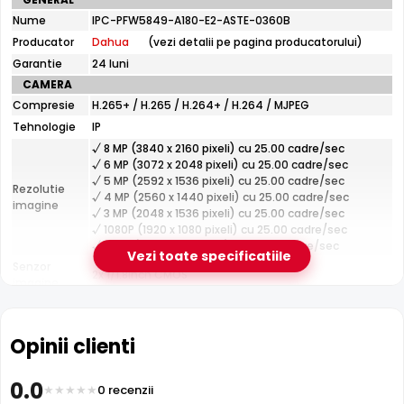
tehnice
Nume
IPC-PFW5849-A180-E2-ASTE-0360B
Dahua
Producator
Dahua
(vezi detalii pe pagina producatorului)
IPC-
PFW5849-
Garantie
24 luni
A180-
CAMERA
E2-
Compresie
H.265+ / H.265 / H.264+ / H.264 / MJPEG
ASTE-
0360B
Tehnologie
IP
√ 8 MP (3840 x 2160 pixeli) cu 25.00 cadre/sec
√ 6 MP (3072 x 2048 pixeli) cu 25.00 cadre/sec
√ 5 MP (2592 x 1536 pixeli) cu 25.00 cadre/sec
Rezolutie
√ 4 MP (2560 x 1440 pixeli) cu 25.00 cadre/sec
imagine
√ 3 MP (2048 x 1536 pixeli) cu 25.00 cadre/sec
√ 1080P (1920 x 1080 pixeli) cu 25.00 cadre/sec
√ 720P (1280 x 720 pixeli) cu 25.00 cadre/sec
Vezi toate specificatiile
Senzor
2x 1/1.8inch CMOS
imagine
Filtru IR Mecanic (ICR)
Fixa
Lentila
Dahua IPC-PFW5849-A180-E2-ASTE-0360B are un
filtru IR
Distanta focala: 3.6 mm(180.0°)
mecanic autoretractabil
ce filtreaza lumina in infrarosu
Lumina alba
Opinii clienti
40 m
pe timpul zilei, pentru a evita defectele de culoare, iar pe
LED
timpul noptii acesta este retras pentru a permite luminii IR
CARCASA
0.0
0 recenzii
sa treaca, imbunatatind vizibilitatea.
Format
Cu picior