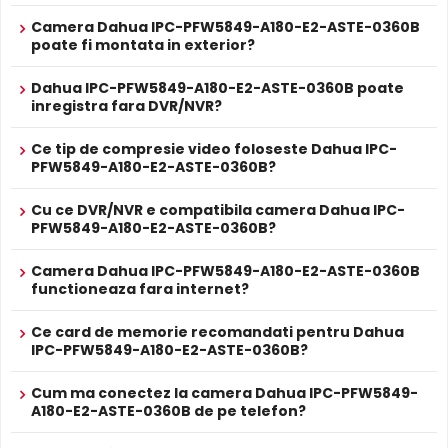
timp real. Sunetul se sincronizeaza cu imaginea video,
Alarma
si 1 iesire alarma
utila pentru verificarea evenimentelor si conversatiilor din
Camera Dahua IPC-PFW5849-A180-E2-ASTE-0360B
ALIMENTARE
poate fi montata in exterior?
zona monitorizata.
12V DC / 11.8 W
Alimentare
Sursa de alimentare NU este inclusa
Dahua IPC-PFW5849-A180-E2-ASTE-0360B poate
True WDR
inregistra fara DVR/NVR?
Da
Alimentare
Functia
TRUE WDR
oferita de senzorul de imagine al
Se poate alimenta printr-un singur cablu UTP/FTP din
POE
NVR sau Switch POE
camerei Dahua IPC-PFW5849-A180-E2-ASTE-0360B,
Ce tip de compresie video foloseste Dahua IPC-
PROSPECT PRODUCATOR
compenseaza atat imaginea din prim plan, cat si
PFW5849-A180-E2-ASTE-0360B?
Prospect
imaginea de fundal, in zone cu contrast puternic de
Dahua IPC-PFW5849-A180-E2-ASTE-0360B
tehnic
Cu ce DVR/NVR e compatibila camera Dahua IPC-
iluminare, oferind detalii clare pe intreaga scena.
PFW5849-A180-E2-ASTE-0360B?
* Specificatiile tehnice ale produsului Dahua IPC-PFW5849-A180-E2-
ASTE-0360B au caracter informativ.
Camera Dahua IPC-PFW5849-A180-E2-ASTE-0360B
functioneaza fara internet?
Ce card de memorie recomandati pentru Dahua
IPC-PFW5849-A180-E2-ASTE-0360B?
Cum ma conectez la camera Dahua IPC-PFW5849-
A180-E2-ASTE-0360B de pe telefon?