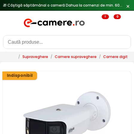
✕
🔥
Reduceri de pana la 25% doar in luna iulie → Vezi ofertele
0
0
/
Supraveghere
/
Camere supraveghere
/
Camere digitale 
Indisponibil