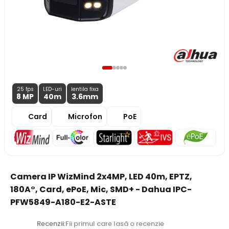
25 fps
LED-uri
lentila fixa
8 MP
40m
3.6
mm
Card
Microfon
PoE
Camera IP WizMind 2x4MP, LED 40m, EPTZ,
180A°, Card, ePoE, Mic, SMD+ - Dahua IPC-
PFW5849-A180-E2-ASTE
Recenzii:
Fii primul care lasă o recenzie