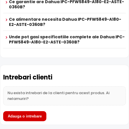
Ce garantie are Dahua IPC-PFW5849-A180-E2-ASTE-
0360B?
Ce alimentare necesita Dahua IPC-PFW5849-A180-
E2-ASTE-0360B?
Difuzor Incorporat
Cu difuzor incorporat, Dahua IPC-PFW5849-A180-E2-
Unde pot gasi specificatiile complete ale Dahua IPC-
ASTE-0360B permite comunicare bidirectionala: puteti
PFW5849-A180-E2-ASTE-0360B?
avertiza intrusii, comunica cu vizitatorii sau emite mesaje
presetate direct prin camera.
Intrari Audio
Camera Dahua IPC-PFW5849-A180-E2-ASTE-0360B are
Intrebari clienti
intrari audio, la care puteti conecta microfoane,
permitand supravegherea audio de la distanta, de pe PC
Nu exista intrebari de la clienti pentru acest produs. Ai
sau chiar telefonul mobil.
nelamuriri?
Alimentare PoE
Dahua IPC-PFW5849-A180-E2-ASTE-0360B suporta
Adauga o intrebare
alimentare
Power over Ethernet (PoE)
, primind atat date
cat si alimentare prin acelasi cablu de retea. Simplifica