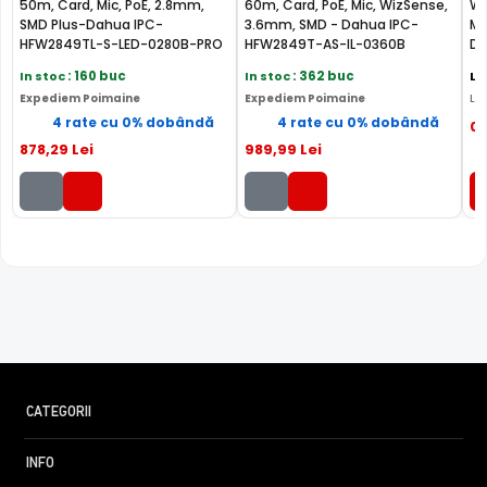
50m, Card, Mic, PoE, 2.8mm,
60m, Card, PoE, Mic, WizSense,
Wi
SMD Plus-Dahua IPC-
3.6mm, SMD - Dahua IPC-
Mi
HFW2849TL-S-LED-0280B-PRO
HFW2849T-AS-IL-0360B
Da
PV
In stoc
: 160 buc
In stoc
: 362 buc
La
Expediem Poimaine
Expediem Poimaine
Liv
4 rate cu 0% dobândă
4 rate cu 0% dobândă
0
TEHNOLOGIA STARLIGHT
878
,29
Lei
989
,99
Lei
Camera DAHUA IPC-PFW5849-A180-E2-ASTE-0360B este
dotata cu un senzor de imagine de ultima generatie:
SONY STARVIS, ce ii ofera camerei o sensibilitate extrem
de scazuta cu ajutorul careia camera poate oferi imagini
color in conditii de iluminare extrem de scazute.
CATEGORII
INFO