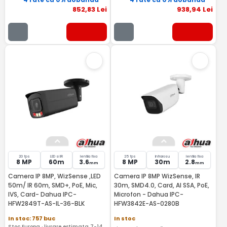
852
,83
Lei
938
,94
Lei
20 fps
LED si IR
lentila fixa
25 fps
Infrarosu
lentila fixa
8 MP
60m
3.6
8 MP
30m
2.8
mm
mm
Camera IP 8MP, WizSense ,LED
Camera IP 8MP WizSense, IR
50m/ IR 60m, SMD+, PoE, Mic,
30m, SMD4.0, Card, AI SSA, PoE,
IVS, Card- Dahua IPC-
Microfon - Dahua IPC-
HFW2849T-AS-IL-36-BLK
HFW3842E-AS-0280B
In stoc: 757 buc
In stoc
Stoc Europa · livrare estimata 7-14