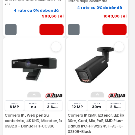
Livrare dupa confirmare
zile
4 rate cu 0% dobândă
4 rate cu 0% dobândă
990
,60
Lei
1043
,00
Lei
25 fps
Infrarosu
lentila fixa
15 fps
LED si IR
lentila fixa
8 MP
nu
3.6
12 MP
30m
2.8
mm
mm
Camera IP , Web pentru
Camera IP 12MP, Exterior, LED/IR
conferinte, 4K UHD, Microfon, 1x
30m, Card, Mic, PoE, SMD Plus-
USB2.0 - Dahua HTI-UC390
Dahua IPC-HFW21249T-AS-IL-
0280B-Black