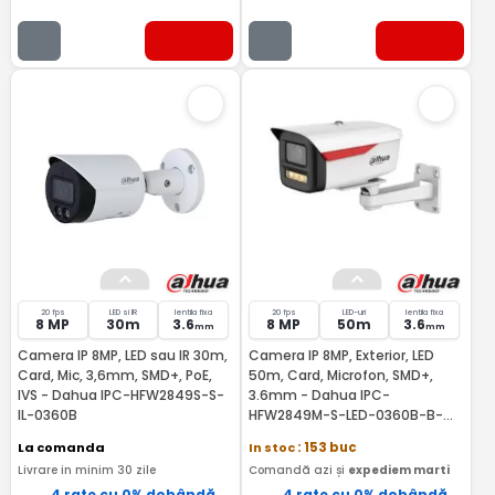
20 fps
LED si IR
lentila fixa
20 fps
LED-uri
lentila fixa
8 MP
30m
3.6
8 MP
50m
3.6
mm
mm
Camera IP 8MP, LED sau IR 30m,
Camera IP 8MP, Exterior, LED
Card, Mic, 3,6mm, SMD+, PoE,
50m, Card, Microfon, SMD+,
IVS - Dahua IPC-HFW2849S-S-
3.6mm - Dahua IPC-
IL-0360B
HFW2849M-S-LED-0360B-B-
PRO
La comanda
In stoc
: 153 buc
Livrare in minim 30 zile
Comandă azi și
expediem marti
4 rate cu 0% dobândă
4 rate cu 0% dobândă