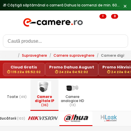
✕
0
0
/
Supraveghere
/
Camere supraveghere
/
Camere digitale
Cloud Gratis
Promo Dahua August
Promo Hikvisio
⏱ 115 Zile 05:52:02
⏱ 24 Zile 04:52:02
⏱ 24 Zile 04
Toate
(49)
Camere
Camere
digitale IP
analogice HD
(36)
(13)
ducătorii
(103)