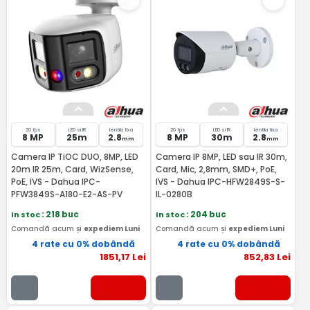
20 fps
LED si IR
lentila fixa
20 fps
LED si IR
lentila fixa
8 MP
25m
2.8
8 MP
30m
2.8
mm
mm
Camera IP TiOC DUO, 8MP, LED
Camera IP 8MP, LED sau IR 30m,
20m IR 25m, Card, WizSense,
Card, Mic, 2,8mm, SMD+, PoE,
PoE, IVS - Dahua IPC-
IVS - Dahua IPC-HFW2849S-S-
PFW3849S-A180-E2-AS-PV
IL-0280B
In stoc
: 218 buc
In stoc
: 204 buc
Comandă acum și
expediem Luni
Comandă acum și
expediem Luni
4 rate cu 0% dobândă
4 rate cu 0% dobândă
1851
,17
Lei
852
,83
Lei