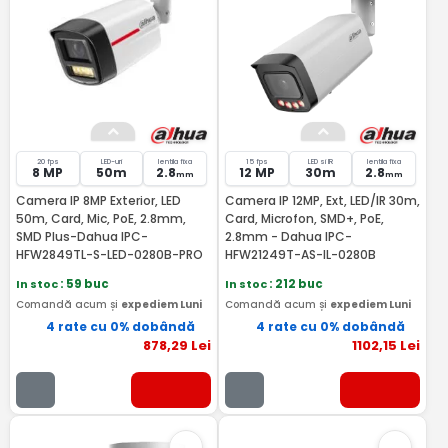
20 fps
LED-uri
lentila fixa
15 fps
LED si IR
lentila fixa
8 MP
50m
2.8
12 MP
30m
2.8
mm
mm
Camera IP 8MP Exterior, LED
Camera IP 12MP, Ext, LED/IR 30m,
50m, Card, Mic, PoE, 2.8mm,
Card, Microfon, SMD+, PoE,
SMD Plus-Dahua IPC-
2.8mm - Dahua IPC-
HFW2849TL-S-LED-0280B-PRO
HFW21249T-AS-IL-0280B
In stoc
: 59 buc
In stoc
: 212 buc
Comandă acum și
expediem Luni
Comandă acum și
expediem Luni
4 rate cu 0% dobândă
4 rate cu 0% dobândă
878
,29
Lei
1102
,15
Lei