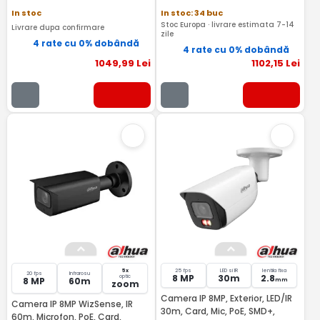
In stoc
In stoc: 34 buc
Stoc Europa · livrare estimata 7-14
Livrare dupa confirmare
zile
4 rate cu 0% dobândă
4 rate cu 0% dobândă
1049
,99
Lei
1102
,15
Lei
5x
25 fps
LED si IR
lentila fixa
20 fps
Infrarosu
8 MP
30m
2.8
optic
8 MP
60m
mm
zoom
Camera IP 8MP, Exterior, LED/IR
Camera IP 8MP WizSense, IR
30m, Card, Mic, PoE, SMD+,
60m, Microfon, PoE, Card,