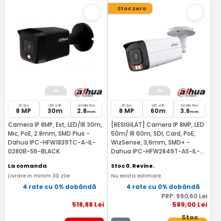
Stoc zero
20 fps
LED si IR
lentila fixa
20 fps
LED si IR
lentila fixa
8 MP
30m
2.8
8 MP
60m
3.6
mm
mm
Camera IP 8MP, Ext, LED/IR 30m,
[RESIGILAT] Camera IP 8MP, LED
Mic, PoE, 2.8mm, SMD Plus -
50m/ IR 60m, SDI, Card, PoE,
Dahua IPC-HFW1839TC-A-IL-
WizSense, 3,6mm, SMD+ -
0280B-S6-BLACK
Dahua IPC-HFW2849T-AS-IL-
RMA
La comanda
Stoc 0. Revine.
Livrare in minim 30 zile
Nu exista estimare.
4 rate cu 0% dobândă
4 rate cu 0% dobândă
PRP:
990
,60
Lei
518
,88
Lei
589
,00
Lei
Stoc