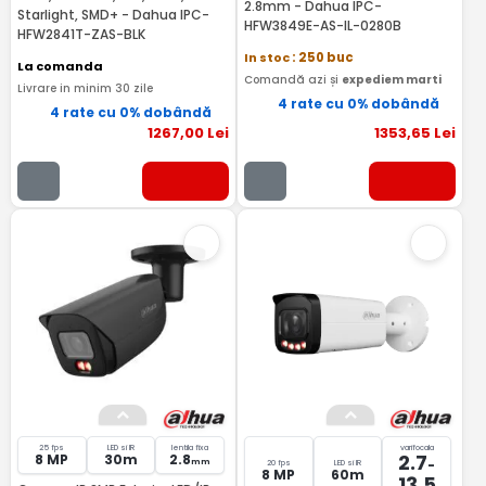
2.8mm - Dahua IPC-
Starlight, SMD+ - Dahua IPC-
HFW3849E-AS-IL-0280B
HFW2841T-ZAS-BLK
In stoc
: 250 buc
La comanda
Comandă azi și
expediem marti
Livrare in minim 30 zile
4 rate cu 0% dobândă
4 rate cu 0% dobândă
1267
,00
Lei
1353
,65
Lei
25 fps
LED si IR
lentila fixa
varifocala
2.7
8 MP
30m
2.8
-
mm
20 fps
LED si IR
8 MP
60m
13.5