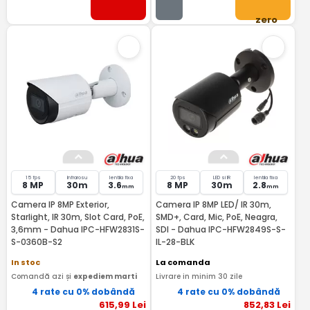
zero
15 fps
Infrarosu
lentila fixa
20 fps
LED si IR
lentila fixa
8 MP
30m
3.6
8 MP
30m
2.8
mm
mm
Camera IP 8MP Exterior,
Camera IP 8MP LED/ IR 30m,
Starlight, IR 30m, Slot Card, PoE,
SMD+, Card, Mic, PoE, Neagra,
3,6mm - Dahua IPC-HFW2831S-
SDI - Dahua IPC-HFW2849S-S-
S-0360B-S2
IL-28-BLK
In stoc
La comanda
Comandă azi și
expediem marti
Livrare in minim 30 zile
4 rate cu 0% dobândă
4 rate cu 0% dobândă
615
,99
Lei
852
,83
Lei