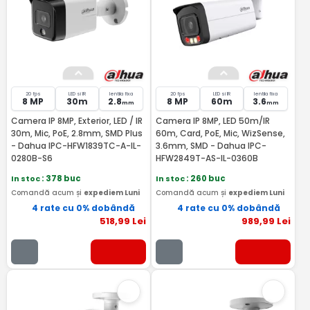
20 fps
LED si IR
lentila fixa
20 fps
LED si IR
lentila fixa
8 MP
30m
2.8
8 MP
60m
3.6
mm
mm
Camera IP 8MP, Exterior, LED / IR
Camera IP 8MP, LED 50m/IR
30m, Mic, PoE, 2.8mm, SMD Plus
60m, Card, PoE, Mic, WizSense,
- Dahua IPC-HFW1839TC-A-IL-
3.6mm, SMD - Dahua IPC-
0280B-S6
HFW2849T-AS-IL-0360B
In stoc
: 378 buc
In stoc
: 260 buc
Comandă acum și
expediem Luni
Comandă acum și
expediem Luni
4 rate cu 0% dobândă
4 rate cu 0% dobândă
518
,99
Lei
989
,99
Lei