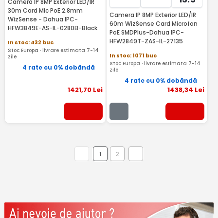
Camera IP 8MP Exterior LED/IR
30m Card Mic PoE 2.8mm
Camera IP 8MP Exterior LED/IR
WizSense - Dahua IPC-
60m WizSense Card Microfon
HFW3849E-AS-IL-0280B-Black
PoE SMDPlus-Dahua IPC-
HFW2849T-ZAS-IL-27135
In stoc: 432 buc
Stoc Europa · livrare estimata 7-14
In stoc: 1071 buc
zile
Stoc Europa · livrare estimata 7-14
4 rate cu 0% dobândă
zile
4 rate cu 0% dobândă
1421
,70
Lei
1438
,34
Lei
1
2