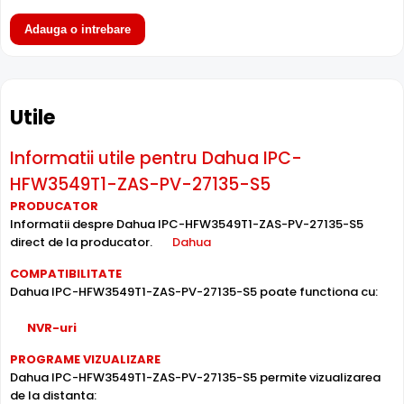
Adauga o intrebare
Utile
Informatii utile pentru Dahua IPC-
Intrari Audio
HFW3549T1-ZAS-PV-27135-S5
Camera Dahua IPC-HFW3549T1-ZAS-PV-27135-S5 are
intrari audio, la care puteti conecta microfoane,
PRODUCATOR
Informatii despre Dahua IPC-HFW3549T1-ZAS-PV-27135-S5
permitand supravegherea audio de la distanta, de pe PC
direct de la producator.
Dahua
sau chiar telefonul mobil.
COMPATIBILITATE
Dahua IPC-HFW3549T1-ZAS-PV-27135-S5 poate functiona cu:
Inregistrare pe Card
Dahua IPC-HFW3549T1-ZAS-PV-27135-S5 dispune de
slot
NVR-uri
card microSD
incorporat, permitand inregistrarea locala
direct pe camera. Utila ca backup sau pentru instalari
PROGRAME VIZUALIZARE
fara DVR/NVR.
Dahua IPC-HFW3549T1-ZAS-PV-27135-S5 permite vizualizarea
de la distanta: