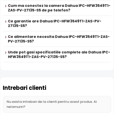
ALIMENTARE
Cum ma conectez la camera Dahua IPC-HFW3549T1-
Microfon Incorporat
12V DC / 011.4 W
ZAS-PV-27135-S5 de pe telefon?
Alimentare
Dahua IPC-HFW3549T1-ZAS-PV-27135-S5 dispune de
Sursa de alimentare NU este inclusa
microfon incorporat
care permite inregistrarea audio in
Alimentare
Ce garantie are Dahua IPC-HFW3549T1-ZAS-PV-
Nu
timp real. Sunetul se sincronizeaza cu imaginea video,
POE
27135-S5?
utila pentru verificarea evenimentelor si conversatiilor din
PROSPECT PRODUCATOR
zona monitorizata.
Prospect
Ce alimentare necesita Dahua IPC-HFW3549T1-ZAS-
Dahua IPC-HFW3549T1-ZAS-PV-27135-S5
tehnic
PV-27135-S5?
True WDR
* Specificatiile tehnice ale produsului Dahua IPC-HFW3549T1-ZAS-PV-
Unde pot gasi specificatiile complete ale Dahua IPC-
Functia
TRUE WDR
oferita de senzorul de imagine al
27135-S5 au caracter informativ.
HFW3549T1-ZAS-PV-27135-S5?
camerei Dahua IPC-HFW3549T1-ZAS-PV-27135-S5,
compenseaza atat imaginea din prim plan, cat si
imaginea de fundal, in zone cu contrast puternic de
iluminare, oferind detalii clare pe intreaga scena.
Intrebari clienti
Nu exista intrebari de la clienti pentru acest produs. Ai
nelamuriri?