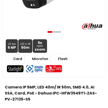
5x
20 fps
LED si IR
optic
5 MP
50m
zoom
Card
Microfon
Flash
Camera IP 5MP, LED 40m/ IR 50m, SMD 4.0, AI
SSA, Card, PoE - Dahua IPC-HFW3549T1-ZAS-
PV-27135-S5