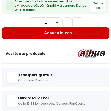
Acest produs te înscrie
automat
în
Detalii
extragerea săptămânală — 2 camere Dahua
aici
Wi-Fi 6 cadou.
-
+
Adauga in cos
Vezi toate produsele
Transport gratuit
›
Oriunde in Romania
Livrare la Locker
de la 15,99 lei · easybox, Cargus, FanCourier