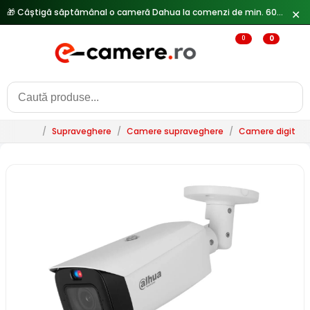
✕
🔥
Reduceri de pana la 25% doar in luna iulie → Vezi ofertele
0
0
/
Supraveghere
/
Camere supraveghere
/
Camere digitale 