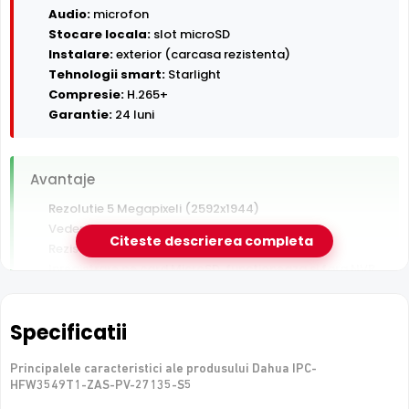
Audio:
microfon
Stocare locala:
slot microSD
Instalare:
exterior (carcasa rezistenta)
Tehnologii smart:
Starlight
Compresie:
H.265+
Garantie:
24 luni
Avantaje
Rezolutie 5 Megapixeli (2592x1944)
Vedere nocturna in infrarosu pana la 50 m
Citeste descrierea completa
Rezistenta la exterior — ploaie, praf si inghet
Inregistrare pe card MicroSD, functioneaza si fara NVR
Detectie AI om/vehicul (SMD Plus) — filtreaza alarmele
false
Specificatii
Garantie 24 luni si suport tehnic gratuit in romana
Principalele caracteristici ale produsului Dahua IPC-
De luat in calcul
HFW3549T1-ZAS-PV-27135-S5
Fara PoE — necesita sursa de alimentare separata