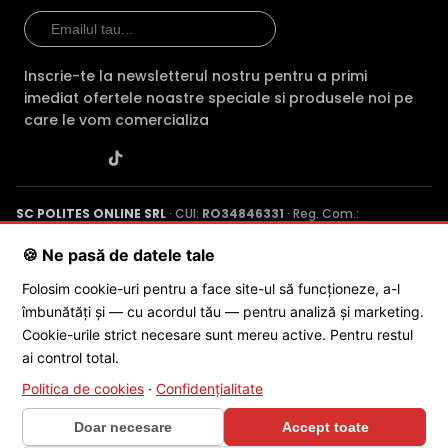
Inscrie-te la newsletterul nostru pentru a primi
imediat ofertele noastre speciale si produsele noi pe
care le vom comercializa
SC POLITES ONLINE SRL
· CUI:
RO34846331
· Reg. Com.:
J2015001227161
· Capital social: 200 RON · Sediu: Str. Petrache
Poenaru, Nr. 1, Craiova, Jud. Dolj ·
Contactează-ne
·
Service produs
🍪 Ne pasă de datele tale
Folosim cookie-uri pentru a face site-ul să funcționeze, a-l
îmbunătăți și — cu acordul tău — pentru analiză și marketing.
© 2026 SC POLITES ONLINE SRL
Cookie-urile strict necesare sunt mereu active. Pentru restul
FILTRU IR MECANIC (ICR / IR Cut Fillter)
ai control total.
Camera DAHUA IPC-HFW3549T1-ZAS-PV-27135-S5 are un
Politica de cookies
·
Confidențialitate
filtru IR Mecanic autoretractabil ce filtreaza lumina in
Doar necesare
Accept toate
infrarosu pe timpul zilei, pentru a evita anumitele defecte