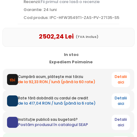
Recenzii:
Fii primul care lasă o recenzie
Garantie: 24 luni
Cod produs: IPC-HFW3549T1-ZAS-PV-27135-S5
2502
,24
Lei
(TVA inclus)
In stoc
Expediem Poimaine
Detalii
Cumpără acum, plătește mai târziu
de la 92,33 RON / lună (până la 60 rate)
aici
Detalii
Rate fără dobândă cu cardul de credit
de la 417,04 RON / lună (până la 6 rate)
aici
Detalii
Instituție publică sau bugetară?
Postăm produsul în catalogul SEAP
aici