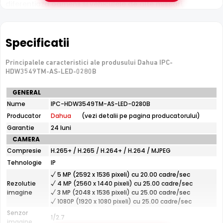
diferentiaza oamenii si vehiculele de alte miscari,
reducand semnificativ alarmele false cauzate de
animale, ploaie sau frunze.
Specificatii
Senzor Starlight
Senzorul
Principalele caracteristici ale produsului Dahua IPC-
Starlight
permite Dahua IPC-HDW3549TM-AS-
HDW3549TM-AS-LED-0280B
LED-0280B sa capteze imagini clare si detaliate chiar si la
niveluri extrem de scazute de luminozitate, fara a fi
Specificatii
GENERAL
necesar iluminat suplimentar.
tehnice
Nume
IPC-HDW3549TM-AS-LED-0280B
Dahua
Producator
Dahua
(vezi detalii pe pagina producatorului)
IPC-
HDW3549TM-
Garantie
24 luni
AS-
CAMERA
LED-
Compresie
H.265+ / H.265 / H.264+ / H.264 / MJPEG
0280B
Tehnologie
IP
√ 5 MP (2592 x 1536 pixeli) cu 20.00 cadre/sec
Rezolutie
√ 4 MP (2560 x 1440 pixeli) cu 25.00 cadre/sec
imagine
√ 3 MP (2048 x 1536 pixeli) cu 25.00 cadre/sec
√ 1080P (1920 x 1080 pixeli) cu 25.00 cadre/sec
Infrarosu Inteligent (Smart IR)
Senzor
1/2.7
Dahua IPC-HDW3549TM-AS-LED-0280B este dotata cu
imagine