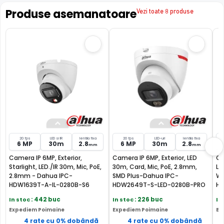
Produse asemanatoare
Vezi toate 8 produse
Perimeter Protection
20 fps
LED si IR
lentila fixa
20 fps
LED-uri
lentila fixa
6 MP
30m
2.8
6 MP
30m
2.8
mm
mm
Camera IP 6MP, Exterior,
Camera IP 6MP, Exterior, LED
Ca
Starlight, LED./IR 30m, Mic, PoE,
30m, Card, Mic, PoE, 2.8mm,
LE
Functia camerei IP Dahua IPC-HDW3549TM-AS-LED-0280B
2.8mm - Dahua IPC-
SMD Plus-Dahua IPC-
Wi
HDW1639T-A-IL-0280B-S6
HDW2649T-S-LED-0280B-PRO
HD
de detectie perimetrala inteligenta, spre deosebire de
functiile IVS clasice, ofera un plus de acuratete, eliminand
In stoc
: 442 buc
In stoc
: 226 buc
In
alarmele false in cazul evenimentelor de tipul: tripwire
Expediem Poimaine
Expediem Poimaine
Ex
(trecerea peste o linie trasata) sau intrusion
4 rate cu 0% dobândă
4 rate cu 0% dobândă