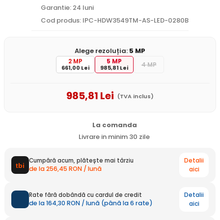
Garantie: 24 luni
Cod produs: IPC-HDW3549TM-AS-LED-0280B
Alege rezoluția:
5 MP
2 MP
5 MP
4 MP
661,00 Lei
985,81 Lei
985
,81
Lei
(TVA inclus)
La comanda
Livrare in minim 30 zile
Detalii
Cumpără acum, plătește mai târziu
de la 256,45 RON / lună
aici
Detalii
Rate fără dobândă cu cardul de credit
de la 164,30 RON / lună (până la 6 rate)
aici