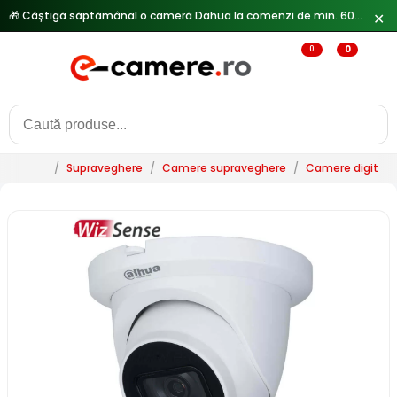
✕
🔥
Reduceri de pana la 25% doar in luna iulie → Vezi ofertele
0
0
/
Supraveghere
/
Camere supraveghere
/
Camere digitale 