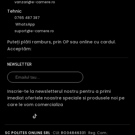
vanzari@e-camere.ro
Tehnic
0765 487 387
WhatsApp
Codare folosind Inteligenta Artificiala
suport@e-camere.ro
Puteți plăti ramburs, prin OP sau online cu cardul.
Acceptăm:
NEWSLETTER
Inscrie-te la newsletterul nostru pentru a primi
imediat ofertele noastre speciale si produsele noi pe
care le vom comercializa
Codarea AI (AI Coding) optimizeaza atat latimea de
banda, cat si perioada de stocare pentru camera IP
Dahua IPC-HDW3549TM-AS-LED-0280B, reducand
costurile implicit, dar totodata imbunatatind imaginea
SC POLITES ONLINE SRL
· CUI:
RO34846331
· Reg. Com.: