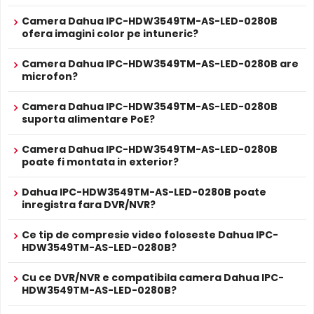
Difuzor
Nu
Camera Dahua IPC-HDW3549TM-AS-LED-0280B
Audio
Nu
ofera imagini color pe intuneric?
Alarma
Nu
Camera Dahua IPC-HDW3549TM-AS-LED-0280B are
ALIMENTARE
microfon?
12V DC / 8.4 W
Alimentare
Sursa de alimentare NU este inclusa
Camera Dahua IPC-HDW3549TM-AS-LED-0280B
Da
Alimentare
suporta alimentare PoE?
Se poate alimenta printr-un singur cablu UTP/FTP din
POE
NVR sau Switch POE
Camera Dahua IPC-HDW3549TM-AS-LED-0280B
PROSPECT PRODUCATOR
poate fi montata in exterior?
Prospect
Dahua IPC-HDW3549TM-AS-LED-0280B
tehnic
Dahua IPC-HDW3549TM-AS-LED-0280B poate
inregistra fara DVR/NVR?
Alimentare PoE
* Specificatiile tehnice ale produsului Dahua IPC-HDW3549TM-AS-LED-
Dahua IPC-HDW3549TM-AS-LED-0280B suporta
0280B au caracter informativ.
Ce tip de compresie video foloseste Dahua IPC-
alimentare
Power over Ethernet (PoE)
, primind atat date
HDW3549TM-AS-LED-0280B?
cat si alimentare prin acelasi cablu de retea. Simplifica
instalarea semnificativ, eliminand necesitatea unui cablu
Cu ce DVR/NVR e compatibila camera Dahua IPC-
de alimentare separat.
HDW3549TM-AS-LED-0280B?