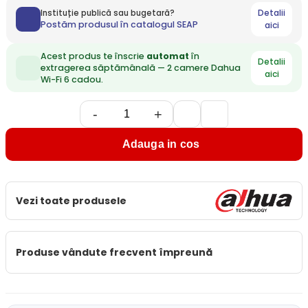
Detalii
Instituție publică sau bugetară?
Postăm produsul în catalogul SEAP
aici
Acest produs te înscrie
automat
în
Detalii
extragerea săptămânală — 2 camere Dahua
aici
Wi-Fi 6 cadou.
-
+
Adauga in cos
Vezi toate produsele
Produse vândute frecvent împreună