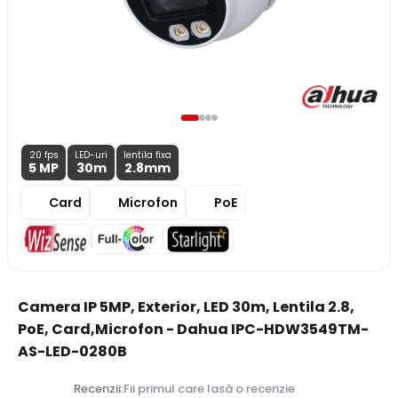
20 fps
LED-uri
lentila fixa
5 MP
30m
2.8
mm
Card
Microfon
PoE
Camera IP 5MP, Exterior, LED 30m, Lentila 2.8,
PoE, Card,Microfon - Dahua IPC-HDW3549TM-
AS-LED-0280B
Recenzii:
Fii primul care lasă o recenzie