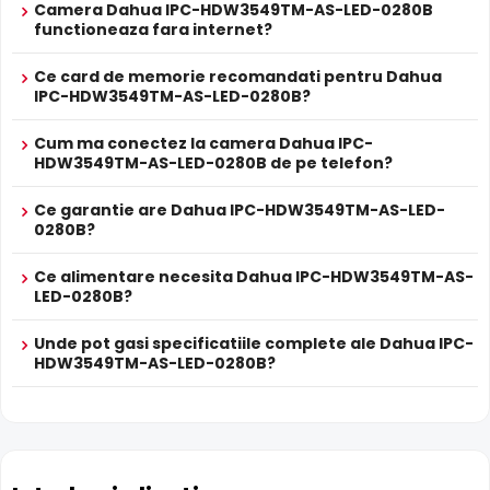
Camera Dahua IPC-HDW3549TM-AS-LED-0280B
Inregistrare pe Card
functioneaza fara internet?
Dahua IPC-HDW3549TM-AS-LED-0280B dispune de
slot
card microSD
incorporat, permitand inregistrarea locala
Ce card de memorie recomandati pentru Dahua
direct pe camera. Utila ca backup sau pentru instalari
IPC-HDW3549TM-AS-LED-0280B?
fara DVR/NVR.
Cum ma conectez la camera Dahua IPC-
HDW3549TM-AS-LED-0280B de pe telefon?
Lentila Fixa
Camera Dahua IPC-HDW3549TM-AS-LED-0280B are o
Ce garantie are Dahua IPC-HDW3549TM-AS-LED-
lentila fixa
ce ofera un unghi fix de vizualizare, ce nu
0280B?
poate fi reglat in momentul instalarii, fiind pretabila in
supravegherea generala a zonelor. Distanta focala este
Ce alimentare necesita Dahua IPC-HDW3549TM-AS-
de 2.8 mm.
LED-0280B?
Unde pot gasi specificatiile complete ale Dahua IPC-
Compresie H.265+
HDW3549TM-AS-LED-0280B?
Cu compresia
H.265+
, Dahua IPC-HDW3549TM-AS-LED-
0280B reduce spatiul de stocare cu pana la 70% fata de
H.264, pastrandu-si aceeasi calitate a imaginii. Economie
majora pe hard disk si banda de retea.