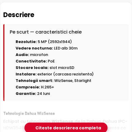
Descriere
Pe scurt — caracteristici cheie
Rezolutie:
5 MP (2592x1944)
Vedere nocturna:
LED alb 30m
Audio:
microfon
Conectivitate:
PoE
Stocare locala:
slot microSD
Instalare:
exterior (carcasa rezistenta)
Tehnologii smart:
WizSense, Starlight
Compresie:
H.265+
Garantie:
24 luni
Tehnologie Dahua WizSense
Echipat cu tehnologia
WizSense
de la Dahua, Dahua IPC-
HDW3549TM-AS-LED-0280B ofera detectie inteligenta ce
Citeste descrierea completa