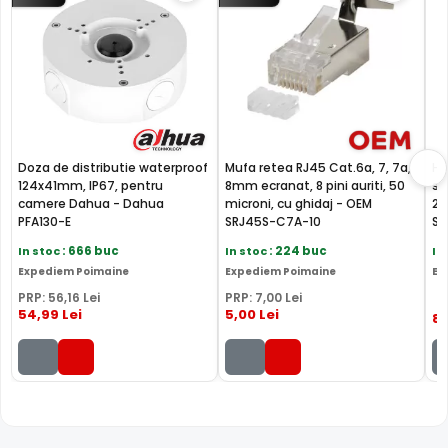
Cu ajutorul functie SMD Plus, camera IP Dahua IPC-
Doza de distributie waterproof
Mufa retea RJ45 Cat.6a, 7, 7a,
Ha
HDW3549TM-AS-LED-0280B, ofera o detectie a miscarii
124x41mm, IP67, pentru
8mm ecranat, 8 pini auriti, 50
su
inteligenta, facand diferenta intre miscarile provocate de
camere Dahua - Dahua
microni, cu ghidaj - OEM
25
PFA130-E
SRJ45S-C7A-10
ST
om sau masina, eliminandu-le pe cele provocate de
vegetatie, animale, insecte, lumini sau chiar ploaie.
In stoc
: 666 buc
In stoc
: 224 buc
In
Expediem Poimaine
Expediem Poimaine
Ex
PRP:
56
,16
Lei
PRP:
7
,00
Lei
54
,99
Lei
5
,00
Lei
87