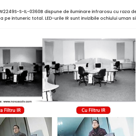
2249S-S-IL-0360B dispune de iluminare infrarosu cu raza d
ara pe intuneric total. LED-urile IR sunt invizibile ochiului uman 