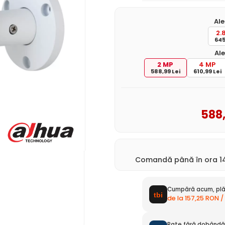
Ale
2.
645
Ale
2 MP
4 MP
588,99 Lei
610,99 Lei
588
Comandă până în ora 14
Cumpără acum, plă
de la 157,25 RON /
Rate fără dobândă 