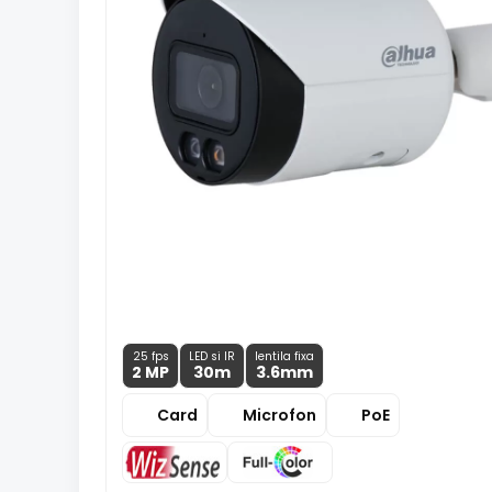
25 fps
LED si IR
lentila fixa
2 MP
30m
3.6
mm
Card
Microfon
PoE