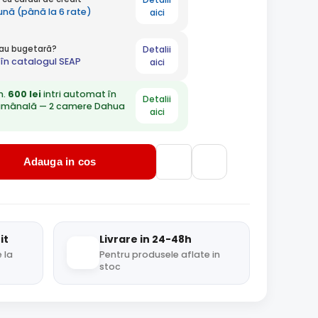
lună (până la 6 rate)
aici
Detalii
 sau bugetară?
în catalogul SEAP
aici
n.
600 lei
intri automat în
Detalii
ămânală — 2 camere Dahua
aici
Adauga in cos
it
Livrare in 24-48h
 la
Pentru produsele aflate in
stoc