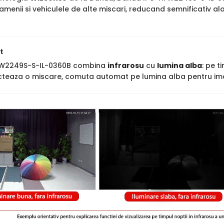
amenii si vehiculele de alte miscari, reducand semnificativ a
t
W2249S-S-IL-0360B combina
infrarosu
cu
lumina alba
: pe t
cteaza o miscare, comuta automat pe lumina alba pentru imag