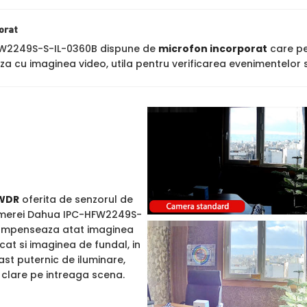
orat
W2249S-S-IL-0360B dispune de
microfon incorporat
care per
za cu imaginea video, utila pentru verificarea evenimentelor s
WDR
oferita de senzorul de
amerei Dahua IPC-HFW2249S-
compenseaza atat imaginea
 cat si imaginea de fundal, in
st puternic de iluminare,
i clare pe intreaga scena.