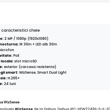
 caracteristici cheie
e:
2 MP / 1080p (1920x1080)
nocturna:
IR 30m + LED alb 30m
icrofon
vitate:
PoE
locala:
slot microSD
e:
exterior (carcasa rezistenta)
gii smart:
WizSense, Smart Dual Light
sie:
H.265+
e:
24 luni
ua WizSense
hnologia
WizSense
de la Dahua, Dahua IPC-HFW2249S-S-IL-036