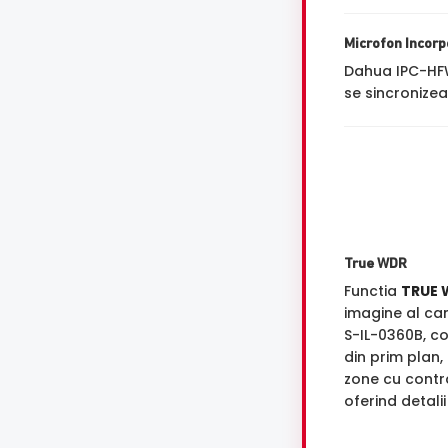
Microfon Incorp
Dahua IPC-HF
se sincronizea
True WDR
Functia
TRUE 
imagine al c
S-IL-0360B, 
din prim plan,
zone cu contra
oferind detali