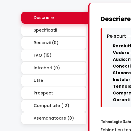
Descriere
Descriere
Specificatii
Pe scurt —
Recenzii (0)
Rezoluti
Vedere 
FAQ (15)
Audio:
m
Conecti
Intrebari (0)
Stocare 
Instalar
Utile
Tehnolo
Prospect
Compre
Garanti
Compatibile (12)
Asemanatoare (8)
Tehnologie Dah
Echipat cu te