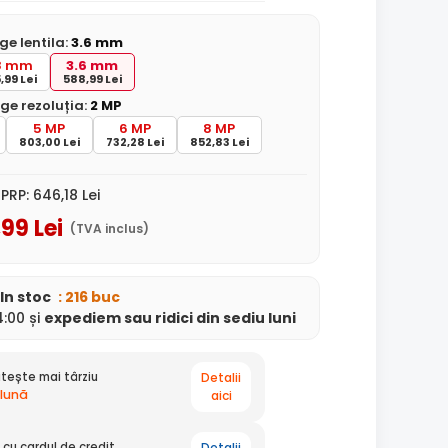
ge lentila:
3.6 mm
8 mm
3.6 mm
,99 Lei
588,99 Lei
ge rezoluția:
2 MP
5 MP
6 MP
8 MP
803,00 Lei
732,28 Lei
852,83 Lei
PRP:
646
,18
Lei
,99
Lei
(TVA inclus)
In stoc
: 216 buc
:00 și
expediem
sau ridici din sediu
luni
Detalii
tește mai târziu
 lună
aici
Detalii
cu cardul de credit