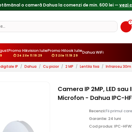
Reduceri de pana la 25% doar in luna iulie → Vezi ofertele
0
gust
Promo Hikvision Iulie
Promo Hilook Iulie
Dahua WiFi
28
⏱ 24 Zile 11:19:28
⏱ 3 Zile 11:19:28
igitale IP
/
Dahua
/
Cu picior
/
2 MP
/
Lentila fixa
/
Infrarosu 30m
Camera IP 2MP, LED sau I
Microfon - Dahua IPC-H
Recenzii:
Fii primul car
Garantie: 24 luni
Cod produs: IPC-HFW