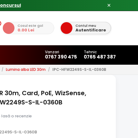
✕
Cosul este gol
Contul meu
0.00 Lei
Autentificare
Vanzari
Tehnic
0767 390 475
0765 487 387
/
Lumina alba LED 30m
/
IPC-HFW2249S-S-IL-0360B
R 30m, Card, PoE, WizSense,
FW2249S-S-IL-0360B
e lasă o recenzie
2249S-S-IL-0360B