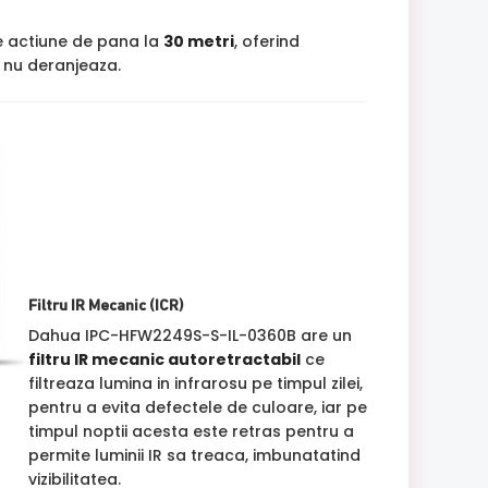
e actiune de pana la
30 metri
, oferind
si nu deranjeaza.
Filtru IR Mecanic (ICR)
Dahua IPC-HFW2249S-S-IL-0360B are un
filtru IR mecanic autoretractabil
ce
filtreaza lumina in infrarosu pe timpul zilei,
pentru a evita defectele de culoare, iar pe
timpul noptii acesta este retras pentru a
permite luminii IR sa treaca, imbunatatind
vizibilitatea.