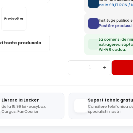
de la 98,17 RON / 
Producător
Instituție publică
Postăm produsul 
La comenzi de mi
zi toate produsele
extragerea săpt
Wi-Fi 6 cadou.
-
+
Livrare la Locker
Suport tehnic gratu
de la 15,99 lei · easybox,
Consiliere telefonica de
Cargus, FanCourier
specialistii nostri