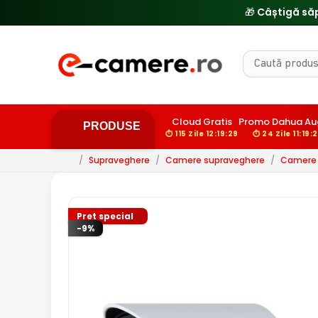
🔥
Cloud Gratis
Promo Dahua Au
PRODUSE
⏱ 115 Zile 12:19:28
⏱ 24 Zile 11:19:
/
Supraveghere
/
Camere supraveghere
/
Camere d
Pret special
-9%