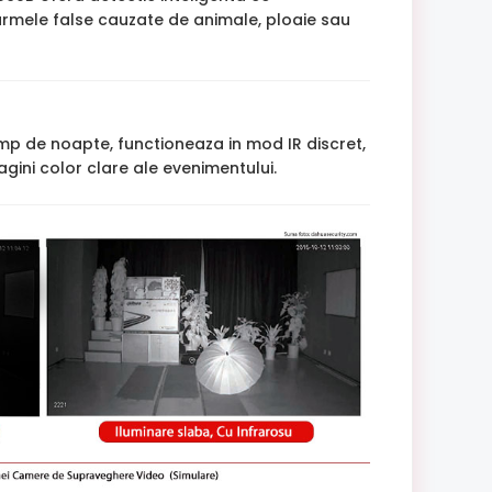
larmele false cauzate de animale, ploaie sau
imp de noapte, functioneaza in mod IR discret,
ini color clare ale evenimentului.