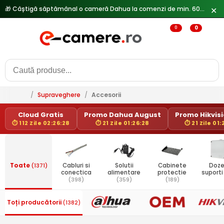
🎁 Câștigă săptămânal o cameră Dahua la comenzi de min. 600 lei —
✕
0
0
/
Supraveghere
/
Accesorii
Cloud Gratis
Promo Dahua August
Promo Hikvisio
⏱ 112 Zile 02:26:27
⏱ 21 Zile 01:26:27
⏱ 21 Zile 01:
Toate
(1371)
Cabluri si
Solutii
Cabinete
Doze
conectica
alimentare
protectie
suport
(398)
(359)
(189)
Toți producătorii
(1382)