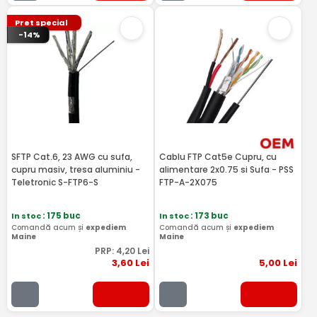
Pret special
-14%
SFTP Cat.6, 23 AWG cu sufa,
Cablu FTP Cat5e Cupru, cu
cupru masiv, tresa aluminiu -
alimentare 2x0.75 si Sufa - PSS
Teletronic S-FTP6-S
FTP-A-2X075
In stoc
: 175 buc
In stoc
: 173 buc
Comandă acum și
expediem
Comandă acum și
expediem
Maine
Maine
PRP:
4
,20
Lei
3
,60
Lei
5
,00
Lei