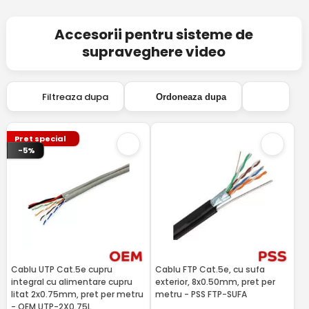
Accesorii pentru sisteme de
supraveghere video
Filtreaza dupa
Ordoneaza dupa
Pret special
-5%
Cablu UTP Cat.5e cupru
Cablu FTP Cat.5e, cu sufa
integral cu alimentare cupru
exterior, 8x0.50mm, pret per
litat 2x0.75mm, pret per metru
metru - PSS FTP-SUFA
- OEM UTP-2X0.75L