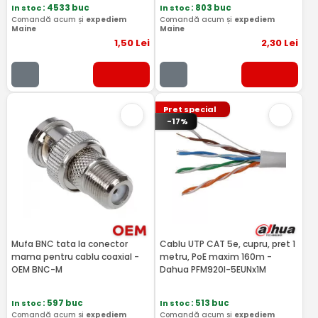
In stoc
: 4533 buc
In stoc
: 803 buc
Comandă acum și
expediem
Comandă acum și
expediem
Maine
Maine
1
,50
Lei
2
,30
Lei
Pret special
-17%
Mufa BNC tata la conector
Cablu UTP CAT 5e, cupru, pret 1
mama pentru cablu coaxial -
metru, PoE maxim 160m -
OEM BNC-M
Dahua PFM920I-5EUNx1M
In stoc
: 597 buc
In stoc
: 513 buc
Comandă acum și
expediem
Comandă acum și
expediem