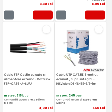
3
,30
Lei
8
,99
Lei
Cablu FTP Cat5e cu sufa si
Cablu UTP CAT.5E, 1 metru ,
alimentare exterior - DataLink
ecranat , cupru integral -
FTP-CAT5-A-SUFA
HikVision DS-1LN5E-E/E-1m
In stoc
: 315 buc
In stoc
: 245 buc
Comandă acum și
expediem
Comandă acum și
expediem
Maine
Maine
4
,00
Lei
1
,50
Lei