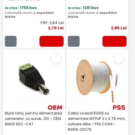
In stoc
: 1755 buc
In stoc
: 1281 buc
Comandă acum și
expediem
Comandă acum și
expediem
Maine
Maine
PRP:
2
,84
Lei
2
,70
Lei
2
,85
Lei
Mufa tata, pentru alimentarea
Cablu coaxial RG59 cu
camerelor, cu surub, 12V - OEM
alimentare MYYUP 2 x 0.75 mm,
MA03 SDC-CAT
culoare alba - PSS COAX-
RG59-2X075