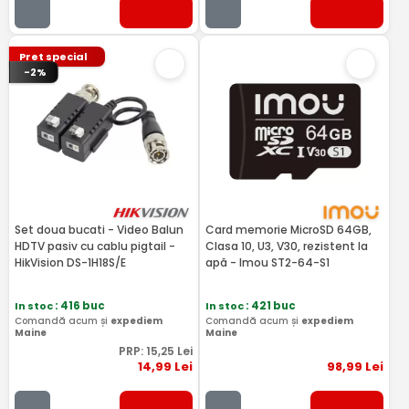
Pret special
-2%
Set doua bucati - Video Balun
Card memorie MicroSD 64GB,
HDTV pasiv cu cablu pigtail -
Clasa 10, U3, V30, rezistent la
HikVision DS-1H18S/E
apă - Imou ST2-64-S1
In stoc
: 416 buc
In stoc
: 421 buc
Comandă acum și
expediem
Comandă acum și
expediem
Maine
Maine
PRP:
15
,25
Lei
14
,99
Lei
98
,99
Lei