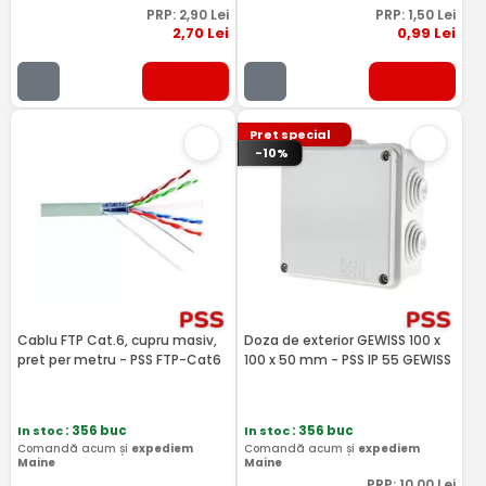
PRP:
2
,90
Lei
PRP:
1
,50
Lei
2
,70
Lei
0
,99
Lei
Pret special
-10%
Cablu FTP Cat.6, cupru masiv,
Doza de exterior GEWISS 100 x
pret per metru - PSS FTP-Cat6
100 x 50 mm - PSS IP 55 GEWISS
In stoc
: 356 buc
In stoc
: 356 buc
Comandă acum și
expediem
Comandă acum și
expediem
Maine
Maine
PRP:
10
,00
Lei