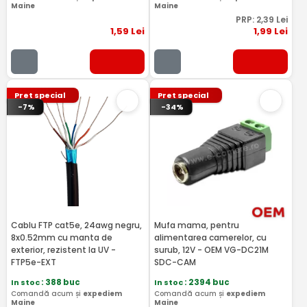
Maine
Maine
PRP:
2
,39
Lei
1
,59
Lei
1
,99
Lei
Pret special
Pret special
-7%
-34%
Cablu FTP cat5e, 24awg negru,
Mufa mama, pentru
8x0.52mm cu manta de
alimentarea camerelor, cu
exterior, rezistent la UV -
surub, 12V - OEM VG-DC21M
FTP5e-EXT
SDC-CAM
In stoc
: 388 buc
In stoc
: 2394 buc
Comandă acum și
expediem
Comandă acum și
expediem
Maine
Maine