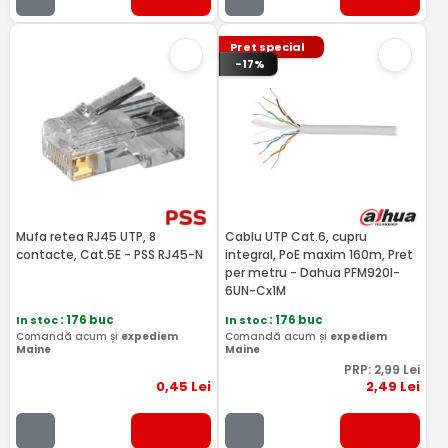
Pret special
-17%
Mufa retea RJ45 UTP, 8
Cablu UTP Cat.6, cupru
contacte, Cat.5E - PSS RJ45-N
integral, PoE maxim 160m, Pret
per metru - Dahua PFM920I-
6UN-Cx1M
In stoc
: 176 buc
In stoc
: 176 buc
Comandă acum și
expediem
Comandă acum și
expediem
Maine
Maine
PRP:
2
,99
Lei
0
,45
Lei
2
,49
Lei