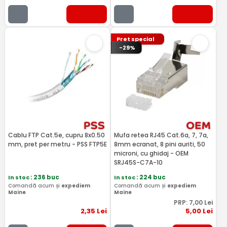
Pret special
-29%
Cablu FTP Cat.5e, cupru 8x0.50
Mufa retea RJ45 Cat.6a, 7, 7a,
mm, pret per metru - PSS FTP5E
8mm ecranat, 8 pini auriti, 50
microni, cu ghidaj - OEM
SRJ45S-C7A-10
In stoc
: 236 buc
In stoc
: 224 buc
Comandă acum și
expediem
Comandă acum și
expediem
Maine
Maine
PRP:
7
,00
Lei
2
,35
Lei
5
,00
Lei