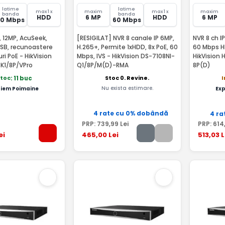
latime
latime
max 1 x
maxim
max 1 x
maxim
banda
banda
HDD
6 MP
HDD
6 MP
80 Mbps
60 Mbps
, 12MP, AcuSeek,
[RESIGILAT] NVR 8 canale IP 6MP,
NVR 8 ch I
USB, recunoastere
H.265+, Permite 1xHDD, 8x PoE, 60
60 Mbps HDMI/VGA Functii IVS -
Mbps, IVS - HikVision DS-7108NI-
HikVision
K1/8P/VPro
Q1/8P/M(D)-RMA
8P(D)
Stoc 0. Revine.
stoc
I
: 11 buc
Nu exista estimare.
iem Poimaine
Ex
4 rate cu 0% dobândă
4 ra
PRP:
739
,99
Lei
PRP:
614
ei
465
,00
Lei
513
,03
L