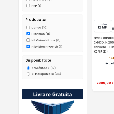
P2P
(1)
Producator
maxim
12 MP
Dahua
(10)
HikVision
(11)
NVR 8 canale 
HikVision HiLook
(6)
2xHDD, H.265
HikVision HiWatch
(1)
camera - Hi
K2/8P(D)
In s
Disponibiltate
Exped
Stoc/Stoc 0
(12)
Si indisponibile
(36)
2095
,99
L