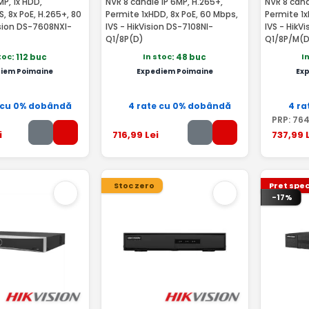
MP, 1x HDD,
NVR 8 canale IP 6MP, H.265+,
NVR 8 cana
, 8x PoE, H.265+, 80
Permite 1xHDD, 8x PoE, 60 Mbps,
Permite 1x
sion DS-7608NXI-
IVS - HikVision DS-7108NI-
IVS - HikV
Q1/8P(D)
Q1/8P/M(D
toc
In stoc
I
: 112 buc
: 48 buc
iem Poimaine
Expediem Poimaine
Ex
 cu 0% dobândă
4 rate cu 0% dobândă
4 ra
PRP:
76
i
716
,99
Lei
737
,99
L
Stoc zero
Pret spec
-17%