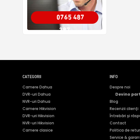
0765 487
387
CATEGORII
INFO
Camere Dahua
Despre noi
DVR-uri Dahua
Devino par
NVR-uri Dahua
Blog
Camere Hikvision
Recenzii clienți
DVR-uri Hikvision
Întrebări și răs
NVR-uri Hikvision
Contact
Camere clasice
Politica de retu
Service & garan