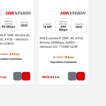
latime
latime
max 2 x
banda
banda
maxim
max 4 x
HDD
80 Mbps
256
12 MP
HDD
Mbps
le IP 12MP, Bitrate 80
NVR 8 canale IP 12MP, 4K, 8 POE,
D, 8 POE - HikVision
Bitrate 256Mbps, 4xHDD -
I-I2/8P/S
HikVision DS-7708NI-I4/8P
n stoc
: 24 buc
In stoc
: 10 buc
pediem Poimaine
Expediem Poimaine
8
Lei
8513
,62
Lei