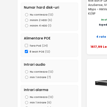
NVR 8ch IP 12
960P (1.3 MP)
(1)
AcuSense, IVS
Numar hard disk-uri
720P (1MP)
(9)
Mbps - HikVi
K1/8P
Nu conteaza
(12)
960H (0.5 MP)
(5)
In s
minim 2 HDD
(6)
Exped
minim 4 HDD
(1)
4 rate
Alimentare POE
fara PoE
(24)
1617
,99
Le
8 iesiri POE
(12)
Intrari audio
Nu conteaza
(12)
min 1 intrare
(7)
Intrari alarma
Nu conteaza
(12)
min 1 intrare
(6)