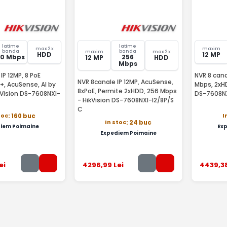
latime
latime
max 2 x
maxim
banda
banda
maxim
max 2 x
HDD
12 MP
80 Mbps
256
12 MP
HDD
Mbps
IP 12MP, 8 PoE
NVR 8 cana
NVR 8canale IP 12MP, AcuSense,
+, AcuSense, AI by
Mbps, 2xHD
8xPoE, Permite 2xHDD, 256 Mbps
kVision DS-7608NXI-
DS-7608NX
- HikVision DS-7608NXI-I2/8P/S
C
toc
I
: 160 buc
In stoc
: 24 buc
iem Poimaine
Ex
Expediem Poimaine
ei
4296
,99
Lei
4439
,3