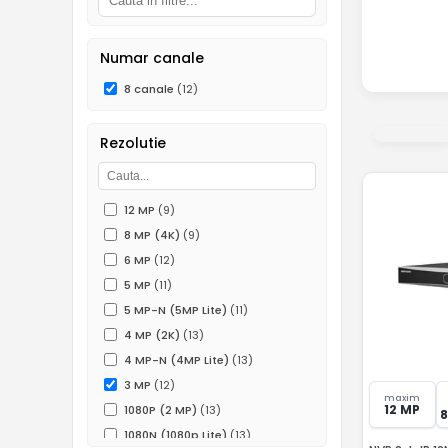
Numar canale
8 canale
(12)
Rezolutie
12 MP
(9)
8 MP (4K)
(9)
6 MP
(12)
5 MP
(11)
5 MP-N (5MP Lite)
(11)
4 MP (2K)
(13)
4 MP-N (4MP Lite)
(13)
3 MP
(12)
maxim
12 MP
1080P (2 MP)
(13)
1080N (1080p Lite)
(13)