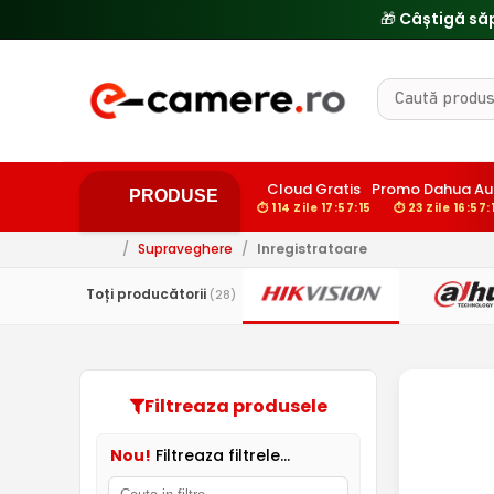
🎁 Câștigă să
Cloud Gratis
Promo Dahua Au
PRODUSE
⏱ 114 Zile 17:57:14
⏱ 23 Zile 16:57:
/
Supraveghere
/
Inregistratoare
Toți producătorii
(28)
Filtreaza produsele
Nou!
Filtreaza filtrele...