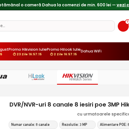
ptămânal o cameră Dahua la comenzi de min. 600 lei —
vezi 
0
gust
Promo Hikvision Iulie
Promo Hilook Iulie
Dahua WiFi
14
⏱ 23 Zile 16:57:14
⏱ 2 Zile 16:57:14
DVR/NVR-uri 8 canale 8 iesiri poe 3MP Hi
cu urmatoarele specificat
Numar canale: 8 canale
Rezolutie: 3 MP
Alimentare POE: 8