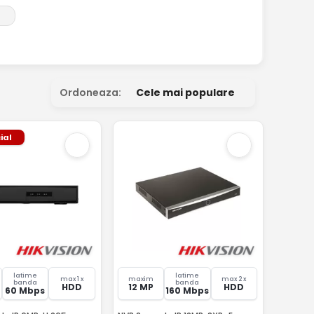
Ordoneaza:
Cele mai populare
ial
latime
latime
max 1 x
maxim
max 2 x
banda
banda
HDD
12 MP
HDD
60 Mbps
160 Mbps