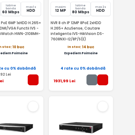
latime
latime
max 1 x
maxim
max 2 x
banda
banda
HDD
12 MP
HDD
60 Mbps
80 Mbps
P PoE 6MP 1xHDD H.265+
NVR 8 ch IP 12MP 8PoE 2xHDD
H.265+ AcuSense, Cautare
 HiWatch HWN-2108MH-
inteligenta IVS-HikVision DS-
7608NXI-I2/8P/S(E)
n stoc
In stoc
: 10 buc
: 14 buc
pediem Poimaine
Expediem Poimaine
te cu 0% dobândă
4 rate cu 0% dobândă
,92
Lei
ei
1931
,99
Lei