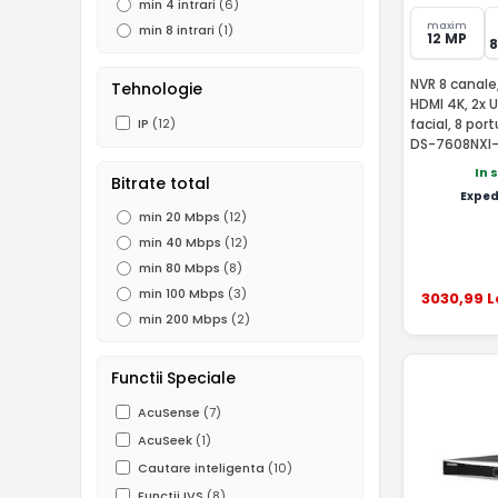
min 4 intrari
(6)
maxim
min 8 intrari
(1)
12 MP
NVR 8 canale
Tehnologie
HDMI 4K, 2x 
facial, 8 porturi PoE - HikVision
IP
(12)
DS-7608NXI-
In 
Bitrate total
Exped
min 20 Mbps
(12)
min 40 Mbps
(12)
min 80 Mbps
(8)
min 100 Mbps
(3)
3030
,99
L
min 200 Mbps
(2)
Functii Speciale
AcuSense
(7)
AcuSeek
(1)
Cautare inteligenta
(10)
Functii IVS
(8)