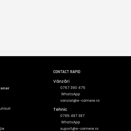
CONTACT RAPID
Vânzări
0767 390 475
tener
WhatsApp
vanzari@e-camere.ro
punsuri
Tehnic
0765 487 387
r
WhatsApp
ție
suport@e-camere.ro