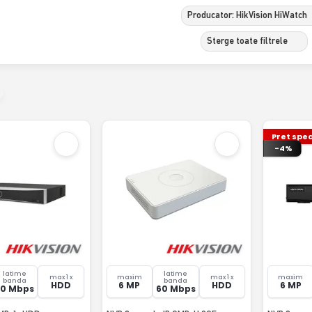
Producator: HikVision HiWatch
Sterge toate filtrele
Pret spec
-4%
latime
latime
max 1 x
maxim
max 1 x
maxim
banda
banda
HDD
6 MP
HDD
6 MP
80 Mbps
60 Mbps