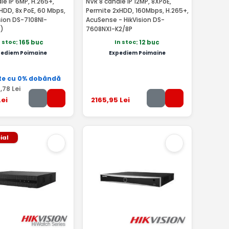
le IP 6MP, H.265+,
NVR 8 canale IP 12MP, 8XPoE,
HDD, 8x PoE, 60 Mbps,
Permite 2xHDD, 160Mbps, H.265+,
ision DS-7108NI-
AcuSense - HikVision DS-
)
7608NXI-K2/8P
n stoc
In stoc
: 165 buc
: 12 buc
pediem Poimaine
Expediem Poimaine
te cu 0% dobândă
4
,78
Lei
ei
2165
,95
Lei
ial