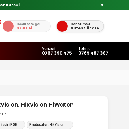
concursul
✕
Cosul este gol
Contul meu
0.00 Lei
Autentificare
Vanzari
Tehnic
0767 390 475
0765 487 387
kVision, HikVision HiWatch
ii:
 iesiri POE
Producator: HikVision