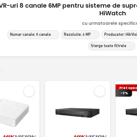
R-uri 8 canale 6MP pentru sisteme de supra
HiWatch
cu urmatoarele specificat
Numar canale: 8 canale
Rezolutie: 6 MP
Producator: HikVis
Sterge toate filtrele
Pret spec
-3%