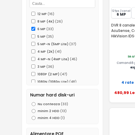
12 fps /canal
12 MP
(16)
6 MP
8 MP (4K)
(26)
DVR 8 canale
6 MP
(33)
AcuSense, Ca
HikVision ID
5 MP
(35)
5 MP-N (5MP Lite)
(37)
4 MP (2K)
(41)
In 
4 MP-N (4MP Lite)
(45)
Comandă pâ
3 MP
(36)
ex
1080P (2 MP)
(47)
1080N (1080p Lite)
(48)
4 rate
960P (1.3 MP)
(11)
480
,99
Le
Numar hard disk-uri
720P (1MP)
(41)
Nu conteaza
(33)
960H (0.5 MP)
(22)
minim 2 HDD
(13)
minim 4 HDD
(1)
Alimentare POE