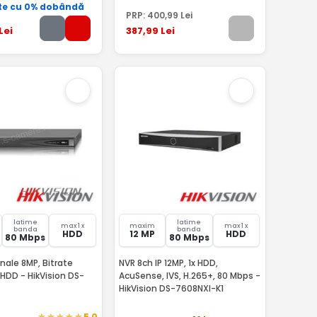
te cu 0% dobândă
PRP:
400
,99
Lei
Lei
387
,99
Lei
latime
latime
max 1 x
maxim
max 1 x
banda
banda
HDD
12 MP
HDD
80 Mbps
80 Mbps
anale 8MP, Bitrate
NVR 8ch IP 12MP, 1x HDD,
HDD - HikVision DS-
AcuSense, IVS, H.265+, 80 Mbps -
HikVision DS-7608NXI-K1
5,0