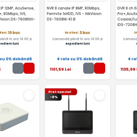
 IP 12MP, AcuSense,
NVR 8 canale IP 8MP, 80Mbps,
DVR 8 ch 
+, 80Mbps, IVS,
Permite 1xHDD, IVS - HikVision
Pro+,AcuS
Vision DS-7608NXI-
DS-7608NI-K1 B
Coaxial,Fun
IDS-7208
stoc
In stoc
I
: 10 buc
: 3 buc
nă în ora 14:00 și
Comandă până în ora 14:00 și
Comandă
pediem luni
expediem luni
 cu 0% dobândă
4 rate cu 0% dobândă
4 ra
i
1101
,59
Lei
1135
,99
Pret special
-8%