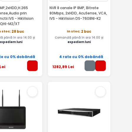
6MP,2xHDD,H.265
NVR 8 canale IP 8MP, Bitrate
ense,Audio prin
80Mbps, 2xHDD, AcuSense, VCA,
ctii IVS - HikVision
IVS - HikVision DS-7608NI-K2
HQHI-M2/XT
n stoc
In stoc
: 28 buc
: 2 buc
 până în ora 14:00 și
Comandă până în ora 14:00 și
expediem luni
expediem luni
te cu 0% dobândă
4 rate cu 0% dobândă
Lei
1282
,89
Lei