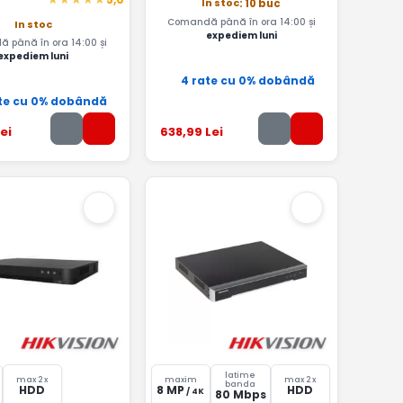
In stoc
: 10 buc
Comandă până în ora 14:00 și
In stoc
expediem luni
 până în ora 14:00 și
expediem luni
4 rate cu 0% dobândă
te cu 0% dobândă
ei
638
,99
Lei
latime
max 2 x
maxim
max 2 x
banda
HDD
8 MP
HDD
/ 4K
80 Mbps