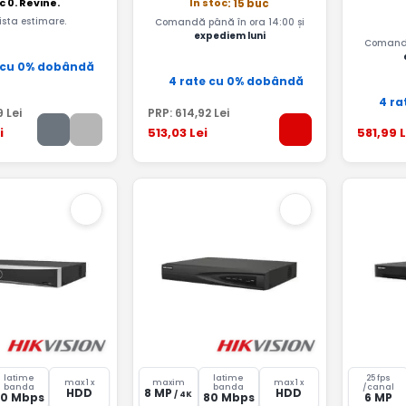
c 0. Revine.
In stoc
: 15 buc
ista estimare.
Comandă până în ora 14:00 și
expediem luni
Comandă
 cu 0% dobândă
4 rate cu 0% dobândă
4 ra
9
Lei
PRP:
614
,92
Lei
i
513
,03
Lei
581
,99
L
latime
latime
25 fps
max 1 x
maxim
max 1 x
banda
banda
/canal
HDD
8 MP
HDD
/ 4K
80 Mbps
80 Mbps
6 MP