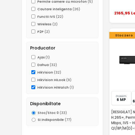
Permite camere cu microfon
(5)
Cautare inteligenta
(26)
2165
,95
Le
Functii IVS
(22)
Wireless
(2)
P2P
(2)
Stoc zero
Producator
Ajax
(1)
Dahua
(32)
HikVision
(32)
HikVision HiLook
(9)
HikVision HiWatch
(1)
maxim
6 MP
Disponibiltate
[RESIGILAT] N
Stoc/Stoc 0
(33)
H.265+, Perm
Si indisponibile
(77)
Mbps, IVS - 
Q1/8P/M(D)