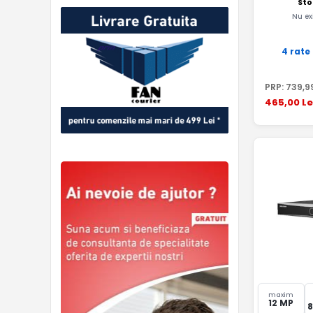
Sto
Nu ex
4 rate
PRP:
739
,9
465
,00
Le
maxim
12 MP