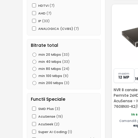
HDTVI
(7)
AHD
(7)
IP
(33)
ANALOGICA (CVBS)
(7)
Bitrate total
min 20 Mbps
(33)
min 40 Mbps
(33)
min 80 Mbps
(24)
maxim
min 100 Mbps
(9)
12 MP
1
min 200 Mbps
(3)
NVR 8 canale 
Permite 2xHD
Functii Speciale
AcuSense - H
7608NXI-K2/
SMD Plus
(3)
In 
AcuSense
(19)
Comandă pâ
AcuSeek
(2)
ex
Super AI Coding
(1)