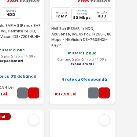
max 1 x
latime
maxim
max 1 x
HDD
banda
12 MP
HDD
80 Mbps
le 8MP + 8 IP max 8MP,
NVR 8ch IP 12MP, 1x HDD,
IVS, Permite 1xHDD,
AcuSense, IVS, 8x PoE, H.265+, 80
kVision iDS-7208HUHI-
Mbps - HikVision DS-7608NXI-
K1/8P
n stoc
: 21 buc
In stoc
: 112 buc
 până în ora 14:00 și
Comandă până în ora 14:00 și
expediem azi
expediem azi
te cu 0% dobândă
4 rate cu 0% dobândă
0
,84
Lei
Lei
1617
,99
Lei
ial