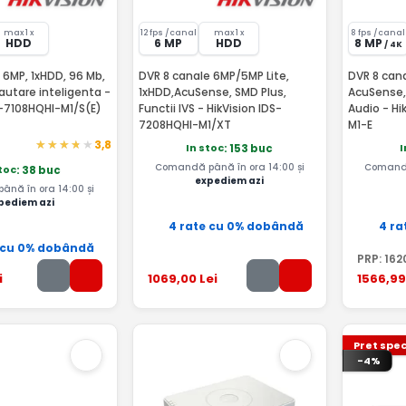
max 1 x
12 fps /canal
max 1 x
8 fps /canal
HDD
6 MP
HDD
8 MP
/ 4K
 6MP, 1xHDD, 96 Mb,
DVR 8 canale 6MP/5MP Lite,
DVR 8 cana
utare inteligenta -
1xHDD,AcuSense, SMD Plus,
AcuSense, 
S-7108HQHI-M1/S(E)
Functii IVS - HikVision IDS-
Audio - Hi
7208HQHI-M1/XT
M1-E
3,8
In stoc
I
: 153 buc
Comandă până în ora 14:00 și
Comandă
stoc
: 38 buc
expediem azi
nă în ora 14:00 și
pediem azi
4 rate cu 0% dobândă
4 ra
 cu 0% dobândă
PRP:
162
i
1069
,00
Lei
1566
,99
Pret spec
-4%