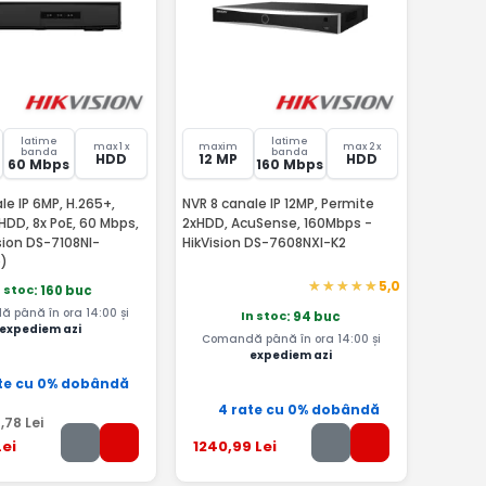
latime
latime
max 1 x
maxim
max 2 x
banda
banda
HDD
12 MP
HDD
60 Mbps
160 Mbps
le IP 6MP, H.265+,
NVR 8 canale IP 12MP, Permite
HDD, 8x PoE, 60 Mbps,
2xHDD, AcuSense, 160Mbps -
ision DS-7108NI-
HikVision DS-7608NXI-K2
)
5,0
n stoc
: 160 buc
 până în ora 14:00 și
In stoc
: 94 buc
expediem azi
Comandă până în ora 14:00 și
expediem azi
te cu 0% dobândă
4 rate cu 0% dobândă
4
,78
Lei
ei
1240
,99
Lei