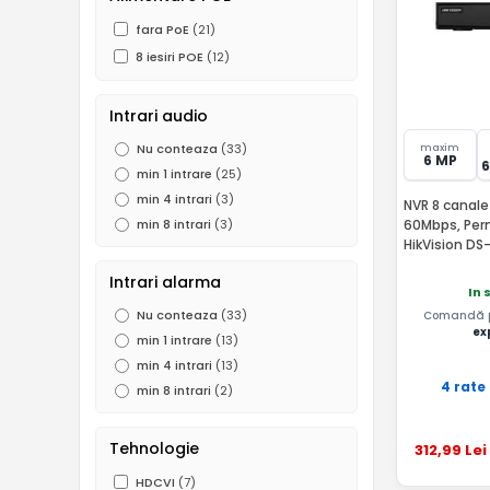
fara PoE
(21)
8 iesiri POE
(12)
Intrari audio
Nu conteaza
(33)
maxim
6 MP
min 1 intrare
(25)
min 4 intrari
(3)
NVR 8 canale 
60Mbps, Perm
min 8 intrari
(3)
HikVision DS
Intrari alarma
In 
Nu conteaza
(33)
Comandă pâ
ex
min 1 intrare
(13)
min 4 intrari
(13)
4 rate
min 8 intrari
(2)
Tehnologie
312
,99
Lei
HDCVI
(7)