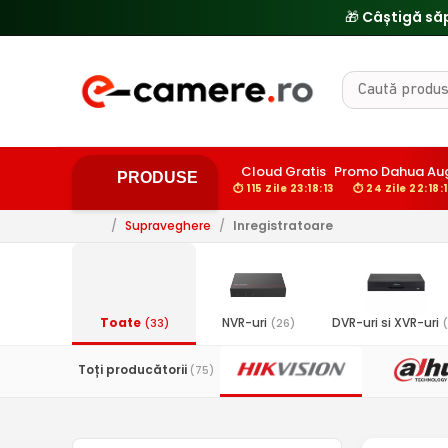
Cloud Gratis
Promo Dahua Au
PRODUSE
⏱ 115 Zile 23:18:12
⏱ 24 Zile 22:18:
/
Supraveghere
/
Inregistratoare
Toate
NVR-uri
DVR-uri si XVR-uri
(33)
(26)
(
Toți producătorii
(75)