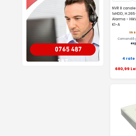
NVR 8 canale
1xHDD, H.265
Alarma - Hik
K1-A
In 
Comandă pâ
ex
0765 487
4 rate
387
680
,99
Le