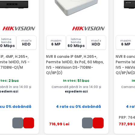
latime
latime
max 1 x
maxim
max 1 x
maxim
banda
banda
HDD
6 MP
HDD
6 MP
60 Mbps
60 Mbps
IP, 4MP, H.265+,
NVR 8 canale IP 6MP, H.265+,
NVR 8 cana
ite 1xHDD, IVS -
Permite 1xHDD, 8x PoE, 60 Mbps,
Permite 1x
-7108NI-Q1/M
IVS - HikVision DS-7108NI-
IVS - HikV
Q1/8P(D)
Q1/8P/M(D
stoc
In stoc
I
: 2 buc
: 51 buc
nă în ora 14:00 și
Comandă până în ora 14:00 și
Comandă
pediem azi
expediem azi
 cu 0% dobândă
4 rate cu 0% dobândă
4 ra
PRP:
76
716
,99
Lei
737
,99
L