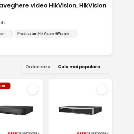
veghere video HikVision, HikVision
ii:
ion
Producator: HikVision HiWatch
Ordoneaza:
Cele mai populare
ial