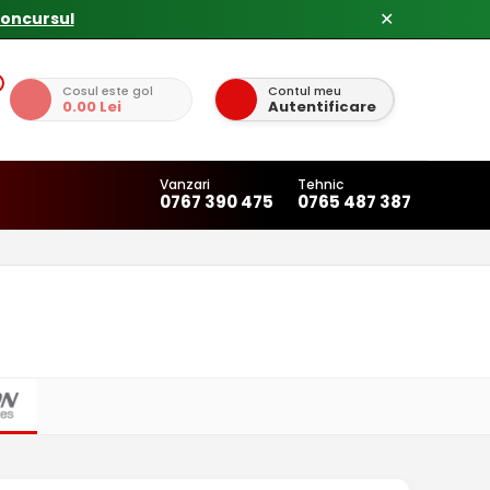
✕
Cosul este gol
Contul meu
0.00 Lei
Autentificare
Vanzari
Tehnic
0767 390 475
0765 487 387