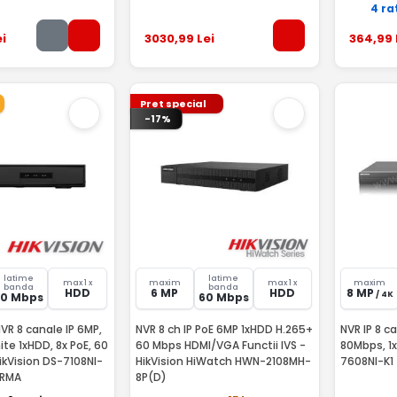
4 ra
i
3030
,99
Lei
364
,99
Pret special
-17%
latime
latime
max 1 x
maxim
max 1 x
maxim
banda
banda
HDD
6 MP
HDD
8 MP
/ 4K
60 Mbps
60 Mbps
VR 8 canale IP 6MP,
NVR 8 ch IP PoE 6MP 1xHDD H.265+
NVR IP 8 c
ite 1xHDD, 8x PoE, 60
60 Mbps HDMI/VGA Functii IVS -
80Mbps, 1x
HikVision DS-7108NI-
HikVision HiWatch HWN-2108MH-
7608NI-K1
-RMA
8P(D)