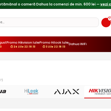
0
gust
Promo Hikvision Iulie
Promo Hilook Iulie
Dahua WiFi
12
⏱ 24 Zile 22:18:12
⏱ 3 Zile 22:18:12
7)