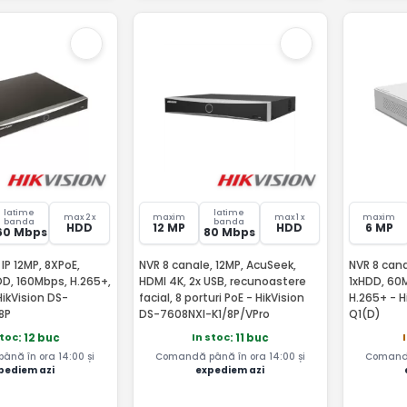
latime
latime
max 2 x
maxim
max 1 x
maxim
banda
banda
HDD
12 MP
HDD
6 MP
60 Mbps
80 Mbps
IP 12MP, 8XPoE,
NVR 8 canale, 12MP, AcuSeek,
NVR 8 cana
D, 160Mbps, H.265+,
HDMI 4K, 2x USB, recunoastere
1xHDD, 60M
ikVision DS-
facial, 8 porturi PoE - HikVision
H.265+ - H
8P
DS-7608NXI-K1/8P/VPro
Q1(D)
stoc
In stoc
: 12 buc
: 11 buc
nă în ora 14:00 și
Comandă până în ora 14:00 și
Comandă
pediem azi
expediem azi