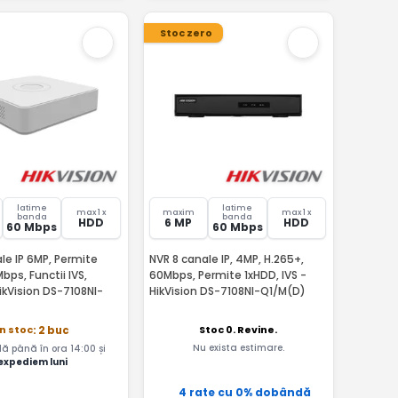
Stoc zero
latime
latime
max 1 x
maxim
max 1 x
banda
banda
HDD
6 MP
HDD
60 Mbps
60 Mbps
le IP 6MP, Permite
NVR 8 canale IP, 4MP, H.265+,
bps, Functii IVS,
60Mbps, Permite 1xHDD, IVS -
ikVision DS-7108NI-
HikVision DS-7108NI-Q1/M(D)
Stoc 0. Revine.
In stoc
: 2 buc
Nu exista estimare.
 până în ora 14:00 și
expediem luni
4 rate cu 0% dobândă