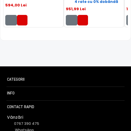
4 rate cu 0% dobândă
594
,00
Lei
951
,99
Lei
12
CATEGORII
INFO
CONTACT RAPID
Vânzări
0767 390 475
WhatsApp