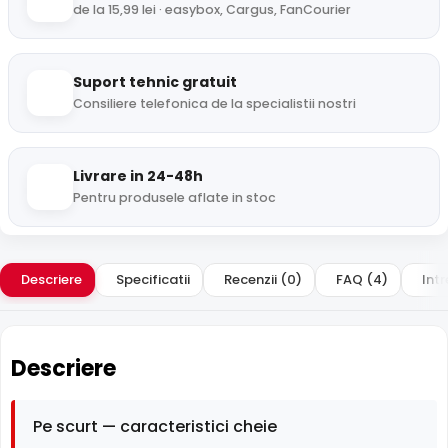
de la 15,99 lei · easybox, Cargus, FanCourier
Suport tehnic gratuit
Consiliere telefonica de la specialistii nostri
Livrare in 24-48h
Pentru produsele aflate in stoc
Descriere
Specificatii
Recenzii (0)
FAQ (4)
Intr
Descriere
Pe scurt — caracteristici cheie