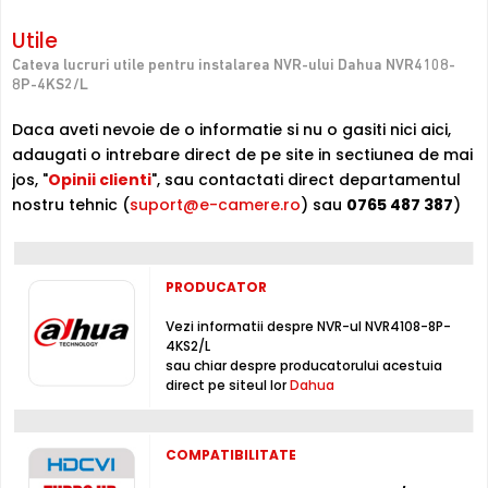
video
, ce poate inregistra imagini provenite de la
Utile
camere IP de supraveghere
, ce au o rezolutie maxima
de 8 Megapixeli, in limita a 80 MB/secunda, pe intreg
Cateva lucruri utile pentru instalarea NVR-ului Dahua NVR4108-
sistemul.
8P-4KS2/L
Daca aveti nevoie de o informatie si nu o gasiti nici aici,
Inregistrare
adaugati o intrebare direct de pe site in sectiunea de mai
Puteti inregistra imagini de la camere de supraveghere
jos, "
Opinii clienti
", sau contactati direct departamentul
video, pe acest NVR, folosind compresia H.265 Pro+ /
nostru tehnic (
suport@e-camere.ro
) sau
0765 487 387
)
H.265 Pro / H.265 / H.264+ / H.264, non-stop sau chiar
dupa un orar (fortat, la detectie miscare, lipsa semnal
video, mascare camera, etc.), folosind un hard disk intern,
neinclus in pachet (maxim 1 x 10000 Gb, neinclus)
PRODUCATOR
DMSS - Aplicatie gratuita ultra-performanta
Vezi informatii despre NVR-ul NVR4108-8P-
4KS2/L
sau chiar despre producatorului acestuia
direct pe siteul lor
Dahua
COMPATIBILITATE