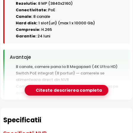
Rezolutie:
8 MP (3840x2160)
Conectivitate:
PoE
Canale:
8 canale
Hard disk:
1 slot(uri) (max 1 x 10000 Gb)
Compresie:
H.265
Garantie:
24 luni
Avantaje
8 canale, camere pana la 8 Megapixeli (4K Ultra HD)
Switch PoE integrat (8 porturi) — camerele se
alimenteaza direct din NVR
Compresie H.265+ — arhiva video de 2x mai lunga pe
Citeste descrierea completa
acelasi HDD
Acces de pe telefon din orice retea, prin aplicatia
producatorului (P2P)
Garantie 24 luni si suport tehnic gratuit in romana
Specificatii
De luat in calcul