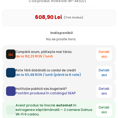
Cod produs: NVR4108-8P-4KS2/L
608
,90
Lei
(TVA inclus)
Indisponibil
Nu se poate livra.
Detalii
Cumpără acum, plătește mai târziu
de la 162,23 RON / lună
aici
Detalii
Rate fără dobândă cu cardul de credit
de la 101,48 RON / lună (până la 6 rate)
aici
Detalii
Instituție publică sau bugetară?
Postăm produsul în catalogul SEAP
aici
Acest produs te înscrie
automat
în
Detalii
extragerea săptămânală — 2 camere Dahua
aici
Wi-Fi 6 cadou.