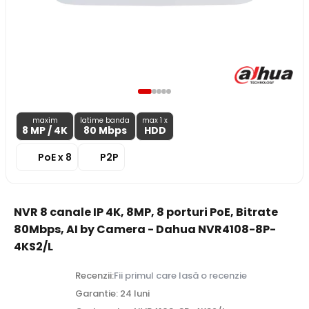
maxim
latime banda
max 1 x
8 MP
/ 4K
80 Mbps
HDD
PoE x 8
P2P
NVR 8 canale IP 4K, 8MP, 8 porturi PoE, Bitrate
80Mbps, AI by Camera - Dahua NVR4108-8P-
4KS2/L
Recenzii:
Fii primul care lasă o recenzie
Garantie: 24 luni