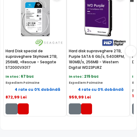
Compresie
H.265
H.265+
H.2
Garantie
24 luni
24 luni
24 l
Comparatie detaliata:
Dahua NVR4108-8P-4KS2/L vs
Dahua NVR1108HS-8P-S3/H →
·
Dahua NVR4108-8P-
4KS2/L vs Dahua NVR4108HS-8P-4KS3 →
·
Dahua
NVR4108-8P-4KS2/L vs Dahua NVR4108HS-8P-EI →
Hard Disk special de
Hard disk supraveghere 2TB,
Ca
supraveghere SkyHawk 2TB,
Purple SATA 6 Gb/s, 5400RPM,
me
256MB, +Rescue - Seagate
180MB/s, 256MB - Western
Da
ST2000VX017
Digital WD23PURZ
In stoc
: 67 buc
In stoc
: 215 buc
In
Expediem Poimaine
Expediem Poimaine
Ex
4 rate cu 0% dobândă
4 rate cu 0% dobândă
PR
1
,
872
,99
Lei
959
,99
Lei