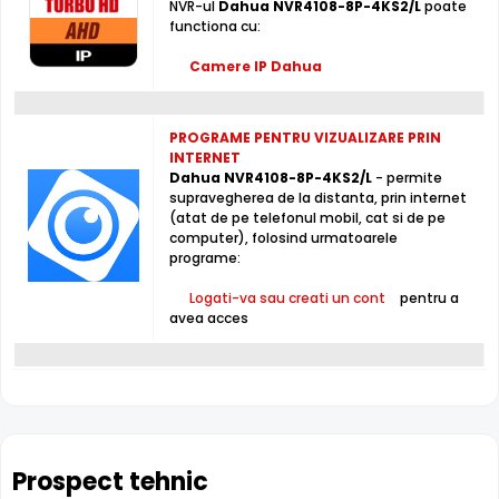
NVR-ul
Dahua NVR4108-8P-4KS2/L
poate
functiona cu:
Camere IP Dahua
Poti vizualiza atat live, cat si inregistrarile NVR-ului
NVR4108-8P-4KS2/L, prin internet, direct de pe telefonul
PROGRAME PENTRU VIZUALIZARE PRIN
INTERNET
mobil, instaland aplicatia
DMSS
, direct din Google Play
Dahua NVR4108-8P-4KS2/L
- permite
(Android) sau App Store (iPhone). Configurarea aplicatie
supravegherea de la distanta, prin internet
se face extrem de simplu, iar adaugarea DVR-ului se face
(atat de pe telefonul mobil, cat si de pe
prin scanarea unui cod QR disponibil pe echipament sau
computer), folosind urmatoarele
in meniul acestuia.
programe:
In plus, iti poti activa notificari direct in aplicatie, la
Logati-va sau creati un cont
pentru a
detectia miscarii sau la diverse evenimente utile (eroare
avea acces
hard disk, lipsa semnal video, etc.)
Switch 8 porturi POE (Power Over Ethernet)
Puteti alimenta maxim 8 camere de supraveghere video IP
Prospect tehnic
ce permit aceasta functie, direct din acest NVR NVR4108-