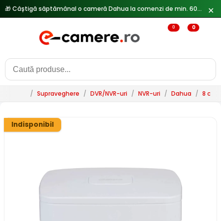
🎁 Câștigă săptămânal o cameră Dahua la comenzi de min. 600 lei —
✕
0
0
/
Supraveghere
/
DVR/NVR-uri
/
NVR-uri
/
Dahua
/
8 can
Indisponibil