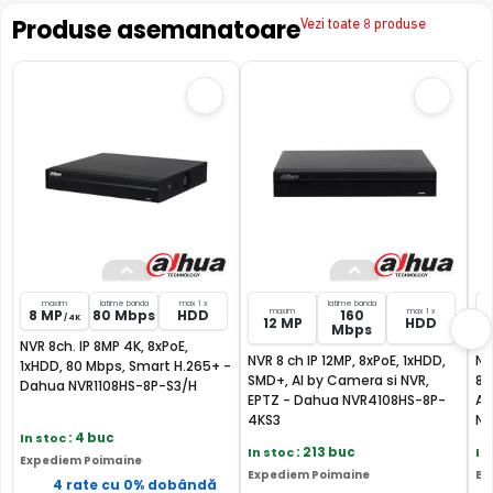
Produse asemanatoare
Vezi toate 8 produse
maxim
latime banda
max 1 x
latime banda
maxim
max 1 x
8 MP
80 Mbps
HDD
160
/ 4K
12 MP
HDD
Mbps
NVR 8ch. IP 8MP 4K, 8xPoE,
NVR 8 ch IP 12MP, 8xPoE, 1xHDD,
NV
1xHDD, 80 Mbps, Smart H.265+ -
SMD+, AI by Camera si NVR,
8x
Dahua NVR1108HS-8P-S3/H
EPTZ - Dahua NVR4108HS-8P-
AI
4KS3
NV
In stoc
: 4 buc
In stoc
: 213 buc
In
Expediem Poimaine
Expediem Poimaine
Ex
4 rate cu 0% dobândă