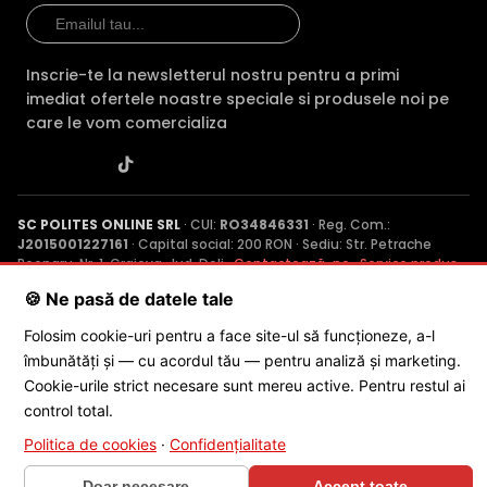
Inscrie-te la newsletterul nostru pentru a primi
imediat ofertele noastre speciale si produsele noi pe
care le vom comercializa
SC POLITES ONLINE SRL
· CUI:
RO34846331
· Reg. Com.:
J2015001227161
· Capital social: 200 RON · Sediu: Str. Petrache
Poenaru, Nr. 1, Craiova, Jud. Dolj ·
Contactează-ne
·
Service produs
🍪 Ne pasă de datele tale
Folosim cookie-uri pentru a face site-ul să funcționeze, a-l
© 2026 SC POLITES ONLINE SRL
îmbunătăți și — cu acordul tău — pentru analiză și marketing.
Cookie-urile strict necesare sunt mereu active. Pentru restul ai
control total.
Politica de cookies
·
Confidențialitate
Doar necesare
Accept toate