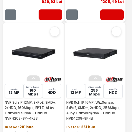
929
,93
Lei
1205
,49
Lei
latime banda
latime banda
maxim
max 2 x
maxim
max 2 x
160
256
12 MP
HDD
12 MP
HDD
Mbps
Mbps
NVR 8ch IP 12MP, 8xPoE, SMD+,
NVR 8ch IP 16MP, WizSense,
2xHDD, 160Mbps, EPTZ, AI by
8xPoE, SMD+, 2xHDD, 256Mbps,
Camera si NVR - Dahua
AI by Camera/NVR - Dahua
NVR4208-8P-4KS3
NVR4208-8P-EI
In stoc
: 201 buc
In stoc
: 251 buc