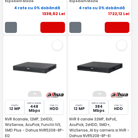
Expediem Maine
Expediem Maine
4 rate cu 0% dobândă
4 rate cu 0% dobândă
1339
,52
Lei
1722
,12
Lei
latime banda
latime banda
maxim
max 2 x
maxim
max 2 x
448
384
12 MP
HDD
12 MP
HDD
Mbps
Mbps
NVR 8canale, 12MP, 2xHDD,
NVR 8 canale 32MP, 8xPoE,
WizSense, AcuPick, Functii IVS,
AcuPick, 2xHDD, SMD+,
SMD Plus - Dahua NVR5208-8P-
WizSense, AI by camera si NVR -
EI2
Dahua NVR5208-8P-EI