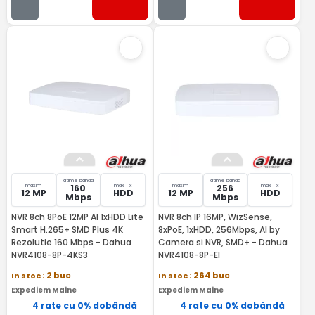
latime banda
latime banda
maxim
max 1 x
maxim
max 1 x
160
256
12 MP
HDD
12 MP
HDD
Mbps
Mbps
NVR 8ch 8PoE 12MP Al 1xHDD Lite
NVR 8ch IP 16MP, WizSense,
Smart H.265+ SMD Plus 4K
8xPoE, 1xHDD, 256Mbps, AI by
Rezolutie 160 Mbps - Dahua
Camera si NVR, SMD+ - Dahua
NVR4108-8P-4KS3
NVR4108-8P-EI
In stoc
: 2 buc
In stoc
: 264 buc
Expediem Maine
Expediem Maine
4 rate cu 0% dobândă
4 rate cu 0% dobândă