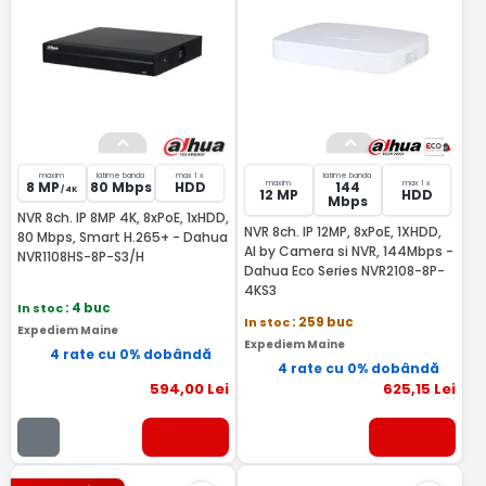
maxim
latime banda
max 1 x
latime banda
maxim
max 1 x
8 MP
80 Mbps
HDD
144
/ 4K
12 MP
HDD
Mbps
NVR 8ch. IP 8MP 4K, 8xPoE, 1xHDD,
NVR 8ch. IP 12MP, 8xPoE, 1XHDD,
80 Mbps, Smart H.265+ - Dahua
AI by Camera si NVR, 144Mbps -
NVR1108HS-8P-S3/H
Dahua Eco Series NVR2108-8P-
4KS3
In stoc
: 4 buc
In stoc
: 259 buc
Expediem Maine
Expediem Maine
4 rate cu 0% dobândă
4 rate cu 0% dobândă
594
,00
Lei
625
,15
Lei