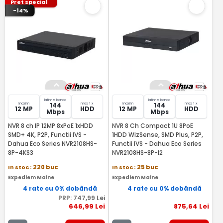
Pret special
-14%
latime banda
latime banda
maxim
max 1 x
maxim
max 1 x
144
144
12 MP
HDD
12 MP
HDD
Mbps
Mbps
NVR 8 ch IP 12MP 8xPoE 1xHDD
NVR 8 Ch Compact 1U 8PoE
SMD+ 4K, P2P, Functii IVS -
1HDD WizSense, SMD Plus, P2P,
Dahua Eco Series NVR2108HS-
Functii IVS - Dahua Eco Series
8P-4KS3
NVR2108HS-8P-I2
In stoc
: 220 buc
In stoc
: 25 buc
Expediem Maine
Expediem Maine
4 rate cu 0% dobândă
4 rate cu 0% dobândă
PRP:
747
,99
Lei
646
,99
Lei
875
,64
Lei