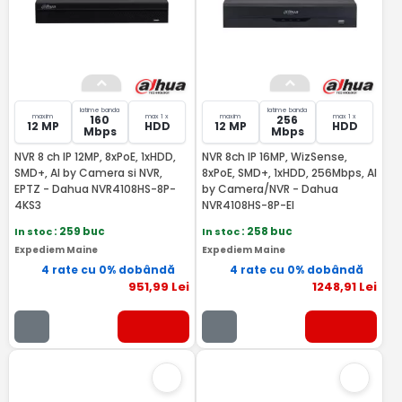
latime banda
latime banda
maxim
max 1 x
maxim
max 1 x
160
256
12 MP
HDD
12 MP
HDD
Mbps
Mbps
NVR 8 ch IP 12MP, 8xPoE, 1xHDD,
NVR 8ch IP 16MP, WizSense,
SMD+, AI by Camera si NVR,
8xPoE, SMD+, 1xHDD, 256Mbps, AI
EPTZ - Dahua NVR4108HS-8P-
by Camera/NVR - Dahua
4KS3
NVR4108HS-8P-EI
In stoc
: 259 buc
In stoc
: 258 buc
Expediem Maine
Expediem Maine
4 rate cu 0% dobândă
4 rate cu 0% dobândă
951
,99
Lei
1248
,91
Lei