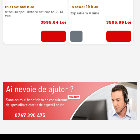
In stoc: 565 buc
In stoc
: 19 buc
Stoc Europa · livrare estimata 7-14
Expediem Maine
zile
3595
,64
Lei
3595
,99
Lei
0767 390 475