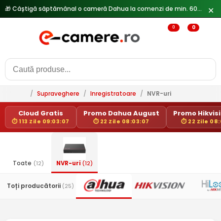
🎁 Câștigă săptămânal o cameră Dahua la comenzi de min. 600 lei —
✕
0
0
/
Supraveghere
/
Inregistratoare
/
NVR-uri
Cloud Gratis
Promo Dahua August
Promo Hikvisi
⏱ 113 Zile 09:03:06
⏱ 22 Zile 08:03:06
⏱ 22 Zile 08
Toate
(12)
NVR-uri
(12)
Toți producătorii
(25)