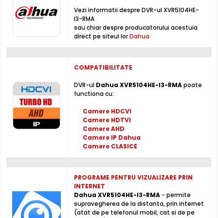
Inregistratorul Dahua XVR5104HE-I3-RMA este conceput
Vezi informatii despre DVR-ul XVR5104HE-
cu
4 intrari audio
, la care puteti conecta microfoane,
I3-RMA
permitand supravegherea audio de la distanta, de pe PC
sau chiar despre producatorului acestuia
sau chiar telefonul mobil.
direct pe siteul lor
Dahua
Intrari Alarma
COMPATIBILITATE
Cele
8 intrari de alarma
cu care este dotat Dahua
XVR5104HE-I3-RMA, pot fi folosite pentru conectarea unor
DVR-ul
Dahua XVR5104HE-I3-RMA
poate
relee externe (detectori prezenta, contacte magnetice,
functiona cu:
etc), ce pot actiona mutarea camerelor in preseturi,
Camere HDCVI
activarea inregistrarii sau activarea unei iesiri de alarma.
Camere HDTVI
Camere AHD
Camere IP Dahua
Moduri de Inregistrare
Camere CLASICE
Dahua XVR5104HE-I3-RMA suporta urmatoarele moduri
de inregistrare: Intrări pentru camere IP maxim 6 canale,
fiecare canal până la 6MP
PROGRAME PENTRU VIZUALIZARE PRIN
INTERNET
Dahua XVR5104HE-I3-RMA
- permite
Compresie H.265+
supravegherea de la distanta, prin internet
Cu compresia
H.265+
, Dahua XVR5104HE-I3-RMA reduce
(atat de pe telefonul mobil, cat si de pe