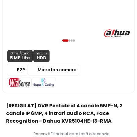
10 fps /canal
max 1 x
5 MP
Lite
HDD
P2P
Microfon camere
[RESIGILAT] DVR Pentabrid 4 canale 5MP-N, 2
canale IP 6MP, 4 intrari audio RCA, Face
Recognition - Dahua XVR5104HE-I3-RMA
Recenzii:
Fii primul care lasă o recenzie