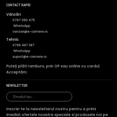
CONTACT RAPID
Vânzări
0767 390 475
WhatsApp
vanzari@e-camere.ro
Tehnic
0765 487 387
WhatsApp
suport@e-camere.ro
Puteți plăti ramburs, prin OP sau online cu cardul.
Acceptăm:
Alte functii
NEWSLETTER
Căutare AI
Extrageți și clasificați ușor persoane și vehicule din date
video pentru ca utilizatorul final să urmărească și să
Inscrie-te la newsletterul nostru pentru a primi
analizeze informațiile din istoric. Categoriile “Persoana” si
imediat ofertele noastre speciale si produsele noi pe
“Vehicul” opționale in redare pentru a obține o căutare