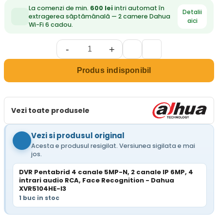
La comenzi de min.
600 lei
intri automat în
Detalii
extragerea săptămânală — 2 camere Dahua
aici
Wi-Fi 6 cadou.
-
+
Produs indisponibil
Vezi toate produsele
Vezi si produsul original
Acesta e produsul resigilat. Versiunea sigilata e mai
jos.
DVR Pentabrid 4 canale 5MP-N, 2 canale IP 6MP, 4
intrari audio RCA, Face Recognition - Dahua
XVR5104HE-I3
1 buc in stoc