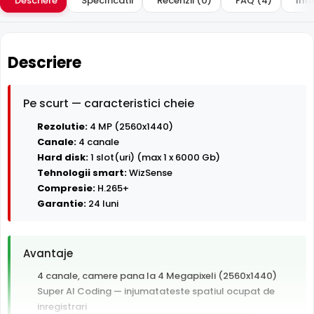
Descriere
Specificatii
Recenzii (0)
FAQ (4)
Intr
Descriere
Pe scurt — caracteristici cheie
Rezolutie:
4 MP (2560x1440)
Canale:
4 canale
Hard disk:
1 slot(uri) (max 1 x 6000 Gb)
Tehnologii smart:
WizSense
Compresie:
H.265+
Garantie:
24 luni
Avantaje
4 canale, camere pana la 4 Megapixeli (2560x1440)
Super AI Coding — injumatateste spatiul ocupat de
inregistrari