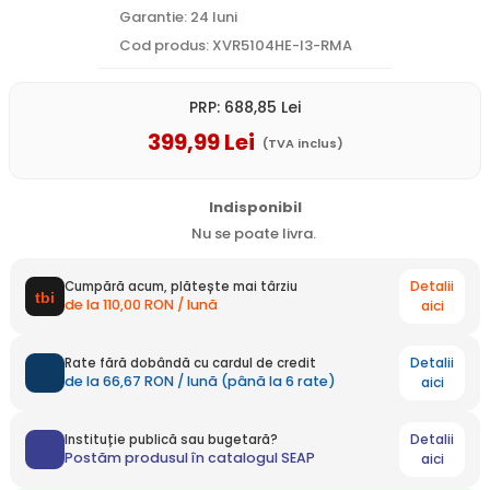
Garantie: 24 luni
Cod produs: XVR5104HE-I3-RMA
PRP:
688
,85
Lei
399
,99
Lei
(TVA inclus)
Indisponibil
Nu se poate livra.
Detalii
Cumpără acum, plătește mai târziu
de la 110,00 RON / lună
aici
Detalii
Rate fără dobândă cu cardul de credit
de la 66,67 RON / lună (până la 6 rate)
aici
Detalii
Instituție publică sau bugetară?
Postăm produsul în catalogul SEAP
aici