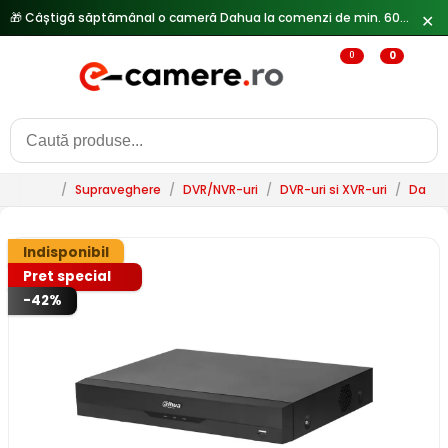
✕
0
0
/
Supraveghere
/
DVR/NVR-uri
/
DVR-uri si XVR-uri
/
Dahu
Indisponibil
Pret special
-42%