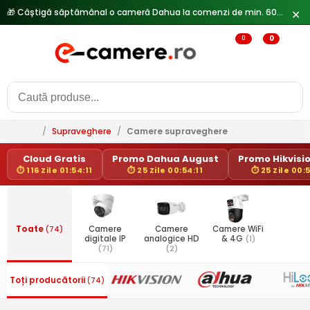
🎁 Câștigă săptămânal o cameră Dahua la comenzi de min. 600 lei —
✕
0
0
/
Supraveghere
/
Camere supraveghere
Cloud Gratis
Promo Dahua August
Promo Hikvisio
⏱ 116 Zile 01:54:11
⏱ 25 Zile 00:54:11
⏱ 25 Zile 00:5
Toate
(74)
Camere
Camere
Camere WiFi
digitale IP
analogice HD
& 4G
(1)
(71)
(2)
Toți producătorii
(74)