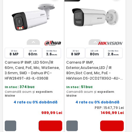
20 fps
LED si IR
lentila fixa
20 fps
LED si IR
lentila fixa
8 MP
60m
3.6
8 MP
80m
2.8
mm
mm
Camera IP 8MP, LED 50m/IR
Camera IP 8MP,
60m, Card, PoE, Mic, WizSense,
Exterior,AcuSense,LED / IR
3.6mm, SMD - Dahua IPC-
80m,Slot Card, Mic, PoE -
HFW2849T-AS-IL-0360B
HikVision DS-2CD2T83G2-4LI-
2.8mm
In stoc
: 374 buc
In stoc
: 51 buc
Comandă acum și
expediem
Comandă acum și
expediem
Maine
Maine
4 rate cu 0% dobândă
4 rate cu 0% dobândă
PRP:
1547
,79
Lei
989
,99
Lei
1496
,99
Lei