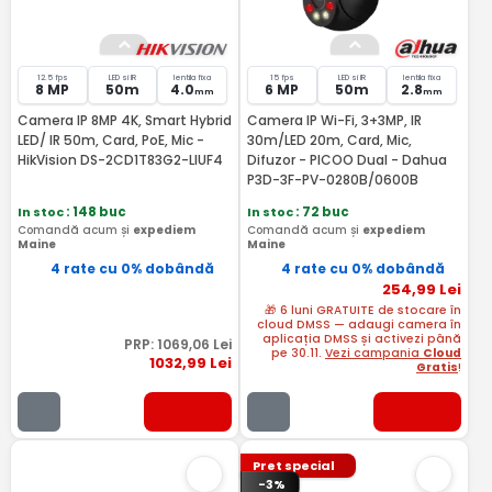
12.5 fps
LED si IR
lentila fixa
15 fps
LED si IR
lentila fixa
8 MP
50m
4.0
6 MP
50m
2.8
mm
mm
Camera IP 8MP 4K, Smart Hybrid
Camera IP Wi-Fi, 3+3MP, IR
LED/ IR 50m, Card, PoE, Mic -
30m/LED 20m, Card, Mic,
HikVision DS-2CD1T83G2-LIUF4
Difuzor - PICOO Dual - Dahua
P3D-3F-PV-0280B/0600B
In stoc
: 148 buc
In stoc
: 72 buc
Comandă acum și
expediem
Comandă acum și
expediem
Maine
Maine
4 rate cu 0% dobândă
4 rate cu 0% dobândă
254
,99
Lei
🎁 6 luni GRATUITE de stocare în
cloud DMSS — adaugi camera în
aplicația DMSS și activezi până
PRP:
1069
,06
Lei
pe 30.11.
Vezi campania
Cloud
1032
,99
Lei
Gratis
!
Pret special
-3%