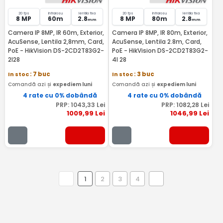
20 fps
Infrarosu
lentila fixa
20 fps
Infrarosu
lentila fixa
8 MP
60m
2.8
8 MP
80m
2.8
mm
mm
Camera IP 8MP, IR 60m, Exterior,
Camera IP 8MP, IR 80m, Exterior,
AcuSense, Lentila 2,8mm, Card,
AcuSense, Lentila 2.8m, Card,
PoE - HikVision DS-2CD2T83G2-
PoE - HikVision DS-2CD2T83G2-
2I28
4I 28
In stoc
: 7 buc
In stoc
: 3 buc
Comandă azi și
expediem luni
Comandă azi și
expediem luni
4 rate cu 0% dobândă
4 rate cu 0% dobândă
PRP:
1043
,33
Lei
PRP:
1082
,28
Lei
1009
,99
Lei
1046
,99
Lei
1
2
3
4