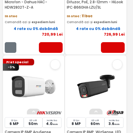
Microfon - Dahua HAC-
Difuzor, PoE, 2.8-12mm - HiLook
HDW2802T-Z-A
IPC‑B660HA‑LZU/SL
In stoc
In stoc
: 11 buc
Comandă azi și
expediem luni
Comandă azi și
expediem luni
4 rate cu 0% dobândă
4 rate cu 0% dobândă
720
,99
Lei
726
,99
Lei
Pret special
-3%
20 fps
LED si IR
lentila fixa
20 fps
LED si IR
lentila fixa
6 MP
50m
4.0
8 MP
60m
3.6
mm
mm
Camera IP 6MP AcuSense,
Camera IP 8MP, WizSense ,LED