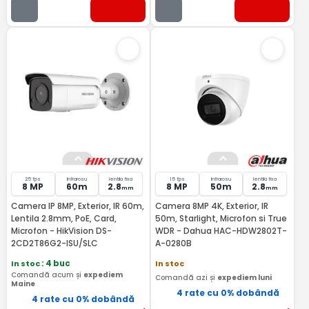
25 fps
Infrarosu
lentila fixa
15 fps
Infrarosu
lentila fixa
8 MP
60m
2.8
8 MP
50m
2.8
mm
mm
Camera IP 8MP, Exterior, IR 60m,
Camera 8MP 4K, Exterior, IR
Lentila 2.8mm, PoE, Card,
50m, Starlight, Microfon si True
Microfon - HikVision DS-
WDR - Dahua HAC-HDW2802T-
2CD2T86G2-ISU/SLC
A-0280B
In stoc
: 4 buc
In stoc
Comandă acum și
expediem
Comandă azi și
expediem luni
Maine
4 rate cu 0% dobândă
4 rate cu 0% dobândă