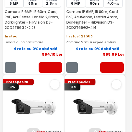
20 fps
Infrarosu
lentila fixa
20 fps
Infrarosu
lentila fixa
6 MP
60m
2.8
6 MP
80m
4.0
mm
mm
Camera IP 6MP, IR 60m, Card,
Camera IP 6MP, IR 80m, Card,
PoE, AcuSense, Lentila 2,8mm,
PoE, AcuSense, Lentila 4mm,
DarkFighter - HikVision DS-
DarkFighter - HikVision DS-
2CD2T66G2-2I28
2CD2T66G2-4I4
In stoc
In stoc
: 21 buc
Livrare dupa confirmare
Comandă azi și
expediem luni
4 rate cu 0% dobândă
4 rate cu 0% dobândă
994
,10
Lei
998
,99
Lei
Pret special
Pret special
-3%
-3%