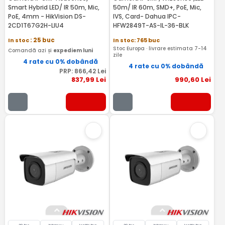
Smart Hybrid LED/ IR 50m, Mic,
50m/ IR 60m, SMD+, PoE, Mic,
PoE, 4mm - HikVision DS-
IVS, Card- Dahua IPC-
2CD1T67G2H-LIU4
HFW2849T-AS-IL-36-BLK
In stoc
: 25 buc
In stoc: 765 buc
Stoc Europa · livrare estimata 7-14
Comandă azi și
expediem luni
zile
4 rate cu 0% dobândă
4 rate cu 0% dobândă
PRP:
866
,42
Lei
837
,99
Lei
990
,60
Lei