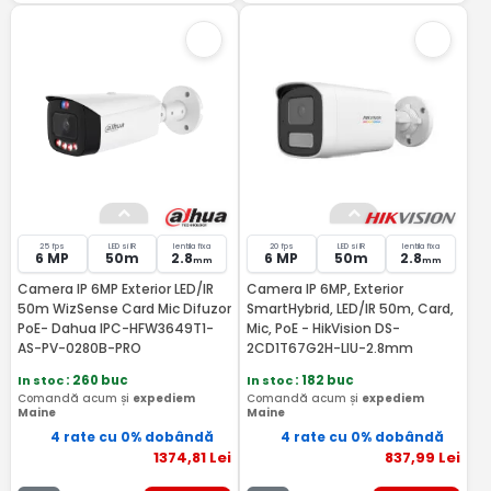
25 fps
LED si IR
lentila fixa
20 fps
LED si IR
lentila fixa
6 MP
50m
2.8
6 MP
50m
2.8
mm
mm
Camera IP 6MP Exterior LED/IR
Camera IP 6MP, Exterior
50m WizSense Card Mic Difuzor
SmartHybrid, LED/IR 50m, Card,
PoE- Dahua IPC-HFW3649T1-
Mic, PoE - HikVision DS-
AS-PV-0280B-PRO
2CD1T67G2H-LIU-2.8mm
In stoc
: 260 buc
In stoc
: 182 buc
Comandă acum și
expediem
Comandă acum și
expediem
Maine
Maine
4 rate cu 0% dobândă
4 rate cu 0% dobândă
1374
,81
Lei
837
,99
Lei