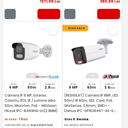
1371
,99
Lei
380
,99
Lei
Stoc zero
20 fps
LED si IR
lentila fixa
20 fps
LED si IR
lentila fixa
6 MP
50m
2.8
8 MP
60m
3.6
mm
mm
Camera IP 6 MP, Exterior,
[RESIGILAT] Camera IP 8MP, LED
ColorVu, ROI, IR / Lumina alba
50m/ IR 60m, SDI, Card, PoE,
50m, Microfon, PoE - HikVision
WizSense, 3,6mm, SMD+ -
HiLook IPC-B469HA-LU(2.8MM)
Dahua IPC-HFW2849T-AS-IL-
RMA
In stoc
: 1 buc
Stoc 0. Revine.
Comandă azi și
expediem luni
Nu exista estimare.