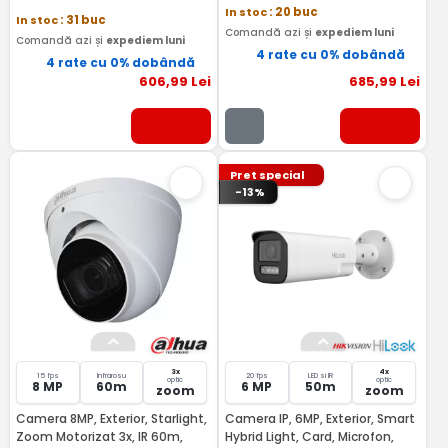
12MM)
In stoc
: 20 buc
In stoc
: 31 buc
Comandă azi și
expediem luni
Comandă azi și
expediem luni
4 rate cu 0% dobândă
4 rate cu 0% dobândă
606
,99
Lei
685
,99
Lei
Pret special
-13%
3x
4x
15 fps
Infrarosu
20 fps
LED si IR
optic
optic
8 MP
60m
6 MP
50m
zoom
zoom
Camera 8MP, Exterior, Starlight,
Camera IP, 6MP, Exterior, Smart
Zoom Motorizat 3x, IR 60m,
Hybrid Light, Card, Microfon,