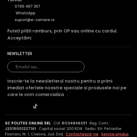
0765 487 387
WhatsApp
suport@e-camere.ro
Puteți plăti ramburs, prin OP sau online cu cardul.
Acceptăm:
NEWSLETTER
Inscrie-te la newsletterul nostru pentru a primi
imediat ofertele noastre speciale si produsele noi pe
care le vom comercializa
SC POLITES ONLINE SRL
· CUI:
RO34846331
· Reg. Com.:
J2015001227161
· Capital social: 200 RON · Sediu: Str. Petrache
Poenaru, Nr. 1, Craiova, Jud. Dolj ·
Contactează-ne
·
Service produs