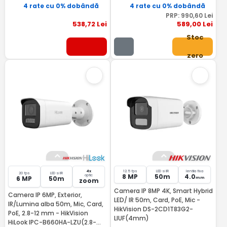
4 rate cu 0% dobândă
4 rate cu 0% dobândă
PRP:
990
,60
Lei
538
,72
Lei
589
,00
Lei
Stoc
zero
4x
12.5 fps
LED si IR
lentila fixa
20 fps
LED si IR
8 MP
50m
4.0
optic
6 MP
50m
mm
zoom
Camera IP 8MP 4K, Smart Hybrid
Camera IP 6MP, Exterior,
LED/ IR 50m, Card, PoE, Mic -
IR/Lumina alba 50m, Mic, Card,
HikVision DS-2CD1T83G2-
PoE, 2.8-12 mm - HikVision
LIUF(4mm)
HiLook IPC-B660HA-LZU(2.8-