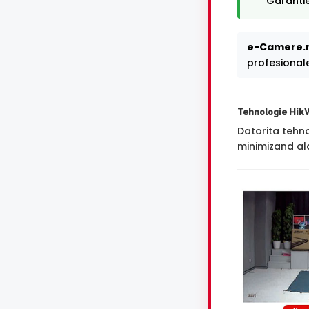
Garantie
e-Camere.r
profesional
Tehnologie Hik
Datorita tehn
minimizand ala