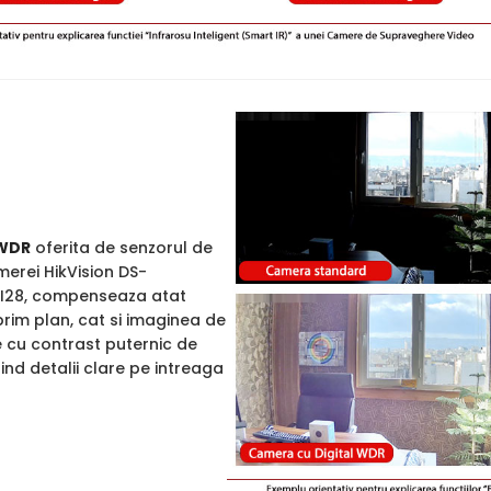
WDR
oferita de senzorul de
merei HikVision DS-
28, compenseaza atat
rim plan, cat si imaginea de
e cu contrast puternic de
rind detalii clare pe intreaga