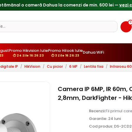
Reduceri de pana la 25% doar in luna iulie → Vezi ofertele
0
gust
Promo Hikvision Iulie
Promo Hilook Iulie
Dahua WiFi
21
⏱ 24 Zile 16:26:21
⏱ 3 Zile 16:26:21
igitale IP
/
HikVision
/
Cu picior
/
6 MP
/
Lentila fixa
/
Infrarosu 6
Camera IP 6MP, IR 60m, C
2,8mm, DarkFighter - H
Recenzii:
Fii primul car
Garantie: 24 luni
Cod produs: DS-2CD2