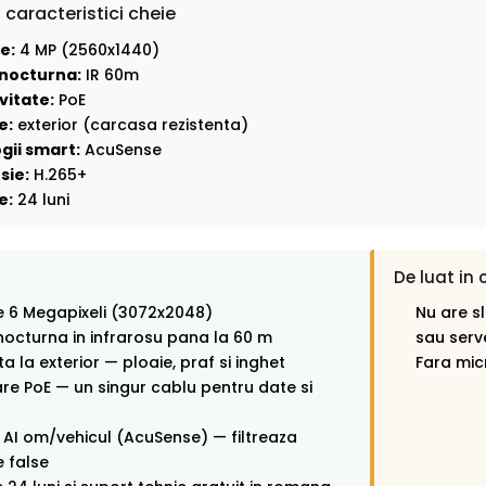
 caracteristici cheie
e:
4 MP (2560x1440)
nocturna:
IR 60m
vitate:
PoE
e:
exterior (carcasa rezistenta)
gii smart:
AcuSense
sie:
H.265+
e:
24 luni
De luat in 
e 6 Megapixeli (3072x2048)
Nu are s
octurna in infrarosu pana la 60 m
sau serv
ta la exterior — ploaie, praf si inghet
Fara mic
re PoE — un singur cablu pentru date si
 AI om/vehicul (AcuSense) — filtreaza
 false