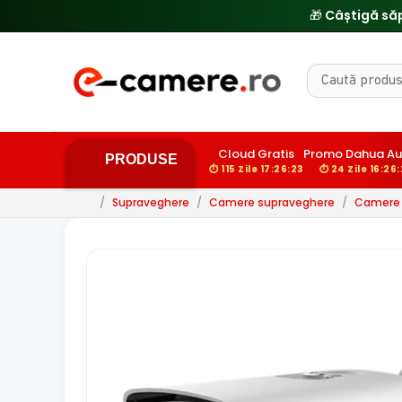
🔥
Cloud Gratis
Promo Dahua Au
PRODUSE
⏱ 115 Zile 17:26:21
⏱ 24 Zile 16:26:
/
Supraveghere
/
Camere supraveghere
/
Camere d