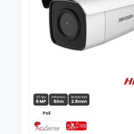
20 fps
Infrarosu
lentila fixa
6 MP
60m
2.8
mm
PoE