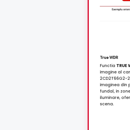
True WDR
Functia
TRUE 
imagine al ca
2CD2T66G2-2I
imaginea din p
fundal, in zon
iluminare, ofe
scena.