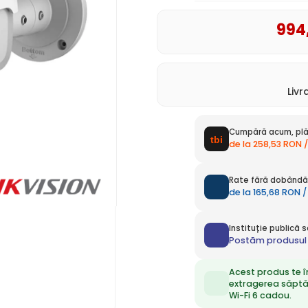
994
Liv
Cumpără acum, plă
de la 258,53 RON /
Rate fără dobândă 
de la 165,68 RON /
Instituție publică
Postăm produsul 
Acest produs te î
extragerea săpt
Wi-Fi 6 cadou.