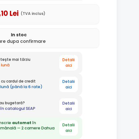
,10
Lei
(TVA inclus)
In stoc
rare dupa confirmare
Detalii
tește mai târziu
 lună
aici
Detalii
cu cardul de credit
 lună (până la 6 rate)
aici
Detalii
 sau bugetară?
în catalogul SEAP
aici
nscrie
automat
în
Detalii
ămânală — 2 camere Dahua
aici