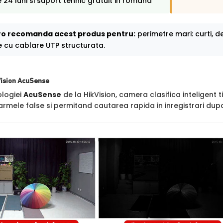
 24 luni si suport tehnic gratuit in romana
o recomanda acest produs pentru:
perimetre mari: curti, dep
e cu cablare UTP structurata.
Vision AcuSense
ologiei
AcuSense
de la HikVision, camera clasifica inteligent t
rmele false si permitand cautarea rapida in inregistrari dupa