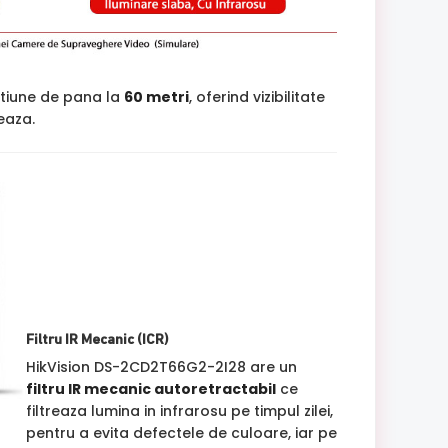
ctiune de pana la
60 metri
, oferind vizibilitate
jeaza.
Filtru IR Mecanic (ICR)
HikVision DS-2CD2T66G2-2I28 are un
filtru IR mecanic autoretractabil
ce
filtreaza lumina in infrarosu pe timpul zilei,
pentru a evita defectele de culoare, iar pe