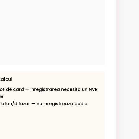
calcul
lot de card — inregistrarea necesita un NVR
er
rofon/difuzor — nu inregistreaza audio