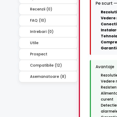
Pe scurt —
Recenzii (0)
Rezoluti
Vedere 
FAQ (10)
Conecti
Instalar
Intrebari (0)
Tehnolo
Compre
Utile
Garanti
Prospect
Compatibile (12)
Avantaje
Rezoluti
Asemanatoare (8)
Vedere n
Rezisten
Alimenta
curent
Detectie
alarmele