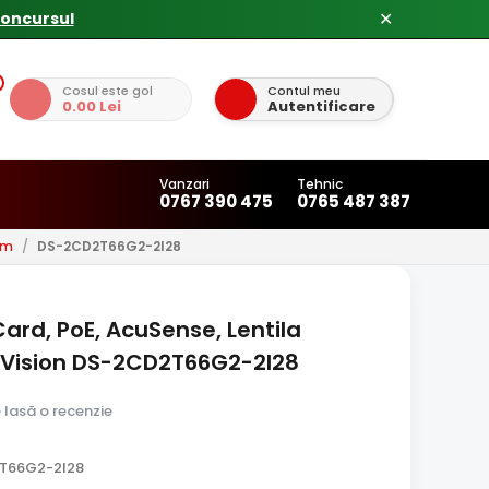
✕
Cosul este gol
Contul meu
0.00 Lei
Autentificare
Vanzari
Tehnic
0767 390 475
0765 487 387
0m
/
DS-2CD2T66G2-2I28
ard, PoE, AcuSense, Lentila
ikVision DS-2CD2T66G2-2I28
e lasă o recenzie
T66G2-2I28