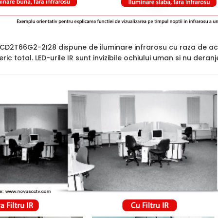
2CD2T66G2-2I28 dispune de iluminare infrarosu cu raza de a
ric total. LED-urile IR sunt invizibile ochiului uman si nu deran