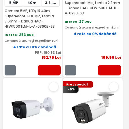
5 MP
40m
3.6
SuperAdapt, Mic, Lentila 2,8mm
mm
- Dahua HAC-HFW1500TLM-IL-
Camera 5MP, LED/ IR 40m,
A-0280-S3
SuperAdapt, SDI, Mic, Lentila
3,6mm - Dahua HAC-
In stoc
: 27 buc
HFW1500TLM-IL-A-0360B-S3
Comandă acum și
expediem Luni
4 rate cu 0% dobândă
In stoc
: 253 buc
Comandă acum și
expediem Luni
4 rate cu 0% dobândă
PRP:
190
,93
Lei
152
,75
Lei
169
,99
Lei
Pret special
-9%