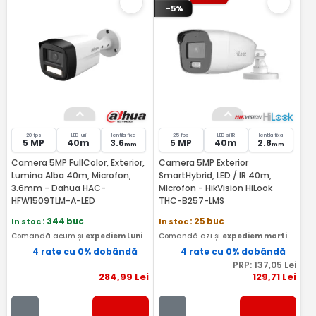
-5%
20 fps
LED-uri
lentila fixa
25 fps
LED si IR
lentila fixa
5 MP
40m
3.6
5 MP
40m
2.8
mm
mm
Camera 5MP FullColor, Exterior,
Camera 5MP Exterior
Lumina Alba 40m, Microfon,
SmartHybrid, LED / IR 40m,
3.6mm - Dahua HAC-
Microfon - HikVision HiLook
HFW1509TLM-A-LED
THC-B257-LMS
In stoc
: 344 buc
In stoc
: 25 buc
Comandă acum și
expediem Luni
Comandă azi și
expediem marti
4 rate cu 0% dobândă
4 rate cu 0% dobândă
PRP:
137
,05
Lei
284
,99
Lei
129
,71
Lei