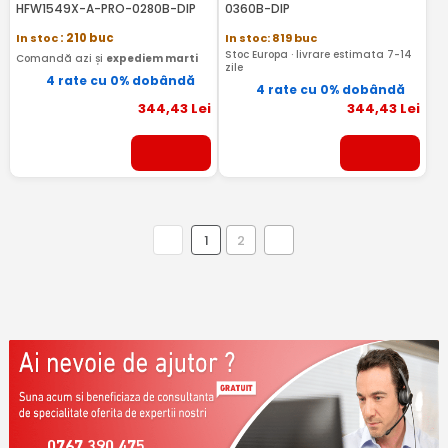
HFW1549X-A-PRO-0280B-DIP
0360B-DIP
In stoc
: 210 buc
In stoc: 819 buc
Stoc Europa · livrare estimata 7-14
Comandă azi și
expediem marti
zile
4 rate cu 0% dobândă
4 rate cu 0% dobândă
344
,43
Lei
344
,43
Lei
1
2
0767 390 475