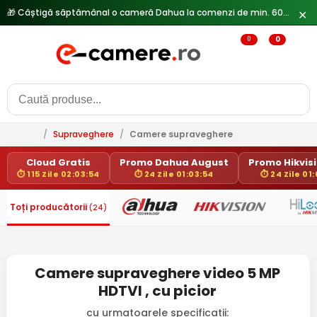
🎁 Câștigă săptămânal o cameră Dahua la comenzi de min. 600 lei —
✕
0
0
/
Supraveghere
/
Camere supraveghere
Cloud Gratis
Promo Dahua August
Promo Hikvisi
⏱ 115 Zile 02:03:54
⏱ 24 Zile 01:03:54
⏱ 24 Zile 01
Toți producătorii
(24)
Camere supraveghere video 5 MP
HDTVI , cu picior
cu urmatoarele specificatii: