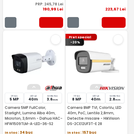
PRP:
245
,78
Lei
190
,99
Lei
223
,67
Lei
Pret special
-20%
25 fps
LED-uri
lentila fixa
15 fps
LED-uri
lentila fixa
5 MP
40m
3.6
8 MP
40m
2.8
mm
mm
Camera 5MP FullColor,
Camera 8MP TVI, ColorVu, LED
Starlight, Lumina Alba 40m,
40m, PoC, Lentila 2,8mm,
Microfon, 3,6mm - Dahua HAC-
Detectie miscare - HikVision
HFW1509TLM-A-LED-36-S2
DS-2CE12UF3T-E 28
In stoc
: 34 buc
In stoc
: 157 buc