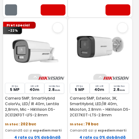
Pret special
-22%
20 fps
LED si IR
lentila fixa
25 fps
LED si IR
lentila fixa
5 MP
40m
2.8
5 MP
40m
2.8
mm
mm
Camera 5MP, SmartHybrid
Camera 5MP, Exterior, 3K,
ColorVu, LED/ IR 40m, Lentila
SmartHybrid, LED/IR 40m,
2,8mm, Mic - HikVision DS-
Microfon, 2.8mm - HikVision DS-
2CE12KF0T-LFS-2.8mm
2CE17K0T-LTS-2.8mm
In stoc
: 202 buc
In stoc
: 78 buc
Comandă azi și
expediem marti
Comandă azi și
expediem marti
4 rate cu 0% dobândă
4 rate cu 0% dobândă