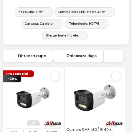
Rezolutie: 5 MP
Lumina alba LED: Peste 40 m
Carcasa: Cu picior
Tehnologie: HDTVI
Sterge toate filtrele
Filtreaza dupa
Ordoneaza dupa
Pret special
-20%
Camera 5MP, LED/ IR 40m,
25 fps
LED si IR
lentila fixa