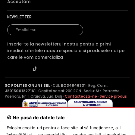
Acceptăm:
NEWSLETTER
Inscrie-te la newsletterul nostru pentru a primi
imediat ofertele noastre speciale si produsele noi pe
care le vom comercializa
SC POLITES ONLINE SRL
· CUI:
RO34846331
· Reg. Com.:
J2015001227161
· Capital social: 200 RON · Sediu: Str. Petrache
Poenaru, Nr. 1, Craiova, Jud. Dolj ·
Contactează-ne
·
Service produs
© 2026 SC POLITES ONLINE SRL
🍪 Ne pasă de datele tale
Folosim cookie-uri pentru a face site-ul să funcționeze, a-l
îmbunătăți și — cu acordul tău — pentru analiză și marketing.