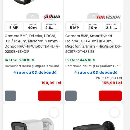
25 fps
LED si IR
lentila fixa
20 fps
LED si IR
lentila fixa
5 MP
40m
2.8
5 MP
40m
2.8
mm
mm
Camera 5MP, Exterior, HDCVI,
Camera 5MP, SmartHybrid
LED / IR 40m, Microfon, 2.8mm -
ColorVu, LED 40m/ IR 40m,
Dahua HAC-HFW1500TLM-IL-A-
Microfon, 2,8mm - HikVision DS-
0280B-S3-DIP
2CE17K0T-LFS 28
In stoc
: 238 buc
In stoc
: 345 buc
Comandă acum și
expediem Luni
Comandă acum și
expediem Luni
4 rate cu 0% dobândă
4 rate cu 0% dobândă
PRP:
179
,33
Lei
190
,99
Lei
155
,99
Lei