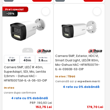
Pret special
-20%
Camera 5MP, Exterior, HDCVI,
25 fps
LED si IR
lentila fixa
5 MP
40m
3.6
Smart Dual Light, LED/IR 80m,
mm
Mic-Dahua HAC-HFW1500TH-
Camera 5MP, LED/ IR 40m,
IL-A-0360B-S3-DIP
SuperAdapt, SDI, Mic, Lentila
3,6mm - Dahua HAC-
In stoc
: 1 buc
HFW1500TLM-IL-A-36-S3-DIP
Comandă azi și
expediem marti
4 rate cu 0% dobândă
In stoc
Livrare dupa confirmare
4 rate cu 0% dobândă
PRP:
190
,93
Lei
152
,75
Lei
179
,70
Lei