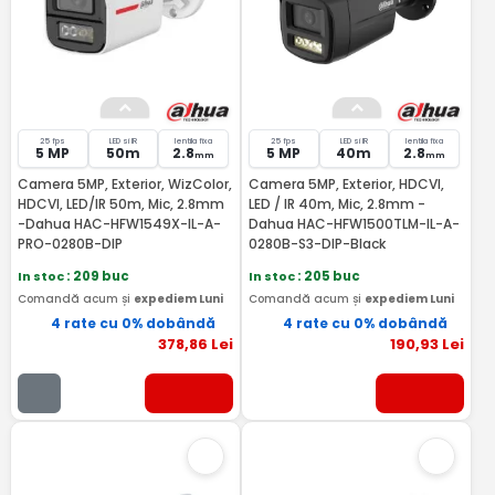
25 fps
LED si IR
lentila fixa
25 fps
LED si IR
lentila fixa
5 MP
50m
2.8
5 MP
40m
2.8
mm
mm
Camera 5MP, Exterior, WizColor,
Camera 5MP, Exterior, HDCVI,
HDCVI, LED/IR 50m, Mic, 2.8mm
LED / IR 40m, Mic, 2.8mm -
-Dahua HAC-HFW1549X-IL-A-
Dahua HAC-HFW1500TLM-IL-A-
PRO-0280B-DIP
0280B-S3-DIP-Black
In stoc
: 209 buc
In stoc
: 205 buc
Comandă acum și
expediem Luni
Comandă acum și
expediem Luni
4 rate cu 0% dobândă
4 rate cu 0% dobândă
378
,86
Lei
190
,93
Lei