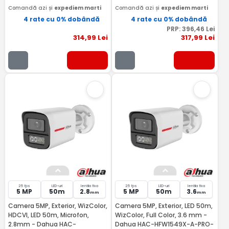
Comandă azi și
expediem marti
Comandă azi și
expediem marti
4 rate cu 0% dobândă
4 rate cu 0% dobândă
PRP:
396
,46
Lei
314
,99
Lei
317
,99
Lei
25 fps
LED-uri
lentila fixa
25 fps
LED-uri
lentila fixa
5 MP
50m
2.8
5 MP
50m
3.6
mm
mm
Camera 5MP, Exterior, WizColor,
Camera 5MP, Exterior, LED 50m,
HDCVI, LED 50m, Microfon,
WizColor, Full Color, 3.6 mm -
2.8mm - Dahua HAC-
Dahua HAC-HFW1549X-A-PRO-