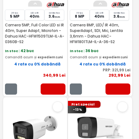
25 fps
LED si IR
lentila fixa
15 fps
LED si IR
lentila fixa
5 MP
40m
3.6
8 MP
40m
3.6
mm
mm
Camera 5MP, Full Color LED si IR
Camera 8MP, LED/ IR 40m,
40m, Super Adapt, Microfon -
SuperAdapt, SDI, Mic, Lentila
Dahua HAC-HFW1509TLM-IL-A-
3,6mm - Dahua HAC-
0360B-S2
HFW1801TLM-IL-A-36-S2
In stoc
: 42 buc
In stoc
: 36 buc
Comandă acum și
expediem Luni
Comandă acum și
expediem Luni
4 rate cu 0% dobândă
4 rate cu 0% dobândă
PRP:
321
,99
Lei
340
,99
Lei
292
,99
Lei
Pret special
-13%