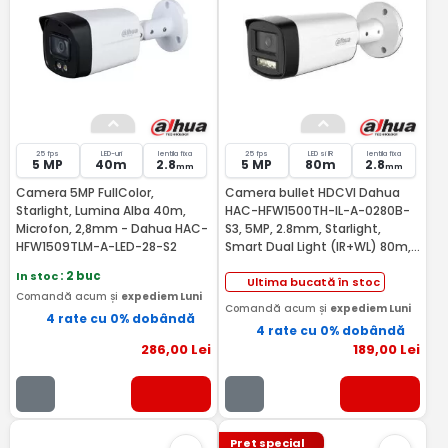
25 fps
LED-uri
lentila fixa
25 fps
LED si IR
lentila fixa
5 MP
40m
2.8
5 MP
80m
2.8
mm
mm
Camera 5MP FullColor,
Camera bullet HDCVI Dahua
Starlight, Lumina Alba 40m,
HAC-HFW1500TH-IL-A-0280B-
Microfon, 2,8mm - Dahua HAC-
S3, 5MP, 2.8mm, Starlight,
HFW1509TLM-A-LED-28-S2
Smart Dual Light (IR+WL) 80m,
IP67, microfon incorporat
In stoc
: 2 buc
Ultima bucată în stoc
Comandă acum și
expediem Luni
Comandă acum și
expediem Luni
4 rate cu 0% dobândă
4 rate cu 0% dobândă
286
,00
Lei
189
,00
Lei
Pret special