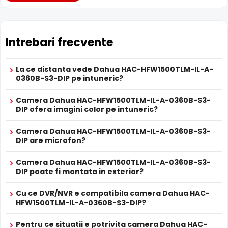
Dahua HAC-HFW1500TLM-IL-A-0360B-S3-DIP este dotata
cu functia
Infrarosu Inteligent
(Smart IR), ce regleaza
automat intensitatea iluminatorului in infrarosu in functie
de distanta obiectului, eliminand riscul de suprasaturare
Intrebari frecvente
a imaginii la distante mici.
La ce distanta vede Dahua HAC-HFW1500TLM-IL-A-
0360B-S3-DIP pe intuneric?
Camera Dahua HAC-HFW1500TLM-IL-A-0360B-S3-
DIP ofera imagini color pe intuneric?
Camera Dahua HAC-HFW1500TLM-IL-A-0360B-S3-
DIP are microfon?
Camera Dahua HAC-HFW1500TLM-IL-A-0360B-S3-
DIP poate fi montata in exterior?
Cu ce DVR/NVR e compatibila camera Dahua HAC-
HFW1500TLM-IL-A-0360B-S3-DIP?
BLC (Compensare Lumina)
Pentru ce situatii e potrivita camera Dahua HAC-