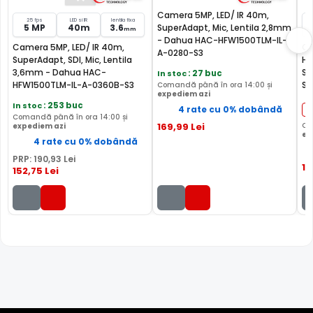
Camera 5MP, LED/ IR 40m,
25 fps
LED si IR
lentila fixa
5 MP
40m
3.6
SuperAdapt, Mic, Lentila 2,8mm
mm
- Dahua HAC-HFW1500TLM-IL-
Camera 5MP, LED/ IR 40m,
Ca
A-0280-S3
SuperAdapt, SDI, Mic, Lentila
HA
LENTILA FIXA
3,6mm - Dahua HAC-
S3
In stoc
: 27 buc
HFW1500TLM-IL-A-0360B-S3
Sm
Comandă până în ora 14:00 și
Camera DAHUA HAC-HFW1500TLM-IL-A-0360B-S2
are o
expediem azi
IP
lentila ce ofera un unghi fix de vizualizare, ce nu poate fi
In stoc
: 253 buc
4 rate cu 0% dobândă
reglat in momentul instalarii acesteia, fiind pretabila in
Comandă până în ora 14:00 și
169
,99
Lei
Co
expediem azi
supravegherea generala a zonelor. Distanta focala este
ex
4 rate cu 0% dobândă
de 3.6 mm, oferind un unghi orizontal de 92.0°.
PRP:
190
,93
Lei
18
152
,75
Lei
MICROFON INCLUS
Puteti supraveghea atat video, dar si audio zona
acoperita de aceasta camera, fiind dotata cu un
microfon incorporat, ajutand la identificarea unor
zgomote suspecte, fara a fi nevoie sa va deplasati in
locatia respectiva, eliminand astfel un pericol destul de
mare.