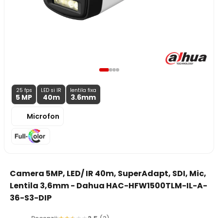
25 fps
LED si IR
lentila fixa
5 MP
40m
3.6
mm
Microfon
Camera 5MP, LED/ IR 40m, SuperAdapt, SDI, Mic,
Lentila 3,6mm - Dahua HAC-HFW1500TLM-IL-A-
36-S3-DIP