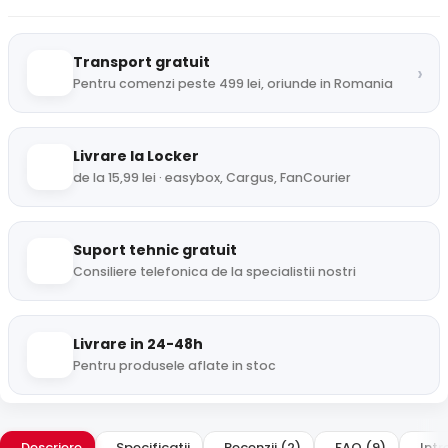
Transport gratuit
›
Pentru comenzi peste 499 lei, oriunde in Romania
Livrare la Locker
de la 15,99 lei · easybox, Cargus, FanCourier
Suport tehnic gratuit
Consiliere telefonica de la specialistii nostri
Livrare in 24-48h
Pentru produsele aflate in stoc
Descriere
Specificatii
Recenzii (2)
FAQ (9)
Intr