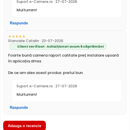
Suport e-Camere.ro · 27-07-2026
ALIMENTARE
Multumim!
12V DC / 4.5 W
Alimentare
Sursa de alimentare NU este inclusa
Raspunde
Alimentare
Filtru IR Mecanic (ICR)
Nu
POC
Dahua HAC-HFW1500TLM-IL-A-0360B-S3-DIP are un
filtru
PROSPECT PRODUCATOR
IR mecanic autoretractabil
ce filtreaza lumina in
Stancalie Catalin · 23-07-2026
Prospect
Nu
infrarosu pe timpul zilei, pentru a evita defectele de
Client verificat · Achiziționat acum 6 săptămâni
tehnic
culoare, iar pe timpul noptii acesta este retras pentru a
Foarte bună camera raport calitate preț instalare ușoară
permite luminii IR sa treaca, imbunatatind vizibilitatea.
* Specificatiile tehnice ale produsului Dahua HAC-HFW1500TLM-IL-A-
în aplicația dmss
0360B-S3-DIP au caracter informativ.
De ce am ales acest produs: pretul bun.
Suport e-Camere.ro · 27-07-2026
Multumim!
Raspunde
Infrarosu Inteligent (Smart IR)
Adauga o recenzie