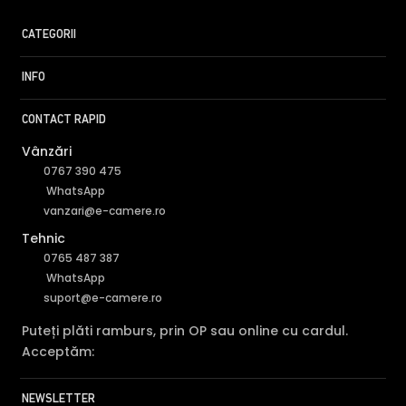
CATEGORII
INFO
CONTACT RAPID
Vânzări
0767 390 475
WhatsApp
vanzari@e-camere.ro
Tehnic
0765 487 387
WhatsApp
suport@e-camere.ro
Puteți plăti ramburs, prin OP sau online cu cardul.
FILTRU IR MECANIC (ICR / IR Cut Fillter)
Acceptăm:
Camera DAHUA HAC-HFW1500TLM-IL-A-0360B-S2 are un
NEWSLETTER