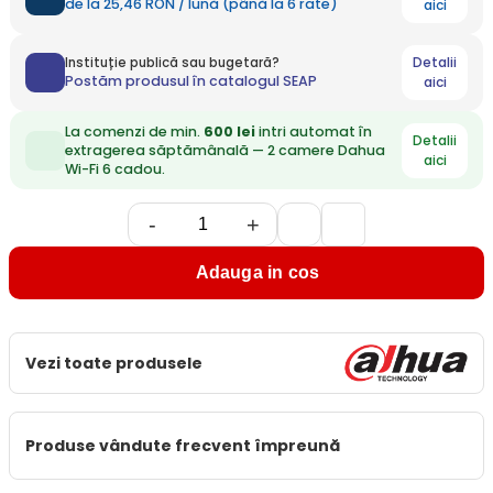
de la 25,46 RON / lună (până la 6 rate)
aici
Detalii
Instituție publică sau bugetară?
Postăm produsul în catalogul SEAP
aici
La comenzi de min.
600 lei
intri automat în
Detalii
extragerea săptămânală — 2 camere Dahua
aici
Wi-Fi 6 cadou.
-
+
Adauga in cos
Vezi toate produsele
Produse vândute frecvent împreună