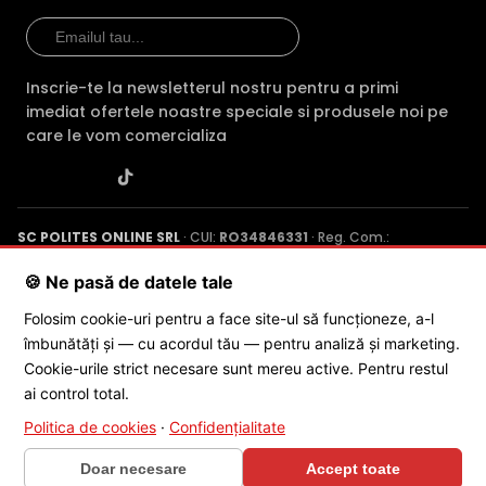
filtru IR Mecanic autoretractabil ce filtreaza lumina in
infrarosu pe timpul zilei, pentru a evita anumitele defecte
de afisare a culorilor, iar pe timpul noptii acesta este
retras pentru a permite luminii in infrarosu sa treaca,
Inscrie-te la newsletterul nostru pentru a primi
imbunatatind vizibilitatea camerei in modul alb/negru.
imediat ofertele noastre speciale si produsele noi pe
care le vom comercializa
SC POLITES ONLINE SRL
· CUI:
RO34846331
· Reg. Com.:
J2015001227161
· Capital social: 200 RON · Sediu: Str. Petrache
Poenaru, Nr. 1, Craiova, Jud. Dolj ·
Contactează-ne
·
Service produs
🍪 Ne pasă de datele tale
Folosim cookie-uri pentru a face site-ul să funcționeze, a-l
îmbunătăți și — cu acordul tău — pentru analiză și marketing.
© 2026 SC POLITES ONLINE SRL
Cookie-urile strict necesare sunt mereu active. Pentru restul
ai control total.
Politica de cookies
·
Confidențialitate
Doar necesare
Accept toate