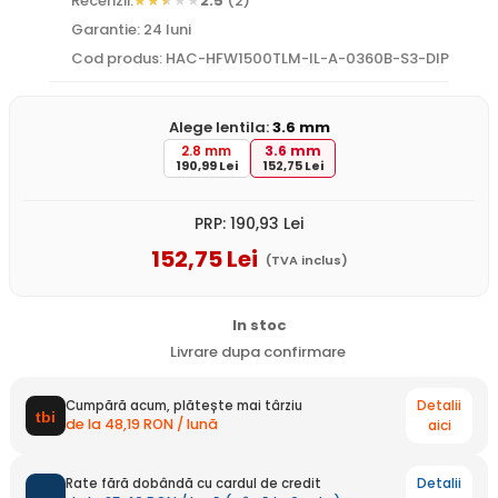
Recenzii:
2.5
(2)
Garantie: 24 luni
Cod produs: HAC-HFW1500TLM-IL-A-0360B-S3-DIP
Alege lentila:
3.6 mm
2.8 mm
3.6 mm
190,99 Lei
152,75 Lei
PRP:
190
,93
Lei
152
,75
Lei
(TVA inclus)
In stoc
Livrare dupa confirmare
Detalii
Cumpără acum, plătește mai târziu
de la 48,19 RON / lună
aici
Detalii
Rate fără dobândă cu cardul de credit