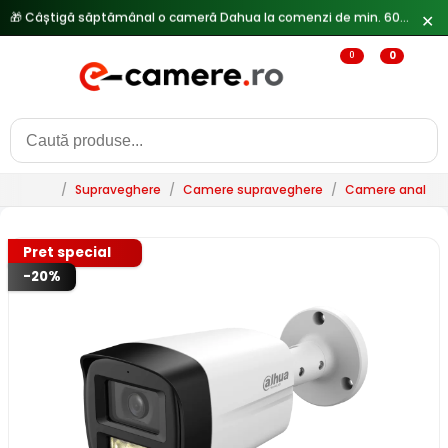
✕
🔥
Reduceri de pana la 25% doar in luna iulie → Vezi ofertele
0
0
/
Supraveghere
/
Camere supraveghere
/
Camere analogi
Pret special
-20%