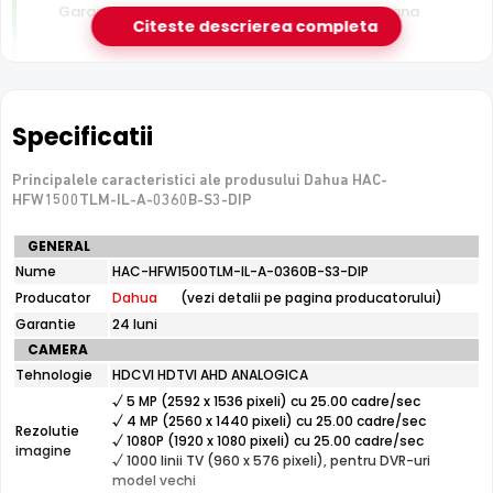
Garantie 24 luni si suport tehnic gratuit in romana
Citeste descrierea completa
De luat in calcul
Tehnologie analogica HD — necesita DVR, nu se
conecteaza direct la retea
Specificatii
Principalele caracteristici ale produsului Dahua HAC-
e-Camere.ro recomanda acest produs pentru:
HFW1500TLM-IL-A-0360B-S3-DIP
curtea si exteriorul casei.
Specificatii
GENERAL
tehnice
Nume
HAC-HFW1500TLM-IL-A-0360B-S3-DIP
Dahua
Producator
Dahua
(vezi detalii pe pagina producatorului)
Smart Dual Light
HAC-
HFW1500TLM-
Dahua HAC-HFW1500TLM-IL-A-0360B-S3-DIP combina
Garantie
24 luni
IL-
infrarosu
cu
lumina alba
: pe timp de noapte,
CAMERA
A-
functioneaza in mod IR discret, iar cand detecteaza o
Tehnologie
HDCVI HDTVI AHD ANALOGICA
0360B-
miscare, comuta automat pe lumina alba pentru imagini
S3-
√ 5 MP (2592 x 1536 pixeli) cu 25.00 cadre/sec
DIP
color clare ale evenimentului.
√ 4 MP (2560 x 1440 pixeli) cu 25.00 cadre/sec
Rezolutie
√ 1080P (1920 x 1080 pixeli) cu 25.00 cadre/sec
imagine
√ 1000 linii TV (960 x 576 pixeli), pentru DVR-uri
model vechi