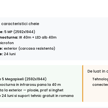
 caracteristici cheie
e:
5 MP (2592x1944)
nocturna:
IR 40m + LED alb 40m
icrofon
e:
exterior (carcasa rezistenta)
e:
24 luni
De luat in 
e 5 Megapixeli (2592x1944)
Tehnolog
octurna in infrarosu pana la 40 m
conectea
ta la exterior — ploaie, praf si inghet
 24 luni si suport tehnic gratuit in romana