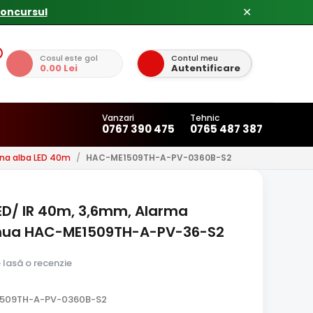
✕
Cosul este gol
Contul meu
0.00 Lei
Autentificare
Vanzari
Tehnic
0767 390 475
0765 487 387
na alba LED 40m
/
HAC-ME1509TH-A-PV-0360B-S2
ED/ IR 40m, 3,6mm, Alarma
Dahua HAC-ME1509TH-A-PV-36-S2
e lasă o recenzie
1509TH-A-PV-0360B-S2