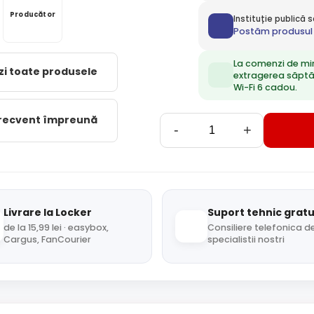
Producător
Instituție publică
Postăm produsul 
La comenzi de mi
zi toate produsele
extragerea săpt
Wi-Fi 6 cadou.
frecvent împreună
-
+
Livrare la Locker
Suport tehnic gratu
de la 15,99 lei · easybox,
Consiliere telefonica de
Cargus, FanCourier
specialistii nostri