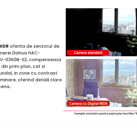
WDR
oferita de senzorul de
amerei Dahua HAC-
PV-0360B-S2, compenseaza
din prim plan, cat si
undal, in zone cu contrast
uminare, oferind detalii clare
cena.