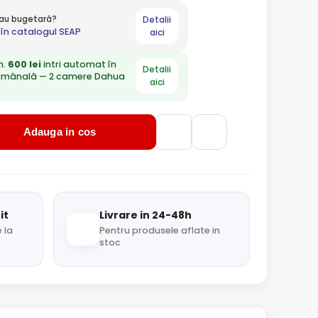
Detalii
 sau bugetară?
în catalogul SEAP
aici
n.
600 lei
intri automat în
Detalii
ămânală — 2 camere Dahua
aici
Adauga in cos
it
Livrare in 24-48h
 la
Pentru produsele aflate in
stoc