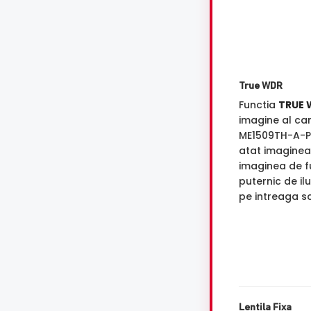
True WDR
Functia
TRUE 
imagine al c
ME1509TH-A-
atat imaginea 
imaginea de f
puternic de il
pe intreaga s
Lentila Fixa