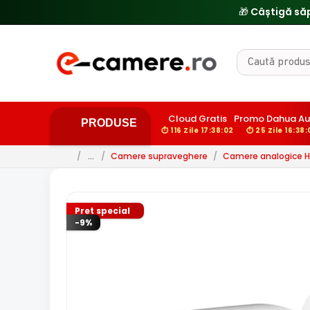
Cloud Gratis
Promo Dahua Au
PRODUSE
⏱ 116 Zile 17:38:00
⏱ 25 Zile 16:38:
/
…
/
Camere supraveghere
/
Camere analogice 
Pret special
-9%