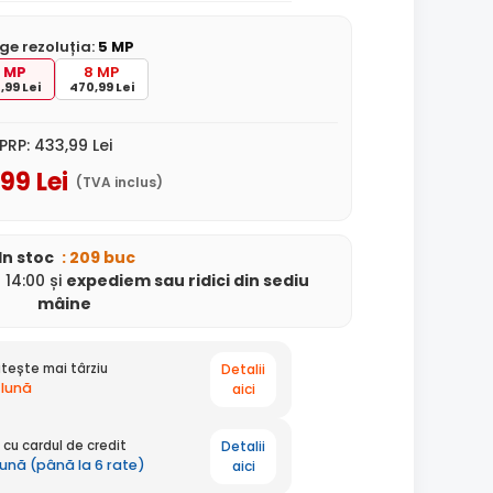
ge rezoluția:
5 MP
 MP
8 MP
,99 Lei
470,99 Lei
PRP:
433
,99
Lei
,99
Lei
(TVA inclus)
In stoc
: 209 buc
14:00 și
expediem
sau ridici din sediu
mâine
Detalii
tește mai târziu
 lună
aici
Detalii
cu cardul de credit
lună (până la 6 rate)
aici