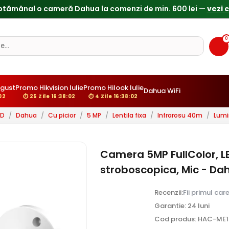
0
gust
Promo Hikvision Iulie
Promo Hilook Iulie
Dahua WiFi
00
⏱ 25 Zile 16:38:00
⏱ 4 Zile 16:38:00
HD
/
Dahua
/
Cu picior
/
5 MP
/
Lentila fixa
/
Infrarosu 40m
/
Lumi
Camera 5MP FullColor, L
stroboscopica, Mic - 
Recenzii:
Fii primul car
Garantie: 24 luni
Cod produs: HAC-ME