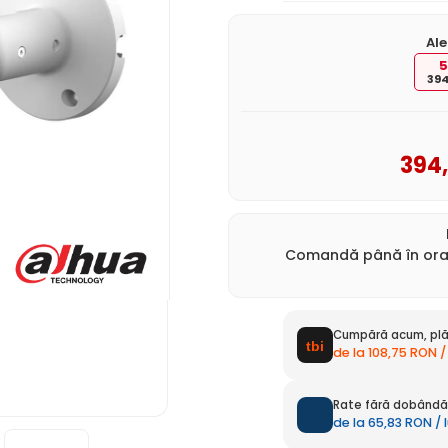
Ale
5
394
394
Comandă până în ora 
Cumpără acum, plă
de la 108,75 RON /
Rate fără dobândă 
de la 65,83 RON / 