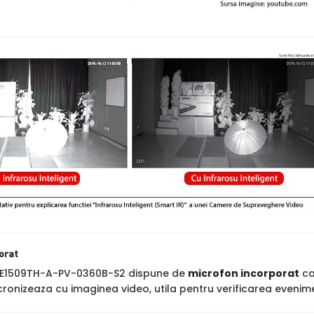
orat
1509TH-A-PV-0360B-S2 dispune de
microfon incorporat
ca
cronizeaza cu imaginea video, utila pentru verificarea evenime