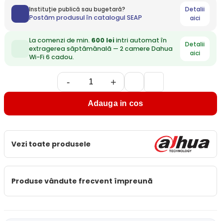
Detalii
Instituție publică sau bugetară?
Postăm produsul în catalogul SEAP
aici
La comenzi de min.
600 lei
intri automat în
Detalii
extragerea săptămânală — 2 camere Dahua
aici
Wi-Fi 6 cadou.
-
+
Adauga in cos
Vezi toate produsele
Produse vândute frecvent împreună