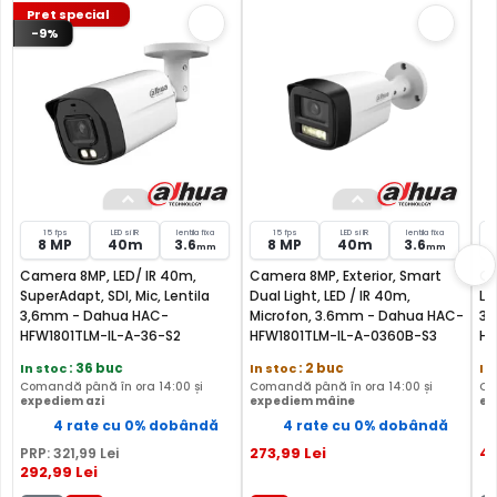
Pret special
-9%
FILTRU IR MECANIC (ICR / IR Cut Fillter)
15 fps
LED si IR
lentila fixa
15 fps
LED si IR
lentila fixa
8 MP
40m
3.6
8 MP
40m
3.6
mm
mm
Camera 8MP, LED/ IR 40m,
Camera 8MP, Exterior, Smart
Ca
Camera DAHUA HAC-ME1809TH-A-PV-0360B are un filtru
SuperAdapt, SDI, Mic, Lentila
Dual Light, LED / IR 40m,
Lu
IR Mecanic autoretractabil ce filtreaza lumina in infrarosu
3,6mm - Dahua HAC-
Microfon, 3.6mm - Dahua HAC-
3.
pe timpul zilei, pentru a evita anumitele defecte de
HFW1801TLM-IL-A-36-S2
HFW1801TLM-IL-A-0360B-S3
HF
afisare a culorilor, iar pe timpul noptii acesta este retras
In stoc
: 36 buc
In stoc
: 2 buc
In
pentru a permite luminii in infrarosu sa treaca,
Comandă până în ora 14:00 și
Comandă până în ora 14:00 și
Co
imbunatatind vizibilitatea camerei in modul alb/negru.
expediem azi
expediem mâine
ex
4 rate cu 0% dobândă
4 rate cu 0% dobândă
273
,99
Lei
4
PRP:
321
,99
Lei
292
,99
Lei