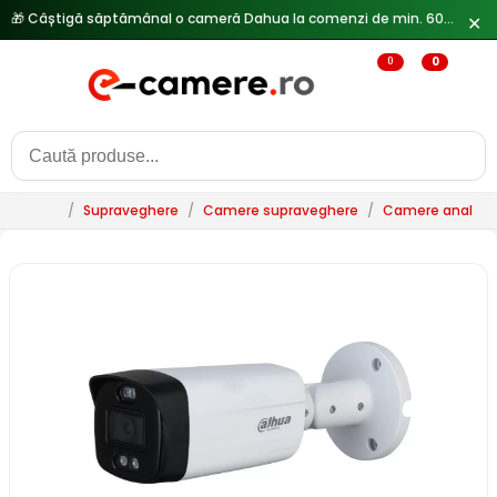
✕
🔥
Reduceri de pana la 25% doar in luna iulie → Vezi ofertele
0
0
/
Supraveghere
/
Camere supraveghere
/
Camere analogi