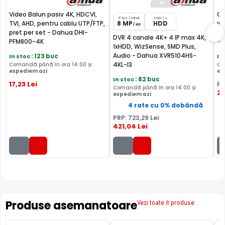
supravegherea generala a zonelor. Distanta focala este
Video Balun pasiv 4K, HDCVI,
Ca
de 3.6 mm, oferind un unghi orizontal de 89.0°.
8 fps /canal
max 1 x
TVI, AHD, pentru cablu UTP/FTP,
8 MP
HDD
in
/ 4K
pret per set - Dahua DHI-
li
DVR 4 canale 4K+ 4 IP max 4K,
PFM800-4K
- 
1xHDD, WizSense, SMD Plus,
MICROFON INCLUS
Audio - Dahua XVR5104HS-
In stoc
: 123 buc
In
Puteti supraveghea atat video, dar si audio zona
4KL-I3
Comandă până în ora 14:00 și
Co
expediem azi
ex
acoperita de aceasta camera, fiind dotata cu un
In stoc
: 82 buc
17
,23
Lei
PR
microfon incorporat, ajutand la identificarea unor
Comandă până în ora 14:00 și
2
,
expediem azi
zgomote suspecte, fara a fi nevoie sa va deplasati in
4 rate cu 0% dobândă
locatia respectiva, eliminand astfel un pericol destul de
mare.
PRP:
723
,29
Lei
421
,04
Lei
Produse asemanatoare
Vezi toate 8 produse