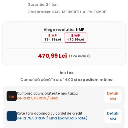
Garantie: 24 luni
Cod produs: HAC-ME1809TH-A-PV-0360B
Alege rezoluția:
8 MP
5 MP
8 MP
394,99 Lei
470,99 Lei
470
,99
Lei
(TVA inclus)
In stoc
Comandă până în ora 14:00 și
expediem
mâine
Detalii
Cumpără acum, plătește mai târziu
de la 127,75 RON / lună
aici
Detalii
Rate fără dobândă cu cardul de credit
de la 78,50 RON / lună (până la 6 rate)
aici