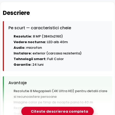
Descriere
Pe scurt — caracteristici cheie
Rezolutie:
8 MP (3840x2160)
Vedere nocturna:
LED alb 40m
Audio:
microfon
Instalare:
exterior (carcasa rezistenta)
Tehnologii smart:
Full Color
Garantie:
24 luni
Avantaje
Rezolutie 8 Megapixeli (4K Ultra HD) pentru detalii clare
si recunoastere persoane
Imagine color pe timp de noapte pana la 40 m
Rezistenta la exterior — ploaie, praf si inghet
Citeste descrierea completa
Garantie 24 luni si suport tehnic gratuit in romana