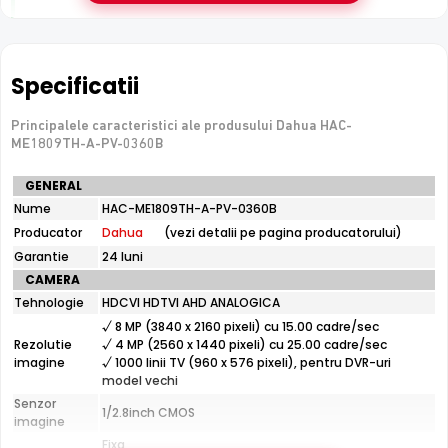
De luat in calcul
Tehnologie analogica HD — necesita DVR, nu se
Specificatii
conecteaza direct la retea
Principalele caracteristici ale produsului Dahua HAC-
ME1809TH-A-PV-0360B
e-Camere.ro recomanda acest produs pentru:
Specificatii
GENERAL
curtea si exteriorul casei.
tehnice
Nume
HAC-ME1809TH-A-PV-0360B
Dahua
Producator
Dahua
(vezi detalii pe pagina producatorului)
HAC-
ME1809TH-
Garantie
24 luni
A-
CAMERA
PV-
Tehnologie
HDCVI HDTVI AHD ANALOGICA
0360B
√ 8 MP (3840 x 2160 pixeli) cu 15.00 cadre/sec
Rezolutie
√ 4 MP (2560 x 1440 pixeli) cu 25.00 cadre/sec
imagine
√ 1000 linii TV (960 x 576 pixeli), pentru DVR-uri
model vechi
Senzor
1/2.8inch CMOS
imagine
Fixa