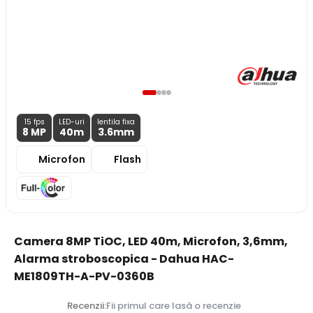
15 fps
LED-uri
lentila fixa
8 MP
40m
3.6
mm
Microfon
Flash
Camera 8MP TiOC, LED 40m, Microfon, 3,6mm,
Alarma stroboscopica - Dahua HAC-
ME1809TH-A-PV-0360B
Recenzii:
Fii primul care lasă o recenzie