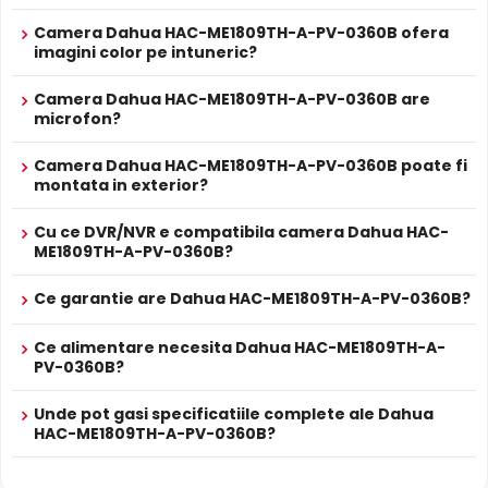
Alimentare
Dahua HAC-ME1809TH-A-PV-0360B este dotata cu
Nu
POC
Camera Dahua HAC-ME1809TH-A-PV-0360B ofera
functia
Infrarosu Inteligent
(Smart IR), ce regleaza
PROSPECT PRODUCATOR
imagini color pe intuneric?
automat intensitatea iluminatorului in infrarosu in functie
Prospect
de distanta obiectului, eliminand riscul de suprasaturare
Dahua HAC-ME1809TH-A-PV-0360B
tehnic
Camera Dahua HAC-ME1809TH-A-PV-0360B are
a imaginii la distante mici.
microfon?
* Specificatiile tehnice ale produsului Dahua HAC-ME1809TH-A-PV-0360B
au caracter informativ.
Camera Dahua HAC-ME1809TH-A-PV-0360B poate fi
montata in exterior?
Cu ce DVR/NVR e compatibila camera Dahua HAC-
ME1809TH-A-PV-0360B?
Ce garantie are Dahua HAC-ME1809TH-A-PV-0360B?
Ce alimentare necesita Dahua HAC-ME1809TH-A-
PV-0360B?
Unde pot gasi specificatiile complete ale Dahua
HAC-ME1809TH-A-PV-0360B?
BLC (Compensare Lumina)