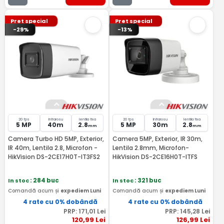
Pret special
Pret special
-29%
-13%
20 fps
Infrarosu
lentila fixa
20 fps
Infrarosu
lentila fixa
5 MP
40m
2.8
5 MP
30m
2.8
mm
mm
Camera Turbo HD 5MP, Exterior,
Camera 5MP, Exterior, IR 30m,
IR 40m, Lentila 2.8, Microfon -
Lentila 2.8mm, Microfon-
HikVision DS-2CE17H0T-IT3FS2
HikVision DS-2CE16H0T-ITFS
In stoc
: 284 buc
In stoc
: 321 buc
Comandă acum și
expediem Luni
Comandă acum și
expediem Luni
4 rate cu 0% dobândă
4 rate cu 0% dobândă
PRP:
171
,01
Lei
PRP:
145
,28
Lei
120
,99
Lei
126
,99
Lei