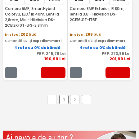
mm
mm
Camera 5MP, SmartHybrid
Camera 8MP Exterior, IR 80m,
ColorVu, LED/ IR 40m, Lentila
lentila 3.6 - HikVision DS-
2,8mm, Mic - HikVision DS-
2CE16U1T-IT5F
2CE12KF0T-LFS-2.8mm
In stoc
: 202 buc
In stoc
: 209 buc
Comandă azi și
expediem marti
Comandă azi și
expediem marti
4 rate cu 0% dobândă
4 rate cu 0% dobândă
PRP:
245
,78
Lei
PRP:
273
,99
Lei
190
,99
Lei
201
,99
Lei
1
2