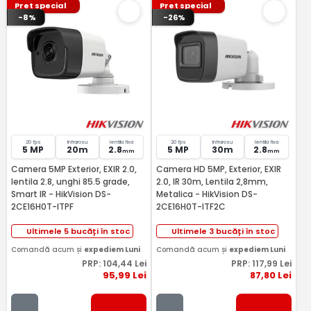
Pret special
Pret special
-8%
-26%
20 fps
Infrarosu
lentila fixa
20 fps
Infrarosu
lentila fixa
5 MP
20m
2.8
5 MP
30m
2.8
mm
mm
Camera 5MP Exterior, EXIR 2.0,
Camera HD 5MP, Exterior, EXIR
lentila 2.8, unghi 85.5 grade,
2.0, IR 30m, Lentila 2,8mm,
Smart IR - HikVision DS-
Metalica - HikVision DS-
2CE16H0T-ITPF
2CE16H0T-ITF2C
Ultimele 5 bucăți în stoc
Ultimele 3 bucăți în stoc
Comandă acum și
expediem Luni
Comandă acum și
expediem Luni
PRP:
104
,44
Lei
PRP:
117
,99
Lei
95
,99
Lei
87
,80
Lei