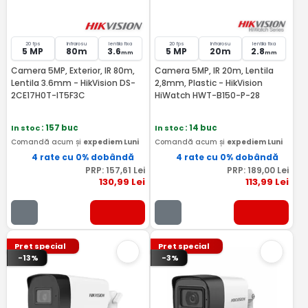
20 fps
Infrarosu
lentila fixa
20 fps
Infrarosu
lentila fixa
5 MP
80m
3.6
5 MP
20m
2.8
mm
mm
Camera 5MP, Exterior, IR 80m,
Camera 5MP, IR 20m, Lentila
Lentila 3.6mm - HikVision DS-
2,8mm, Plastic - HikVision
2CE17H0T-IT5F3C
HiWatch HWT-B150-P-28
In stoc
: 157 buc
In stoc
: 14 buc
Comandă acum și
expediem Luni
Comandă acum și
expediem Luni
4 rate cu 0% dobândă
4 rate cu 0% dobândă
PRP:
157
,61
Lei
PRP:
189
,00
Lei
130
,99
Lei
113
,99
Lei
Pret special
Pret special
-13%
-3%