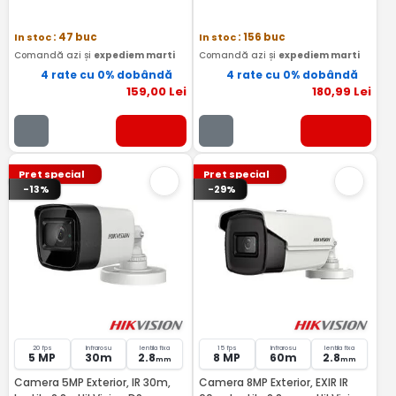
In stoc
: 47 buc
In stoc
: 156 buc
Comandă azi și
expediem marti
Comandă azi și
expediem marti
4 rate cu 0% dobândă
4 rate cu 0% dobândă
159
,00
Lei
180
,99
Lei
Pret special
Pret special
-13%
-29%
20 fps
Infrarosu
lentila fixa
15 fps
Infrarosu
lentila fixa
5 MP
30m
2.8
8 MP
60m
2.8
mm
mm
Camera 5MP Exterior, IR 30m,
Camera 8MP Exterior, EXIR IR