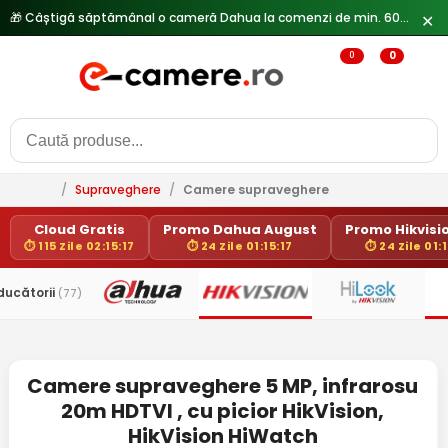
🎁 Câștigă săptămânal o cameră Dahua la comenzi de min. 600 lei —
✕
0
0
/
Supraveghere
/
Camere supraveghere
Cloud Gratis
Promo Dahua August
Promo Hikvisio
⏱ 115 Zile 02:15:17
⏱ 24 Zile 01:15:17
⏱ 24 Zile 01:1
ducătorii
(77)
Camere supraveghere 5 MP, infrarosu
20m HDTVI , cu picior HikVision,
HikVision HiWatch