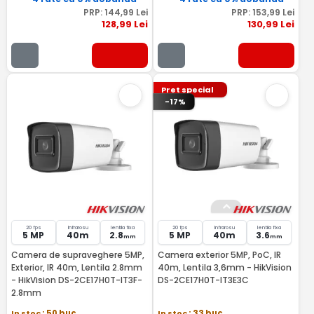
PRP:
144
,99
Lei
PRP:
153
,99
Lei
128
,99
Lei
130
,99
Lei
Pret special
-17%
20 fps
Infrarosu
lentila fixa
20 fps
Infrarosu
lentila fixa
5 MP
40m
2.8
5 MP
40m
3.6
mm
mm
Camera de supraveghere 5MP,
Camera exterior 5MP, PoC, IR
Exterior, IR 40m, Lentila 2.8mm
40m, Lentila 3,6mm - HikVision
- HikVision DS-2CE17H0T-IT3F-
DS-2CE17H0T-IT3E3C
2.8mm
In stoc
: 50 buc
In stoc
: 33 buc