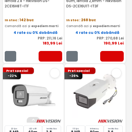
lentila 2.8 - HikVision DS-
60m, lentila 2,8mm - HikVision
2CE16H8T-ITF
DS-2CE16U1T-IT3F
In stoc
: 142 buc
In stoc
: 268 buc
Comandă azi și
expediem marti
Comandă azi și
expediem marti
4 rate cu 0% dobândă
4 rate cu 0% dobândă
PRP:
211
,16
Lei
PRP:
270
,68
Lei
183
,99
Lei
190
,99
Lei
Pret special
Pret special
-22%
-26%
20 fps
LED si IR
lentila fixa
15 fps
Infrarosu
lentila fixa
5 MP
40m
2.8
8 MP
80m
3.6