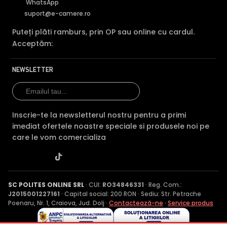
WhatsApp
suport@e-camere.ro
Puteți plăti ramburs, prin OP sau online cu cardul.
Acceptăm:
NEWSLETTER
Inscrie-te la newsletterul nostru pentru a primi
imediat ofertele noastre speciale si produsele noi pe
care le vom comercializa
SC POLITES ONLINE SRL
· CUI:
RO34846331
· Reg. Com.:
J2015001227161
· Capital social: 200 RON · Sediu: Str. Petrache
Poenaru, Nr. 1, Craiova, Jud. Dolj ·
Contactează-ne
·
Service produs