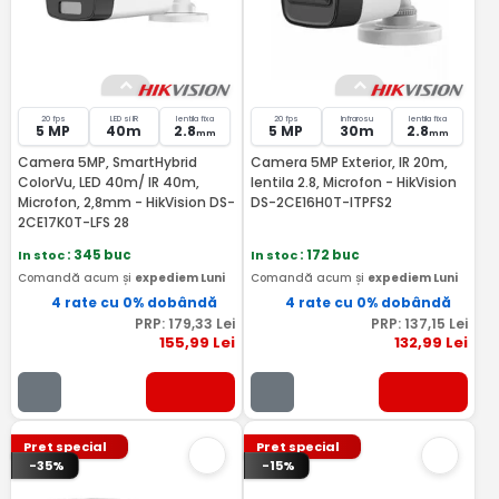
20 fps
LED si IR
lentila fixa
20 fps
Infrarosu
lentila fixa
5 MP
40m
2.8
5 MP
30m
2.8
mm
mm
Camera 5MP, SmartHybrid
Camera 5MP Exterior, IR 20m,
ColorVu, LED 40m/ IR 40m,
lentila 2.8, Microfon - HikVision
Microfon, 2,8mm - HikVision DS-
DS-2CE16H0T-ITPFS2
2CE17K0T-LFS 28
In stoc
: 345 buc
In stoc
: 172 buc
Comandă acum și
expediem Luni
Comandă acum și
expediem Luni
4 rate cu 0% dobândă
4 rate cu 0% dobândă
PRP:
179
,33
Lei
PRP:
137
,15
Lei
155
,99
Lei
132
,99
Lei
Pret special
Pret special
-35%
-15%