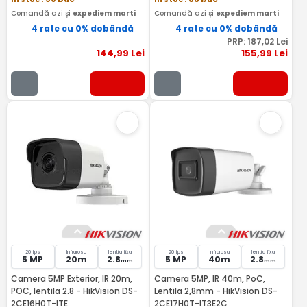
Comandă azi și
expediem marti
Comandă azi și
expediem marti
4 rate cu 0% dobândă
4 rate cu 0% dobândă
PRP:
187
,02
Lei
144
,99
Lei
155
,99
Lei
20 fps
Infrarosu
lentila fixa
20 fps
Infrarosu
lentila fixa
5 MP
20m
2.8
5 MP
40m
2.8
mm
mm
Camera 5MP Exterior, IR 20m,
Camera 5MP, IR 40m, PoC,
POC, lentila 2.8 - HikVision DS-
Lentila 2,8mm - HikVision DS-
2CE16H0T-ITE
2CE17H0T-IT3E2C