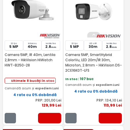
20 fps
Infrarosu
lentila fixa
20 fps
LED si IR
lentila fixa
5 MP
40m
2.8
5 MP
30m
2.8
mm
mm
Camera 5MP, IR 40m, Lentila
Camera 5MP, SmartHybrid
2,8mm - HikVision HiWatch
ColorVu, LED 20m/IR 30m,
HWT-B250-28
Microfon, 2.8mm - HikVision DS-
2CE16K0T-LFS
In stoc
: 107 buc
Ultimele 8 bucăți în stoc
Comandă acum și
expediem Luni
Comandă acum și
expediem Luni
4 rate cu 0% dobândă
4 rate cu 0% dobândă
PRP:
201
,00
Lei
PRP:
134
,10
Lei
129
,99
Lei
113
,99
Lei